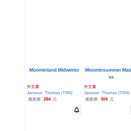
Moominland Midwinter
Moominsummer Ma
ss
外文書
外文書
Jansson
Thomas (TRN)
Tove
/ Warburton
Jansson
Thomas (TRN)
264
304
優惠價:
元
優惠價:
元