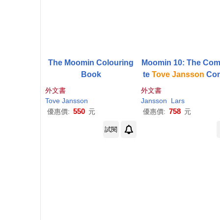
The Moomin Colouring
Moomin 10: The Com
Book
te
Tove
Jansson
Com
Strip
外文書
外文書
Tove
Jansson
Jansson
Lars
550
758
優惠價:
元
優惠價:
元
試閱