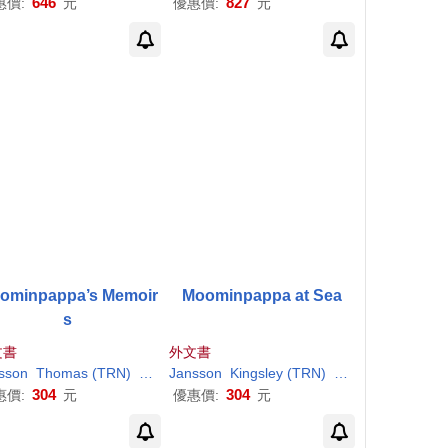
646
827
惠價:
元
優惠價:
元
ominpappa’s Memoir
Moominpappa at Sea
s
文書
外文書
sson
Thomas (TRN)
Tove
/ Warburton
Tove
/ Warburton
Jansson
Kingsley (TRN)
Tove
/ Hart
304
304
惠價:
元
優惠價:
元