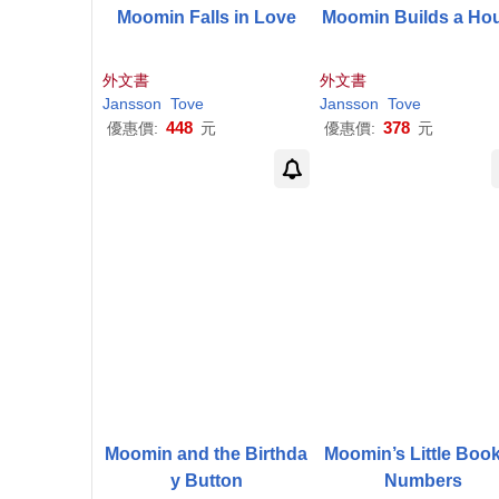
Moomin Falls in Love
Moomin Builds a Ho
外文書
外文書
Jansson
Tove
Jansson
Tove
448
378
優惠價:
元
優惠價:
元
Moomin and the Birthda
Moomin’s Little Book
y Button
Numbers