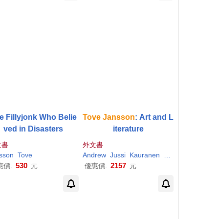
e Fillyjonk Who Belie
Tove
Jansson
: Art and L
ved in Disasters
iterature
文書
外文書
sson
Tove
Andrew
Jussi
Kauranen
Nestingen
Ojajär
530
2157
惠價:
元
優惠價:
元