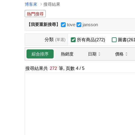
博客來
搜尋結果
熱門搜尋
【我要重新搜尋】
tove
jansson
分類
所有商品(272)
圖書(261
(單選)
日期
價格
綜合排序
熱銷度
搜尋結果共
272
筆, 頁數
4
/ 5