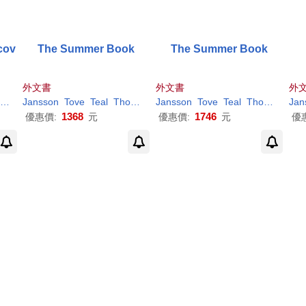
cov
The Summer Book
The Summer Book
外文書
外文書
外
Jansson
Tove
McLoughlin
Teal
Thomas
Jansson
Tove
Teal
Thomas
Jan
1368
1746
優惠價:
元
優惠價:
元
優