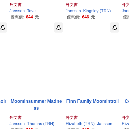
外文書
外文書
外
Jansson
Tove
Jansson
Kingsley (TRN)
Tove
Jan
/ Ha
644
646
優惠價:
元
優惠價:
元
優
oir
Moominsummer Madne
Finn Family Moomintroll
C
ss
外文書
外文書
外
Tove
/ Warburton
Jansson
Thomas (TRN)
Tove
/ Warburton
Elizabeth (TRN)
Jansson
Tove
Eli
/ P