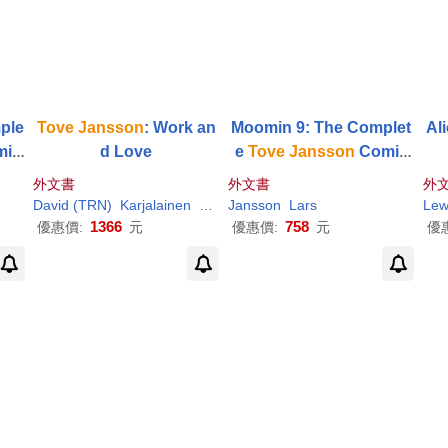
ple
Tove
Jansson
: Work an
Moomin 9: The Complet
Al
ic
d Love
e
Tove
Jansson
Comic
Strip
外文書
外文書
外
David (TRN)
Karjalainen
Tuula/ McDuff
Jansson
Lars
Lewi
1366
758
優惠價:
元
優惠價:
元
優