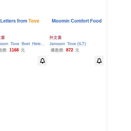
Letters from
Tove
Moomin Comfort Food
文書
外文書
sson
Tove
Boel
Helen
Svensson
Jansson
Westin
Tove
(ILT)
1168
872
惠價:
元
優惠價:
元