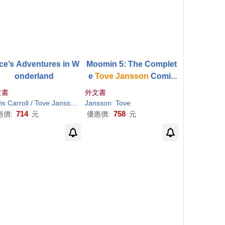
ice’s Adventures in W
Moomin 5: The Complet
onderland
e
Tove
Jansson
Comic
Strip
文書
外文書
s Carroll /
Tove
Jansson
Jansson
Tove
714
758
惠價:
元
優惠價:
元