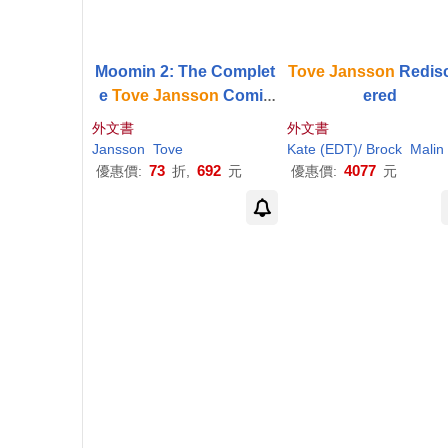
Moomin 2: The Complet
Tove
Jansson
Redis
e
Tove
Jansson
Comic
ered
Strip
外文書
外文書
Jansson
Tove
Kate (EDT)/ Brock
Malin Lidstrom (EDT)
73
692
4077
優惠價:
折,
元
優惠價:
元