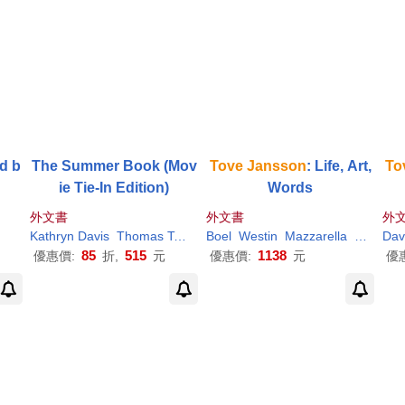
ed b
The Summer Book (Mov
Tove
Jansson
: Life, Art,
To
ie Tie-In Edition)
Words
外文書
外文書
外
Kathryn Davis
Thomas Teal
Tove
Boel
Jansson
Westin
Mazzarella
Silvester
Dav
85
515
1138
優惠價:
折,
元
優惠價:
元
優