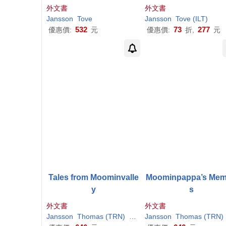
外文書
外文書
Jansson
Tove
Jansson
Tove
(ILT)
532
73
277
優惠價:
元
優惠價:
折,
元
Tales from Moominvalle
Moominpappa’s Mem
y
s
外文書
外文書
Jansson
Thomas (TRN)
Tove
/ Warburton
Jansson
Thomas (TRN)