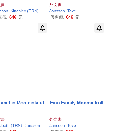
文書
外文書
sson
rt
Kingsley (TRN)
Tove
Jansson
/ Hart
Tove
646
646
惠價:
元
優惠價:
元
omet in Moominland
Finn Family Moomintroll
文書
外文書
zabeth (TRN)
ortch
Jansson
Tove
Jansson
/ Portch
Tove