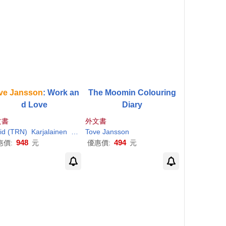
ve
Jansson
: Work an
The Moomin Colouring
d Love
Diary
文書
外文書
id (TRN)
Karjalainen
Tuula/ McDuff
Tove
Jansson
948
494
惠價:
元
優惠價:
元