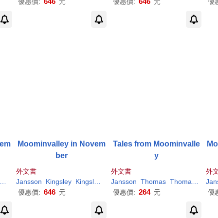
646
646
優惠價:
元
優惠價:
元
優
vem
Moominvalley in Novem
Tales from Moominvalle
Mo
ber
y
外文書
外文書
外
Jansson
Kingsley
Tove
/ Hart
Kingsley (TRN)/ Hart
Jansson
Thomas
Tove
/ Hart
Thomas (TRN)/ Warburton
Jan
646
264
優惠價:
元
優惠價:
元
優