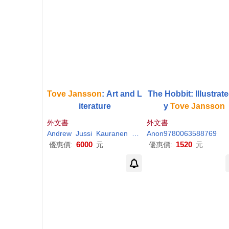
Tove
Jansson
: Art and L
The Hobbit: Illustrat
iterature
y
Tove
Jansson
外文書
外文書
Andrew
Jussi
Kauranen
Nestingen
Anon9780063588769
Ojajärvi
Ralf
6000
1520
優惠價:
元
優惠價:
元