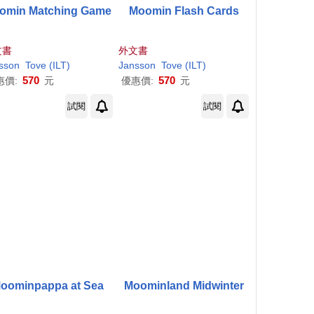
omin Matching Game
Moomin Flash Cards
文書
外文書
sson
Tove
(ILT)
Jansson
Tove
(ILT)
570
570
惠價:
元
優惠價:
元
試閱
試閱
oominpappa at Sea
Moominland Midwinter