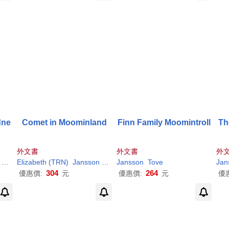
dne
Comet in Moominland
Finn Family Moomintroll
Th
外文書
外文書
外
Tove
/ Warburton
Elizabeth (TRN)
Jansson
Tove
Jansson
/ Portch
Tove
Jan
304
264
優惠價:
元
優惠價:
元
優