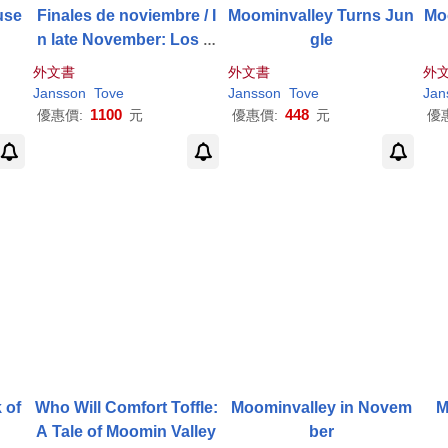
use
Finales de noviembre / I
Moominvalley Turns Jun
Mo
n late November: Los M
gle
umin / The Moomins
外文書
外文書
外
Jansson
Tove
Jansson
Tove
Jan
1100
448
優惠價:
元
優惠價:
元
優
 of
Who Will Comfort Toffle:
Moominvalley in Novem
M
A Tale of Moomin Valley
ber