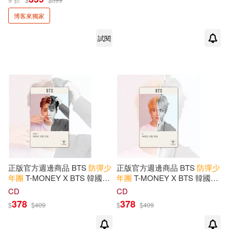
與A.R.M.Y相互寵愛的點滴(收
錄精美彩照+隨書搭贈明信片)
博客來獨家
試閱
正版官方週邊商品 BTS
防彈少
正版官方週邊商品 BTS
防彈少
年團
T-MONEY X BTS 韓國交
年團
T-MONEY X BTS 韓國交
通卡 地鐵卡 [JIMIN] (韓國進口
通卡 地鐵卡 [V] (韓國進口版)
CD
CD
版)
378
378
$
$
409
$
$
409