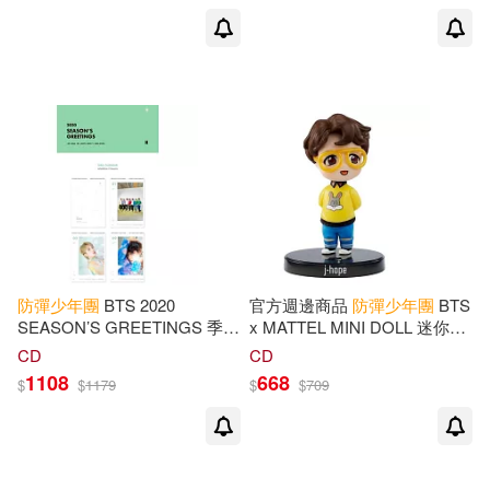
NOYES & Miss Banana(2)
展開
姜明錫(2)
羅泰柱(2)
出版社
(可複選)
金承顯(2)
金榮大(2)
Big Hit Entertainment(162)
防彈少年團(2)
SECRET MUSIC(135)
防彈少年團
BTS 2020
官方週邊商品
防彈少年團
BTS
Malcolm Croft(1)
SEASON’S GREETINGS 季節
x MATTEL MINI DOLL 迷你公
的問候 (韓國進口版) 掛曆
仔 (美國進口) J-HOPE
Universal(33)
環友文化(17)
展開
CD
CD
1108
668
$
$
1179
$
$
709
卡洛琳．麥克休(1)
水星外文雜誌(8)
三悅文化(5)
配送方式
(可複選)
塔瑪．赫爾曼(1)
大風文創(5)
慕客館(5)