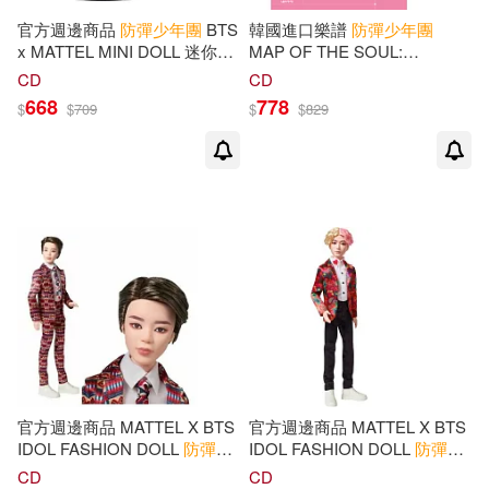
-
範圍
官方週邊商品
防彈少年團
BTS
韓國進口樂譜
防彈少年團
x MATTEL MINI DOLL 迷你公
MAP OF THE SOUL:
仔 (美國進口) SUGA
PERSONA BTS Piano Score
CD
CD
初級版 (秋刊) 鋼琴譜 (韓國進
668
778
$
$
709
$
$
829
口版)
官方週邊商品 MATTEL X BTS
官方週邊商品 MATTEL X BTS
IDOL FASHION DOLL
防彈少
IDOL FASHION DOLL
防彈少
年團
時尚娃娃 Jimin (韓國進口
年團
時尚娃娃 V (韓國進口版)
CD
CD