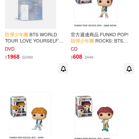
防彈少年團
BTS WORLD
官方週邊商品 FUNKO POP!
TOUR ’LOVE YOURSELF’
防彈少年團
ROCKS: BTS
EUROPE 歐洲場 DVD (韓國進
[JUNG KOOK 柾國] 玩偶 公仔
DVD
CD
口版)
(美國進口)
1968
608
$
$
2389
$
$
649