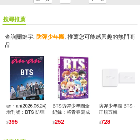
搜尋推薦
查詢關鍵字:
, 推薦您可能感興趣的熱門商
防彈少年團
品
an・an(2026.06.24)
BTS防彈少年團全
防彈少年團 BTS -
增刊號：BTS 防彈
紀錄：將青春寫成
正規五輯
少年團
歌，譜出世界級樂
[ARIRANG]
395
252
728
$
$
$
章
PHOTOBOOK 隨機
版 (韓國進口版)