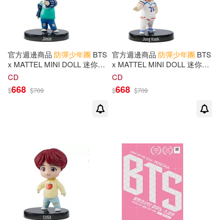
ハースト婦人畫報社(1)
電子書
(可複選)
ハーパーコリンズ・ ジャパン(1)
官方週邊商品
防彈少年團
BTS
官方週邊商品
防彈少年團
BTS
適合手機平板閱讀(4)
x MATTEL MINI DOLL 迷你公
x MATTEL MINI DOLL 迷你公
仔 (美國進口) JIMIN
仔 (美國進口) JUNGKOOK
マガジンハウス(1)
CD
CD
適合平板閱讀(1)
668
668
$
$
709
$
$
709
台灣英文出版社(1)
小學館(1)
其他
(可複選)
集英社(1)
現在可購買商品(83)
作者/演唱/譯/編/繪(31)
價格