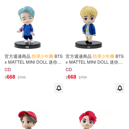
可超商取貨(385)
プレジデント社(2)
印刻(2)
可海外宅配(373)
堡壘文化(2)
皇冠(2)
可港澳店取(287)
高寶(2)
官方週邊商品
防彈少年團
BTS
官方週邊商品
防彈少年團
BTS
可新加坡店取(244)
x MATTEL MINI DOLL 迷你公
x MATTEL MINI DOLL 迷你公
仔 (美國進口) RM
仔 (美國進口) JIN
Rolling Stone Korea(1)
CD
CD
可菲律賓店取(301)
668
668
$
$
709
$
$
709
SONY MUSIC(1)
上市日期
(可複選)
WELBECK PUBLISHING GROUP
(1)
一個月內上市新品(2)
warner music(1)