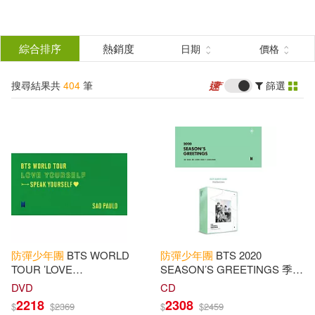
搜
尋
分類
綜合排序
熱銷度
日期
價格
(單選)
結
搜尋結果共
404
筆
篩選
圖書(14)
所有商品(404)
果
影音(332)
雜誌(39)
篩
選
設計文具(13)
婦幼生活(1)
展開
作者
(可複選)
電子書(5)
防彈少年團
BTS WORLD
防彈少年團
BTS 2020
NOYES(3)
TOUR ’LOVE
SEASON’S GREETINGS 季節
YOURSELF:SPEAK
的問候 (韓國進口版) 年曆組合
DVD
CD
YOURSELF’ SAO PAULO 巴西
2218
2308
$
$
2369
$
$
2459
亞德里安．貝斯利(3)
場 DVD (韓國進口版)