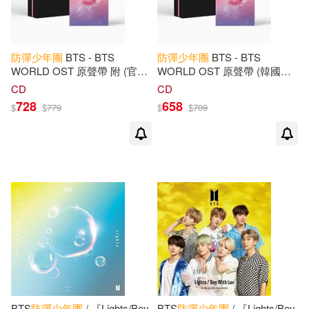
防彈少年團
BTS - BTS
防彈少年團
BTS - BTS
WORLD OST 原聲帶 附 (官方
WORLD OST 原聲帶 (韓國進
特典: BTS LOGO 鑰匙圈) (韓
口版)
CD
CD
國進口版)
728
658
$
$
779
$
$
709
BTS
防彈少年團
/ 『Lights/Boy
BTS
防彈少年團
/ 『Lights/Boy