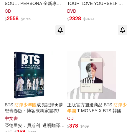
SOUL : PERSONA 全新專輯
TOUR ’LOVE YOURSELF’
(四版套組) (韓國進口版)
SEOUL DVD (韓國進口版)
CD
DVD
2558
2328
$
$
2729
$
$
2489
BTS
防彈少年團
成長記錄★夢
正版官方週邊商品 BTS
防彈少
想青春版：博客來獨家書衣!已
年團
T-MONEY X BTS 韓國交
售多國版權!藉由前BBC撰稿人
通卡 地鐵卡 [JUNGKOOK] (韓
中文書
CD
敏銳之眼，觀察
防彈少年團
令
國進口版)
378
亞德里安．貝斯利
透明翻譯有限公司
$
$
409
人動容的成長歷程，記錄防彈
359
9 折
$
$
399