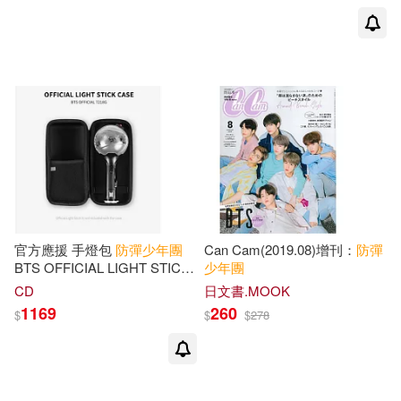
官方應援 手燈包
防彈少年團
Can Cam(2019.08)增刊：
防彈
BTS OFFICIAL LIGHT STICK
少年團
CASE 三代 阿米棒 (韓國進口
CD
日文書.MOOK
版)
1169
260
$
$
$
278