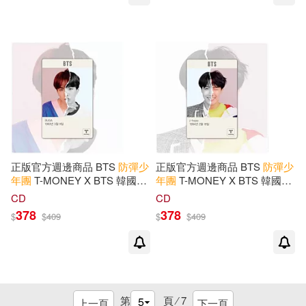
正版官方週邊商品 BTS
防彈少
正版官方週邊商品 BTS
防彈少
年團
T-MONEY X BTS 韓國交
年團
T-MONEY X BTS 韓國交
通卡 地鐵卡 [SUGA] (韓國進口
通卡 地鐵卡 [J-HOPE] (韓國進
CD
CD
版)
口版)
378
378
$
$
409
$
$
409
第
頁 ⁄
7
上一頁
下一頁