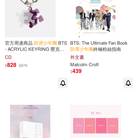
官方周邊商品
防彈少年團
BTS
BTS: The Ultimate Fan Book
- ACRYLIC KEYRING 壓克力
防彈少年團
終極粉絲指南
鑰匙圈(韓國進口版)
CD
外文書
828
Malcolm Croft
$
$
879
439
$