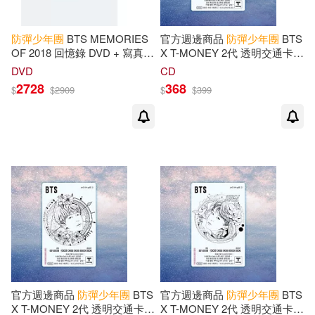
防彈少年團
BTS MEMORIES
官方週邊商品
防彈少年團
BTS
OF 2018 回憶錄 DVD + 寫真書
X T-MONEY 2代 透明交通卡
(韓國進口版)
地鐵卡 [JUNGKOOK] (韓國進
DVD
CD
口版)
2728
368
$
$
2909
$
$
399
官方週邊商品
防彈少年團
BTS
官方週邊商品
防彈少年團
BTS
X T-MONEY 2代 透明交通卡
X T-MONEY 2代 透明交通卡