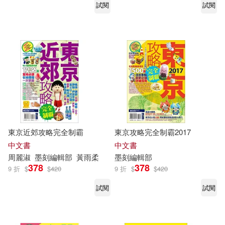
試閱
試閱
東京近郊攻略完全制霸
東京攻略完全制霸2017
中文書
中文書
周麗淑
墨
刻
編輯部
黃雨柔
墨
刻
編輯部
378
378
9 折
$
$
420
9 折
$
$
420
試閱
試閱