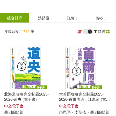
搜
尋
分類
綜合排序
熱銷度
日期
價格
(單選)
結
搜尋結果共
745
筆
篩選
圖書(566)
所有商品(745)
果
電子書(175)
有聲書(4)
篩
選
展開
作者
(可複選)
北海道攻略完全制霸2025-
大首爾攻略完全制霸2025-
墨刻編輯部(465)
2026-道央 (電子書)
2026-首爾周邊：江原道 (電子
書)
中文電子書
中文電子書
墨
刻
編輯部
趙思語・李聖依・
墨
刻
編輯部
墨刻編輯部編著(66)