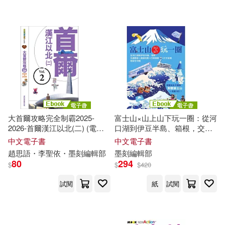
柯玟(8)
趙思語(8)
世界圖書出版公司北京公司(3)
吳俊緯．蒙金蘭．墨刻編輯部(7)
北方文藝出版社(2)
蔣育荏(7)
交通部觀光署花東縱谷國家風景區
(1)
趙思語・李聖依・墨刻編輯部(7)
大首爾攻略完全制霸2025-
富士山×山上山下玩一圈：從河
化學工業出版社(1)
2026-首爾漢江以北(二) (電子
口湖到伊豆半島、箱根，交通
書)
票券×食宿玩買×行程串聯×打
呂宛霖(6)
墨刻出版編輯部(6)
中文電子書
中文電子書
卡秘境超級全攻略 (電子書)
趙思語・李聖依・
墨
刻
編輯部
墨
刻
編輯部
配送方式
80
294
(可複選)
$
$
$
420
彭欣喬、墨刻編輯部(6)
試閱
紙
試閱
可超商取貨(566)
朱月華(6)
李曉萍(6)