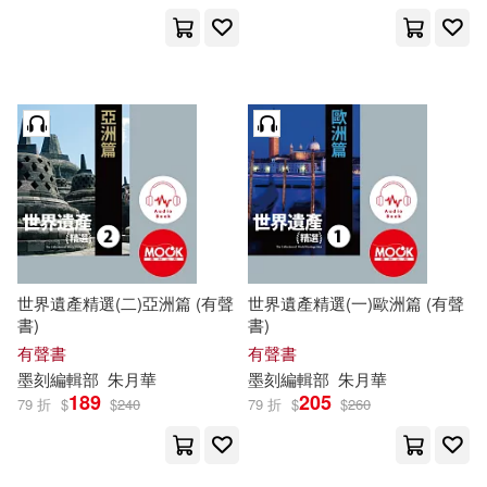
蒙金蘭‧墨刻編輯部(2)
蒙金蘭、墨刻編輯部(2)
趙思語·墨刻編輯部(2)
趙思語‧陳瑋玲‧墨刻編輯部(2)
世界遺產精選(二)亞洲篇 (有聲
世界遺產精選(一)歐洲篇 (有聲
趙思語・墨刻編輯部(2)
書)
書)
有聲書
有聲書
墨
刻
編輯部
朱月華
墨
刻
編輯部
朱月華
趙思語・陳亭妃・墨刻編輯部(2)
189
205
79 折
$
$
240
79 折
$
$
260
闕郁荃(2)