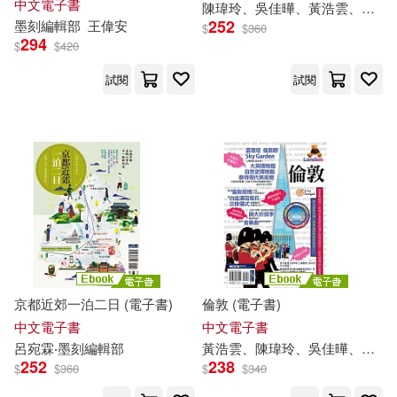
中文電子書
陳瑋玲、吳佳曄、黃浩雲、
墨
刻
汪雨菁、墨刻編輯部(1)
252
墨
刻
編輯部
王偉安
$
$
360
294
$
$
420
王思佳‧墨刻編輯部(1)
試閱
試閱
蒙金蘭‧黃浩雲‧汪雨菁‧墨刻編輯部
(1)
蔣育荏‧墨刻編輯部(1)
蔣育荏、王思佳、墨刻編輯部(1)
蔣育荏、陳瑋玲、墨刻編輯部(1)
京都近郊一泊二日 (電子書)
倫敦 (電子書)
中文電子書
中文電子書
許斐莉、墨刻編輯部(1)
呂宛霖‧
墨
刻
編輯部
黃浩雲、陳瑋玲、吳佳曄、
墨
刻
252
238
$
$
360
$
$
340