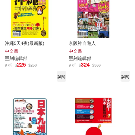
沖繩5天4夜(最新版)
京阪神自遊人
中文書
中文書
墨
刻
編輯部
墨
刻
編輯部
225
324
9 折
$
$
250
9 折
$
$
360
試閱
試閱