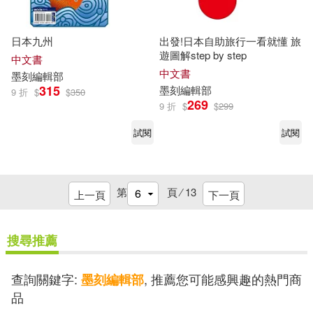
日本九州
出發!日本自助旅行一看就懂 旅
遊圖解step by step
中文書
中文書
墨
刻
編輯部
315
墨
刻
編輯部
9 折
$
$
350
269
9 折
$
$
299
試閱
試閱
第
頁 ⁄
13
上一頁
下一頁
搜尋推薦
查詢關鍵字:
, 推薦您可能感興趣的熱門商
墨刻編輯部
品