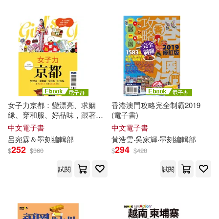
Jane、墨刻編輯部(1)
MOOK出版編輯部(1)
Mook編輯部(1)
吳佳曄(1)
吳榮邦、林開富、MOOK出版編輯
女子力京都：變漂亮、求姻
香港澳門攻略完全制霸2019
部(1)
緣、穿和服、好品味，跟著京
(電子書)
都女子來趟美顏心機小旅行 (電
中文電子書
中文電子書
呂宛霖‧墨刻編輯部(1)
子書)
呂宛霖＆
墨
刻
編輯部
黃浩雲‧吳家輝‧
墨
刻
編輯部
252
294
$
$
360
$
$
420
呂宛霖＆墨刻編輯部(1)
試閱
試閱
地球步方編輯部(1)