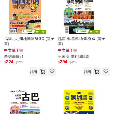
墨克出版編輯部(1)
墨刻出版編輯部編輯群(1)
墨刻編輯部 墨刻攝影組 攝影(1)
福岡北九州地圖隨身GO (電子
越南.柬埔寨.緬甸.寮國 (電子
書)
書)
墨刻編輯部 編(1)
中文電子書
中文電子書
墨
刻
編輯部
王偉安‧
墨
刻
編輯部
224
294
$
$
320
$
$
420
墨刻編輯部副主編(1)
試閱
試閱
墨刻編輯部編 著(1)
墨刻編輯部著(1)
墨刻自遊自在編輯部(1)