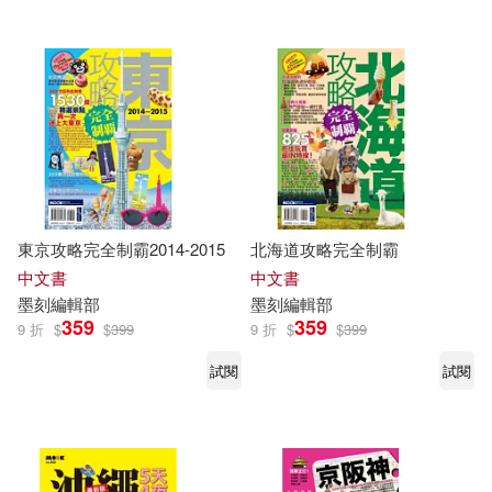
東京攻略完全制霸2014-2015
北海道攻略完全制霸
中文書
中文書
墨
刻
編輯部
墨
刻
編輯部
359
359
9 折
$
$
399
9 折
$
$
399
試閱
試閱