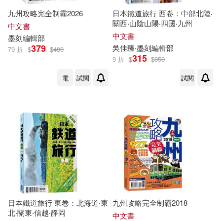
九州攻略完全制霸2026
日本鐵道旅行 西卷：中部北陸‧
關西‧山陰山陽‧四國‧九州
中文書
中文書
墨
刻
編輯部
379
吳佳臻‧
墨
刻
編輯部
79 折
$
$
480
315
9 折
$
$
350
電
試閱
試閱
日本鐵道旅行 東卷：北海道‧東
九州攻略完全制霸2018
北‧關東‧信越‧靜岡
中文書