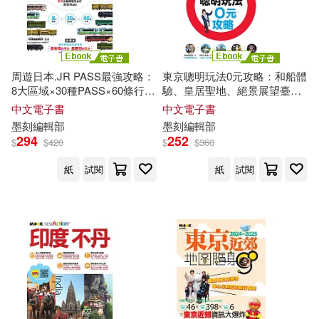
電子書
(可複選)
陳瑋玲・墨刻編輯部(4)
適合平板閱讀(175)
周遊日本.JR PASS最強攻略：
東京聰明玩法0元攻略：和船體
MOOK編輯部(3)
8大區域×30種PASS×60條行
驗、皇居聖地、絕景展望臺，
程，從購票、使用到附加好
90+小資&超值選點全指南，讓
中文電子書
中文電子書
免費電子書(1)
康，新手也能輕鬆自由行(附實
你玩東京不花錢 (電子書)
墨刻編輯部 編著 墨刻攝影組 攝(3)
墨
刻
編輯部
墨
刻
編輯部
用QA) (電子書)
294
252
$
$
420
$
$
360
張淑婷(3)
林于心(3)
紙
試閱
紙
試閱
其他
(可複選)
林志恆‧墨刻編輯部(3)
現在可購買商品(334)
蔣育荏‧蒙金蘭‧墨刻編輯部(3)
作者/演唱/譯/編/繪(735)
許芳菁(3)
黃浩雲(3)
價格
-