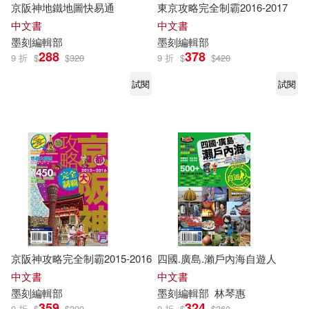
京阪神地鐵地圖快易通
東京攻略完全制霸2016-2017
中文書
中文書
墨
刻
編輯部
墨
刻
編輯部
288
378
9 折
$
$
320
9 折
$
$
420
試閱
試閱
京阪神攻略完全制霸2015-2016
四國.廣島.瀨戶內海自遊人
中文書
中文書
墨
刻
編輯部
墨
刻
編輯部
林琴惠
359
324
9 折
$
$
399
9 折
$
$
360