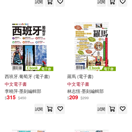
許美鳳、林開富等墨刻編輯部(1)
試閱
試閱
趙思語•吳佳曄•墨刻編輯部(1)
趙思語・蒙金蘭・墨刻編輯部(1)
郭瑋芬，墨刻編輯部(1)
陳瑋玲(1)
西班牙.葡萄牙 (電子書)
羅馬 (電子書)
中文電子書
中文電子書
李曉萍‧
墨
刻
編輯部
林志恆‧
墨
刻
編輯部
陳瑋玲‧墨刻編輯部(1)
315
209
$
$
450
$
$
299
陳瑋玲、吳佳曄、黃浩雲、墨刻編
試閱
試閱
輯部(1)
陳菲文、墨刻編輯部(1)