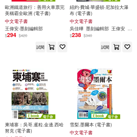
歐洲鐵道旅行：善用火車票完
紐約‧費城‧華盛頓‧尼加拉大瀑
林嵐欣(1)
美稱霸全歐洲 (電子書)
布 (電子書)
中文電子書
中文電子書
林志恆、彭欣喬、墨刻編輯部(1)
王偉安‧
墨
刻
編輯部
吳佳曄
墨
刻
編輯部
王偉安
陳瑋
294
238
$
$
420
$
$
340
林志恆，墨刻編輯部(1)
試閱
試閱
林志恆．墨刻編輯部(1)
林開富、容雨君、蔡蜜綺、周麗
淑、吳榮邦、藍萊姆、吳思穎、墨
刻編輯部(1)
柯玟‧黃雨柔‧汪雨菁‧墨刻編輯部(1)
柬埔寨：吳哥.暹粒.金邊.西哈
雪梨.墨爾本 (電子書)
江明麗、墨刻編輯部(1)
努克 (電子書)
中文電子書