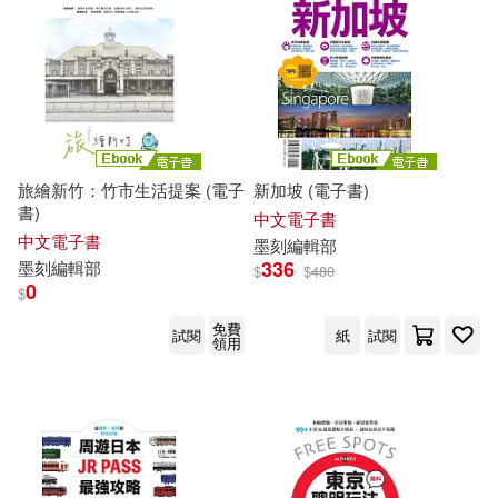
可海外宅配(562)
林志恆(6)
蘇郁茜(6)
可港澳店取(562)
墨刻編輯部編(5)
可新加坡店取(562)
趙思語‧墨刻編輯部(5)
旅繪新竹：竹市生活提案 (電子
新加坡 (電子書)
可菲律賓店取(562)
書)
黃琪微(5)
Paul Chi(4)
中文電子書
中文電子書
墨
刻
編輯部
336
墨
刻
編輯部
$
$
480
李美蒨‧墨刻編輯部(4)
0
$
上市日期
(可複選)
免費
試閱
紙
試閱
領用
蒙金蘭(4)
一個月內上市新品(6)
蔣育荏、墨刻編輯部(4)
本週上市新品(1)
趙思語・李曉萍・墨刻編輯部(4)