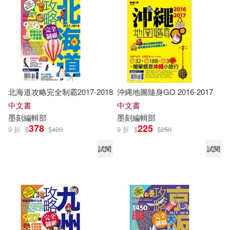
北海道攻略完全制霸2017-2018
沖縄地圖隨身GO 2016-2017
中文書
中文書
墨
刻
編輯部
墨
刻
編輯部
378
225
9 折
$
$
420
9 折
$
$
250
試閱
試閱