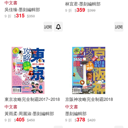
中文書
林宜君‧
墨
刻
編輯部
359
吳佳臻‧
墨
刻
編輯部
9 折
$
$
399
315
9 折
$
$
350
試閱
試閱
東京攻略完全制霸2017~2018
京阪神攻略完全制霸2018
中文書
中文書
黃雨柔‧周麗淑‧
墨
刻
編輯部
墨
刻
編輯部
405
378
9 折
$
$
450
9 折
$
$
420