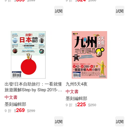
試閱
試閱
出發!日本自助旅行：一看就懂
九州5天4夜
旅遊圖解Step by Step 2015-
中文書
2016
中文書
墨
刻
編輯部
225
墨
刻
編輯部
9 折
$
$
250
269
9 折
$
$
299
試閱
試閱