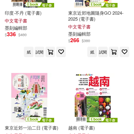
範圍
黃雨柔(3)
印度‧不丹 (電子書)
東京近郊地圖隨身GO 2024-
2025 (電子書)
中文電子書
中文電子書
吳佳臻‧墨刻編輯部(2)
墨
刻
編輯部
336
墨
刻
編輯部
$
$
480
266
$
$
380
墨刻出版 Mook編輯部(2)
紙
試閱
紙
試閱
墨刻採訪編輯部(2)
墨刻旅行指南編輯部(2)
墨刻編輯部 編著(2)
墨刻編輯部「TRAVELER Luxe 旅
人誌」(2)
東京近郊一泊二日 (電子書)
越南 (電子書)