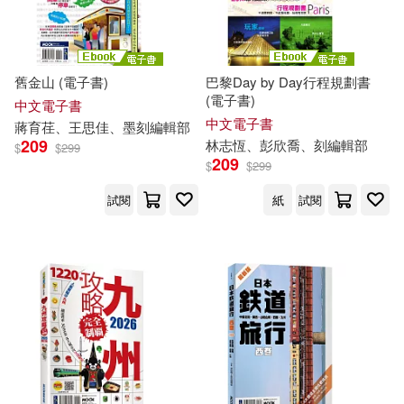
舊金山 (電子書)
巴黎Day by Day行程規劃書
(電子書)
中文電子書
中文電子書
蔣育荏、王思佳、
墨
刻
編輯部
209
林志恆、彭欣喬、
刻
編輯部
$
$
299
209
$
$
299
試閱
紙
試閱