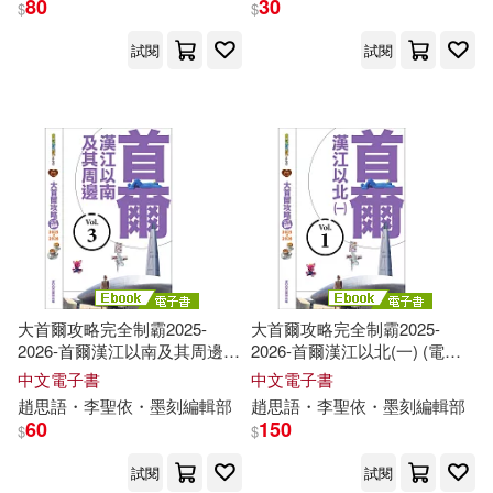
80
30
$
$
試閱
試閱
墨刻編輯部 編著(39)
展開
李冠瑩(22)
出版社
(可複選)
朱月華‧墨刻編輯部(19)
墨刻(514)
翁紫曦(12)
蔡嘉榛(11)
人民郵電出版社(195)
周麗淑(9)
汪雨菁(9)
大首爾攻略完全制霸2025-
大首爾攻略完全制霸2025-
2026-首爾漢江以南及其周邊
2026-首爾漢江以北(一) (電子
科學出版社(13)
(電子書)
書)
中文電子書
中文電子書
彭欣喬(8)
戴鎂珍(8)
趙思語・李聖依・
墨
刻
編輯部
趙思語・李聖依・
墨
刻
編輯部
旅遊教育出版社(11)
60
150
$
$
李曉萍‧墨刻編輯部(8)
試閱
試閱
龍門書局(5)