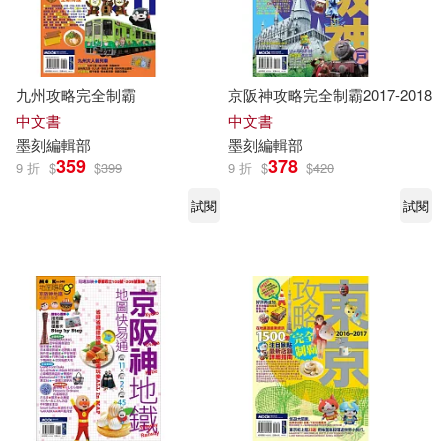
九州攻略完全制霸
京阪神攻略完全制霸2017-2018
中文書
中文書
墨
刻
編輯部
墨
刻
編輯部
359
378
9 折
$
$
399
9 折
$
$
420
試閱
試閱