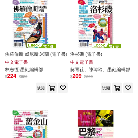
陳蓓蕾‧墨刻編輯部(1)
黃浩雲‧吳佳曄‧墨刻編輯部(1)
黃浩雲‧吳家輝‧墨刻編輯部(1)
佛羅倫斯.威尼斯.米蘭 (電子書)
洛杉磯 (電子書)
中文電子書
中文電子書
黃浩雲、陳瑋玲、吳佳曄、墨刻編
林志恆‧
墨
刻
編輯部
蔣育荏、陳瑋玲、
墨
刻
編輯部
輯部(1)
224
209
$
$
320
$
$
299
試閱
試閱
黃雨柔‧周麗淑‧墨刻編輯部(1)
黃雨柔‧墨刻編輯部(1)