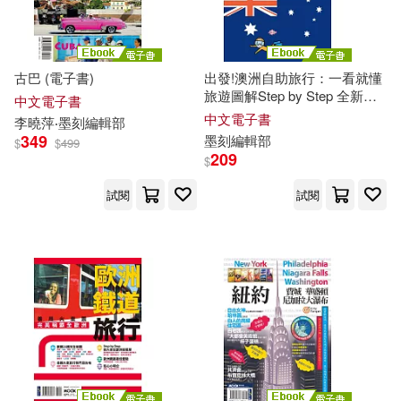
墨刻資編輯部(1)
古巴 (電子書)
出發!澳洲自助旅行：一看就懂
旅遊圖解Step by Step 全新版
張子午、墨刻編輯部(1)
中文電子書
(電子書)
中文電子書
李曉萍‧
墨
刻
編輯部
349
墨
刻
編輯部
$
$
499
彭欣喬．墨刻編輯部(1)
209
$
試閱
試閱
朱月華·墨刻編輯部（編）(1)
李曉萍、蔣育荏、墨刻編輯部(1)
李聖依・墨刻編輯部(1)
林宜君‧墨刻編輯部(1)