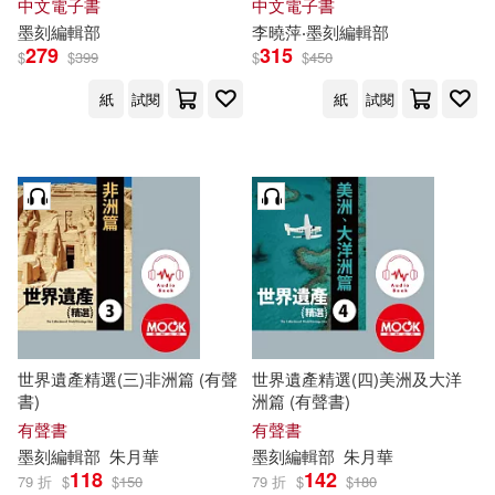
中文電子書
中文電子書
朱月華•墨刻編輯部(2)
墨
刻
編輯部
李曉萍‧
墨
刻
編輯部
279
315
$
$
399
$
$
450
李美蒨(2)
紙
試閱
紙
試閱
李美蒨•墨刻編輯部(2)
李芷姍‧墨刻編輯部(2)
林志恆、墨刻編輯部(2)
林志恆、彭欣喬、刻編輯部(2)
世界遺產精選(三)非洲篇 (有聲
世界遺產精選(四)美洲及大洋
書)
洲篇 (有聲書)
林琴惠(2)
王偉安(2)
有聲書
有聲書
墨
刻
編輯部
朱月華
墨
刻
編輯部
朱月華
118
142
79 折
$
$
150
79 折
$
$
180
王偉安‧墨刻編輯部(2)