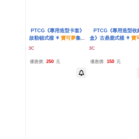
PTCG《專用造型卡套》
PTCG《專用造型收
故勒頓式樣 ⚘
寶可夢
集換
盒》古鼎鹿式樣 ⚘
寶
式
卡牌
遊戲 ⚘
Pokémon
集換式
卡牌
遊戲 ⚘
Po
3C
3C
Trading Card Game
mon
Trading Card G
250
150
優惠價:
元
優惠價:
元