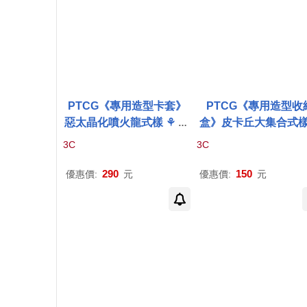
PTCG《專用造型卡套》
PTCG《專用造型收
惡太晶化噴火龍式樣 ⚘
寶
可夢
集換式
卡牌
遊戲 ⚘
P
寶可夢
集換式
卡牌
3C
3C
okémon
Trading Card G
Pokémon
Trading C
ame
Game
290
150
優惠價:
元
優惠價:
元