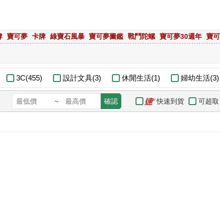
牌
寶可夢
卡牌
綠寶石風暴
寶可夢圖鑑
戰鬥陀螺
寶可夢30週年
寶可
3C(455)
設計文具(3)
休閒生活(1)
婦幼生活(3)
快速到貨
可超取
~
確認