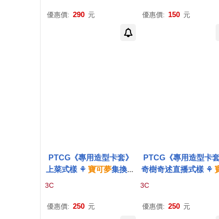
okémon
Trading Card G
okémon
Trading Car
ame
ame
290
150
優惠價:
元
優惠價:
元
PTCG《專用造型卡套》
PTCG《專用造型卡
上菜式樣 ⚘
寶可夢
集換式
奇樹奇述直播式樣 ⚘
卡牌
遊戲 ⚘
Pokémon
Tr
夢
集換式
卡牌
遊戲 ⚘
3C
3C
ading Card Game
émon
Trading Card 
e
250
250
優惠價:
元
優惠價:
元