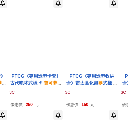
套》
PTCG《專用造型卡套》
PTCG《專用造型收納
夢
集
古代咆哮式樣 ⚘
寶可夢
集
盒》雷太晶化超
夢
式樣 ⚘
盒
émo
換式
卡牌
遊戲 ⚘
Pokémo
寶可夢
集換式
卡牌
遊戲 ⚘
樣
3C
3C
3C
me
n
Trading Card Game
Pokémon
Trading Card
戲
Game
250
150
優惠價:
元
優惠價:
元
優