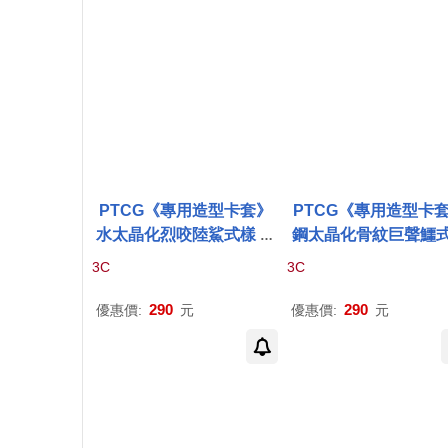
PTCG《專用造型卡套》
PTCG《專用造型卡
水太晶化烈咬陸鯊式樣 ⚘
鋼太晶化骨紋巨聲鱷
寶可夢
集換式
卡牌
遊戲 ⚘
⚘
寶可夢
集換式
卡牌
3C
3C
Pokémon
Trading Card
⚘
Pokémon
Trading 
Game
d Game
290
290
優惠價:
元
優惠價:
元