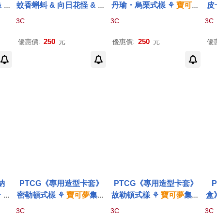
 綿
蚊香蝌蚪 & 向日花怪 & 赫
丹瑜・烏栗式樣 ⚘
寶可夢
皮
⚘
寶
拉克羅斯 & 風鈴鈴式樣 ⚘
集換式
卡牌
遊戲 ⚘
Poké
可
3C
3C
3C
⚘
P
寶可夢
集換式
卡牌
遊戲 ⚘
mon
Trading Card Game
ok
d G
Pokémon
Trading Card
250
250
優惠價:
元
優惠價:
元
優
Game
納
PTCG《專用造型卡套》
PTCG《專用造型卡套》
⚘
寶
密勒頓式樣 ⚘
寶可夢
集換
故勒頓式樣 ⚘
寶可夢
集換
盒
⚘
P
式
卡牌
遊戲 ⚘
Pokémon
式
卡牌
遊戲 ⚘
Pokémon
換
3C
3C
3C