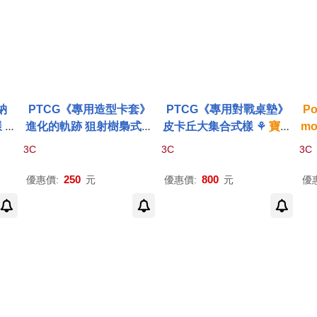
納
PTCG《專用造型卡套》
PTCG《專用對戰桌墊》
P
盒》皮卡丘大集合式樣 ⚘
進化的軌跡 狙射樹梟式樣
皮卡丘大集合式樣 ⚘
寶可
mo
遊戲 ⚘
⚘
寶可夢
集換式
卡牌
遊戲
夢
集換式
卡牌
遊戲 ⚘
Pok
球
3C
3C
3C
ard
⚘
Pokémon
Trading Car
émon
Trading Card Gam
d Game
e
250
800
優惠價:
元
優惠價:
元
優