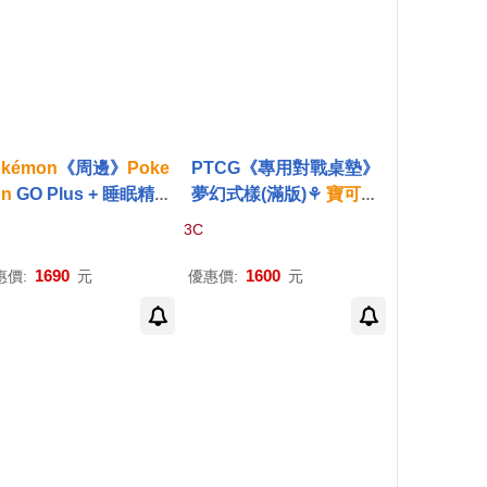
okémon
《周邊》
Poke
PTCG《專用對戰桌墊》
n
GO Plus + 睡眠精靈
夢幻式樣(滿版)⚘
寶可夢
 ⚘ 精靈
寶可夢
⚘ 台灣
集換式
卡牌
遊戲 ⚘
Poké
3C
公司貨
mon
Trading Card Game
1690
1600
惠價:
元
優惠價:
元