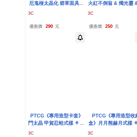
厄鬼椪太晶化 碧草面具式
火紅不倒翁 & 燭光靈 &
樣 ⚘
寶可夢
集換式
卡牌
遊
綿泡芙 & 小木靈式樣 
3C
3C
戲 ⚘
Pokémon
Trading
可夢
集換式
卡牌
遊戲 
Card Game
okémon
Trading Car
290
250
優惠價:
元
優惠價:
元
ame
PTCG《專用造型卡套》
PTCG《專用造型收
鬥太晶 甲賀忍蛙式樣 ⚘
寶
盒》月月熊赫月式樣 
可夢
集換式
卡牌
遊戲 ⚘
P
可夢
集換式
卡牌
遊戲 
3C
3C