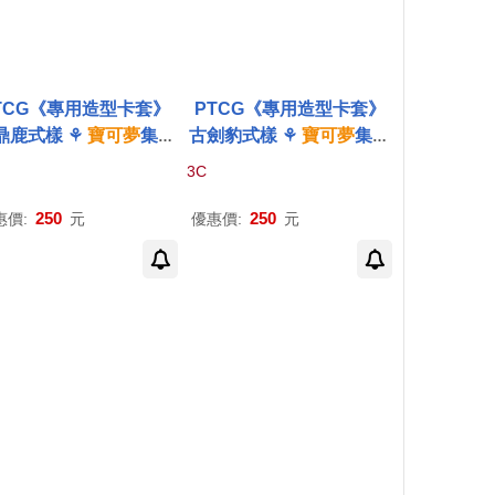
TCG《專用造型卡套》
PTCG《專用造型卡套》
鼎鹿式樣 ⚘
寶可夢
集換
古劍豹式樣 ⚘
寶可夢
集換
卡牌
遊戲 ⚘
Pokémon
式
卡牌
遊戲 ⚘
Pokémon
3C
Trading Card Game
Trading Card Game
250
250
惠價:
元
優惠價:
元