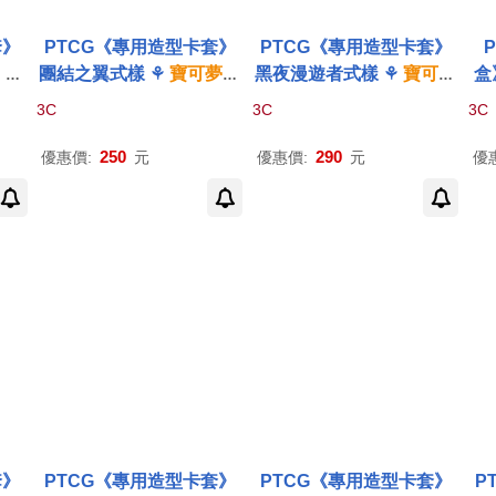
套》
PTCG《專用造型卡套》
PTCG《專用造型卡套》
⚘
寶
團結之翼式樣 ⚘
寶可夢
集
黑夜漫遊者式樣 ⚘
寶可夢
盒
⚘
P
換式
卡牌
遊戲 ⚘
Pokémo
集換式
卡牌
遊戲 ⚘
Poké
夏
3C
3C
3C
d G
n
Trading Card Game
mon
Trading Card Game
可
ok
250
290
優惠價:
元
優惠價:
元
優
套》
PTCG《專用造型卡套》
PTCG《專用造型卡套》
P