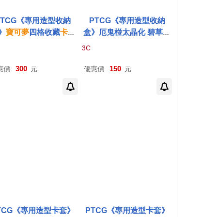
PTCG《專用造型收納
PTCG《專用造型收納
》
寶可夢
四格收藏
卡
冊
盒》厄鬼椪太晶化 碧草面
天與
寶可夢
們式樣 ⚘
寶
具式樣 ⚘
寶可夢
集換式
卡
3C
夢
集換式
卡牌
遊戲 ⚘
P
牌
遊戲 ⚘
Pokémon
Tradi
émon
Trading Card G
ng Card Game
300
150
惠價:
元
優惠價:
元
ame
TCG《專用造型卡套》
PTCG《專用造型卡套》