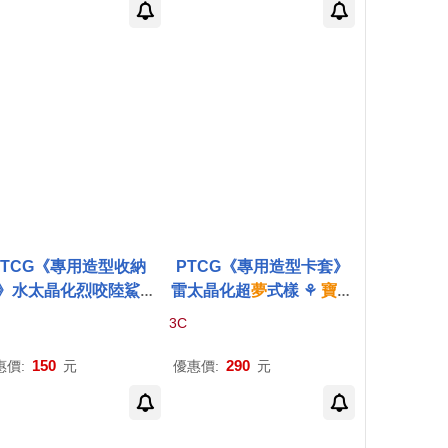
PTCG《專用造型收納
PTCG《專用造型卡套》
》水太晶化烈咬陸鯊式
雷太晶化超
夢
式樣 ⚘
寶可
 ⚘
寶可夢
集換式
卡牌
遊
夢
集換式
卡牌
遊戲 ⚘
Pok
3C
 ⚘
Pokémon
Trading
émon
Trading Card Gam
Card Game
e
150
290
惠價:
元
優惠價:
元