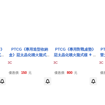
套》
PTCG《專用造型收納
PTCG《專用對戰桌墊》
P
式樣
盒》惡太晶化噴火龍式樣
惡太晶化噴火龍式樣 ⚘
寶
遊戲
⚘
寶可夢
集換式
卡牌
遊戲
可夢
集換式
卡牌
遊戲 ⚘
P
寶
3C
3C
3C
Car
⚘
Pokémon
Trading Car
okémon
Trading Card G
P
d Game
ame
150
800
優惠價:
元
優惠價:
元
優