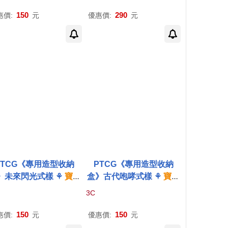
Trading Card Game
ading Card Game
150
290
惠價:
元
優惠價:
元
PTCG《專用造型收納
PTCG《專用造型收納
》未來閃光式樣 ⚘
寶可
盒》古代咆哮式樣 ⚘
寶可
集換式
卡牌
遊戲 ⚘
Pok
夢
集換式
卡牌
遊戲 ⚘
Pok
3C
on
Trading Card Gam
émon
Trading Card Gam
e
e
150
150
惠價:
元
優惠價:
元