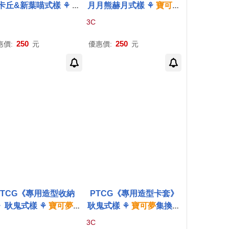
卡丘&新葉喵式樣 ⚘
寶
月月熊赫月式樣 ⚘
寶可夢
夢
集換式
卡牌
遊戲 ⚘
P
集換式
卡牌
遊戲 ⚘
Poké
3C
émon
Trading Card G
mon
Trading Card Game
ame
250
250
惠價:
元
優惠價:
元
PTCG《專用造型收納
PTCG《專用造型卡套》
》耿鬼式樣 ⚘
寶可夢
集
耿鬼式樣 ⚘
寶可夢
集換式
式
卡牌
遊戲 ⚘
Pokémo
卡牌
遊戲 ⚘
Pokémon
Tr
3C