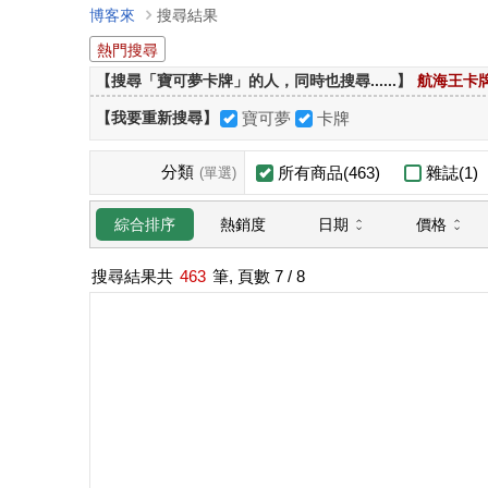
博客來
搜尋結果
熱門搜尋
【搜尋「寶可夢卡牌」的人，同時也搜尋......】
航海王卡
【我要重新搜尋】
寶可夢
卡牌
分類
所有商品(463)
雜誌(1)
(單選)
日期
價格
綜合排序
熱銷度
搜尋結果共
463
筆, 頁數
7
/ 8