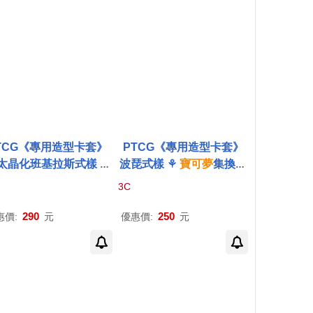
TCG《專用造型卡套》
PTCG《專用造型卡套》
雷太晶化班基拉斯式樣 ⚘
波琵式樣 ⚘
寶可夢
集換式
可夢
集換式
卡牌
遊戲 ⚘
卡牌
遊戲 ⚘
Pokémon
Tr
3C
okémon
Trading Card
ading Card Game
Game
290
250
惠價:
元
優惠價:
元