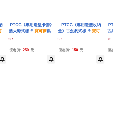
納
PTCG《專用造型卡套》
PTCG《專用造型收納
P
可夢
浩大鯨式樣 ⚘
寶可夢
集換
盒》古劍豹式樣 ⚘
寶可夢
古
ké
式
卡牌
遊戲 ⚘
Pokémon
集換式
卡牌
遊戲 ⚘
Poké
式
3C
3C
3C
ame
Trading Card Game
mon
Trading Card Game
250
150
優惠價:
元
優惠價:
元
優