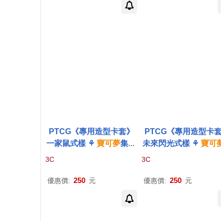
PTCG《專用造型卡套》
PTCG《專用造型卡
一家鼠式樣 ⚘
寶可夢
集換
未來閃光式樣 ⚘
寶可
式
卡牌
遊戲 ⚘
Pokémon
換式
卡牌
遊戲 ⚘
Pok
3C
3C
Trading Card Game
n
Trading Card Ga
250
250
優惠價:
元
優惠價:
元