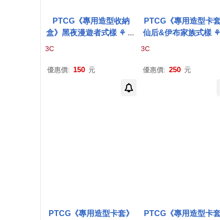
PTCG《專用造型收納
PTCG《專用造型卡
盒》黑夜漫遊者式樣 ⚘
寶
仙后&伊布家族式樣 
可夢
集換式
卡牌
遊戲 ⚘
P
可夢
集換式
卡牌
遊戲 
3C
3C
okémon
Trading Card G
okémon
Trading Car
ame
ame
150
250
優惠價:
元
優惠價:
元
PTCG《專用造型卡套》
PTCG《專用造型卡