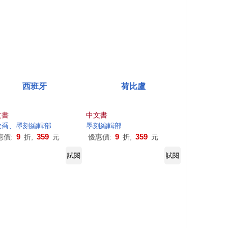
西班牙
荷比盧
文書
中文書
欣喬、
墨
刻
編輯部
墨
刻
編輯部
9
359
9
359
惠價:
折,
元
優惠價:
折,
元
試閱
試閱