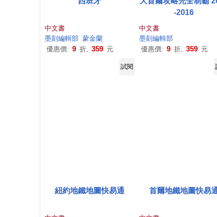
西班牙
大首爾攻略完全制霸 20
-2016
中文書
中文書
墨
刻
編輯部
蒙金蘭
墨
刻
編輯部
9
359
9
359
優惠價:
折,
元
優惠價:
折,
元
試閱
紐約地鐵地圖快易通
首爾地鐵地圖快易