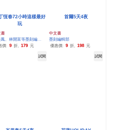
丁恆春72小時這樣最好
首爾5天4夜
玩
文書
中文書
美鳳、林開富等
墨
刻
編輯部
墨
刻
編輯部
9
179
9
198
惠價:
折,
元
優惠價:
折,
元
試閱
試閱