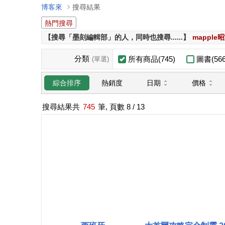
博客來
搜尋結果
熱門搜尋
【搜尋「墨刻編輯部」的人，同時也搜尋......】
mappl
分類
所有商品(745)
圖書(566
(單選)
日期
價格
綜合排序
熱銷度
搜尋結果共
745
筆, 頁數
8
/ 13