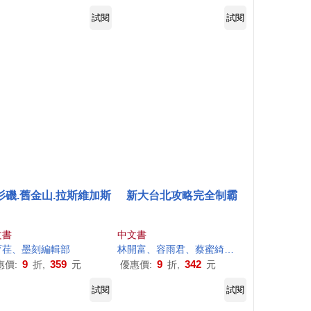
試閱
試閱
杉磯.舊金山.拉斯維加斯
新大台北攻略完全制霸
文書
中文書
育荏、
墨
刻
編輯部
林開富、容雨君、蔡蜜綺、周麗淑、吳榮邦、藍萊姆、吳思穎、
9
359
9
342
惠價:
折,
元
優惠價:
折,
元
試閱
試閱