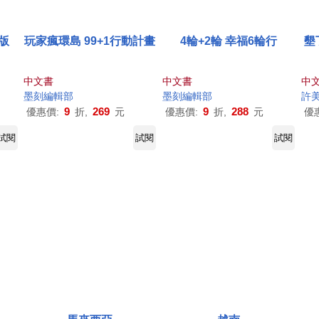
版
玩家瘋環島 99+1行動計畫
4輪+2輪 幸福6輪行
墾
中文書
中文書
中
墨
刻
編輯部
墨
刻
編輯部
許
9
269
9
288
優惠價:
折,
元
優惠價:
折,
元
優
試閱
試閱
試閱