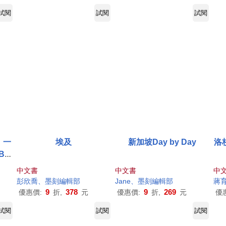
試閱
試閱
試閱
：一
埃及
新加坡Day by Day
洛
By
中文書
中文書
中
彭欣喬、
墨
刻
編輯部
Jane、
墨
刻
編輯部
蔣
9
378
9
269
優惠價:
折,
元
優惠價:
折,
元
優
試閱
試閱
試閱