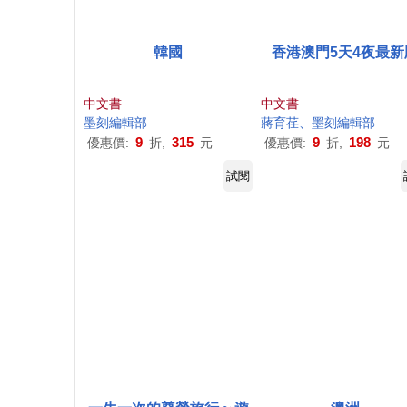
韓國
香港澳門5天4夜最新
中文書
中文書
墨
刻
編輯部
蔣育荏、
墨
刻
編輯部
9
315
9
198
優惠價:
折,
元
優惠價:
折,
元
試閱