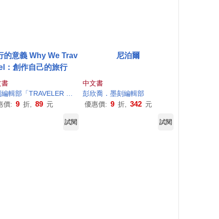
的意義 Why We Trav
尼泊爾
el：創作自己的旅行
文書
中文書
刻
編輯部
「TRAVELER Luxe 旅人誌」
彭欣喬．
墨
刻
編輯部
9
89
9
342
惠價:
折,
元
優惠價:
折,
元
試閱
試閱