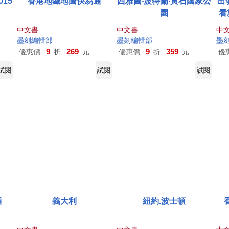
15
香港地鐵地圖快易通
西雅圖‧波特蘭‧黃石國家公
出
園
看
中文書
中文書
中
墨
刻
編輯部
墨
刻
編輯部
墨
9
269
9
359
優惠價:
折,
元
優惠價:
折,
元
優
試閱
試閱
試閱
通
義大利
紐約.波士頓