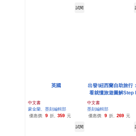
試閱
英國
出發!紐西蘭自助旅行
看就懂旅遊圖解Step 
Step
中文書
中文書
蒙金蘭、
墨
刻
編輯部
墨
刻
編輯部
9
359
9
269
優惠價:
折,
元
優惠價:
折,
元
試閱