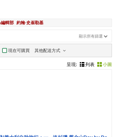
an編輯部
約翰‧史崔勒基
顯示所有篩選
其他配送方式
現在可購買
呈現:
列表
小圖