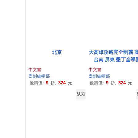
北京
大高雄攻略完全制霸 高
台南.屏東.墾丁全導
中文書
中文書
墨
刻
編輯部
墨
刻
編輯部
9
324
9
324
優惠價:
折,
元
優惠價:
折,
元
試閱