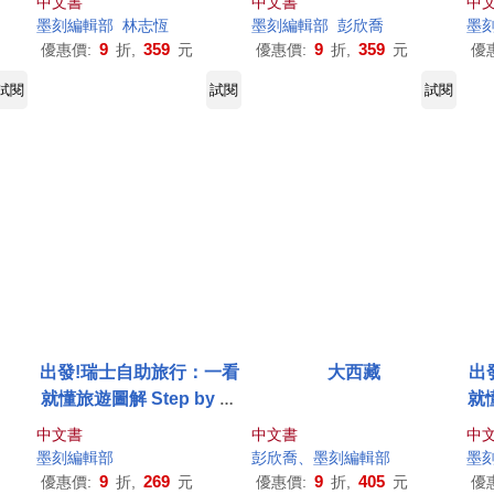
中文書
中文書
中
墨
刻
編輯部
林志恆
墨
刻
編輯部
彭欣喬
墨
9
359
9
359
優惠價:
折,
元
優惠價:
折,
元
優
試閱
試閱
試閱
出發!瑞士自助旅行：一看
大西藏
出
就懂旅遊圖解 Step by St
就懂
ep
中文書
中文書
中
墨
刻
編輯部
彭欣喬、
墨
刻
編輯部
墨
9
269
9
405
優惠價:
折,
元
優惠價:
折,
元
優