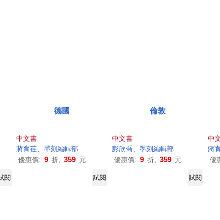
德國
倫敦
中文書
中文書
中
蔣育荏、
墨
刻
編輯部
彭欣喬、
墨
刻
編輯部
蔣
9
359
9
359
優惠價:
折,
元
優惠價:
折,
元
優
試閱
試閱
試閱