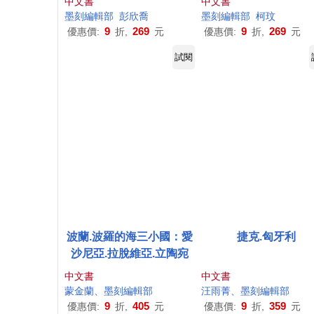
中文書
中文書
墨
刻
編輯部
彭欣喬
墨
刻
編輯部
柯玟
9
269
9
269
優惠價:
折,
元
優惠價:
折,
元
試閱
波蘭.波羅的海三小國：愛
捷克.匈牙利
沙尼亞.拉脫維亞.立陶宛
中文書
中文書
蒙金蘭、
墨
刻
編輯部
汪雨菁、
墨
刻
編輯部
9
405
9
359
優惠價:
折,
元
優惠價:
折,
元