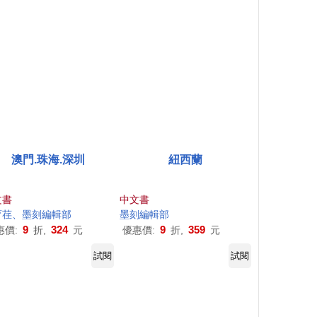
澳門.珠海.深圳
紐西蘭
文書
中文書
育荏、
墨
刻
編輯部
墨
刻
編輯部
9
324
9
359
惠價:
折,
元
優惠價:
折,
元
試閱
試閱