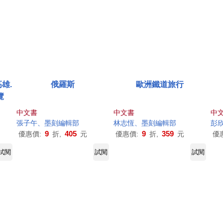
雄.
俄羅斯
歐洲鐵道旅行
覽
中文書
中文書
中
張子午、
墨
刻
編輯部
林志恆、
墨
刻
編輯部
彭
9
405
9
359
優惠價:
折,
元
優惠價:
折,
元
優
試閱
試閱
試閱