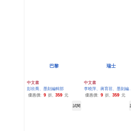
巴黎
瑞士
中文書
中文書
彭欣喬、
墨
刻
編輯部
李曉萍、蔣育荏、
墨
刻
編輯部
9
359
9
359
優惠價:
折,
元
優惠價:
折,
元
試閱