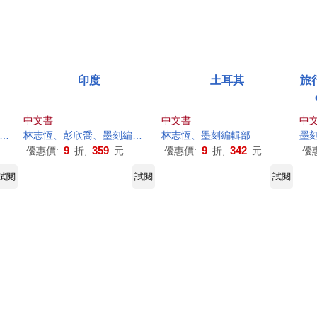
印度
土耳其
旅行
中文書
中文書
中
林志恆、彭欣喬、
墨
刻
編輯部
林志恆、
墨
刻
編輯部
墨
9
359
9
342
優惠價:
折,
元
優惠價:
折,
元
優
試閱
試閱
試閱