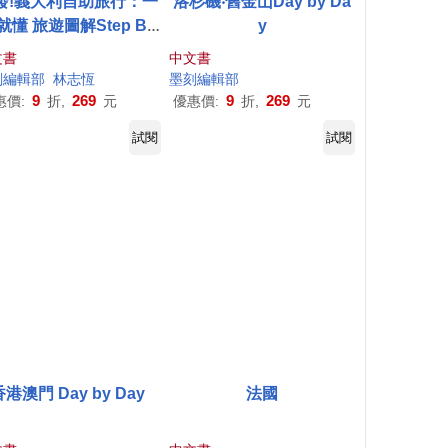
發!義大利自助旅行：一
洛杉磯‧舊金山Day by Da
就懂 旅遊圖解Step By
y
Step
文書
中文書
刻
編輯部
林志恆
墨
刻
編輯部
9
269
9
269
惠價:
折,
元
優惠價:
折,
元
試閱
試閱
香港澳門 Day by Day
法國