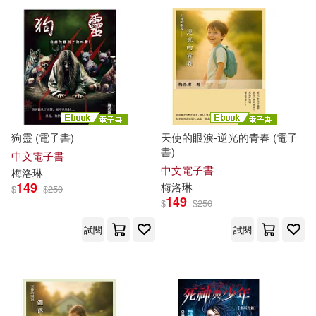
狗靈 (電子書)
天使的眼淚-逆光的青春 (電子
書)
中文電子書
中文電子書
梅洛
琳
149
梅洛
琳
$
$
250
149
$
$
250
試閱
試閱