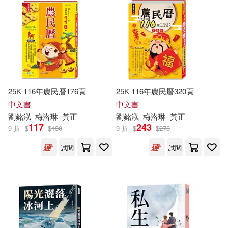
25K 116年農民曆176頁
25K 116年農民曆320頁
中文書
中文書
劉銘泓
梅洛
琳
黃正
劉銘泓
梅洛
琳
黃正
117
243
9 折
$
$
130
9 折
$
$
270
試閱
試閱