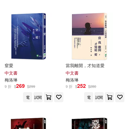
窒愛
當我離開，才知道愛
中文書
中文書
梅洛
琳
梅洛
琳
269
252
9 折
$
$
299
9 折
$
$
280
電
試閱
電
試閱