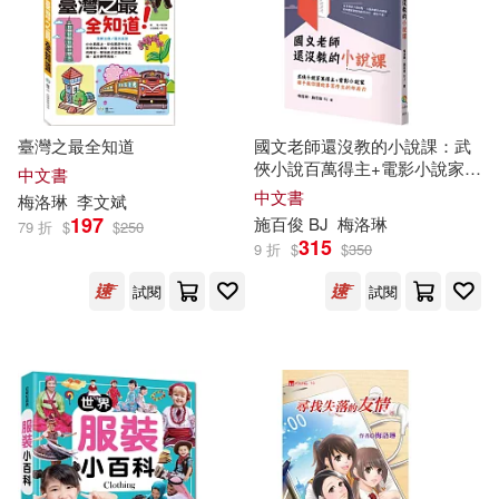
電子書
(可複選)
適合手機平板閱讀(54)
臺灣之最全知道
國文老師還沒教的小說課：武
俠小說百萬得主+電影小說家聯
中文書
手教你講故事寫作文的布局力
適合平板閱讀(12)
中文書
梅洛
琳
李文斌
197
施百俊 BJ
梅洛
琳
79 折
$
$
250
315
9 折
$
$
350
其他
(可複選)
試閱
試閱
現在可購買商品(107)
作者/演唱/譯/編/繪(119)
價格