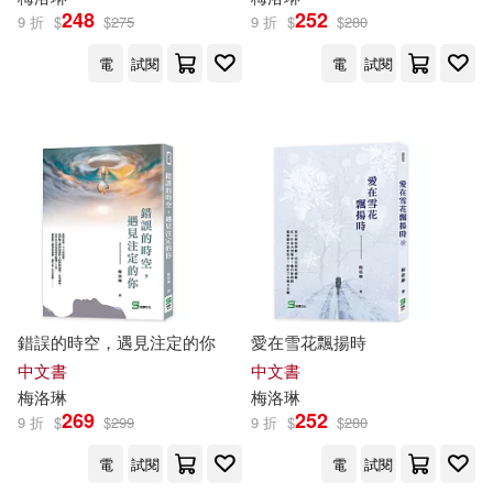
248
252
9 折
$
$
275
9 折
$
$
280
電
試閱
電
試閱
錯誤的時空，遇見注定的你
愛在雪花飄揚時
中文書
中文書
梅洛
琳
梅洛
琳
269
252
9 折
$
$
299
9 折
$
$
280
電
試閱
電
試閱