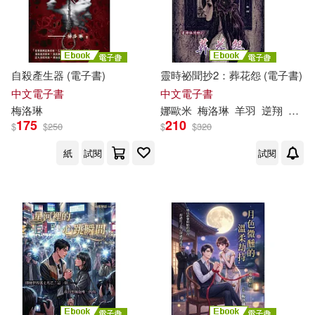
自殺產生器 (電子書)
靈時祕聞抄2：葬花怨 (電子書)
中文電子書
中文電子書
梅洛
琳
娜歐米
梅洛
琳
羊羽
逆翔
黃囧
175
210
$
$
250
$
$
320
紙
試閱
試閱