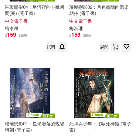
璀璨戀影04：星河裡的心跳瞬
璀璨戀影02：月色微醺的溫柔
間(完) (電子書)
劫持 (電子書)
中文電子書
中文電子書
梅洛
琳
梅洛
琳
159
159
$
$
260
$
$
260
試閱
試閱
璀璨戀影01：星光灑落的蛻變
死神與少年：北歐死神篇 (電子
時刻 (電子書)
書)