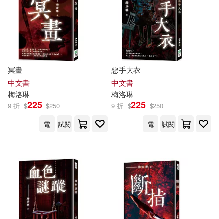
冥畫
惡手大衣
中文書
中文書
梅洛
琳
梅洛
琳
225
225
9 折
$
$
250
9 折
$
$
250
電
試閱
電
試閱