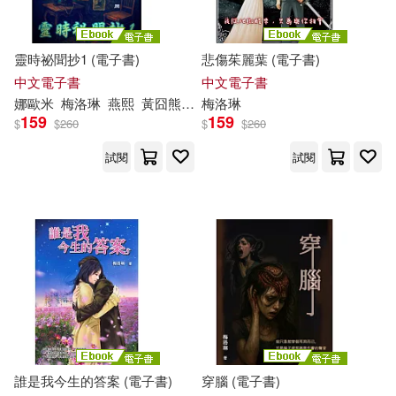
靈時祕聞抄1 (電子書)
悲傷茱麗葉 (電子書)
中文電子書
中文電子書
娜歐米
梅洛
琳
燕熙
黃囧熊
黑麒
梅洛
琳
159
159
$
$
260
$
$
260
試閱
試閱
誰是我今生的答案 (電子書)
穿腦 (電子書)