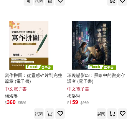
電
試閱
寫作拼圖：從靈感碎片到完整
璀璨戀影03：黑暗中的微光守
篇章 (電子書)
護者 (電子書)
中文電子書
中文電子書
梅洛
琳
梅洛
琳
360
159
$
$
520
$
$
260
試閱
試閱