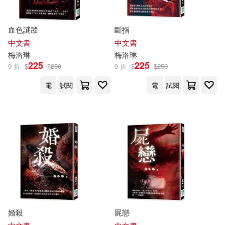
血色謎蹤
斷指
中文書
中文書
梅洛
琳
梅洛
琳
225
225
9 折
$
$
250
9 折
$
$
250
電
試閱
電
試閱
婚殺
屍戀