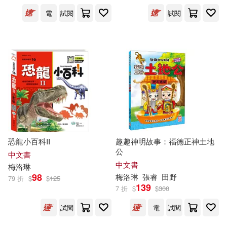
電
試閱
試閱
伊索（Aesop）(2)
吳建國(2)
展開
娜歐米(2)
安徒生(2)
出版社
(可複選)
燕熙(2)
宴綺(1)
崧燁文化(35)
笭菁工作室(29)
施百俊 BJ(1)
羊羽(1)
幼福(22)
世一(11)
恐龍小百科II
趣趣神明故事：福德正神土地
蔡銀娟(1)
逆翔(1)
公
中文書
聯合線上(5)
采實文化(4)
展開
中文書
梅洛
琳
98
梅洛
琳
張睿
田野
79 折
$
$
125
黑麒(1)
139
7 折
$
$
300
時報出版(3)
福地出版(3)
配送方式
(可複選)
試閱
電
試閱
和平國際(2)
五南(1)