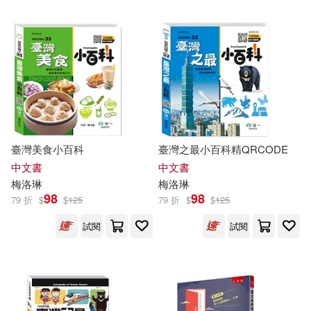
可超商取貨(53)
化學工業出版社(1)
可海外宅配(52)
木馬文化(1)
繪虹企業(1)
可港澳店取(51)
醇文庫(1)
可新加坡店取(51)
臺灣美食小百科
臺灣之最小百科精QRCODE
中文書
中文書
可菲律賓店取(51)
梅洛
琳
梅洛
琳
98
98
79 折
$
$
125
79 折
$
$
125
試閱
試閱
上市日期
(可複選)
一個月內上市新品(3)