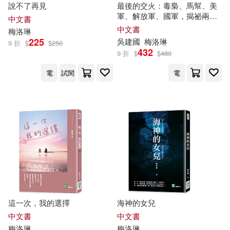
說不了再見
最後的交火：毒梟、馬幫、美
軍、解放軍、國軍，揭祕兩岸
中文書
情報工作的最後一場激戰
中文書
梅洛
琳
225
吳建國
梅洛
琳
9 折
$
$
250
432
9 折
$
$
480
電
試閱
電
這一次，我的選擇
海神的女兒
中文書
中文書
梅洛
琳
梅洛
琳