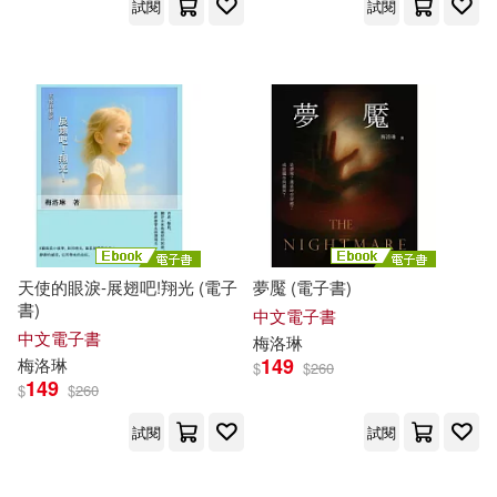
試閱
試閱
天使的眼淚-展翅吧!翔光 (電子
夢魘 (電子書)
書)
中文電子書
中文電子書
梅洛
琳
149
梅洛
琳
$
$
260
149
$
$
260
試閱
試閱