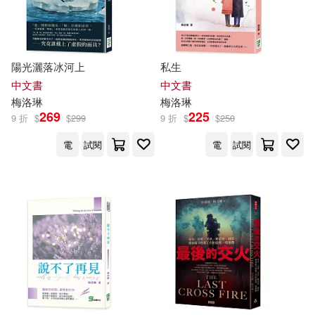
陽光灑落冰河上
私生
中文書
中文書
梅洛
琳
梅洛
琳
269
225
9 折
$
$
299
9 折
$
$
250
電
試閱
電
試閱