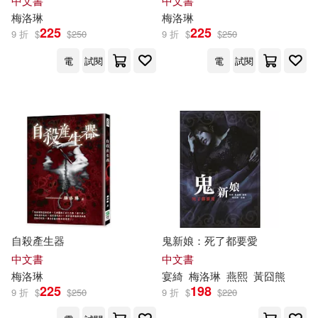
中文書
中文書
梅洛
琳
梅洛
琳
225
225
9 折
$
$
250
9 折
$
$
250
電
試閱
電
試閱
自殺產生器
鬼新娘：死了都要愛
中文書
中文書
梅洛
琳
宴綺
梅洛
琳
燕熙
黃囧熊
225
198
9 折
$
$
250
9 折
$
$
220