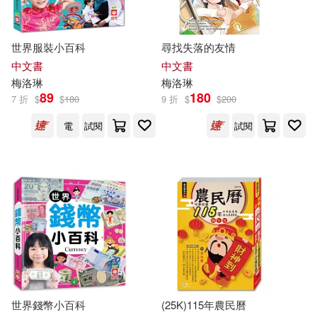
-
範圍
世界服裝小百科
尋找失落的友情
中文書
中文書
梅洛
琳
梅洛
琳
89
180
7 折
$
$
180
9 折
$
$
200
電
試閱
試閱
世界錢幣小百科
(25K)115年農民曆