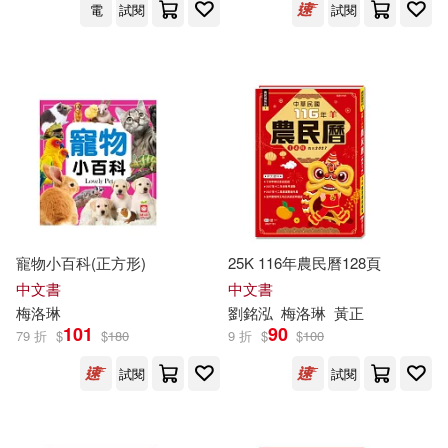
電
試閱
試閱
寵物小百科(正方形)
25K 116年農民曆128頁
中文書
中文書
梅洛
琳
劉銘泓
梅洛
琳
黃正
101
90
79 折
$
$
180
9 折
$
$
100
試閱
試閱