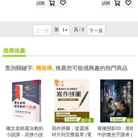
試閱
試閱
第
頁 ⁄
2
上一頁
下一頁
搜尋推薦
查詢關鍵字:
, 推薦您可能感興趣的熱門商品
梅洛琳
國文老師還沒教的
寫作拼圖：從靈感
璀璨戀影03：黑暗
小說課：武俠小說
碎片到完整篇章 (電
中的微光守護者 (電