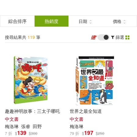
搜
尋
分類
綜合排序
熱銷度
日期
價格
(單選)
結
搜尋結果共
119
筆
篩選
圖書(53)
所有商品(119)
果
電子書(66)
篩
選
展開
作者
(可複選)
趣趣神明故事：三太子哪吒
世界之最全知道
梅洛琳(107)
劉銘泓(4)
中文書
中文書
梅洛
琳
張睿
田野
梅洛
琳
139
197
7 折
$
$
300
79 折
$
$
250
黃正(4)
黃囧熊(3)