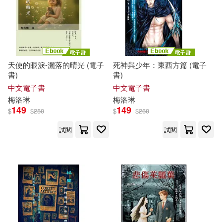
天使的眼淚-灑落的晴光 (電子
死神與少年：東西方篇 (電子
書)
書)
中文電子書
中文電子書
梅洛
琳
梅洛
琳
149
149
$
$
250
$
$
260
試閱
試閱