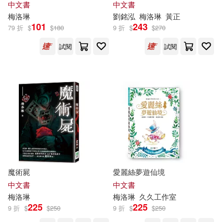
中文書
中文書
梅洛
琳
劉銘泓
梅洛
琳
黃正
101
243
79 折
$
$
180
9 折
$
$
270
試閱
試閱
魔術屍
愛麗絲夢遊仙境
中文書
中文書
梅洛
琳
梅洛
琳
久久工作室
225
225
9 折
$
$
250
9 折
$
$
250