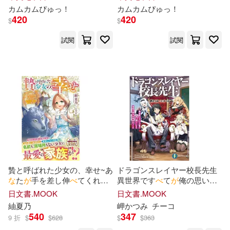
ラマ (電子書)
の表情を浮か
べ
る… (電子書)
カムカムぴゅっ！
カムカムぴゅっ！
420
420
$
$
試閱
試閱
贄と呼ばれた少女の、幸せ~あ
ドラゴンスレイヤー校長先生
な
た
が
手を差し伸
べ
てくれた
異世界です
べ
て
が
俺の思い通
その日から、名も
な
き私の運
りに
な
る理想の美少女学校を
日文書.MOOK
日文書.MOOK
命
が
変わりました~
つくる
紬夏乃
岬かつみ
チーコ
540
347
9 折
$
$
628
$
$
363