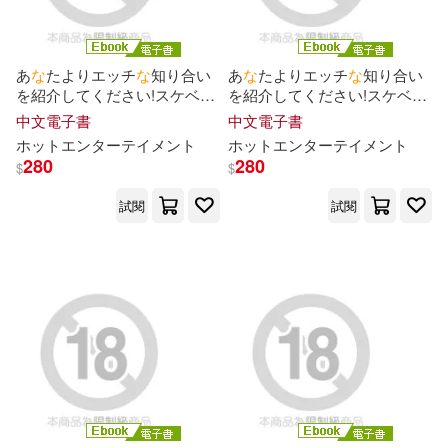
あ
な
たよりエッチ
な
知り合い
あ
な
たよりエッチ
な
知り合い
を紹介してください!スケベ
な
を紹介してください!スケベ
な
子の友達はヤリマンのハズ!誰
子の友達はヤリマンのハズ!誰
中文電子書
中文電子書
が
見ても何度ヤってもエロい
が
見ても何度ヤってもエロい
ホットエンターテイメント
ホットエンターテイメント
“す
べ
ら
な
い女子”をハメ倒す!
“す
べ
ら
な
い女子”をハメ倒す!
280
280
$
$
Episode.04 (電子書)
Episode.02 (電子書)
試閱
試閱