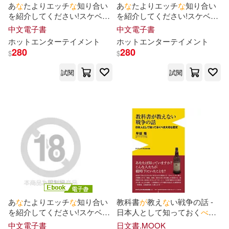
あ
な
たよりエッチ
な
知り合い
あ
な
たよりエッチ
な
知り合い
を紹介してください!スケベ
な
を紹介してください!スケベ
な
子の友達はヤリマンのハズ!誰
子の友達はヤリマンのハズ!誰
中文電子書
中文電子書
が
見ても何度ヤってもエロい
が
見ても何度ヤってもエロい
ホットエンターテイメント
ホットエンターテイメント
“す
べ
ら
な
い女子”をハメ倒す!
“す
べ
ら
な
い女子”をハメ倒す!
280
280
$
$
Episode.01 (電子書)
Episode.05 (電子書)
試閱
試閱
あ
な
たよりエッチ
な
知り合い
教科書
が
教え
な
い戦争の話 -
を紹介してください!スケベ
な
日本人として知っておく
べ
き
子の友達はヤリマンのハズ!誰
大切
な
歴史 -
中文電子書
日文書.MOOK