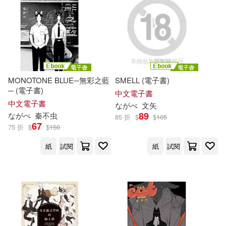
今井佐惠子(1)
佐木田すい(1)
倉本大資(1)
加山雄三(1)
MONOTONE BLUE─無彩之藍
SMELL (電子書)
加藤雅俊(1)
南乃そら(1)
─ (電子書)
中文電子書
中文電子書
な
が
べ
文矢
89
な
が
べ
秦不虫
85 折
$
$
105
吉川文子(1)
吉永史(1)
67
75 折
$
$
150
紙
試閱
紙
試閱
喜多川泰(1)
大槻ひびき(1)
富増 章成(1)
小原燈(1)
山口揚平(1)
岩崎啓眞(1)