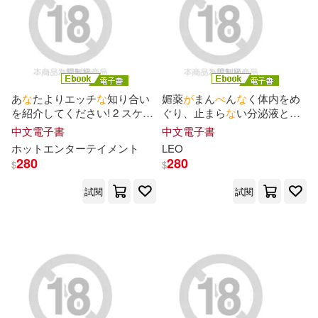
あ
な
たよりエッチ
な
知り合い
媚薬
が
まん
べ
ん
な
く体内をめ
を紹介してください! 2 スケベ
ぐり、止まら
な
い分泌液と感
な
子の友達はヤリマンのハズ!
じまくる肥大クリ
が
爆発寸前
中文電子書
中文電子書
誰
が
見ても何度ヤってもエロ
っ!!制御不能のシースルーオイ
ホットエンターテイメント
LEO
い“す
べ
ら
な
い女子”をハメ倒
ルスキンマッサージ
280
280
$
$
す! Episode.01 (電子書)
Episode.03 (電子書)
試閱
試閱