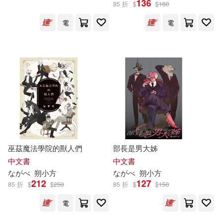
136
85 折
$
$
160
電
電
ホットエンターテイメント(18)
展開
坂石遊作(18)
桂イチホ(16)
出版社
(可複選)
ふか田さめたろう(10)
東立(58)
TMEplus(23)
疎陀陽(10)
チェリーズ(8)
台灣東販(23)
台灣角川(22)
ふか田 さめたろう(6)
巫茲魔法學院的獸人們
部長是男大姊
MTEX(15)
KADOKAWA(11)
展開
中文書
中文書
な
が
べ
朔小方
な
が
べ
朔小方
よしながふみ(6)
眠介(6)
212
127
85 折
$
$
250
85 折
$
$
150
ホビージャパン(8)
講談社(8)
配送方式
(可複選)
電
菜々(6)
あさつじみか(5)
時報出版(6)
長鴻出版社(6)