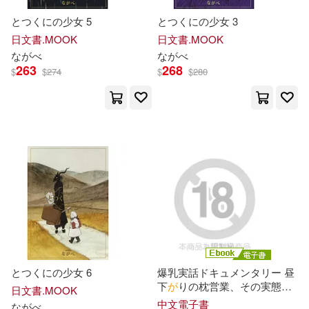
汐崎隼（監修）(1)
とつくにの少女 5
とつくにの少女 3
日文書.MOOK
日文書.MOOK
浜崎真緒(1)
牧野直子(1)
な
が
べ
な
が
べ
263
268
$
$
274
$
$
280
生駒はるな(1)
石原淳也(1)
秦達夫(1)
竹田和真(1)
紬夏乃(1)
羽月希(1)
茂木誠(1)
輝井永澄(1)
週末北欧部chika(1)
とつくにの少女 6
爆乳実話ドキュメンタリー 昼
下
が
りの枕営業、その実態…
日文書.MOOK
お色気ムンムン生保のどすけ
道江美貴子(1)
門倉多仁亞(1)
中文電子書
な
が
べ