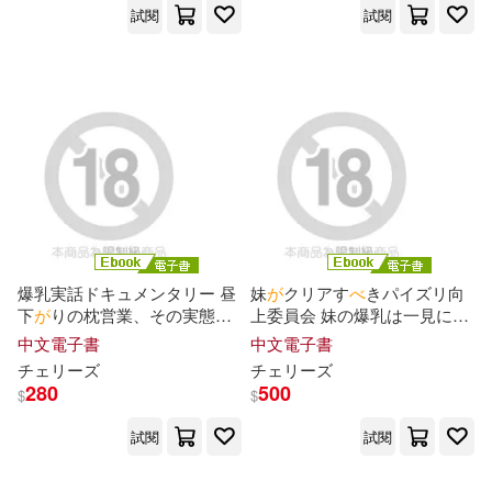
試閱
試閱
爆乳実話ドキュメンタリー 昼
妹
が
クリアす
べ
きパイズリ向
下
が
りの枕営業、その実態…
上委員会 妹の爆乳は一見にし
お色気ムンムン生保のどすけ
かず!Jカップ109cm ともちん
中文電子書
中文電子書
べ
ボイン!エロ乳首
な
ぶり!香川
こん
な
ん挟めばいいんかい?
チェリーズ
チェリーズ
さん(仮名)の場合 Episode.01
Complete版 (電子書)
280
500
$
$
(電子書)
試閱
試閱