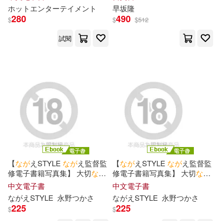
が
見ても何度ヤってもエロい
ホットエンターテイメント
早坂隆
“す
べ
ら
な
い女子”をハメ倒す!
280
490
$
$
$
512
Episode.03 (電子書)
試閱
【
な
が
えSTYLE
な
が
え監督監
【
な
が
えSTYLE
な
が
え監督監
修電子書籍写真集】 大切
な
愛
修電子書籍写真集】 大切
な
愛
妻の体も心も戸籍も存在もす
妻の体も心も戸籍も存在もす
中文電子書
中文電子書
べ
て上司のものに 永野つかさ
べ
て上司のものに 永野つかさ
な
が
えSTYLE
永野つかさ
な
が
えSTYLE
永野つかさ
Vol.2 (電子書)
Vol.1 (電子書)
225
225
$
$