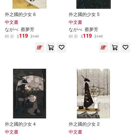
作者/演唱/譯/編/繪(27)
采實文化(2)
Milkyway(1)
外之國的少女 6
外之國的少女 5
伊藤ハチ(2)
堤人美(2)
價格
-
中文書
中文書
PRESTIGE(1)
範圍
な
が
べ
蔡夢芳
な
が
べ
蔡夢芳
小林弘幸(2)
山崎圭一(2)
119
119
85 折
$
$
140
85 折
$
$
140
SBクリエイティブ(1)
岩崎啟真(2)
散葉ちんみ(2)
SONY MUSIC(1)
望月俊孝(2)
木谷安憲(2)
ぱる出版(1)
松下幸之助(2)
梅原うめ(2)
キルタイムコミュニケーション(1)
橋爪駿輝(2)
權藤悠(2)
サンクチュアリ出版(1)
外之國的少女 4
外之國的少女 2
永野つかさ(2)
池上彰(2)
中文書
中文書
トランスワールドジャパン(1)