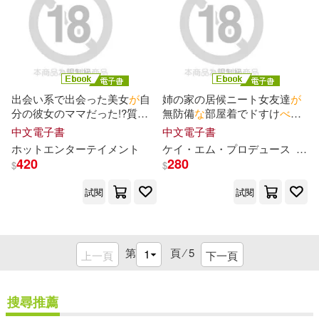
出会い系で出会った美女
が
自
姉の家の居候ニート女友達
が
分の彼女のママだった!?質問
無防備
な
部屋着でドすけ
べ
オ
攻めにあったあげく折角
な
ら
ナニー誘惑!! Vol.03 (電子書)
中文電子書
中文電子書
とおち〇ぽの具合まで調
べ
ら
ホットエンターテイメント
ケイ・エム・プロデュース
尾崎
れることに・・・! 完全版 (電
420
280
$
$
子書)
試閱
試閱
第
頁 ⁄
5
上一頁
下一頁
搜尋推薦