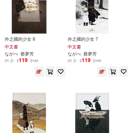
「化石的一切」編輯室(2)
本週上市新品(1)
尖端(3)
楓書坊(3)
「奇幻世界的一切」編輯室(2)
楓葉社文化(3)
集英社(3)
電子書
(可複選)
外之國的少女 8
外之國的少女 7
「宝石のすべて」編集室(2)
オレンジページ(2)
一迅社(2)
中文書
中文書
適合手機平板閱讀(30)
な
が
べ
蔡夢芳
な
が
べ
蔡夢芳
「貝殼的一切」編輯室(2)
119
119
85 折
$
$
140
85 折
$
$
140
人類智庫(2)
出色文化(2)
適合平板閱讀(71)
ゆあま(2)
らずべりぃ(2)
小熊出版(2)
心靈工坊(2)
カムカムぴゅっ！(2)
其他
(可複選)
慕客館(2)
楓樹林出版社(2)
コダマナオコ(2)
三崎弓(2)
現在可購買商品(217)
玄光社(2)
美藝學苑社(2)
上月正博(2)
丸山貴史(2)