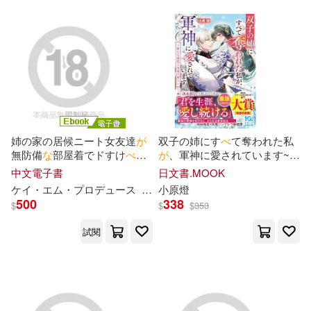
姉の家の居候ニート女友達
が
双子の姉にす
べ
て奪われた私
無防備
な
部屋着でドすけ
べ
オ
が
、軍神に愛されています~新
ナニー誘惑!! 完全版 (電子書)
た
な
波乱と永遠の契り~
中文電子書
日文書.MOOK
ケイ・エム・プロデュース
尾崎えりか
小原燈
流川莉央
美澄玲衣
500
338
$
$
$
353
試閱