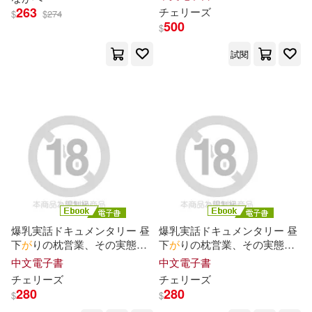
べ
ボイン!エロ乳首
な
ぶり!香川
263
チェリーズ
$
$
274
さん(仮名)の場合 Complete版
500
$
(電子書)
飯塚律子(1)
高沢沙耶(1)
試閱
鹿野貴司(1)
麥塊職人組合(1)
麻生要一郎(1)
爆乳実話ドキュメンタリー 昼
爆乳実話ドキュメンタリー 昼
下
が
りの枕営業、その実態…
下
が
りの枕営業、その実態…
お色気ムンムン生保のどすけ
お色気ムンムン生保のどすけ
中文電子書
中文電子書
べ
ボイン!エロ乳首
な
ぶり!香川
べ
ボイン!エロ乳首
な
ぶり!香川
チェリーズ
チェリーズ
さん(仮名)の場合 Episode.02
さん(仮名)の場合 Episode.03
280
280
$
$
(電子書)
(電子書)