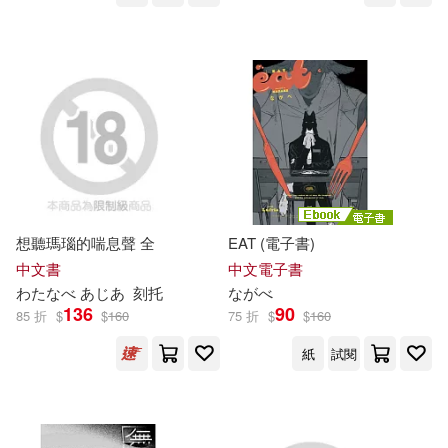
たかいよしかず(1)
日本能率協会マネジメントセンタ
ー(1)
ながつきいつか(1)
朵琳出版整合行銷公司(1)
よしなが ふみ(1)
柴田書店(1)
歐萊禮(1)
わたなべ あじあ(1)
遠足文化(1)
野人(1)
想聽瑪瑙的喘息聲 全
EAT (電子書)
プレステージ出版（写真集）(1)
中文書
中文電子書
わた
な
べ
あじあ
刻托
な
が
べ
136
90
マーキュリー(1)
七斗七(1)
85 折
$
$
160
75 折
$
$
160
紙
試閱
三糸べこ(1)
上下左右(1)
上田ながの(1)
五城タイガ(1)