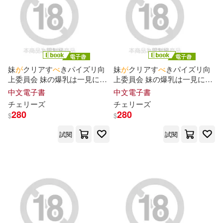
妹
が
クリアす
べ
きパイズリ向
妹
が
クリアす
べ
きパイズリ向
上委員会 妹の爆乳は一見にし
上委員会 妹の爆乳は一見にし
かず!Jカップ109cm ともちん
かず!Jカップ109cm ともちん
中文電子書
中文電子書
こん
な
ん挟めばいいんかい?
こん
な
ん挟めばいいんかい?
チェリーズ
チェリーズ
Episode.03 (電子書)
Episode.02 (電子書)
280
280
$
$
試閱
試閱