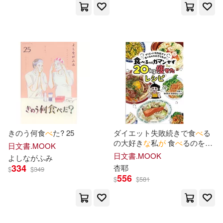
きのう何食
べ
た? 25
ダイエット失敗続きで食
べ
る
の大好き
な
私
が
食
べ
るのをガ
日文書.MOOK
マンせず20kg痩せたレシピ
日文書.MOOK
よし
な
が
ふみ
334
杏耶
$
$
349
556
$
$
581