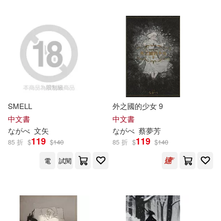
可超商取貨(176)
いなる(5)
水島空彦(5)
Universal(5)
可海外宅配(168)
鵜吉しょう(5)
LEO(4)
オーバーラップ(5)
可港澳店取(164)
ケイ・エム・プロデュース(4)
マッグガーデン(5)
可新加坡店取(161)
SMELL
外之國的少女 9
尾崎えりか(4)
岸本和葉(4)
PCuSER電腦人文化(4)
中文書
中文書
可菲律賓店取(164)
な
が
べ
文矢
な
が
べ
蔡夢芳
流川莉央(4)
美澄玲衣(4)
119
119
85 折
$
$
140
85 折
$
$
140
SECRET MUSIC(4)
瑞昇(4)
電
試閱
KWKM(3)
ながえSTYLE(3)
上市日期
(可複選)
YAMABUKI(3)
内々けやき(3)
相生昌悟(3)
一個月內上市新品(5)
スターツ出版(3)
三采(3)