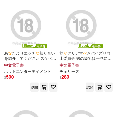
あ
な
たよりエッチ
な
知り合い
妹
が
クリアす
べ
きパイズリ向
を紹介してください!スケベ
な
上委員会 妹の爆乳は一見にし
子の友達はヤリマンのハズ!誰
かず!Jカップ109cm ともちん
中文電子書
中文電子書
が
見ても何度ヤってもエロい
こん
な
ん挟めばいいんかい?
ホットエンターテイメント
チェリーズ
“す
べ
ら
な
い女子”をハメ倒す!
Episode.01 (電子書)
500
280
$
$
Complete版 (電子書)
試閱
試閱