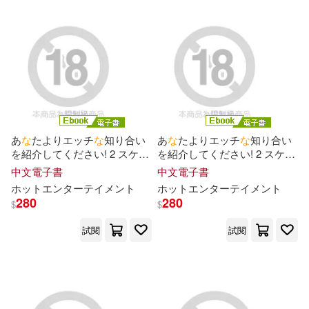
あ
な
たよりエッチ
な
知り合い
あ
な
たよりエッチ
な
知り合い
を紹介してください! 2 スケベ
を紹介してください! 2 スケベ
な
子の友達はヤリマンのハズ!
な
子の友達はヤリマンのハズ!
中文電子書
中文電子書
誰
が
見ても何度ヤってもエロ
誰
が
見ても何度ヤってもエロ
ホットエンターテイメント
ホットエンターテイメント
い“す
べ
ら
な
い女子”をハメ倒
い“す
べ
ら
な
い女子”をハメ倒
280
280
$
$
す! Episode.03 (電子書)
す! Episode.02 (電子書)
試閱
試閱