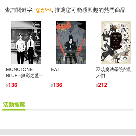
查詢關鍵字:
, 推薦您可能感興趣的熱門商品
ながべ
MONOTONE
EAT
巫茲魔法學院的獸
BLUE─無彩之藍─
人們
136
136
212
$
$
$
活動推薦
重新設定
確認