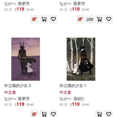
な
が
べ
蔡夢芳
な
が
べ
蔡夢芳
相崎うたう(2)
石本哲郎(2)
119
119
85 折
$
$
140
85 折
$
$
140
ハーパーコリンズ・ジャパン(1)
試閱
菊池真由子(2)
雨水汐(2)
パイインターナショナル(1)
高橋和巳(2)
高橋弘(2)
ブティック社(1)
リブレ(1)
MAX-A(1)
Milkyway(1)
ワニブックス(1)
三悅文化(1)
PRESTIGE PHOTOGENICS(1)
三笠書房(1)
世界文化社(1)
外之國的少女 3
外之國的少女 1
VIP(1)
mono-zo(1)
中文書
中文書
世茂(1)
健行(1)
な
が
べ
蔡夢芳
な
が
べ
張紹仁
119
119
いしばしなおこ(1)
85 折
$
$
140
85 折
$
$
140
平裝本(1)
技術評論社(1)