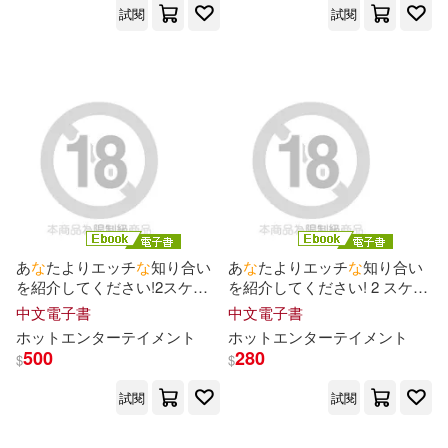
試閱
試閱
あ
な
たよりエッチ
な
知り合い
あ
な
たよりエッチ
な
知り合い
を紹介してください!2スケベ
を紹介してください! 2 スケベ
な
子の友達はヤリマンのハズ!
な
子の友達はヤリマンのハズ!
中文電子書
中文電子書
誰
が
見ても何度ヤってもエロ
誰
が
見ても何度ヤってもエロ
ホットエンターテイメント
ホットエンターテイメント
い“す
べ
ら
な
い女子”をハメ倒
い“す
べ
ら
な
い女子”をハメ倒
500
280
$
$
す! Complete版 (電子書)
す! Episode.04 (電子書)
試閱
試閱