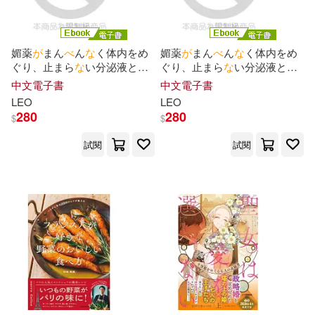
媚薬
が
まん
べ
ん
な
く体内をめ
媚薬
が
まん
べ
ん
な
く体内をめ
ぐり、止まら
な
い分泌液と感
ぐり、止まら
な
い分泌液と感
じまくる肥大クリ
が
爆発寸前
じまくる肥大クリ
が
爆発寸前
中文電子書
中文電子書
っ!!制御不能のシースルーオイ
っ!!制御不能のシースルーオイ
LEO
LEO
ルスキンマッサージ
ルスキンマッサージ
280
280
$
$
Episode.02 (電子書)
Episode.01 (電子書)
試閱
試閱