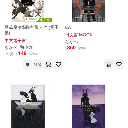
岬かつみ(1)
戯屋べんべ(1)
早坂隆(1)
服部幸(1)
巫茲魔法學院的獸人們 (電子
EAT
書)
日文書.MOOK
中文電子書
な
が
べ
木村万紀子(1)
本間生夫(1)
350
な
が
べ
朔小方
$
$
366
148
85 折
$
$
250
杏耶(1)
松橋良紀(1)
紙
試閱
柏木智帆(1)
桶乃かもく(1)
梶山靜夫(1)
梶裕貴(1)
森あいり(1)
櫻井大典(1)