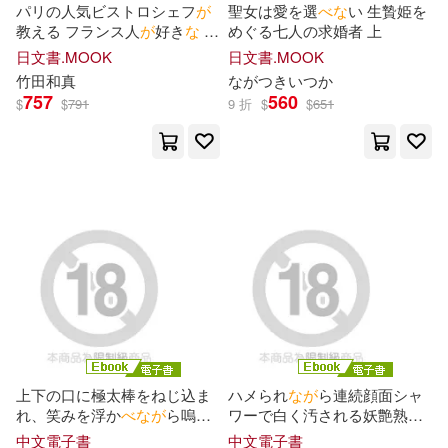
パリの人気ビストロシェフ
が
聖女は愛を選
べ
な
い 生贄姫を
教える フランス人
が
好き
な
野
めぐる七人の求婚者 上
菜のおいしい食
べ
方
日文書.MOOK
日文書.MOOK
竹田和真
な
が
つきいつか
757
560
$
$
791
9 折
$
$
651
上下の口に極太棒をねじ込ま
ハメられ
な
が
ら連続顔面シャ
れ、笑みを浮か
べ
な
が
ら嗚咽
ワーで白く汚される妖艶熟
を漏らす強制スマイル拷問イ
女。粘液にまみれ
な
が
ら恍惚
中文電子書
中文電子書