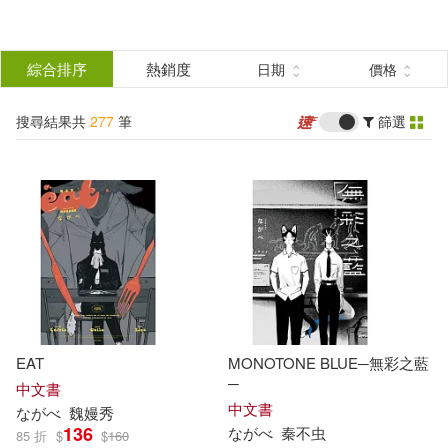
搜
尋
分類
綜合排序
熱銷度
日期
價格
(單選)
結
搜尋結果共
277
筆
篩選
圖書(99)
所有商品(277)
果
影音(10)
雜誌(67)
篩
選
電子書(101)
展開
作者
(可複選)
EAT
MONOTONE BLUE─無彩之藍
篠崎芳(32)
ながべ(27)
─
中文書
中文書
な
が
べ
魏嫚秀
136
な
が
べ
秦不虫
85 折
$
$
160
みわべさくら(24)