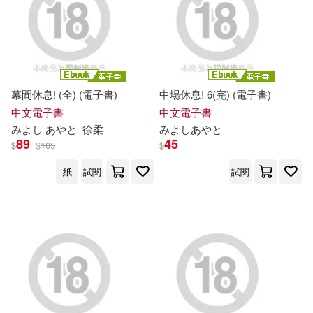
幕間休息! (全) (電子書)
中場休息! 6(完) (電子書)
中文電子書
中文電子書
み
よ
し
あ
や
と
徐柔
み
よ
し
あ
や
と
89
45
$
$
105
$
紙
試閱
試閱