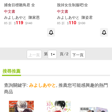
捕食目標雛鳥君 全
脫掉女生制服吧!全
中文書
中文書
み
よ
し
あ
や
と
陳家恩
み
よ
し
あ
や
と
陳姿君
119
110
85 折
$
$
140
85 折
$
$
130
第
頁 ⁄
2
上一頁
下一頁
搜尋推薦
查詢關鍵字:
, 推薦您可能感興趣的熱門
みよしあやと
商品