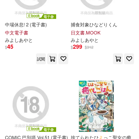
中場休息! 2 (電子書)
捕食対象ひなどりくん
中文電子書
日文書.MOOK
み
よ
し
あ
や
と
み
よ
し
あ
や
と
45
299
$
$
$
312
試閱
COMIC 巴別塔 Vol.51 (電子書)
捨てられたひ
よ
っこ聖女の癒