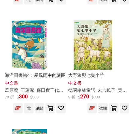
海洋圖書館4：暴風雨中的謎團
大野狼與七隻小羊
中文書
中文書
葦原鴨
王蘊潔
森田實千代（森田
德國格林童話
み
ち
よ
）
末吉暁子
黃姿頤
300
270
79 折
$
$
380
9 折
$
$
300
電
試閱
試閱