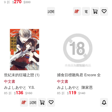
270
9 折
$
$
300
PRESTIGE DIGITAL BOOK SERIE
試閱
電
展開
S(1)
emily(1)
syou(1)
出版社
(可複選)
yumoteliuce(1)
あくま(1)
悅文社(36)
東立(9)
あやみ旬果(1)
SONY MUSIC(3)
いづみやおとは(1)
こしの(1)
世紀末的狂嘯之戀 (1)
捕食目標雛鳥君 Encore 全
小熊出版(3)
展開
中文書
中文書
み
よ
し
あ
や
と
Y.S.
み
よ
し
あ
や
と
陳家恩
ささちん(1)
136
119
85 折
$
$
160
85 折
$
$
140
スクウェア・エニックス(2)
配送方式
(可複選)
しおこんぶ、夏月まりな、ふじざ
試閱
らし、risui、たこねる、小林ちさ
台灣角川(2)
青文(2)