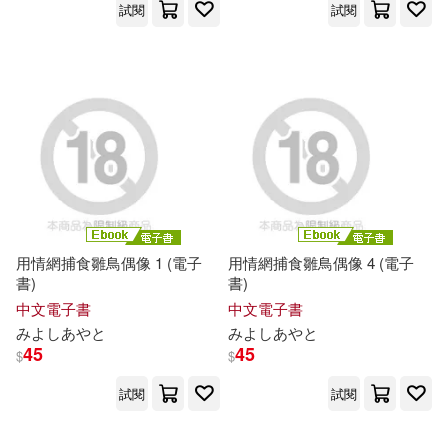
試閱
試閱
用情網捕食雛鳥偶像 1 (電子
用情網捕食雛鳥偶像 4 (電子
書)
書)
中文電子書
中文電子書
み
よ
し
あ
や
と
み
よ
し
あ
や
と
45
45
$
$
試閱
試閱