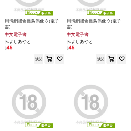
用情網捕食雛鳥偶像 8 (電子
用情網捕食雛鳥偶像 9 (電子
書)
書)
中文電子書
中文電子書
み
よ
し
あ
や
と
み
よ
し
あ
や
と
45
45
$
$
試閱
試閱