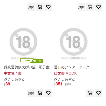
試閱
試閱
我親愛的敗犬(第3話) (電子書)
愛
し
のアンダードッグ
中文電子書
日文書.MOOK
み
よ
し
あ
や
と
み
よ
し
あ
や
と
39
351
$
$
$
367
試閱