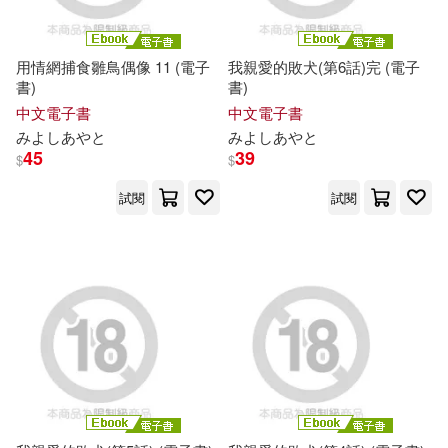
篠岡ほまれ(1)
羽原ヒロ(1)
用情網捕食雛鳥偶像 11 (電子
我親愛的敗犬(第6話)完 (電子
若菜奈央(1)
鉢本(1)
書)
書)
中文電子書
中文電子書
雨野しぐれ(1)
鳥居凜子(1)
み
よ
し
あ
や
と
み
よ
し
あ
や
と
45
39
$
$
鳳かなめ(1)
鹿目將至(1)
試閱
試閱
黒筆ANnA(1)