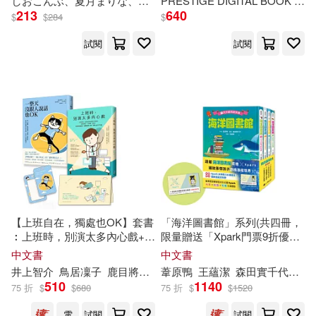
し
おこんぶ、夏月まりな、ふじざら
し
、risui、たこねる、小林
PRESTIGE DIGITAL BOOK SERIES
213
640
$
$
284
$
試閱
試閱
【上班自在，獨處也OK】套書
「海洋圖書館」系列(共四冊，
︰上班時，別演太多內心戲+一
限量贈送「Xpark門票9折優惠
整天沒跟人說話也OK(附贈自
及摺紙套組兌換券」)
中文書
中文書
我打氣收納夾+樂活貓咪票卡
井上智介
鳥居凜子
鹿目將至
楊詠婷
葦原鴨
王蘊潔
森田實千代（森田
套)
510
1140
75 折
$
$
680
75 折
$
$
1520
電
試閱
試閱