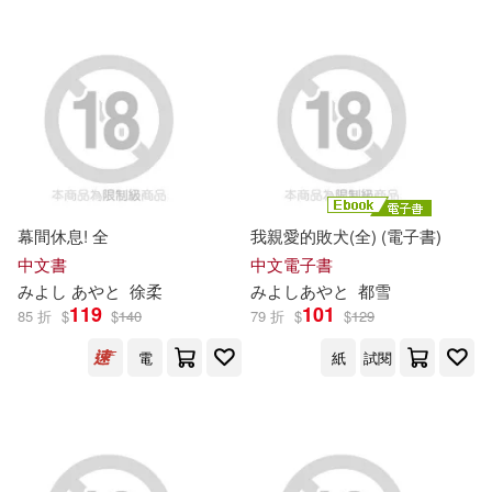
と、煤雲なぎ、むしパン、くっき
可超商取貨(23)
おーれ、ケオヤ、そら豆さん、あ
ずみ京平、羽原ヒロ、あおむし、
PRESTIGE(1)
花札さくらの、ひらやん、茶野み
可海外宅配(13)
な、まれお、いよ、waves、porun
a、香山リム、魚野シノメ、氷室し
SECRET MUSIC(1)
ゅんすけ、きのみき、オ(1)
可港澳店取(9)
ぴょん吉(1)
ぷよちゃ(1)
スターツ出版(1)
可新加坡店取(10)
幕間休息! 全
我親愛的敗犬(全) (電子書)
まぐろテッカ首領(1)
ブライト出版(1)
仲間出版(1)
中文書
中文電子書
可菲律賓店取(10)
み
よ
し
あ
や
と
徐柔
み
よ
し
あ
や
と
都雪
119
101
85 折
$
$
140
79 折
$
$
129
もり苔(1)
ドウモウ(1)
大穎文化(1)
小魯文化(1)
電
紙
試閱
上市日期
(可複選)
ハレガマ(1)
竹書房(1)
一個月內上市新品(1)
プレステージ出版(写真集)(1)