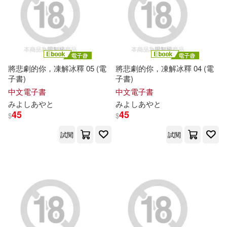
將悲劇的你，凍解冰釋 05 (電
將悲劇的你，凍解冰釋 04 (電
子書)
子書)
中文電子書
中文電子書
み
よ
し
あ
や
と
み
よ
し
あ
や
と
45
45
$
$
試閱
試閱