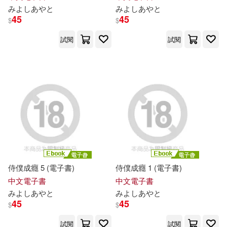
み
よ
し
あ
や
と
み
よ
し
あ
や
と
45
45
$
$
試閱
試閱
侍僕成癮 5 (電子書)
侍僕成癮 1 (電子書)
中文電子書
中文電子書
み
よ
し
あ
や
と
み
よ
し
あ
や
と
45
45
$
$
試閱
試閱