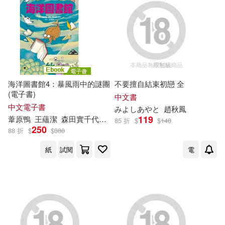
海洋圖書館4：暴風雨中的謎團
不要擅自結束初戀 全
(電子書)
中文書
中文電子書
み
よ
し
あ
や
と
趙秋鳳
119
葦原鴨
王蘊潔
森田實千代（森田
み
ち
よ
）
85 折
$
$
140
250
88 折
$
$
380
紙
試閱
電