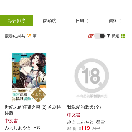
搜
尋
分類
綜合排序
熱銷度
日期
價格
(單選)
結
搜尋結果共
65
筆
篩選
圖書(15)
所有商品(65)
果
影音(4)
雜誌(5)
篩
選
電子書(41)
展開
作者
(可複選)
世紀末的狂嘯之戀 (2) 首刷特
我親愛的敗犬(全)
みよしあやと(48)
裝版
中文書
中文書
み
よ
し
あ
や
と
都雪
119
み
よ
し
あ
や
と
Y.S.
85 折
$
$
140
みよし あやと(3)
葦原鴨(3)