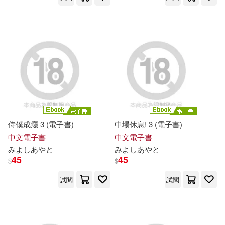
侍僕成癮 3 (電子書)
中場休息! 3 (電子書)
中文電子書
中文電子書
み
よ
し
あ
や
と
み
よ
し
あ
や
と
45
45
$
$
試閱
試閱