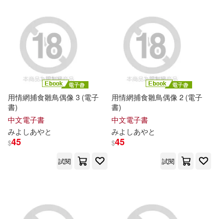
用情網捕食雛鳥偶像 3 (電子
用情網捕食雛鳥偶像 2 (電子
書)
書)
中文電子書
中文電子書
み
よ
し
あ
や
と
み
よ
し
あ
や
と
45
45
$
$
試閱
試閱