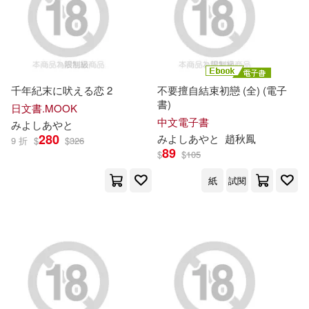
ミナトイトヤ(1)
上原瑞穂(1)
電子書
(可複選)
井上智介(1)
夢乃狸(1)
適合平板閱讀(41)
千年紀末に吠える恋 2
不要擅自結束初戀 (全) (電子
書)
宮西達也(1)
小蔦あおい(1)
日文書.MOOK
中文電子書
み
よ
し
あ
や
と
其他
280
み
よ
し
あ
や
と
趙秋鳳
(可複選)
9 折
$
$
326
岩崎ユウキ(1)
89
$
$
105
紙
試閱
現在可購買商品(53)
德國格林童話(1)
成田コウ(1)
作者/演唱/譯/編/繪(51)
末吉暁子(1)
松岡すず(1)
價格
-
柿野なしこ(1)
爺わら(1)
範圍