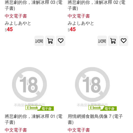
將悲劇的你，凍解冰釋 03 (電
將悲劇的你，凍解冰釋 02 (電
子書)
子書)
中文電子書
中文電子書
み
よ
し
あ
や
と
み
よ
し
あ
や
と
45
45
$
$
試閱
試閱
將悲劇的你，凍解冰釋 01 (電
用情網捕食雛鳥偶像 7 (電子
子書)
書)
中文電子書
中文電子書