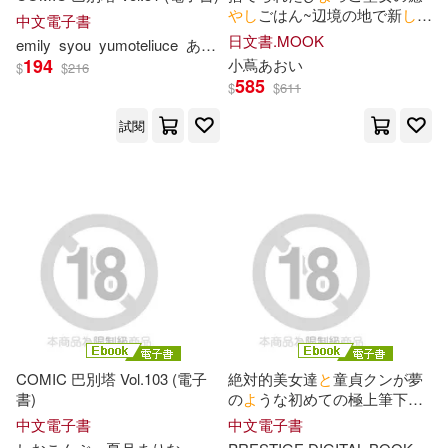
や
し
ごはん~辺境の地で新
し
い
中文電子書
家族
と
幸せライフを楽
し
み
ま
日文書.MOOK
emily
syou
yumoteliuce
あ
くま
いづ
み
や
お
と
は
こ
し
の
ささ
す!~
194
小蔦
あ
おい
$
$
216
585
$
$
611
試閱
COMIC 巴別塔 Vol.103 (電子
絶対的美女達
と
童貞クンが夢
書)
の
よ
うな初めての極上筆下ろ
し
SEX BEST vol.01 (電子書)
中文電子書
中文電子書