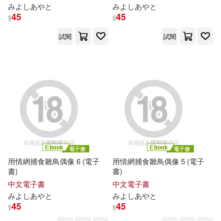
み
よ
し
あ
や
と
み
よ
し
あ
や
と
45
45
$
$
試閱
試閱
用情網捕食雛鳥偶像 6 (電子
用情網捕食雛鳥偶像 5 (電子
書)
書)
中文電子書
中文電子書
み
よ
し
あ
や
と
み
よ
し
あ
や
と
45
45
$
$