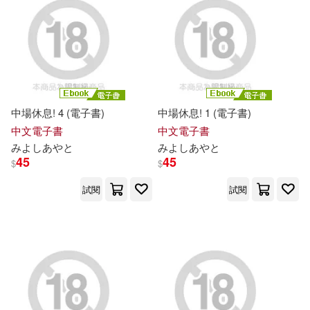
中場休息! 4 (電子書)
中場休息! 1 (電子書)
中文電子書
中文電子書
み
よ
し
あ
や
と
み
よ
し
あ
や
と
45
45
$
$
試閱
試閱