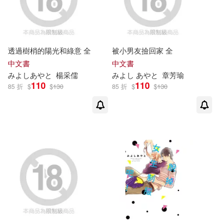
透過樹梢的陽光和綠意 全
被小男友撿回家 全
中文書
中文書
み
よ
し
あ
や
と
楊采儒
み
よ
し
あ
や
と
章芳瑜
110
110
85 折
$
$
130
85 折
$
$
130