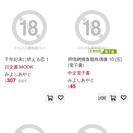
千年紀末に吠える恋 1
用情網捕食雛鳥偶像 10 (完)
(電子書)
日文書.MOOK
中文電子書
み
よ
し
あ
や
と
307
み
よ
し
あ
や
と
$
$
321
45
$
試閱