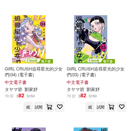
電子書
(可複選)
適合平板閱讀(4)
其他
(可複選)
GIRL CRUSH追尋星光的少女
GIRL CRUSH追尋星光的少女
們(04) (電子書)
們(03) (電子書)
現在可購買商品(11)
中文電子書
中文電子書
タ
ヤ
マ
碧
劉家妤
タ
ヤ
マ
碧
劉家妤
82
82
79 折
$
$
150
79 折
$
$
150
作者/演唱/譯/編/繪(11)
紙
試閱
紙
試閱
價格
-
範圍