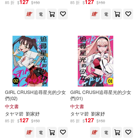
127
127
85 折
$
$
150
85 折
$
$
150
出版社
(可複選)
電
電
尖端(8)
新潮社(3)
配送方式
(可複選)
可超商取貨(7)
可海外宅配(7)
可港澳店取(7)
GIRL CRUSH追尋星光的少女
GIRL CRUSH追尋星光的少女
們(02)
們(01)
中文書
中文書
可新加坡店取(7)
タ
ヤ
マ
碧
劉家妤
タ
ヤ
マ
碧
劉家妤
127
127
85 折
$
$
150
85 折
$
$
150
可菲律賓店取(7)
電
電