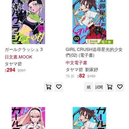
ガールクラッシュ 3
GIRL CRUSH追尋星光的少女
們(02) (電子書)
日文書.MOOK
中文電子書
タ
ヤ
マ
碧
294
タ
ヤ
マ
碧
劉家妤
$
$
307
82
79 折
$
$
150
紙
試閱