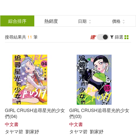
搜
尋
分類
綜合排序
熱銷度
日期
價格
(單選)
結
搜尋結果共
11
筆
篩選
圖書(4)
所有商品(11)
果
雜誌(3)
電子書(4)
篩
選
展開
作者
(可複選)
GIRL CRUSH追尋星光的少女
GIRL CRUSH追尋星光的少女
タヤマ碧(11)
們(04)
們(03)
中文書
中文書
タ
ヤ
マ
碧
劉家妤
タ
ヤ
マ
碧
劉家妤