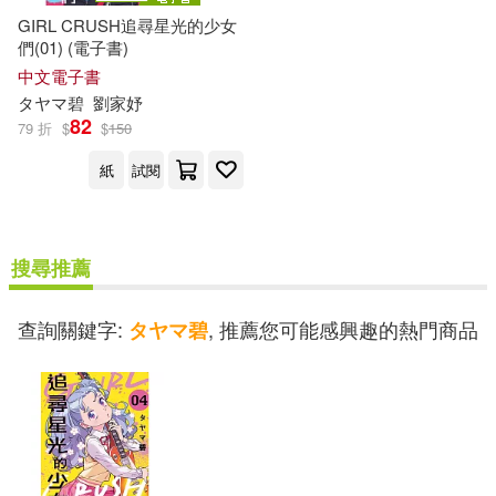
GIRL CRUSH追尋星光的少女
們(01) (電子書)
中文電子書
タ
ヤ
マ
碧
劉家妤
82
79 折
$
$
150
紙
試閱
搜尋推薦
查詢關鍵字:
, 推薦您可能感興趣的熱門商品
タヤマ碧