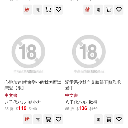
黒澤奨平(6)
AIKA(5)
電
電
ぶんか社(4)
MAX-A(5)
Megamorrina(5)
カミオジャパン(4)
一迅社(4)
TMA(5)
hgg(5)
亥辰舍(4)
平安文化(4)
いとうのいぢ(5)
はまぐり(5)
感電出版(4)
新潮社(4)
まるせい(5)
心跳加速!就會變小的我怎麼談
溺愛系少爺向臭臉部下熱烈求
楓葉社文化(4)
瑞昇(4)
戀愛【限】
愛中
アリスJAPAN電子書籍写真集(5)
中文書
中文書
雅書堂(4)
ANICRAFT(3)
八千代
ハ
ル
朔小方
八千代
ハ
ル
揪揪
119
136
85 折
$
$
140
85 折
$
$
160
サクマ伺貴(5)
CielazurLivres(3)
Gakken(3)
電
電