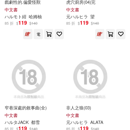
戲劇性的.偏愛怪獸
虎穴廚房(04)完
グラフィック社(5)
中文書
中文書
大原あむ(6)
奏多ハルカ(6)
ハ
ル
モト紺
哈姆柚
元
ハ
ル
ヒラ
望
ツインクル(5)
119
119
85 折
$
$
140
85 折
$
$
140
後藤 晶(6)
手島史詞(6)
電
ハイ・シーズン(5)
折音詩千生(6)
斎藤八呑(6)
フロンティアワークス(5)
梅垣ルナ(6)
池田明季哉(6)
ブティック社(5)
五南(5)
篠原ウミハル(6)
紺野ハル(6)
小學館(5)
徳間書店(5)
花染なぎさ(6)
草加ハルヒ(6)
窄巷深處的敘事曲(全)
非人之狼(03)
新書館(5)
紳士出版(5)
中文書
中文書
野々宮あめ(6)
陸奥こはる(6)
ハ
ル
タJACK
都雪
元
ハ
ル
ヒラ
ALATA
GOT(4)
MOODYZ(4)
119
119
85 折
$
$
140
85 折
$
$
140