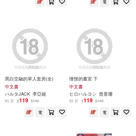
電
河出書房新社(8)
SS-Paradiseガールズ(8)
Irodori Comics-鳳梨(7)
h.m.p(8)
にもし(8)
フェアリー(7)
グラフィティジャパン(8)
ホビージャパン(7)
タカハル(8)
チェリーズ(8)
ヤマハミュージック(7)
黑白交融的單人套房(全)
憧憬的畫室 下
中文書
中文書
ハルノ晴(8)
冬夏アキハル(8)
ハ
ル
タJACK
李亞妮
ヒロ
ハ
ル
ヨシ
曾薏珊
三榮書房(7)
Aniplex(6)
119
119
85 折
$
$
140
85 折
$
$
140
樋口司(8)
流川莉央(8)
電
電
CCCメディアハウス(6)
美雨音ハル(8)
KATTS(6)