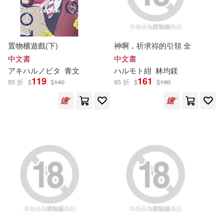
平鳥コウ(7)
木野ハルコ(7)
台灣角川直條式漫畫(6)
板垣ハコ(7)
綾瀬こころ(7)
置物櫃遊戲(下)
神啊，祈求祢的引領 全
大風文創(6)
未來數位(6)
中文書
中文書
Ｈｅｎｒｉ(7)
えむあ(6)
アキ
ハ
ル
ノビタ
青文
ハ
ル
モト紺
林均鎂
竹書房(6)
DigitalPeach(5)
119
161
85 折
$
$
140
85 折
$
$
190
グラフィス(6)
ハレガマ(6)
DragonFlyBooks(5)
ユキハル(6)
ユズリハ(6)
Idea Pocket(5)
ラインコミュニケーションズ(6)
SECRET MUSIC(5)
八千代ハル(6)
北川千春(6)
TBSグロウディア(5)
吉井ハルアキ(6)
夢乃狸(6)