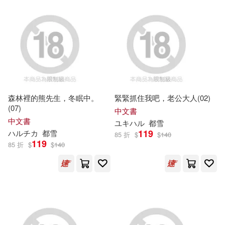
可超商取貨(2204)
HA(35)
MAXING(35)
Neo Media(84)
可海外宅配(1915)
プレステージ出版（写真集）(35)
ヤマハミュージックエンタテイメ
ントホールディングス(81)
可港澳店取(1903)
PRESTIGE PHOTOGENICS(34)
長鴻出版社(58)
森林裡的熊先生，冬眠中。
緊緊抓住我吧，老公大人(02)
可新加坡店取(1894)
(07)
篠崎芳(32)
LEO(31)
中文書
KADOKAWA(50)
中文書
ユキ
ハ
ル
都雪
可菲律賓店取(1909)
119
ハ
ル
チカ
都雪
85 折
$
$
140
DEEP’S(24)
ハル(24)
119
85 折
$
$
140
YAMABUKI(50)
慕客館(41)
ハルモト紺(24)
仔縞楽々(23)
上市日期
(可複選)
PAD(38)
ムービック(37)
ハム男(22)
A&T(19)
一個月內上市新品(65)
集英社(35)
台灣東販(32)