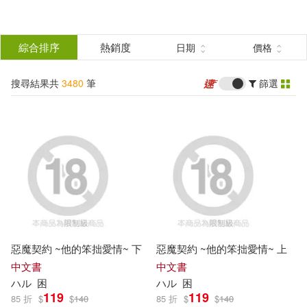
搜
尋
分類
綜合排序
熱銷度
日期
價格
(單選)
結
搜尋結果共
3480
筆
篩選
圖書(520)
所有商品(3480)
果
影音(78)
雜誌(1606)
篩
選
服飾(1)
餐廚生活(2)
展開
作者
(可複選)
電子書(1273)
惡魔契約 ~他的笨拙愛情~ 下
惡魔契約 ~他的笨拙愛情~ 上
ビッグモーカル(112)
中文書
中文書
ハ
ル
困
ハ
ル
困
119
119
85 折
$
$
140
85 折
$
$
140
石踏一榮(62)