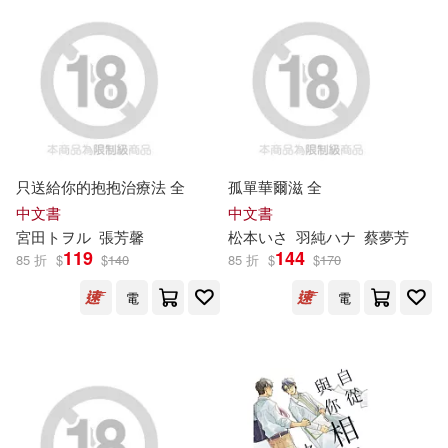
コスミック出版(1)
相川有(3)
碓井せりな(3)
シュークリーム(1)
神納花(3)
空詠大智(3)
ジャパンプリント(1)
空路惠(3)
粒楽あむ(3)
ジー・ビー(1)
只送給你的抱抱治療法 全
孤單華爾滋 全
素人onlyﾌﾟﾗﾑ(3)
紺菓(3)
中文書
中文書
宮田トヲ
ル
張芳馨
松本いさ
羽純
ハ
ナ
蔡夢芳
ダイアプレス(1)
119
144
85 折
$
$
140
85 折
$
$
170
美園マリカ(3)
美波こづえ(3)
電
電
ノヴァコミックス(1)
胡桃さくら(3)
ハピネット(1)
ハート出版(1)
花札さくらの(3)
バップ(1)
花鶏ハルノ(3)
藤子みお(3)