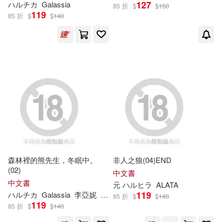
127
ハ
ル
チカ
Galassia
トップマーシャル(10)
85 折
$
$
150
119
易博士出版社(10)
85 折
$
$
140
フジキハルカ(10)
アルファポリス(9)
三嶋くろね(10)
三鏡一敏(10)
スクウェア・エニックス(9)
浅乃ハルミ(10)
羽純ハナ(10)
マイクロマガジン社(9)
ももやま(9)
ハル.(9)
彗星社(9)
乙アリス(9)
尾崎晶(9)
森林裡的熊先生，冬眠中。
非人之狼(04)END
アース・スター エンターテイメン
(02)
ト(8)
中文書
中文書
元
ハ
ル
ヒラ
ALATA
森田りょう(9)
築地俊彥(9)
119
ハ
ル
チカ
Galassia
李亞妮
都雪
85 折
$
$
140
スターツ出版(8)
119
85 折
$
$
140
藻(9)
COMTA(8)