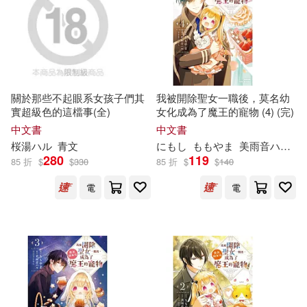
いちむらまさき(3)
ワニブックス(2)
きゃっち(3)
きょくちょ(3)
ワニマガジン社(2)
世茂(2)
ぎうにう(3)
げげら俊和(3)
關於那些不起眼系女孩子們其
我被開除聖女一職後，莫名幼
實超級色的這檔事(全)
女化成為了魔王的寵物 (4) (完)
北星(2)
商業周刊(2)
そら豆さん(3)
中文書
中文書
桜湯
ハ
ル
青文
にもし
ももやま
美雨音
ハ
ル
陳
大是文化(2)
奇光出版(2)
280
119
85 折
$
$
330
85 折
$
$
140
たぢまよしかづ(3)
ねいび(3)
電
電
好有感覺音樂(2)
アテナ映像 E-BOOK SERIES(3)
学研プラス(2)
孫春璃(2)
アマタニハルカ(3)
岩崎書店(2)
德間書店(2)
アルデヒド(3)