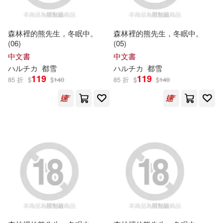
現在可購買商品(2245)
ZERO ONE STYLE.inc(20)
ハルオ(15)
元ハルヒラ(15)
作者/演唱/譯/編/繪(466)
森林裡的熊先生，冬眠中。
森林裡的熊先生，冬眠中。
ハーパーコリンズ・ジャパン(19)
(06)
(05)
中文書
中文書
鉄田猿児(15)
川田暁生(14)
出版社(603)
双葉社(19)
買動漫(19)
ハ
ル
チカ
都雪
ハ
ル
チカ
都雪
119
119
85 折
$
$
140
85 折
$
$
140
桜湯ハル(14)
ハルチカ(13)
價格
-
Milkyway(16)
G-WALK(15)
範圍
山田J太(13)
和ヶ原聡司(12)
SONY MUSIC(15)
園田ゆり(12)
桜川ハル(12)
白泉社(15)
池知奈々(12)
zunta(11)
S1 NO.1 STYLE(14)
はらわたさいぞう(11)
小学館(14)
ハセ・プロ(13)