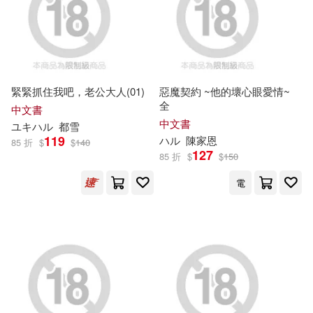
Hyper(19)
本週上市新品(13)
アルマビアンカ(31)
アキハルノビタ(19)
マガジンハウス(31)
電子書
(可複選)
緊緊抓住我吧，老公大人(01)
惡魔契約 ~他的壞心眼愛情~
ハルサワ(18)
柑橘ゆすら(18)
全
ヤマハミュージックメディア(25)
中文書
適合手機平板閱讀(98)
中文書
ユキ
ハ
ル
都雪
銀曜ハル(17)
119
ハ
ル
陳家恩
85 折
$
$
140
ライセンスエージェント(25)
127
85 折
$
$
150
適合平板閱讀(1175)
みしまひろじ(16)
電
講談社(24)
免費電子書(3)
みやま零(16)
シンクイノベーション(23)
カガノミハチ(16)
柊咲(16)
其他
(可複選)
ハースト婦人畫報社(23)
谷川流(16)
ナイロン(15)