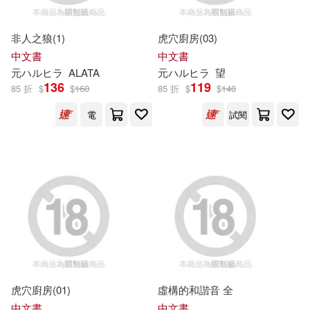
おかゆまさき(4)
みょん(4)
幻冬舎コミックス(3)
德間(3)
非人之狼(1)
虎穴廚房(03)
シネマジック現場スチール写真集
中文書
中文書
(4)
元
ハ
ル
ヒラ
ALATA
元
ハ
ル
ヒラ
望
星雲社(3)
136
119
85 折
$
$
160
85 折
$
$
140
スメラギ(4)
トルトネン(4)
電
試閱
暮想出版股份有限公司(3)
ハナマルオ(4)
皇冠(3)
秋田書店(3)
ハム男・藻 (4)
芳文社(3)
ハルタJACK(4)
CEメディアハウス(2)
ブルーガイド編集部(4)
FRAUS(2)
Ingram(2)
虎穴廚房(01)
虛構的和諧音 全
中文書
中文書