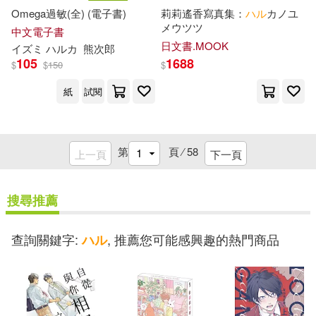
ブレイブ文庫(1)
Omega過敏(全) (電子書)
莉莉遙香寫真集：
ハ
ル
カノユ
黄金の黒山羊(3)
ﾊﾞﾙﾀﾝ(3)
メウツツ
中文電子書
日文書.MOOK
イズミ
ハ
ル
カ
熊次郎
ベースボール.マガジン社(1)
105
1688
$
$
150
$
029(2)
AI Beautiful Girl(2)
紙
試閱
ポプラ社(1)
マズル(1)
AKIKO(2)
マール社(1)
第
頁 ⁄
58
上一頁
下一頁
Absolute AI Beauty(2)
ミネルヴァ書房(1)
搜尋推薦
Ayuayu（あゆあゆ）(2)
メイツ出版(1)
查詢關鍵字:
, 推薦您可能感興趣的熱門商品
ハル
Boutique-Sha(2)
モデルアート社(1)
Brough彌生(2)
CAPCOM(2)
ヤマハミュージックエンタテイン