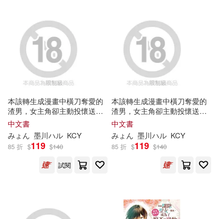
鉢本(4)
霧島さくら(4)
ハセ･プロ(2)
C-Paradise nude(3)
ハピネット・メディアマーケティ
ング = PARENT CODE(MUSIC)=, j
p_music, BANMP(2)
Chinozo(3)
DolceVita(3)
ブレインハウス(2)
GOLD出版(3)
I-IV(3)
本該轉生成漫畫中橫刀奪愛的
本該轉生成漫畫中橫刀奪愛的
渣男，女主角卻主動投懷送抱
渣男，女主角卻主動投懷送抱
(1)
(2)
ポニーキャニオン(2)
中文書
中文書
KWKM(3)
みょん
墨川
ハ
ル
KCY
みょん
墨川
ハ
ル
KCY
119
119
85 折
$
$
140
85 折
$
$
140
マッグガーデン(2)
Kids Trivia俱樂部(3)
試閱
メディアソフト(2)
chikuwabu(3)
あおむし(3)
ランティス(2)