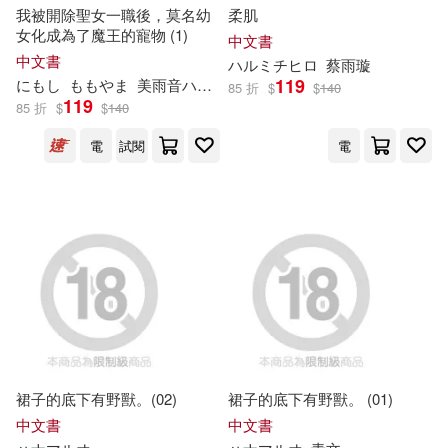
B-Gram/B ZONE(1)
EMI(1)
我被開除聖女一職後，莫名幼
柔肌
ハルミチヒロ(3)
女化成為了魔王的寵物 (1)
中文書
中文書
FuRyu(1)
ハ
ル
ミチヒロ
蔡雨璇
ハロルド作石(3)
119
にもし
ももやま
美雨音
ハ
ル
陳思朵
85 折
$
$
140
119
85 折
$
$
140
Middle-H-Publishing(1)
ヨネモンタケアキ(3)
三並(3)
電
試閱
電
NHK出版(1)
PHP研究所(1)
三月みどり(3)
井上荒野(3)
Rambling RECORDS(1)
伊藤ハチ(3)
元 ハルヒラ(3)
S-DIGITAL(1)
内々けやき(3)
加藤スス(3)
SBクリエイティブ(1)
古澤良太(3)
墨川ハル(3)
裙子的底下有野獸。(02)
裙子的底下有野獸。 (01)
中文書
中文書
SEGA(1)
TOブックス(1)