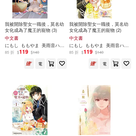
快樂文化(2)
日東書院本社(2)
イズミハルカ(3)
我被開除聖女一職後，莫名幼
我被開除聖女一職後，莫名幼
晨星(2)
朝日新聞出版(2)
女化成為了魔王的寵物 (3)
女化成為了魔王的寵物 (2)
カン・アンドリュー・ハシモト(3)
中文書
中文書
本中(2)
東宝(2)
にもし
ももやま
美雨音
ハ
ル
陳思朵
にもし
ももやま
美雨音
ハ
ル
陳
クルー(3)
119
119
85 折
$
$
140
85 折
$
$
140
東雨文化(2)
臺灣商務(2)
電
電
シェリーアダルトストーリー写真
集(3)
語研學院(2)
遠流(2)
ツキシタカグヤ(3)
馬可孛羅(2)
ナンパーズ(3)
Altonic Records(1)
ハトリアヤコ(3)