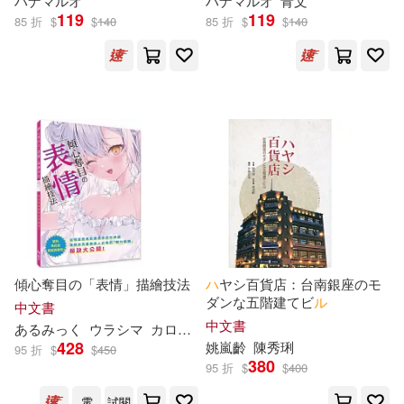
大塚真一郎(3)
天川そら(3)
ハ
ナマ
ル
オ
ハ
ナマ
ル
オ
青文
119
119
85 折
$
$
140
85 折
$
$
140
TOブックスコロナ・コミックス(1)
孫春璃(3)
宇流木さらら(3)
Universal Music(1)
ilogos(1)
安里アサト(3)
宮崎リン(3)
system service(1)
小早川怜子(3)
岩崎ユウキ(3)
‎アース・スターエンターテイメン
ト(1)
市川りく(3)
広仲みなみ(3)
あさ出版(1)
アズメーカー(1)
彩奈リナ(3)
愛瀬ゆうり(3)
傾心奪目の「表情」描繪技法
ハ
ヤシ百貨店：台南銀座のモ
ダンな五階建てビ
ル
中文書
アールビバン(1)
中文書
あるみっく
ウラシマ
カロ村
きるしー
コタチユウ
ひるね坊
日向ひかげ(3)
星友啓(3)
428
姚嵐齡
陳秀琍
95 折
$
$
450
380
イカロス出版(1)
95 折
$
$
400
春谷美雨(3)
月乃ルナ(3)
電
試閱