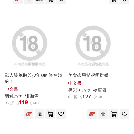
イースト・プレス(1)
朝日りん(3)
杉山泰(3)
エイベックス・ピクチャーズ株式
会社(Music)(1)
東磨樹(3)
柊ゆうき(3)
エクスナレッジ(1)
柏木こなつ(3)
橘柚葉(3)
エンターブレイン(1)
橫尾太郎(3)
流川夕(3)
獸人雙胞胎與少年Ω的條件婚
美食家黑貓很愛撒嬌
カンゼン(1)
約 1
中文書
清露(3)
清露・ぎうにう(3)
中文書
黒岩チ
ハ
ヤ
夜原優
127
羽純
ハ
ナ
洪湘雲
85 折
$
$
150
ガイドワークス(1)
119
85 折
$
$
140
火野あかり(3)
犬怪寅日子(3)
電
電
ガジンハウス(1)
百瀬あすか(3)
百瀬しのぶ(3)