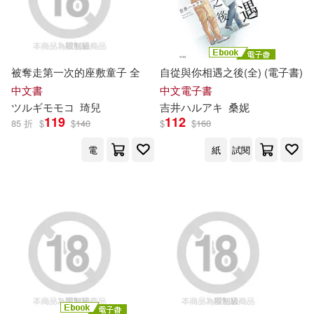
パイ・インターナショナル(1)
藤子・F・ 不二雄(3)
蘭華(3)
ビー・エヌ・エヌ(1)
被奪走第一次的座敷童子 全
自從與你相遇之後(全) (電子書)
赤城憂紀(3)
辻さくら(3)
中文書
中文電子書
ツ
ル
ギモモコ
琦兒
吉井
ハ
ル
アキ
桑妮
ビー・エヌ・エヌ新社(1)
119
112
85 折
$
$
140
$
$
160
邑上主水(3)
野咲美桜(3)
電
紙
試閱
フライングドッグ(1)
金斬児狐(3)
鍵穴(3)
フランス書院(1)
長月達平(3)
長野文三郎(3)
フレーベル館(1)
香椎佳穂(3)
高梨有紗(3)
ブライト出版(1)
魚山ケイジ(3)
鮎川ハル(3)