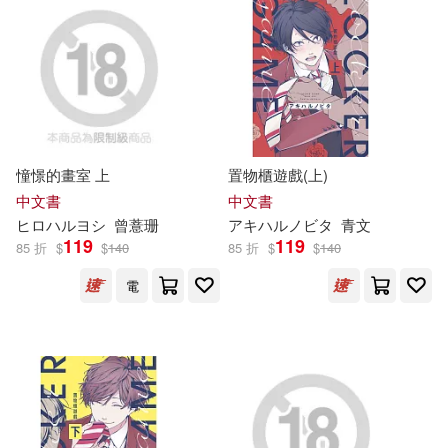
SS-Paradise(7)
アシェット・コレクションズ・ジ
ャパン(6)
ヒロハルヨシ(7)
エンスカイ(6)
フレッシュ・ゴードン(7)
オーバーラップ(6)
憧憬的畫室 上
置物櫃遊戲(上)
中文書
中文書
プレステージ出版(7)
カルチュア・エンタテインメント
ヒロ
ハ
ル
ヨシ
曾薏珊
アキ
ハ
ル
ノビタ
青文
119
119
(6)
85 折
$
$
140
85 折
$
$
140
マーキュリー(7)
ソニー・ミュージックレーベルズ
電
(6)
主婦與生活社(7)
ペンギンパレード(6)
佐久間ハルコ(7)
八百(7)
ヤマハミュージックエンタテイメ
ントホールディン(6)