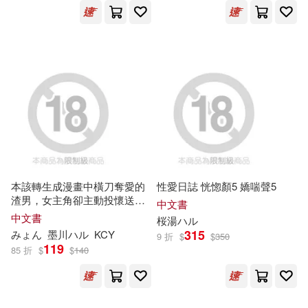
インテルフィン(2)
枢木あおい(4)
柿野なしこ(4)
キルタイムコミュニケーション(2)
森利道(4)
極楽(4)
ケイ・エム・ピー(2)
櫻井マキ(4)
武內昌美(4)
サンクチュアリ出版(2)
河合朗(4)
潤(4)
シンコーミュージック(2)
本該轉生成漫畫中橫刀奪愛的
性愛日誌 恍惚顏5 嬌喘聲5
空路恵(4)
美ノ嶋めぐり(4)
渣男，女主角卻主動投懷送抱
中文書
ソル・インターナショナル(2)
(3)
中文書
桜湯
ハ
ル
315
みょん
墨川
ハ
ル
KCY
9 折
$
$
350
藤原友佳(4)
藤本ハルキ(4)
119
85 折
$
$
140
タピオカ(2)
赤尾でこ(4)
逢沢みゆ(4)
ティーズファクトリー(2)