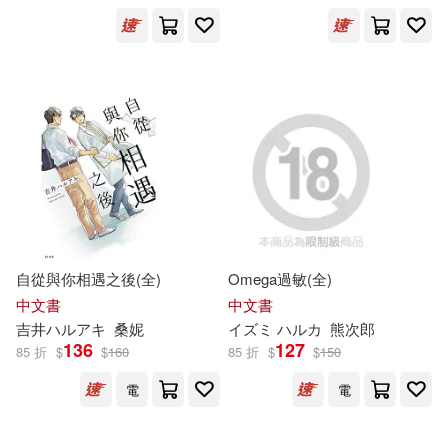
プレステージ出版(写真集)(61)
展開
PRESTIGE DIGITAL BOOK SERIE
S(49)
出版社
(可複選)
バルタン(48)
北条司(45)
ベルハウス(602)
ケイ・エム・プロデュース(38)
TMEplus(257)
MTEX(220)
自從與你相遇之後(全)
Omega過敏(全)
ION(37)
中文書
中文書
台灣角川(198)
東立(166)
展開
吉井
ハ
ル
アキ
桑妮
イズミ
ハ
ル
カ
熊次郎
136
127
85 折
$
$
160
85 折
$
$
150
アリスJAPAN公式E-book(36)
悅文社(125)
青文(124)
電
電
配送方式
(可複選)
ホットエンターテイメント(36)
PRESTIGE(102)
尖端(90)