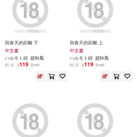
パイインターナショナル(3)
森数機(5)
求嵐(5)
ヒーローズ(3)
池田ショコラ(5)
淀川ゆお(5)
ホビーストック(3)
與春天的距離 下
與春天的距離 上
中文書
中文書
神尾丈治(5)
萌木雄太(5)
メディコス・エンタテインメント
ハ
ル
モト紺
趙秋鳳
ハ
ル
モト紺
趙秋鳳
(3)
119
119
85 折
$
$
140
85 折
$
$
140
谷桃子(5)
鵜吉しょう(5)
モバイルメディアリサーチ(3)
C-Paradiseガールズ(4)
ヤマハミュージックエンタテイン
メントホールディングス(3)
C:TAKERU(4)
リブレ(3)
主婦と生活社(3)
Kingdoll出版(4)
大洋図書(3)