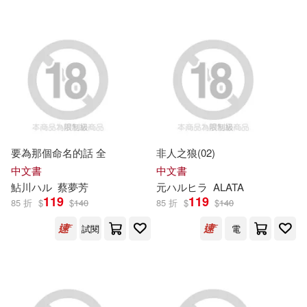
デジタルピーチ(5)
PROOF(3)
TAITO(3)
和泉リオン(5)
夕仁(5)
TOブックス コロナ・コミックス
(3)
天然美月(5)
太田千晶(5)
Virgin(3)
くもん出版(3)
宮田トヲル(5)
尾崎えりか(5)
コアミックス(3)
要為那個命名的話 全
非人之狼(02)
中文書
中文書
川菜美鈴(5)
押切 蓮介(5)
サーガフォレスト(3)
鮎川
ハ
ル
蔡夢芳
元
ハ
ル
ヒラ
ALATA
119
119
85 折
$
$
140
85 折
$
$
140
押切蓮介(5)
朝峰テル(5)
ジーオーティー(3)
試閱
電
朝日新聞出版(5)
バンダイ(3)
木嶋のりこ(5)
桜井千春(5)