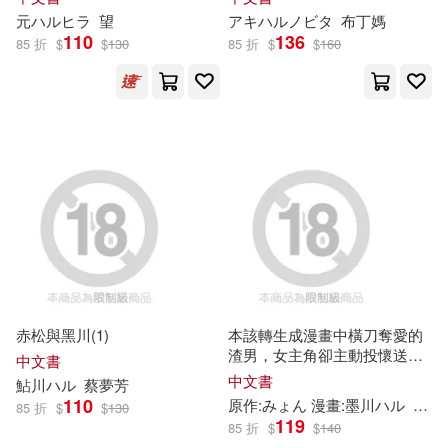
プレテージ出版（写真集）(4)
元
ハ
ル
ヒラ
望
アキ
ハ
ル
ノビタ
布丁媽
Jパブリッシング(2)
110
136
85 折
$
$
130
85 折
$
$
160
ヨコオタロウ(4)
中澤知寬(4)
Line Communications(2)
人妻さん(4)
創－taro(4)
Madonna(2)
原作：柊咲／漫畫：川田暁生／角
色原案：ナイロン(4)
NBCユニバーサル・エンターテイ
メントジャパン(2)
古舘春一(4)
夜州(4)
SMM itaku (music)(2)
大見武士(4)
小島隆雄(4)
Up Fields(2)
赤松與黑川(1)
本該轉生成漫畫中橫刀奪愛的
渣男，女主角卻主動投懷送抱
中文書
弓乃りむ(4)
早見依桜(4)
(4)
中文書
鮎川
ハ
ル
蔡夢芳
ふゅーじょんぷろだくと(2)
110
原作:みょん 漫畫:墨川
ハ
ル
KCY
85 折
$
$
130
119
85 折
$
$
140
東條土筆(4)
松本いさ(4)