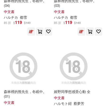
森林裡的熊先生，冬眠中。
森林裡的熊先生，冬眠中。
(04)
(03)
カワズハル(11)
中文書
中文書
ハセ・プロ/バンダイ(13)
ハ
ル
チカ
都雪
ハ
ル
チカ
都雪
119
119
シネマジック(11)
85 折
$
$
140
85 折
$
$
140
Universal(12)
快樂女孩編輯部(11)
29(10)
ハピネット・メディアマーケティ
ング(12)
PRESTIGEPHOTOGENICS(10)
三采(11)
寶島社(11)
あさのハジメ(10)
楓書坊(11)
たじまこと(10)
ぷよ(10)
Welcome Music(10)
森林裡的熊先生，冬眠中。
姬野同學想感受心動 全
コハル(10)
シャッフル(10)
(01)
アース・スターエンターテイメン
中文書
ト(10)
中文書
ハ
ル
モト紺
蔡夢芳