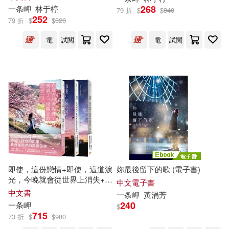
268
一条
岬
林于楟
79 折
$
$
340
可超商取貨(11)
プレステージ出版（写真集）(1)
252
79 折
$
$
320
電
試閱
電
試閱
可海外宅配(11)
八掛うみ(1)
大島優香(1)
可港澳店取(11)
有村のぞみ(1)
有賀みなほ(1)
可新加坡店取(11)
松岡すず(1)
松本いちか(1)
可菲律賓店取(11)
松本菜奈実(1)
水川スミレ(1)
即使，這份戀情+即使，這道淚
妳最後留下的歌 (電子書)
永瀬みなも(1)
永瀬ゆい(1)
光，今晚就會從世界上消失+在
電子書
(可複選)
中文電子書
謊言的世界裡，我談了
一
場難
中文書
一条
岬
黃涓芳
忘的戀愛(3冊合售)
河合あすな(1)
涼森れむ(1)
240
一条
岬
$
適合手機平板閱讀(5)
715
73 折
$
$
980