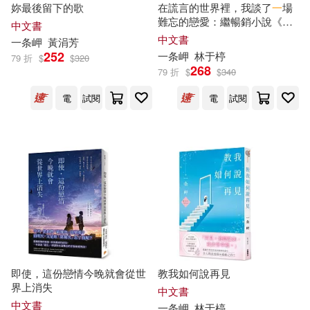
妳最後留下的歌
在謊言的世界裡，我談了
一
場
難忘的戀愛：繼暢銷小說《即
中文書
使，這份戀情今晚就會從世界
さつき芽衣(4)
三田サクラ(4)
展開
中文書
一条
岬
黃涓芳
上消失》之後，
一
本用「謊
252
一条
岬
林于楟
79 折
$
$
320
言」凝固了時光的心碎純愛小
268
79 折
$
$
340
說!
佐藤ののか(4)
冬愛ことね(4)
出版社
(可複選)
電
試閱
電
試閱
天野碧(4)
姫川ゆうな(4)
平裝本(8)
KADOKAWA(4)
柊ゆうき(4)
桃瀬くるみ(4)
MTEX(4)
台灣角川(4)
森日向子(4)
由良かな(4)
PRESTIGE(1)
PRESTIGE PHOTOGENICS(1)
即使，這份戀情今晚就會從世
教我如何說再見
配送方式
(可複選)
界上消失
もなみ鈴(1)
中文書
中文書
一条
岬
林于楟