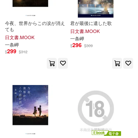
今夜、世界からこの涙が消え
君が最後に遺した歌
ても
日文書.MOOK
日文書.MOOK
一条
岬
296
一条
岬
$
$
309
299
$
$
312