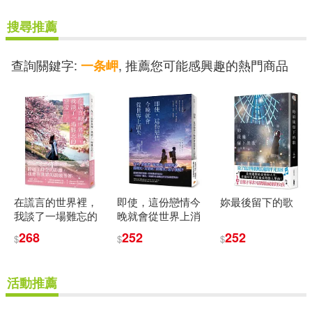
搜尋推薦
查詢關鍵字:
, 推薦您可能感興趣的熱門商品
一条岬
在謊言的世界裡，
即使，這份戀情今
妳最後留下的歌
我談了一場難忘的
晚就會從世界上消
戀愛：繼暢銷小說
失
268
252
252
$
$
$
《即使，這份戀情
今晚就會從世界上
消失》之後，一本
活動推薦
用「謊言」凝固了
時光的心碎純愛小