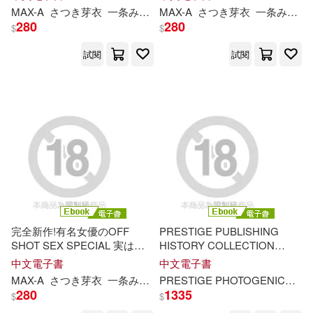
した。 Scene.3 (電子書)
した。 Scene.2 (電子書)
MAX-A
さつき芽衣
一条
みお
三田サクラ
MAX-A
さつき芽衣
佐藤ののか
一条
冬愛こと
みお
280
280
$
$
試閱
試閱
完全新作!有名女優のOFF
PRESTIGE PUBLISHING
SHOT SEX SPECIAL 実はこ
HISTORY COLLECTION
んなプライベートSEXしてま
Vol.03 (電子書)
中文電子書
中文電子書
した。 Scene.
1
(電子書)
MAX-A
さつき芽衣
一条
みお
三田サクラ
佐藤ののか
冬愛こと
PRESTIGE PHOTOGENICS
プ
280
1335
$
$