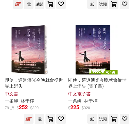
渚このみ(1)
渚みつき(1)
電
試閱
紙
試閱
適合平板閱讀(5)
瀬名ひかり(1)
美ノ嶋めぐ(1)
其他
(可複選)
逢見リカ(1)
野々浦暖(1)
現在可購買商品(20)
鈴木真夕(1)
鈴村あいり(1)
作者/演唱/譯/編/繪(16)
即使，這道淚光今晚就會從世
即使，這道淚光今晚就會從世
界上消失
界上消失 (電子書)
價格
-
中文書
中文電子書
範圍
一条
岬
林于楟
一条
岬
林于楟
252
225
79 折
$
$
320
$
$
320
電
紙
試閱