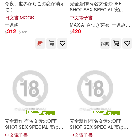
今夜、世界からこの恋が消え
完全新作!有名女優のOFF
ても
SHOT SEX SPECIAL 実はこ
んなプライベートSEXしてま
日文書.MOOK
中文電子書
した。 完全版 (電子書)
一条
岬
MAX-A
さつき芽衣
一条
みお
312
420
$
$
326
$
試閱
完全新作!有名女優のOFF
完全新作!有名女優のOFF
SHOT SEX SPECIAL 実はこ
SHOT SEX SPECIAL 実はこ
んなプライベートSEXしてま
んなプライベートSEXしてま
中文電子書
中文電子書