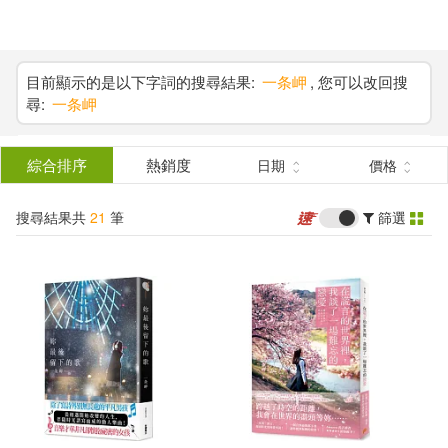
搜
尋
分類
(單選)
目前顯示的是以下字詞的搜尋結果:
一条岬
, 您可以改回搜
尋:
一条岬
結
圖書(7)
所有商品(21)
果
綜合排序
熱銷度
日期
價格
雜誌(4)
電子書(10)
篩
搜尋結果共
21
筆
篩選
選
展開
作者
(可複選)
一条岬(16)
一条みお(5)
岬あずさ(5)
MAX-A(4)