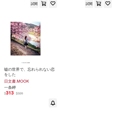
試閱
試閱
嘘の世界で、忘れられない恋
をした
日文書.MOOK
一条
岬
313
$
$
326