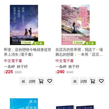
即使，這份戀情今晚就會從世
在謊言的世界裡，我談了
一
場
界上消失 (電子書)
難忘的戀愛：
一
本用「謊言」
凝固時光的純愛小說!
一
個到最
中文電子書
中文電子書
後都不會讓你感到無聊的故事!
一条
岬
林于楟
一条
岬
林于楟
(電子書)
225
240
$
$
320
$
$
340
紙
試閱
紙
試閱