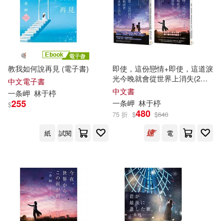
教我如何說再見 (電子書)
即使，這份戀情+即使，這道淚
光今晚就會從世界上消失(2冊
中文電子書
合售)
中文書
一条
岬
林于楟
255
一条
岬
林于楟
$
480
75 折
$
$
640
紙
試閱
電