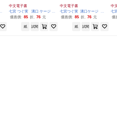
中文電子書
中文電子書
中
鴨
志
田
七
一
宮
哈泥蛙
つ
ぐ
実
溝口
ケ
ー
ジ
鴨
志
七
田
宮
一
つ
哈泥蛙
ぐ
実
溝口
ケ
ー
ジ
鴨
志
田
七
一
85
76
85
76
優惠價:
折,
元
優惠價:
折,
元
優
紙
試閱
紙
試閱