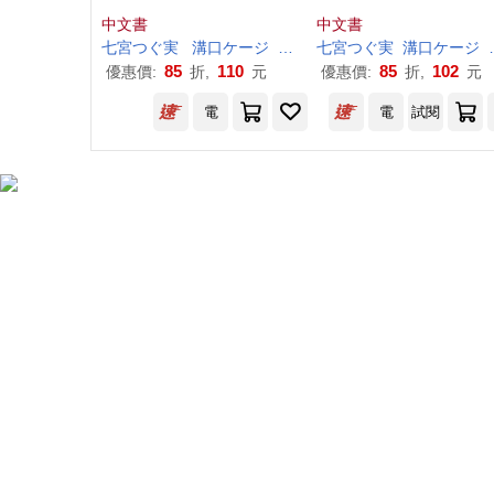
中文書
中文書
七
宮
つ
ぐ
実
溝口
ケ
ー
ジ
鴨
志
田
七
一
宮
つ
哈泥蛙
ぐ
実
溝口
ケ
ー
ジ
85
110
85
102
優惠價:
折,
元
優惠價:
折,
元
電
電
試閱