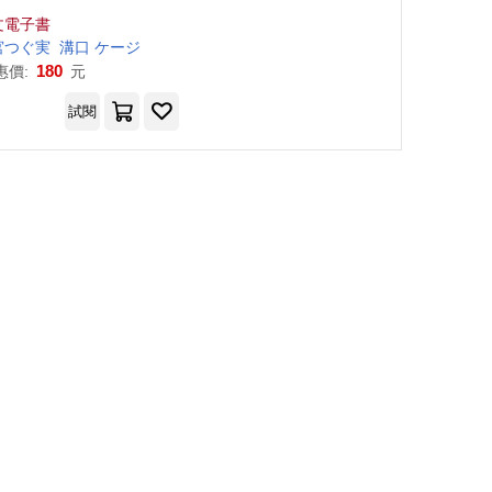
(共2冊) (電子書)
文電子書
宮
哈泥蛙
つ
ぐ
実
溝口
ケ
ー
ジ
180
惠價:
元
試閱