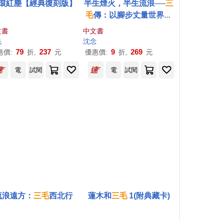
滾紅塵【經典復刻版】
半生煙火，半生流浪──
三
毛
傳：以腳步丈量世界，
用文學記錄一場關於夢想
文書
中文書
與傷痛的旅程
毛
沈念
79
237
9
269
惠價:
折,
元
優惠價:
折,
元
電
試閱
電
試閱
流浪遠方：
三毛
西北行
蓮木和
三毛
1(附典藏卡)