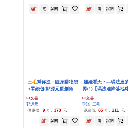
三毛
精心翻譯，套書首刷
電
試閱
電
試閱
特別附贈典藏卡6款一組!
三毛
幫你提：隨身購物袋
娃娃看天下—瑪法達
+零錢包(郭源元原創角色
界(1)【瑪法達降落地球
限量周邊)
週年紀念版】：阿根
中文書
中文書
寶級漫畫大師最不朽
郭源元
季諾
三毛
典作品，
三毛
精心翻
9
378
85
211
優惠價:
折,
元
優惠價:
折,
元
首刷限量附贈典藏卡
試閱
電
試閱