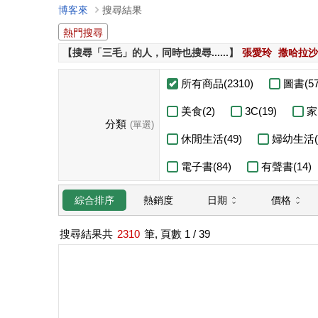
博客來
搜尋結果
熱門搜尋
【搜尋「三毛」的人，同時也搜尋......】
張愛玲
撒哈拉沙
所有商品(2310)
圖書(57
美食(2)
3C(19)
家
分類
(單選)
休閒生活(49)
婦幼生活(6
電子書(84)
有聲書(14)
日期
價格
綜合排序
熱銷度
搜尋結果共
2310
筆, 頁數
1
/ 39