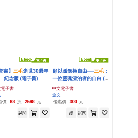
套書】
三毛
逝世30週年
願以孤獨換自由──
三毛
：
紀念版 (電子書)
一位靈魂漂泊者的自白 (電
子書)
文電子書
中文電子書
毛
金文
88
2568
300
惠價:
折,
元
優惠價:
元
試閱
紙
試閱