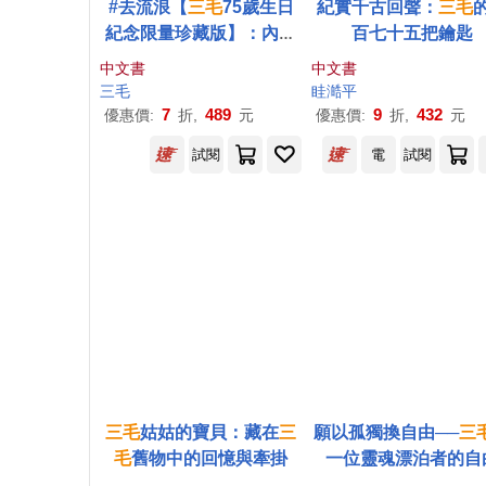
#去流浪【
三毛
75歲生日
紀實千古回聲：
三毛
紀念限量珍藏版】：內含
百七十五把鑰匙
「我是主角」帆布背包+
中文書
中文書
「100種情緒」便條紙+
三毛
眭澔平
「撒哈拉之心」復刻手稿
7
489
9
432
優惠價:
折,
元
優惠價:
折,
元
資料夾+「流浪的意義」手
試閱
電
試閱
札+「一路順風」行李貼
三毛
姑姑的寶貝：藏在
三
願以孤獨換自由──
三
毛
舊物中的回憶與牽掛
一位靈魂漂泊者的自