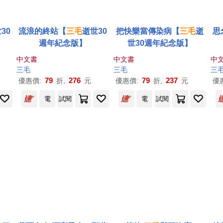
30
流浪的終站【
三毛
逝世30
把快樂當傳染病【
三毛
逝
思
週年紀念版】
世30週年紀念版】
中文書
中文書
中
三毛
三毛
三
79
276
79
237
優惠價:
折,
元
優惠價:
折,
元
優
電
試閱
電
試閱