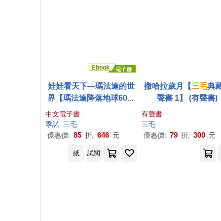
娃娃看天下—瑪法達的世
撒哈拉歲月【
三毛
典
界【瑪法達降落地球60週
聲書 1】 (有聲書)
年紀念版.珍藏套書】：阿
中文電子書
有聲書
根廷國寶級漫畫大師最不
季諾
三毛
三毛
朽的經典作品，
三毛
精心
85
646
79
300
優惠價:
折,
元
優惠價:
折,
元
翻譯 (電子書)
紙
試閱