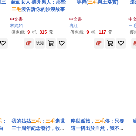
的三
蒙面女人‧漂亮男人：那些
等待(
三毛
與王洛賓)
滾
三毛
沒告訴你的沙漠故事
中文書
中文書
中
林純如
冉紅
三
9
315
9
117
優惠價:
折,
元
優惠價:
折,
元
優
試閱
毛
：
我的姑姑
三毛
：
三毛
逝世
塵世孤旅，
三毛
傳：只要
白
三十周年紀念發行，收錄
這一切出於自然，我不求
從未公開的祕密趣事、珍
深刻，只求簡單