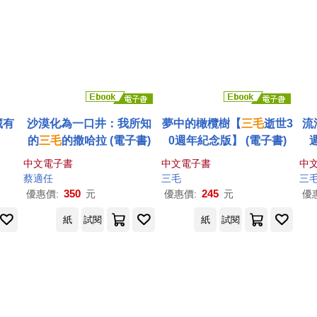
藏有
沙漠化為一口井：我所知
夢中的橄欖樹【
三毛
逝世3
流
的
三毛
的撒哈拉 (電子書)
0週年紀念版】 (電子書)
中文電子書
中文電子書
中
蔡適任
三毛
三
350
245
優惠價:
元
優惠價:
元
優
紙
試閱
紙
試閱