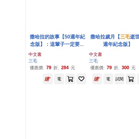
撒哈拉的故事【50週年紀
撒哈拉歲月【
三毛
逝世
念版】：這輩子一定要讀
週年紀念版】
的一本
三毛
!特別收錄手寫
中文書
中文書
金句╳珍藏私章╳〈撒哈
三毛
三毛
拉之心〉手稿╳阿雍小鎮
79
284
79
300
優惠價:
折,
元
優惠價:
折,
元
與小家手繪地圖!
電
電
試閱