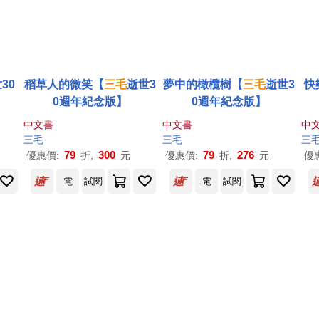
30
稻草人的微笑【
三毛
逝世3
夢中的橄欖樹【
三毛
逝世3
快
0週年紀念版】
0週年紀念版】
中文書
中文書
中
三毛
三毛
三
79
300
79
276
優惠價:
折,
元
優惠價:
折,
元
優
電
試閱
電
試閱