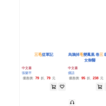
三毛
從軍記
烏鴉掉
毛
變鳳凰 卷
三
女御醫
中文書
中文書
張樂平
儂語
79
79
95
238
優惠價:
折,
元
優惠價:
折,
元