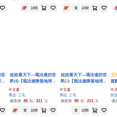
試閱
電
試閱
的世
娃娃看天下—瑪法達的世
娃娃看天下—瑪法達的世
三
60
界(4)【瑪法達降落地球60
界(
3
)【瑪法達降落地球60
喜
廷國
週年紀念版】：阿根廷國
週年紀念版】：阿根廷國
中文書
中文書
中
的經
寶級漫畫大師最不朽的經
寶級漫畫大師最不朽的經
季諾
三毛
季諾
三毛
郭
譯，
典作品，
三毛
精心翻譯，
典作品，
三毛
精心翻譯，
85
211
85
211
優惠價:
折,
元
優惠價:
折,
元
優
!
首刷限量附贈典藏卡!
首刷限量附贈典藏卡!
電
試閱
電
試閱