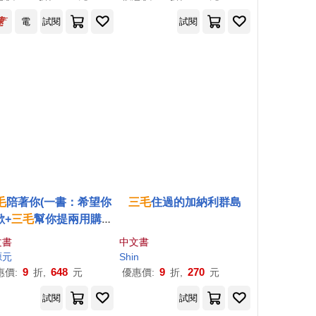
首刷限量附贈典藏卡!
電
試閱
試閱
毛
陪著你(一書：希望你
三毛
住過的加納利群島
歡+
三毛
幫你提兩用購物
袋)
文書
中文書
源元
Shin
9
648
9
270
惠價:
折,
元
優惠價:
折,
元
試閱
試閱