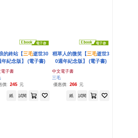
浪的終站【
三毛
逝世30
稻草人的微笑【
三毛
逝世3
週年紀念版】 (電子書)
0週年紀念版】 (電子書)
文電子書
中文電子書
毛
三毛
245
266
惠價:
元
優惠價:
元
紙
試閱
紙
試閱