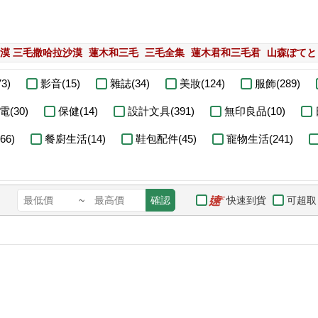
漠 三毛撒哈拉沙漠
蓮木和三毛
三毛全集
蓮木君和三毛君
山森ぽてと
3)
影音(15)
雜誌(34)
美妝(124)
服飾(289)
電(30)
保健(14)
設計文具(391)
無印良品(10)
6)
餐廚生活(14)
鞋包配件(45)
寵物生活(241)
快速到貨
可超取
~
確認