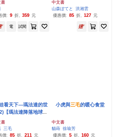
文書
中文書
籬
山森ぽてと
洪湘雲
9
359
85
127
惠價:
折,
元
優惠價:
折,
元
電
試閱
娃看天下—瑪法達的世
小虎與
三毛
的暖心食堂
(2)【瑪法達降落地球60
年紀念版】：阿根廷國
文書
中文書
級漫畫大師最不朽的經
諾
三毛
貓蒔
徐瑜芳
作品，
三毛
精心翻譯，
85
211
5
160
惠價:
折,
元
優惠價:
折,
元