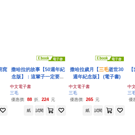
窈窕
撒哈拉的故事【50週年紀
撒哈拉歲月【
三毛
逝世30
【
念版】：這輩子一定要讀
週年紀念版】 (電子書)
的一本
三毛
!特別收錄手寫
中文電子書
中文電子書
中
金句╳珍藏私章╳〈撒哈
三毛
三毛
三
拉之心〉手稿╳阿雍小鎮
88
224
265
優惠價:
折,
元
優惠價:
元
優
與小家手繪地圖! (電子書)
紙
試閱
紙
試閱