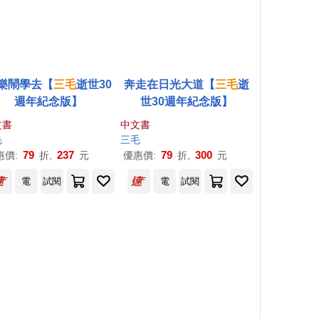
樂鬧學去【
三毛
逝世30
奔走在日光大道【
三毛
逝
週年紀念版】
世30週年紀念版】
文書
中文書
毛
三毛
79
237
79
300
惠價:
折,
元
優惠價:
折,
元
電
試閱
電
試閱