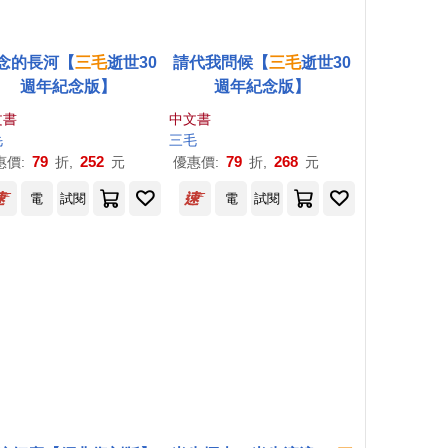
念的長河【
三毛
逝世30
請代我問候【
三毛
逝世30
週年紀念版】
週年紀念版】
文書
中文書
毛
三毛
79
252
79
268
惠價:
折,
元
優惠價:
折,
元
電
試閱
電
試閱