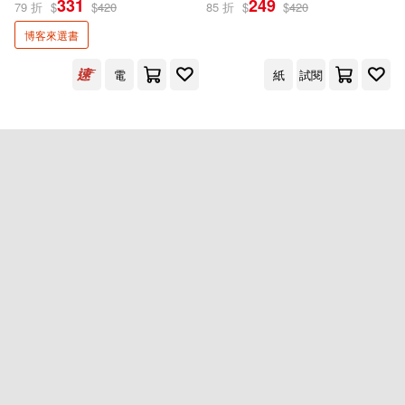
331
249
79 折
$
$
420
85 折
$
$
420
博客來選書
出版社
(可複選)
電
紙
試閱
臉譜(2)
配送方式
(可複選)
可超商取貨(1)
可海外宅配(1)
可港澳店取(1)
可新加坡店取(1)
重新設定
確認