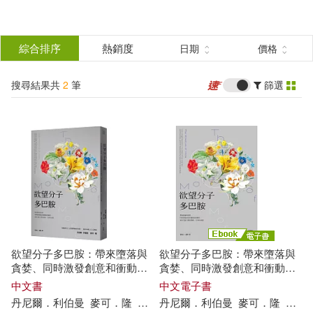
搜
尋
分類
綜合排序
熱銷度
日期
價格
(單選)
結
搜尋結果共
2
筆
篩選
圖書(1)
所有商品(2)
果
電子書(1)
篩
選
展開
作者
(可複選)
欲望分子多巴胺：帶來墮落與
欲望分子多巴胺：帶來墮落與
丹尼爾．利伯曼(2)
貪婪、同時激發創意和衝動的
貪婪、同時激發創意和衝動的
賀爾蒙，如何支配人類的情
賀爾蒙，如何支配人類的情
中文書
中文電子書
緒、行為及命運
緒、行為及命運 (電子書)
丹尼爾
．
利伯曼
麥可
．
隆
劉維人
丹尼爾
盧靜
．
利伯曼
麥可
．
隆
劉維
麥可．隆(2)