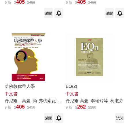
405
405
9 折
$
$
450
9 折
$
$
450
試閱
試閱
丹尼爾．高曼等(1)
尚-弗杭索瓦‧曼佐尼 等著(1)
菲德烈．赫茲伯格(1)
出版社
(可複選)
哈佛教你帶人學
EQ(2)
中文書
中文書
哈佛商業評論全球繁體中文版(3)
丹尼爾
．
高曼
尚-弗杭索瓦‧曼佐
尼
丹尼爾
等著
‧
高曼
菲德烈．赫茲伯格
李瑞玲
等
柯淑芬
吳佩
405
252
9 折
$
$
450
9 折
$
$
280
時報出版(1)
試閱
試閱