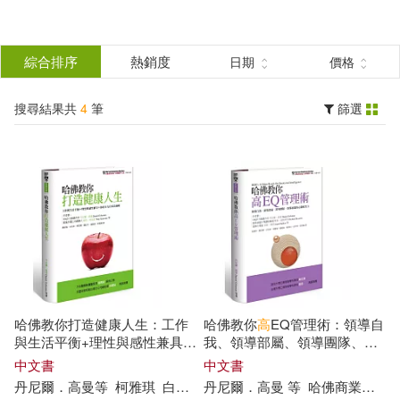
搜
尋
分類
綜合排序
熱銷度
日期
價格
(單選)
結
搜尋結果共
4
筆
篩選
圖書(4)
所有商品(4)
果
展開
篩
選
作者
(可複選)
丹尼爾‧高曼(1)
哈佛教你打造健康人生：工作
哈佛教你
高
EQ管理術：領導自
丹尼爾．高曼(1)
與生活平衡+理性與感性兼具=
我、領導部屬、領導團隊、領
你的全方位成功策略
導組織的必備軟實力
中文書
中文書
丹尼爾
．
高曼
等
柯雅琪
白裕承
丹尼爾
蘇偉信
．
譚家瑜
高曼
等
閻紀宇
哈佛商業評論編輯部
齊思賢
丹尼爾．高曼 等(1)