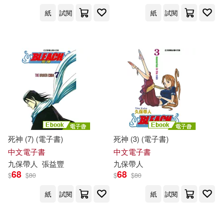
紙
試閱
紙
試閱
死神 (7) (電子書)
死神 (3) (電子書)
中文電子書
中文電子書
九
保
帶人
張益豐
九
保
帶人
68
68
$
$
80
$
$
80
紙
試閱
紙
試閱