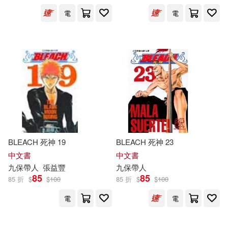
出版社
(可複選)
電
電
東立(45)
配送方式
(可複選)
可超商取貨(24)
BLEACH 死神 19
BLEACH 死神 23
可海外宅配(24)
中文書
中文書
九
保
帶人
張益豐
九
保
帶人
85
85
85 折
$
$
100
85 折
$
$
100
可港澳店取(24)
電
電
可新加坡店取(24)