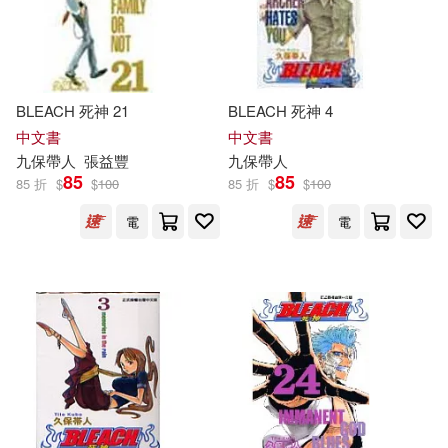
價格
-
範圍
BLEACH 死神 21
BLEACH 死神 4
中文書
中文書
九
保
帶人
張益豐
九
保
帶人
85
85
85 折
$
$
100
85 折
$
$
100
電
電