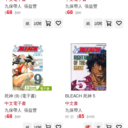
九
保
帶人
張益豐
九
保
帶人
張益豐
68
68
$
$
80
$
$
80
紙
試閱
紙
試閱
死神 (9) (電子書)
BLEACH 死神 5
中文電子書
中文書
九
保
帶人
張益豐
九
保
帶人
68
85
$
$
80
85 折
$
$
100
紙
試閱
電