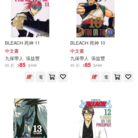
BLEACH 死神 11
BLEACH 死神 10
中文書
中文書
九
保
帶人
張益豐
九
保
帶人
張益豐
85
85
85 折
$
$
100
85 折
$
$
100
電
電