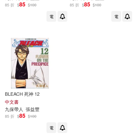
85
85
85 折
$
$
100
85 折
$
$
100
電
電
BLEACH 死神 12
中文書
九
保
帶人
張益豐
85
85 折
$
$
100
電