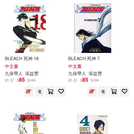
可菲律賓店取(24)
電子書
(可複選)
適合平板閱讀(21)
BLEACH 死神 18
BLEACH 死神 7
中文書
中文書
九
保
帶人
張益豐
九
保
帶人
張益豐
85
85
其他
85 折
$
(可複選)
$
100
85 折
$
$
100
電
電
現在可購買商品(38)
作者/演唱/譯/編/繪(45)