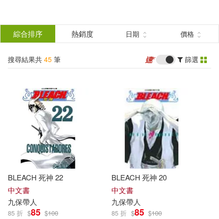
搜
尋
分類
綜合排序
熱銷度
日期
價格
(單選)
結
搜尋結果共
45
筆
篩選
圖書(24)
所有商品(45)
果
電子書(21)
篩
選
展開
作者
(可複選)
BLEACH 死神 22
BLEACH 死神 20
九保帶人(45)
中文書
中文書
九
保
帶人
九
保
帶人
85
85
85 折
$
$
100
85 折
$
$
100