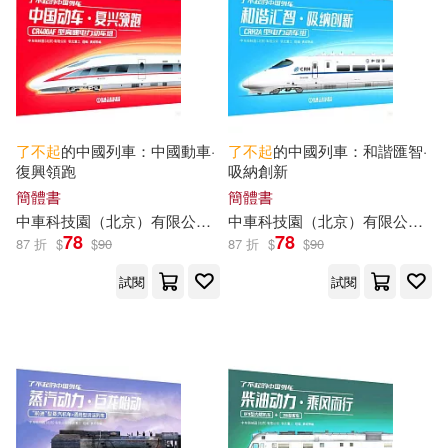
[意]盧卡·諾維利 著 繪(1)
四川美術出版社(2)
[日]堀內誠一著(1)
地震出版社(2)
[日]阪本光司(1)
安徽美術出版社(2)
了不起
的中國列車：中國動車·
了不起
的中國列車：和諧匯智·
復興領跑
吸納創新
[澳]瑪蒂爾達·伍茲(1)
寶瓶文化(2)
小魯文化(2)
簡體書
簡體書
中車科技園（北京）有限公司，鐵北重工
中車科技園（北京）有限公司，鐵北重工
[美] 多爾頓·格羅斯（D．Gross）瑪
78
78
87 折
$
$
90
87 折
$
$
90
廣東經濟出版社(2)
麗瓊·格羅斯（M．Gross）(1)
試閱
試閱
[美]F‧S‧菲茨杰拉德（Fitzgerald(1)
文匯出版社(2)
[美]F‧司各特‧菲茨杰拉德（Fitzgeral
時代文藝出版社(2)
d，F．S．）(1)
[美]羅伯特·羅素(1)
未來出版社(2)