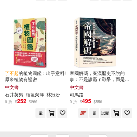
妙蒜書局(1)
姜明慧(1)
左岸文化(1)
幼福(1)
孟寧(1)
孫健(1)
康軒(1)
成都時代出版社(1)
孫嬌(1)
孫平(1)
敦煌文藝出版社(1)
孫悅文(1)
孫曉麗(1)
新疆青少年出版社(1)
新雅(1)
了不起
的植物圖鑑：出乎意料!
帝國解碼，秦漢歷史不說的
原來植物有祕密
事：不是誰贏了戰爭，而是誰
活過陰謀!秦漢天下的興起與背
學習漫畫研究社·童書館編繪(1)
晨星(1)
柿子文化(1)
中文書
中文書
後黑箱全紀錄
石井英男
稻垣榮洋
林冠汾
下間文恵
司馬路
252
495
9 折
$
$
280
9 折
$
$
550
安城娜(1)
安寧(1)
樂友文化(1)
步步(1)
電
電
試閱
安小橙(1)
武漢出版社(1)