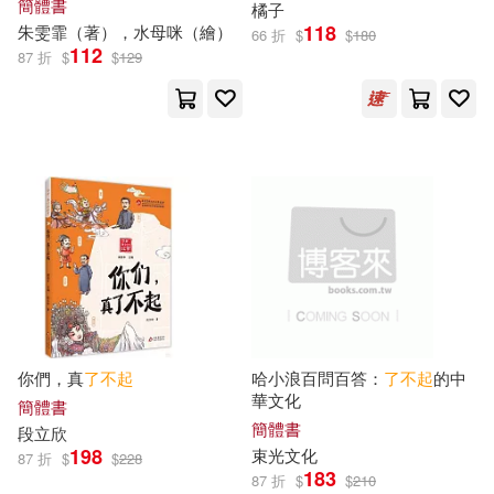
丁艷麗(1)
上海大學出版社(1)
簡體書
橘子
118
朱雯霏（著），水母咪（繪）
66 折
$
$
180
112
87 折
$
$
129
中國工程院新聞辦公室(1)
上海書畫出版社(1)
中國鐵道博物館，三目幸(1)
上海科技教育出版社(1)
中車科技園（北京）有限公司，鐵
上海辭書出版社(1)
北重工組(1)
亂世長安(1)
世界圖書出版公司北京公司(1)
付賽男，書蟲文化(1)
中國三峽出版社(1)
你們，真
了不起
哈小浪百問百答：
了不起
的中
華文化
仲利民(1)
任仲文(1)
簡體書
中國人民大學出版社(1)
簡體書
段立欣
198
束光文化
87 折
$
$
228
任昭君(1)
任輝(1)
中國地圖出版社(1)
183
87 折
$
$
210