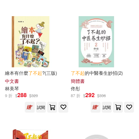
河森堡(2)
海潤陽光(2)
陝西人民出版社(5)
王若平(2)
王虹，章小龍(2)
中國婦女出版社(4)
畢小朋(2)
中國計量出版社(4)
童趣出版有限公司(2)
中國鐵道出版社(4)
繪本有什麼
了不起
?(三版)
了不起
的中醫養生妙招(2)
胡其山(2)
腦洞老爸(2)
中文書
簡體書
北京少年兒童出版社(4)
林美琴
佟彤
288
292
9 折
$
$
320
87 折
$
$
336
英國DK公司(2)
北京理工大學出版社(4)
試閱
試閱
茉莉．帕特(2)
蔡峰(2)
南方出版社(4)
外文出版社(4)
蔡瀾(2)
蘇靜（主編）(2)