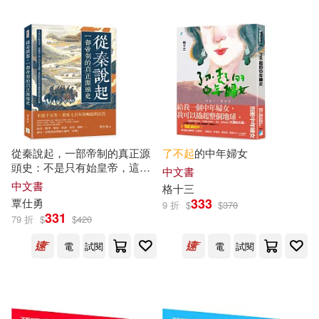
F Scott Fitzgerald(1)
中國工人出版社(2)
F.S.菲茨傑拉德(1)
F.S.）(1)
中國畫報出版社(2)
F.s.）(1)
JUDE SCHELL(1)
人民日報出版社(2)
KADA故事（主編）(1)
北京工業大學出版社(2)
從秦說起，一部帝制的真正源
了不起
的中年婦女
頭史：不是只有始皇帝，這國
中文書
撐了快七百年才出牌!從西陲封
中文書
格十三
Kathy Stinson(1)
双美生活文創(2)
台灣角川(2)
君到帝國興滅的漫長紀錄
333
覃仕勇
9 折
$
$
370
331
79 折
$
$
420
SNEEZRY(1)
四川少年兒童出版社(2)
電
試閱
電
試閱
S．A．寇斯比(1)
四川科學技術出版社(2)