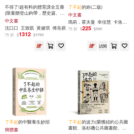
蒂安·布朗(2)
不得了!超有料的體育課全五冊
了不起
的妳(二版)
中國紡織出版社(3)
(限量贈登山鉤帶，歷史篇、科
中文書
學科技篇、數學篇、地理篇和
(加)邁克爾·韋德(1)
中文書
瑪莉．霍夫曼
幸佳慧
卡洛琳．賓區Caroline Binch
人體科學篇)【身體和大腦一
起
中國華僑出版社(3)
225
沈口口
王致凱
黃健琪
傅兆祺
75 折
$
$
300
動起來!超過150個運動的酷知
1312
75 折
$
$
1750
識】
(奧)托馬斯‧布熱齊納(1)
二十一世紀出版社(3)
試閱
(奧)拉赫(1)
(希)卡贊扎基(1)
北京時代華文書局(3)
(德)毛雷爾(1)
南京大學出版社(3)
(日)益田米莉(1)
南海出版公司(3)
(日)阪本光司(1)
吉林攝影出版社(3)
了不起
的中醫養生妙招
了不起
的波力(榮獲紐約公共圖
書館、洛杉磯公共圖書館、
簡體書
(春秋)老子(1)
《柯克斯書評》、《出版人週