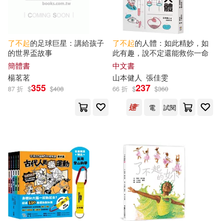
（美）F·S.菲茨傑拉德(2)
百花洲文藝出版社(4)
了不起
的足球巨星：講給孩子
了不起
的人體：如此精妙，如
（美）弗·司各特·菲茨傑拉德(2)
的世界盃故事
此有趣，說不定還能救你一命
花山文藝出版社(4)
簡體書
中文書
（英）ANNA TREWIN（編）(2)
楊茗茗
山本健人
張佳雯
華東理工大學出版社(4)
355
237
87 折
$
$
408
66 折
$
$
360
（英）ANNE COLLINS（編）(2)
電
試閱
貴州人民出版社(4)
高寶(4)
（英）HELEN PARKER（編）(2)
中國宇航出版社(3)
（英）JANE ROLLASON（編）(2)
中國少年兒童出版社(3)
（英）潘妮·克拉克(2)
中國科學技術出版社(3)
（英）馬克·斯珀林，（法）塞巴斯