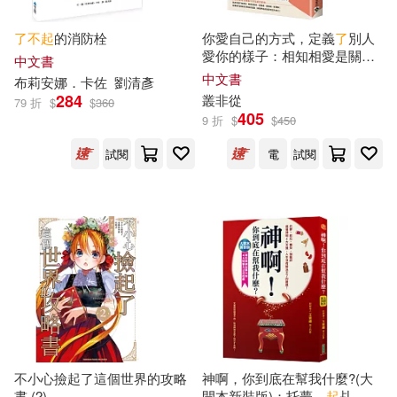
劉碩，小小太陽花(3)
安徽科學技術出版社(7)
了不起
的消防栓
你愛自己的方式，定義
了
別人
愛你的樣子：相知相愛是關係
中文書
崔鍾雷（主編）(3)
柯勝雨(3)
幸福的起點，心理諮詢師帶你
中文書
布莉安娜．卡佐
劉清彥
廣東新世紀出版社(7)
脫離不健康的相處模式，找回
284
叢非從
79 折
$
$
360
愛自己與愛他人的能力
405
楊紅櫻(3)
玩數獨小組(3)
9 折
$
$
450
江蘇鳳凰文藝出版社(7)
試閱
電
試閱
（日）小輪瀨護安(3)
清華大學出版社(7)
（美）弗朗西斯·斯科特·基·菲茨傑
拉德(3)
科學普及出版社(7)
（英）F.H.CORNISH（編）(3)
中國致公出版社(6)
（英）SILVIA TIBERIO（編）(3)
吉林美術出版社(6)
不小心撿起了這個世界的攻略
神啊，你到底在幫我什麼?(大
（英）皮瓊(3)
(加)韋德(2)
書 (2)
開本新裝版)：托夢、
起
乩、擲