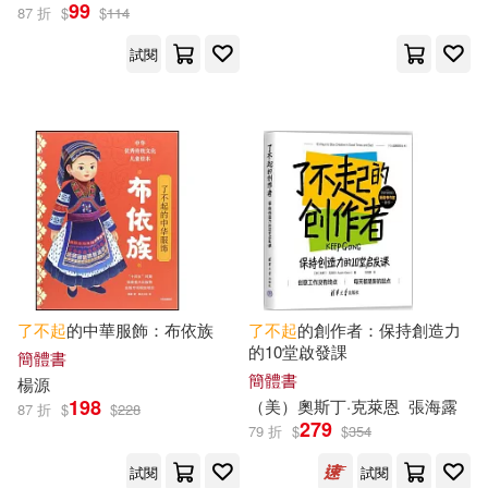
寧夏人民出版社(1)
小天下(1)
99
87 折
$
$
114
試閱
夏奈爾(1)
夕鷺叶(1)
小宇宙文化(1)
小木馬出版(1)
外研社兒童發展中心編(1)
小異出版(1)
小麥田(1)
大眼蛙童書(1)
少年兒童出版社(1)
大衛‧拉羅謝(1)
山東人民出版社(1)
大衛．拉羅謝(1)
了不起
的中華服飾：布依族
了不起
的創作者：保持創造力
山東教育出版社(1)
的10堂啟發課
簡體書
簡體書
楊源
大連乾豪數字科技有限公司(1)
山東畫報出版社(1)
198
（美）奧斯丁·克萊恩
張海露
87 折
$
$
228
279
79 折
$
$
354
天宸(1)
奧爾加·博梅爾(1)
嶺南美術出版社(1)
試閱
試閱