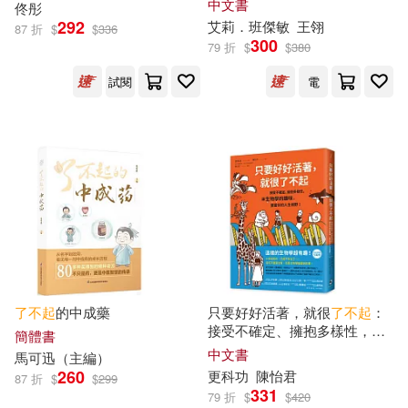
中文書
天津科技翻譯出版公司(3)
佟彤
刊》年度最佳圖書)
292
艾莉．班傑敏
王翎
87 折
$
$
336
(法)拉魯斯出版社(1)
300
79 折
$
$
380
山東科學技術出版社(3)
試閱
電
(美) 弗朗西斯·斯科特·菲茨傑拉德著
FRANCIS SCOTT FITZGERALD
新蕾出版社(3)
朝華出版社(3)
(1)
(美) 維多利亞·滕特勒-克雷洛夫(1)
東方出版社(3)
(美)勞奇(1)
生活‧讀書‧新知三聯書店(3)
(美)莫茲傑拉德(1)
福建少年兒童出版社(3)
了不起
的中成藥
只要好好活著，就很
了不起
：
接受不確定、擁抱多樣性，讓
簡體書
(美)菲茲傑拉德(1)
華東師範大學出版社(3)
生物學的趣味，豐富你的人生
中文書
馬可迅（主編）
視野!
260
更科功
陳怡君
87 折
$
$
299
331
(美)賈羅德·威廉姆斯(1)
長江出版社(3)
79 折
$
$
420