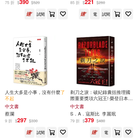
390
221
75 折
$
$
520
85 折
$
$
260
+誰是蛋蛋的媽媽?：培養責任
唐希媛(2)
商曉娜(2)
感+候補球員：學會堅持+跳舞
試閱
電
試閱
台海出版社(5)
吧!大衛：培養自信+最好聽的
故事：沉著冷靜)
師魯貝爾(2)
廖其(2)
吉林科學技術出版社(5)
張少華(2)
張嶔(2)
安徽少年兒童出版社(5)
新新世紀(2)
朱雀為夏(2)
廣西師範大學出版社(5)
李牧雨(2)
李零(2)
民主與建設出版社(5)
人生大多是小事，沒有什麼
了
剃刀之淚：破紀錄囊括推理國
不起
際重要獎項六冠王! 榮登日本這
林美琴(2)
柯君(2)
本推理
了不起
海外榜No.1!
中文書
中文書
海豚出版社(5)
蔡瀾
S．A．寇斯比
李麗珉
297
379
9 折
$
$
330
79 折
$
$
480
格十三(2)
楊茗茗(2)
長江少年兒童出版社(5)
試閱
電