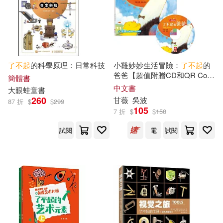
劉長利，齊曉晶（主編）(1)
作家出版社(1)
劉鶴(1)
加號(1)
光明日報出版社(1)
動漫編輯部(1)
北京十月文藝出版社(1)
了不起
的科學原理：日常科技
小雞妙妙生活冒險：
了不起
的
爸爸【超值附贈CD和QR Code
簡體書
故事】
中文書
大眼蛙童書
北京小紅花圖書工作室(1)
北京大學出版社(1)
260
甘薇
吳波
87 折
$
$
299
105
7 折
$
$
150
北京市公園管理中心(1)
北京教育出版社(1)
試閱
電
試閱
北京市植物保護站(1)
北京燕山出版社(1)
北景園和情商教育(1)
北岳文藝出版社(1)
午夏 文；馬小得 圖(1)
南方日報出版社(1)