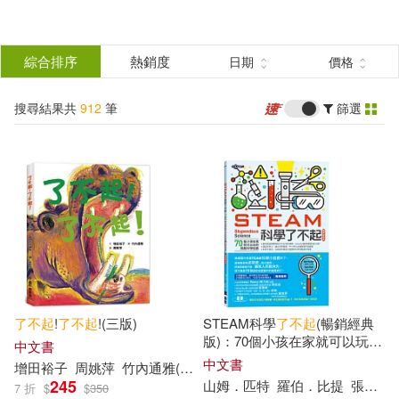
搜
尋
分類
綜合排序
熱銷度
日期
價格
(單選)
結
搜尋結果共
912
筆
篩選
所有商品(979)
圖書(912)
果
篩
中文書(74)
簡體書(837)
選
外文書(1)
展開
了不起
!
了不起
!(三版)
STEAM科學
了不起
(暢銷經典
版)：70個小孩在家就可以玩的
中文書
超酷科學遊戲
中文書
增田裕子
周姚萍
竹內通雅(Tuga Takeuchi)
作者
(可複選)
245
山姆．匹特
羅伯．比提
張雅芳
7 折
$
$
350