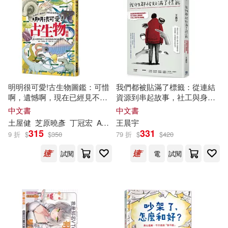
上市日期
(可複選)
北京科學技術出版社(16)
楊坤，吳清藝，史紀鵬(5)
一個月內上市新品(1)
大連理工大學出版社(16)
王唯一(5)
美國迪士尼公司(5)
明天出版社(13)
其他
(可複選)
明明很可愛!古生物圖鑑：可惜
我們都被貼滿了標籤：從連結
蘇小爪（主編）(5)
啊，遺憾啊，現在已經見不到
資源到串起故事，社工與身心
大連出版社(10)
了!走入史前時代一
起
認識地球
障礙者不為人知的生命經驗
現在可購買商品(103)
中文書
中文書
的先祖們~
（美）菲茨杰拉德(5)
土屋健
芝原曉彥
丁冠宏
ACTOW
王晨宇
春風文藝出版社(10)
315
331
9 折
$
$
350
79 折
$
$
420
價格
-
（英）KATERINA MESTHENEOU
範圍
試閱
電
試閱
（編）(5)
江蘇鳳凰科學技術出版社(10)
劉玉美(4)
李京偉(4)
譯林出版社(10)
美國世界圖書出版公司(4)
中國人口出版社(8)