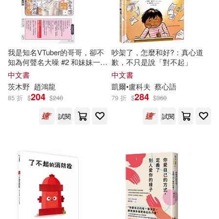
肖維玲(4)
葉開(4)
九州出版社(8)
黃宇(4)
（德）朱奎(4)
我是知名VTuber的哥哥，卻不
吵架了，怎麼和好?：真心道
湖北少年兒童出版社(8)
知為何聲名大噪 #2 和妹妹一
起
歉，不只是說「對不起」
接了工商 (首刷附錄版)
中文書
中文書
（日）平田昌廣(4)
湖南文藝出版社(8)
茨木野
趙鴻龍
凱爾•盧科夫
蔡心語
204
284
85 折
$
$
240
79 折
$
$
360
（美）布賴恩·比格斯(4)
青島出版社(8)
試閱
試閱
（美）斯科特·菲茨傑拉德(4)
上海科學普及出版社(7)
（英）利茲·皮瓊(4)
中國友誼出版公司(7)
《意林》圖書部(3)
劉希婭(3)
北京聯合出版公司(7)