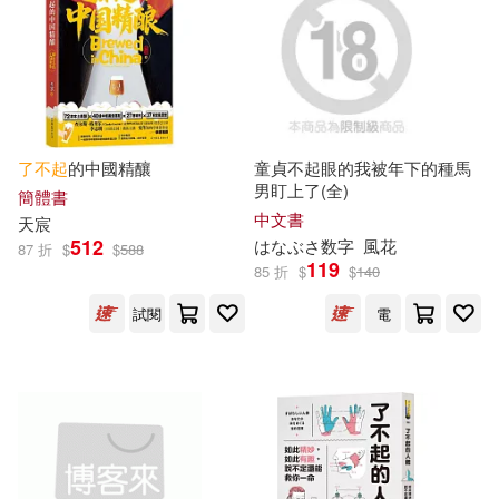
外語教學與研究出版社(4)
許秋漢（主編）(2)
鍾小白(2)
廣東旅遊出版社(4)
雲曉(2)
新世界出版社(4)
了不起
的中國精釀
童貞不起眼的我被年下的種馬
男盯上了(全)
（加）阿什莉·斯拜爾(2)
簡體書
新星出版社(4)
春天出版社(4)
中文書
天宸
512
はなぶさ数字
風花
87 折
$
$
588
（德）雅麗珊德拉·里國斯(2)
119
85 折
$
$
140
時報出版(4)
試閱
電
（日）多湖輝(2)
江蘇文藝出版社(4)
（美國）弗·司各特·菲茨傑拉德(2)
浙江教育出版社(4)
（美）F.S.菲茲傑拉德(2)
湖南少年兒童出版社(4)