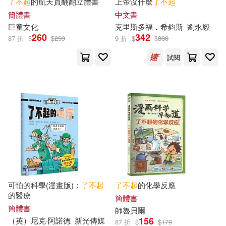
了不起
的航天員翻翻立體書
上帝沒什麼
了不起
吳晗，李開周，陳遠，王榮(1)
國際文化出版公司(1)
簡體書
中文書
巨童文化
克里斯多福．希鈞斯
劉永毅
260
342
87 折
$
$
299
9 折
$
$
380
吳鉤(1)
呂麗娜，阿咚(1)
團結出版社(1)
地質出版社(1)
試閱
周瑩(1)
周藝文(1)
外國文學出版(1)
大是文化(1)
商夏周(1)
商智 編著(1)
大象出版社(1)
天培(1)
喬治．麥克雷蒙(1)
天衛文化(1)
如何(1)
嗑叔（著），如意（繪）(1)
宇河文化出版有限公司(1)
可怕的科學(漫畫版)：
了不起
了不起
的化學反應
嚴伯鈞(1)
圖靈教育(1)
的醫療
安徽教育出版社(1)
簡體書
簡體書
師魯貝爾
156
（英）尼克·阿諾德
新光傳媒
87 折
$
$
179
土屋健(1)
增田裕子(1)