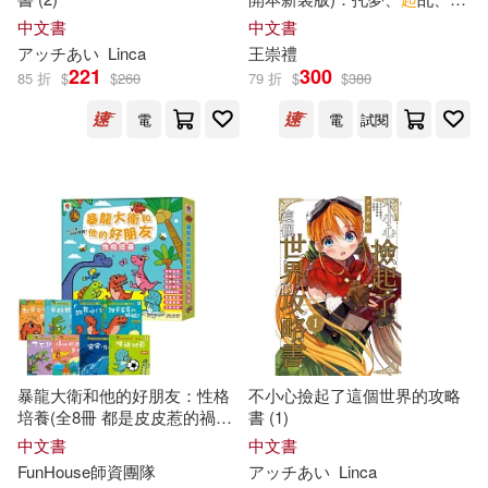
四川文藝出版社(6)
筊、抽籤詩，搞懂神明4大天
中文書
中文書
機，人生沒有解決不了的難題
アッチあい
Linca
王崇禮
(美)菲茨杰拉德(2)
221
300
85 折
$
$
260
79 折
$
$
380
天津人民出版社(6)
尖端(6)
電
電
試閱
(英)利茲·皮瓊(2)
廣東人民出版社(6)
アッチあい(2)
余輝(2)
湖南科學技術出版社(6)
佟彤(2)
侯虹斌(2)
航空工業出版社(6)
優揚傳媒(2)
凡禹(2)
中國水利水電出版社(5)
劉瑮(2)
暴龍大衛和他的好朋友：性格
不小心撿起了這個世界的攻略
北方婦女兒童出版社(5)
培養(全8冊 都是皮皮惹的禍：
書 (1)
學會誠實+
了不起
的妞妞：學會
中文書
中文書
周汝雁，張海君，君閱動漫(2)
獨立+安安，別怕!：學會勇敢
FunHouse師資團隊
アッチあい
Linca
印刷工業出版社(5)
+山的那邊是什麼?：勇於探索