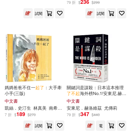
236
79 折
$
$
299
（美）菲茨傑拉德(42)
試閱
試閱
派糖童書(23)
蒙曼（主編）(22)
展開
（美）弗朗西斯·斯科特·菲茨傑拉德
(11)
出版社
(可複選)
(美)菲茨傑拉德(9)
媽媽爸爸不住一
起了
：大手牽
關鍵詞是謀殺：日本這本推理
化學工業出版社(58)
小手(三版)
了不起
海外榜No.1!安東尼.赫洛
維茲繼《喜鵲謀殺案》最新代
(美)莎梅特(8)
中文書
中文書
表作
中信出版社(44)
凱絲．史汀生
林真美
南希．路．雷諾茲（Nancy Lou Reynolds）
安東尼．赫洛維茲
尤傳莉
189
347
（日）多湖輝，（日）水野良太郎
7 折
$
$
270
79 折
$
$
440
(8)
人民郵電出版社(39)
展開
試閱
電