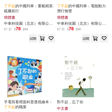
ҫһ(1)
了不起
的中國列車：重載精英·
了不起
的中國列車：電能動力·
萬卷出版公司(2)
複刻文化(2)
砥礪前行
潛行無聲
簡體書
簡體書
《了不起的動物朋友》(1)
西苑出版社(2)
遠流(2)
中車科技園（北京）有限公司，鐵北重工
中車科技園（北京）有限公司，鐵北重工組
78
78
87 折
$
$
90
87 折
$
$
90
《怡焙》欄目組(1)
重慶出版社(2)
Ingram(1)
試閱
試閱
はなぶさ数字(1)
一方出版(1)
三晉出版社(1)
ぶんころり(1)
三聯(1)
三采(1)
みちのくアタミ(1)
上海交通大學出版社(1)
丁寧（主編），奧利德紙飛機(1)
上海古籍出版社(1)
手電筒看裡面科普透視繪本：
對不起，忘了你
了不起
的職業
中文書