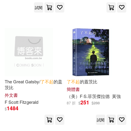
試閱
伊麗莎白·肖（愛爾蘭）(1)
中國大百科全書出版社(1)
何聖君(1)
俞雪花(1)
中國建築工業出版社(1)
倪閩景主編(1)
光夏(1)
中國書店(1)
克里斯多福．希鈞斯(1)
中國林業出版社(1)
The Great Gatsby/
了不起
的盖
了不起
的蓋茨比
兜兜貓(1)
冰河(1)
中國法制出版社(1)
茨比
簡體書
外文書
（美）F·S.菲茨傑拉德
黃強
凱爾•盧科夫(1)
251
F Scott Fitzgerald
中國社會科學出版社(1)
87 折
$
$
288
1484
$
凱絲．史汀生(1)
中國輕工業出版社(1)
試閱