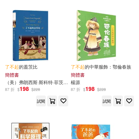
劉光裕（主編），繪說傳媒（編
中國農業出版社(1)
繪）(1)
劉再復(1)
劉南(1)
中國長安出版社(1)
劉少唯，伊芙(1)
劉巍然(1)
中央編譯出版社(1)
劉斌(1)
劉映，李楠(1)
中華工商聯合出版社(1)
了不起
的蓋茨比
了不起
的中華服飾：鄂倫春族
簡體書
簡體書
劉湟(1)
劉濤(1)
（美）弗朗西斯·斯科特·菲茨傑拉德
楊源
吳冰青
中華書局(1)
198
198
87 折
$
$
228
87 折
$
$
228
劉為民(1)
劉碩(1)
試閱
試閱
人民衛生出版社(1)
劉羽(1)
劉茜(1)
仲間出版(1)
任性出版(1)