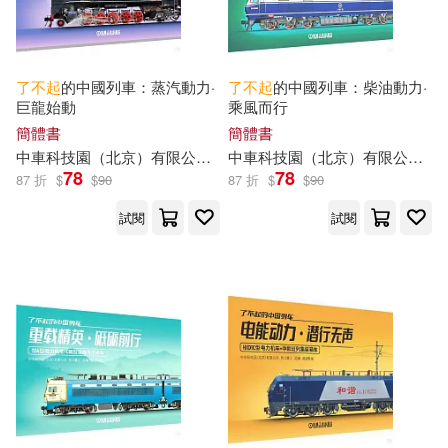
[美]菲茨傑拉德（Fitzgerald，F．
東方出版中心(2)
東立(2)
S．）(1)
了不起
的中國列車：蒸汽動力·
了不起
的中國列車：柴油動力·
[美]菲茨杰拉德(1)
巨龍始動
乘風而行
江蘇鳳凰少年兒童出版社(2)
簡體書
簡體書
中車科技園（北京）有限公司，鐵北重工
中車科技園（北京）有限公司，鐵北重工
[美]菲茨杰拉德（Fitzgerald(1)
浙江少年兒童出版社(2)
78
78
87 折
$
$
90
87 折
$
$
90
試閱
試閱
[英]安迪·科普(1)
浙江文藝出版社(2)
[英]彭妮·內維爾-李(1)
浙江科學技術出版社(2)
[英]艾米·布拉德利(1)
立信會計出版社(2)
[英]馬克·斯佩林(1)
ʢε(1)
華齡出版社(2)