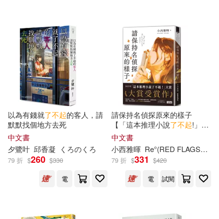
（美）F.S.菲茨傑拉德(8)
商務印書館(23)
配送方式
(可複選)
（美）麥嬌莉·溫曼·莎梅特(8)
機械工業出版社(20)
可超商取貨(912)
廖春敏(7)
楊源(6)
電子工業出版社(20)
可海外宅配(910)
美術寶(6)
龐婕蕾(6)
接力出版社(19)
以為有錢就
了不起
的客人，請
請保持名偵探原來的樣子
可港澳店取(900)
中車科技園（北京）有限公司，鐵
默默找個地方去死
【「這本推理小說
了不起
!」大
北重工(5)
賞No.1，獨家收錄繁中版序】
上海譯文出版社(18)
中文書
中文書
可新加坡店取(900)
夕鷺叶
邱香凝
くろのくろ
小西雅暉
Re°(RED FLAGSHIP)
劉芳芳(5)
周晴(5)
260
331
79 折
$
$
330
79 折
$
$
420
天地出版社(18)
可菲律賓店取(900)
電
電
試閱
墨清清(5)
張蓉(5)
人民文學出版社(17)
有魚童書(5)
朱奎(5)