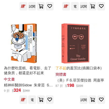
試閱
電
試閱
(英)ANNE COLLINS(編)(1)
長江文藝出版社(3)
(英)坎貝爾(1)
(英)戴維斯(1)
上海三聯書店(2)
(英)斯特萊德(1)
上海外語教育出版社(2)
(英)薩沙·劉易斯(1)
上海文藝出版社(2)
為什麼吃蛋糕、看電影、去了
了不起
的蓋茨比(插圖口袋本)
(英)達爾(1)
(英)霍奇金森(1)
上誼文化公司(2)
健身房，都還是好不起來
簡體書
中文書
（美）F·S.菲茨傑拉德
周嘉寧
198
精神科醫師Sidow
朱韋芸
SHIMA
(英)馬丁(1)
<日>冢越寬(1)
87 折
$
$
228
中國國際廣播出版社(2)
324
9 折
$
$
360
電
試閱
F S 菲茨杰拉德(1)
中國對外翻譯出版公司(2)