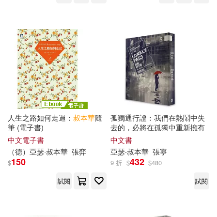
人生之路如何走過：
叔本華
隨
孤獨通行證：我們在熱鬧中失
筆 (電子書)
去的，必將在孤獨中重新擁有
中文電子書
中文書
（德）
亞瑟
·
叔本華
張弈
亞瑟
‧
叔本華
張寧
150
432
$
9 折
$
$
480
試閱
試閱