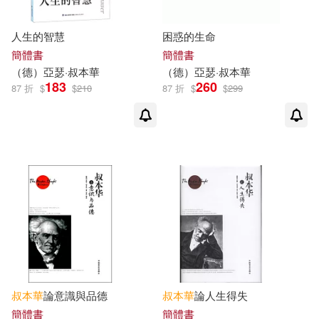
人生的智慧
困惑的生命
簡體書
簡體書
（德）
亞瑟
·
叔本華
（德）
亞瑟
·
叔本華
183
260
87 折
$
$
210
87 折
$
$
299
叔本華
論意識與品德
叔本華
論人生得失
簡體書
簡體書