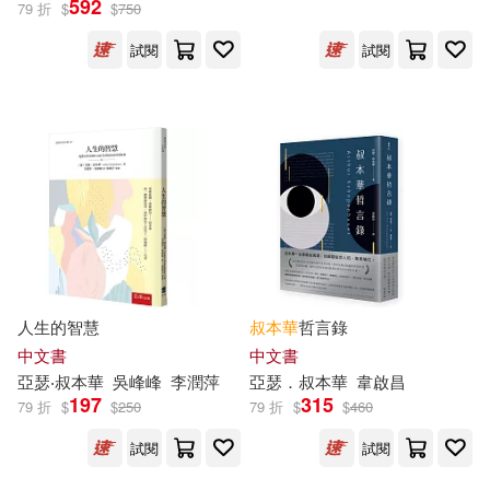
592
79 折
$
$
750
試閱
試閱
（德）亞瑟·叔本華(5)
（德國）亞瑟·叔本華(2)
[德]亞瑟·叔本華(1)
亞瑟&#8226;叔本華(1)
亞瑟·叔本華(1)
人生的智慧
叔本華
哲言錄
中文書
中文書
亞瑟
‧
叔本華
吳峰峰
李潤萍
亞瑟
．
叔本華
韋啟昌
亞瑟‧·叔本華著(1)
197
315
79 折
$
$
250
79 折
$
$
460
試閱
試閱
費爾南多‧佩索亞(1)