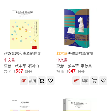
（德）亞瑟•叔本華(1)
出版社
(可複選)
五南(7)
新華先鋒(4)
作為意志和表象的世界
叔本華
美學經典論文集
中文書
中文書
新雨(4)
中國商業出版社(2)
亞瑟
．
叔本華
石冲白
亞瑟
．
叔本華
韋啟昌
537
347
79 折
$
$
680
79 折
$
$
440
野人(2)
上海譯文出版社(1)
展開
試閱
試閱
中國華僑出版社(1)
配送方式
(可複選)
吉林出版集團有限責任公司(1)