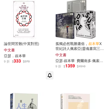
論世間苦難(中英對照)
孤獨必然戰勝庸俗，
叔本華
X
世紀詩人佩索亞|靈魂書寫三重
中文書
奏【孤獨通行證+不安之書+自
中文書
亞瑟
．
叔本華
決之書】(3冊套書)
333
亞瑟
‧
叔本華
費爾南多‧佩索亞
劉
9 折
$
$
370
1359
9 折
$
$
1510