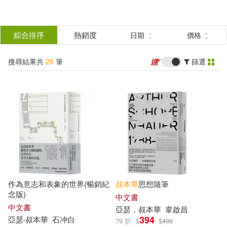
搜
尋
分類
綜合排序
熱銷度
日期
價格
(單選)
結
搜尋結果共
25
筆
篩選
圖書(21)
所有商品(25)
果
電子書(4)
篩
選
展開
作者
(可複選)
作為意志和表象的世界(暢銷紀
叔本華
思想隨筆
亞瑟‧叔本華(8)
念版)
中文書
中文書
亞瑟
．
叔本華
韋啟昌
394
亞瑟
‧
叔本華
石冲白
79 折
$
$
499
亞瑟．叔本華(5)