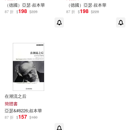
（德國）
亞瑟
·
叔本華
（德國）
亞瑟
·
叔本華
198
198
87 折
$
$
228
87 折
$
$
228
在潮流之后
簡體書
亞瑟
&
#82
26;叔本華
157
87 折
$
$
180