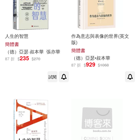
人生的智慧
作為意志與表像的世界(英文
版)
簡體書
簡體書
（德）
亞瑟
·
叔本華
張亦
華
235
（德）
亞瑟
•
叔本華
87 折
$
$
270
929
87 折
$
$
1068
試閱