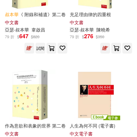
其他
(可複選)
叔本華
《 附錄和補遺》第二卷
充足理由律的四重根
中文書
中文書
亞瑟
‧
叔本華
韋啟昌
亞瑟
‧
叔本華
陳曉希
現在可購買商品(15)
647
276
79 折
$
$
820
79 折
$
$
350
試閱
作者/演唱/譯/編/繪(25)
價格
-
範圍
作為意欲和表象的世界 第二卷
人生為何不同 (電子書)
中文書
中文電子書