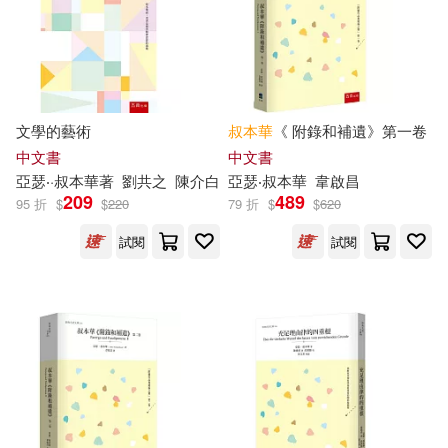
可超商取貨(21)
商務(1)
海峽文藝出版社(1)
可海外宅配(21)
金城出版社(1)
可港澳店取(21)
文學的藝術
叔本華
《 附錄和補遺》第一卷
中文書
中文書
亞瑟
‧·
叔本華
著
劉共之
陳介白
亞瑟
‧
叔本華
韋啟昌
可新加坡店取(21)
209
489
95 折
$
$
220
79 折
$
$
620
試閱
試閱
可菲律賓店取(21)
電子書
(可複選)
適合手機平板閱讀(4)