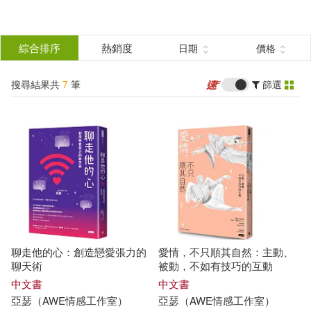
搜
尋
分類
綜合排序
熱銷度
日期
價格
(單選)
結
搜尋結果共
7
筆
篩選
圖書(4)
所有商品(7)
果
電子書(3)
篩
選
展開
作者
(可複選)
聊走他的心：創造戀愛張力的
愛情，不只順其自然：主動、
亞瑟（AWE情感工作室）(5)
聊天術
被動，不如有技巧的互動
中文書
中文書
亞瑟
（
AWE
情感
工作室
）
亞瑟
（
AWE
情感
工作室
）
AWE情感工作室(2)
亞瑟(2)