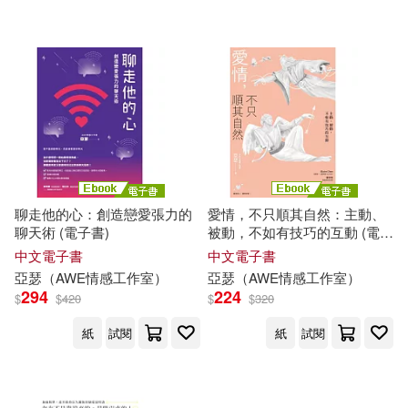
可菲律賓店取(4)
電子書
(可複選)
適合手機平板閱讀(3)
聊走他的心：創造戀愛張力的
愛情，不只順其自然：主動、
聊天術 (電子書)
被動，不如有技巧的互動 (電子
其他
(可複選)
書)
中文電子書
中文電子書
亞瑟
（
AWE
情感
工作室
）
亞瑟
（
AWE
情感
工作室
）
294
224
$
$
420
$
$
320
現在可購買商品(7)
紙
試閱
紙
試閱
作者/演唱/譯/編/繪(5)