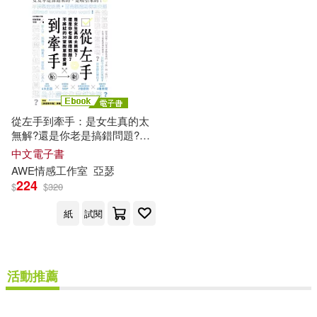
價格
-
範圍
從左手到牽手：是女生真的太
無解?還是你老是搞錯問題?不
必將就的30堂脫單戀愛課 (電
中文電子書
子書)
AWE
情感
工作室
亞瑟
224
$
$
320
紙
試閱
活動推薦