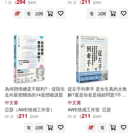
294
211
7 折
$
$
420
66 折
$
$
320
電
試閱
電
試閱
出版社
(可複選)
時報出版(7)
配送方式
(可複選)
可超商取貨(4)
可海外宅配(4)
為何戀情總是不順利?：從陌生
從左手到牽手 是女生真的太無
走向親密關係的14道戀礙謎題
解?還是你老是搞錯問題?不必
將就的30堂脫單戀愛課
中文書
中文書
可港澳店取(4)
亞瑟
（
AWE
情感
工作室
）
AWE
情感
工作室
亞瑟
211
211
66 折
$
$
320
66 折
$
$
320
可新加坡店取(4)
電
試閱
電