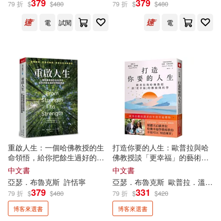
379
379
79 折
$
$
480
79 折
$
$
480
電
試閱
電
歐普拉．溫弗蕾(2)
[美]亞瑟‧C.布魯克斯（Arthur C.Bro
oks）(1)
（美）奧普拉·溫弗瑞(1)
出版社
(可複選)
重啟人生：一個哈佛教授的生
打造你要的人生：歐普拉與哈
命領悟，給你把餘生過好的簡
佛教授談「更幸福」的藝術與
天下雜誌(5)
中信出版社(3)
單建議
科學
中文書
中文書
亞瑟
．
布魯克斯
許恬寧
亞瑟
．
布魯克斯
歐普拉．溫弗蕾
379
331
商業周刊(2)
79 折
$
$
480
79 折
$
$
420
博客來選書
博客來選書