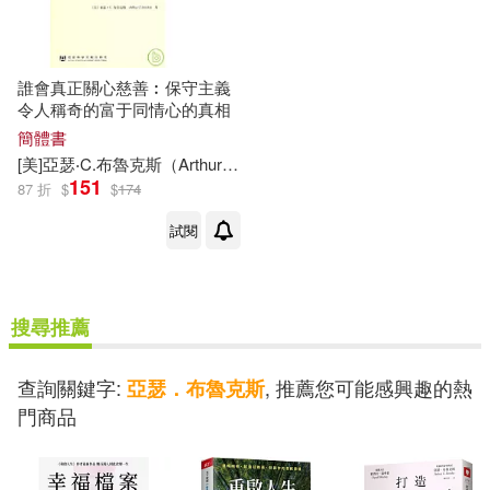
誰會真正關心慈善︰保守主義
令人稱奇的富于同情心的真相
簡體書
[美]
亞瑟
‧C.
布魯克斯
（Arthur C.Brooks）
王青山
151
87 折
$
$
174
試閱
搜尋推薦
查詢關鍵字:
, 推薦您可能感興趣的熱
亞瑟．布魯克斯
門商品