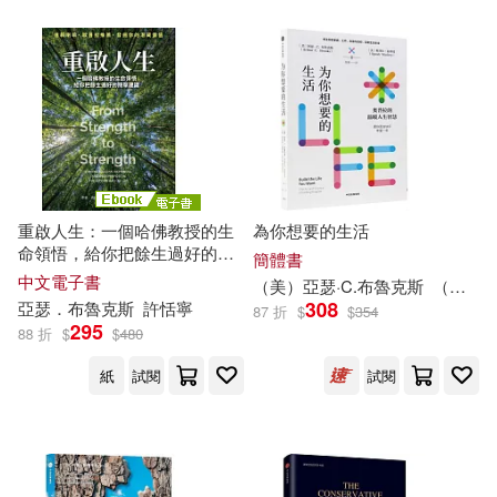
適合手機平板閱讀(3)
其他
(可複選)
現在可購買商品(9)
重啟人生：一個哈佛教授的生
為你想要的生活
命領悟，給你把餘生過好的簡
簡體書
單建議 (電子書)
作者/演唱/譯/編/繪(11)
中文電子書
（美）
亞瑟
·C.
布魯克斯
（美）奧普拉·溫弗瑞
308
亞瑟
．
布魯克斯
許恬寧
87 折
$
$
354
295
88 折
$
$
480
價格
-
範圍
紙
試閱
試閱