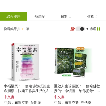
搜
尋
分類
綜合排序
熱銷度
日期
價格
(單選)
結
搜尋結果共
11
筆
篩選
圖書(8)
所有商品(11)
果
電子書(3)
篩
選
展開
作者
(可複選)
幸福檔案：一個哈佛教授的生
重啟人生珍藏版：一個哈佛教
亞瑟．布魯克斯(7)
命洞察，快樂工作與生活的33
授的生命領悟，給你把餘生過
個核心法則
好的簡單建議
中文書
中文書
亞瑟
．
布魯克斯
吳凱琳
亞瑟
．
布魯克斯
許恬寧
（美）亞瑟·C.布魯克斯(3)