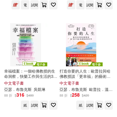
社會科學文獻出版社(1)
電
試閱
電
試閱
配送方式
(可複選)
可超商取貨(8)
可海外宅配(8)
可港澳店取(8)
幸福檔案：一個哈佛教授的生
打造你要的人生：歐普拉與哈
可新加坡店取(8)
命洞察，快樂工作與生活的33
佛教授談「更幸福」的藝術與
個核心法則 (電子書)
科學 (電子書)
中文電子書
中文電子書
可菲律賓店取(8)
亞瑟
．
布魯克斯
吳凱琳
亞瑟
．
布魯克斯
歐普拉．溫弗蕾
316
258
88 折
$
$
480
88 折
$
$
420
紙
試閱
紙
試閱
電子書
(可複選)