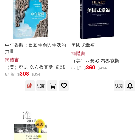
中年覺醒：重塑生命與生活的
美國式幸福
力量
簡體書
簡體書
（美）
亞瑟
·C.
布魯克斯
360
（美）
亞瑟
·C.
布魯克斯
劉誠
87 折
$
$
414
308
87 折
$
$
354
試閱
試閱