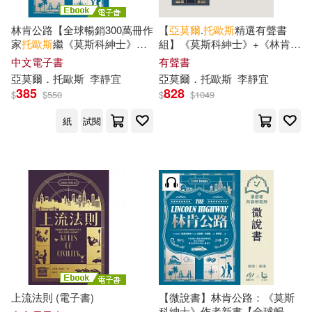
林肯公路【全球暢銷300萬冊作
【
亞
莫爾
.
托
歐斯
精選有聲書
家
托
歐斯
繼《莫斯科紳士》後
組】《莫斯科紳士》+《林肯公
的百萬銷售新作】 (電子書)
路》 (有聲書)
中文電子書
有聲書
亞
莫爾
．
托
歐斯
李靜宜
亞
莫爾
．
托
歐斯
李靜宜
385
828
$
$
550
$
$
1049
紙
試閱
上流法則 (電子書)
【微說書】林肯公路：《莫斯
科紳士》作者新書【全球暢銷