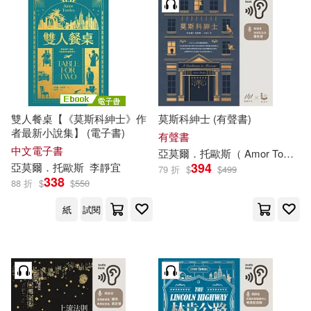
其他
(可複選)
現在可購買商品(15)
雙人餐桌【《莫斯科紳士》作
莫斯科紳士 (有聲書)
作者/演唱/譯/編/繪(18)
者最新小說集】 (電子書)
有聲書
中文電子書
亞
莫爾
．
托
歐斯
（ Amor Towles）
394
亞
莫爾
．
托
歐斯
李靜宜
價格
79 折
$
$
499
-
338
88 折
範圍
$
$
550
紙
試閱