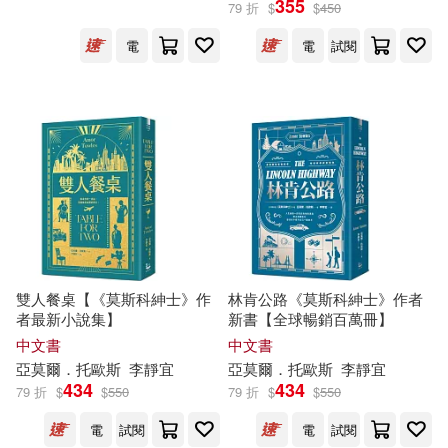
(2)
355
79 折
$
$
450
電
電
試閱
出版社
(可複選)
漫遊者文化(16)
遍路文化(2)
Linfair Records Limited(1)
Warner Classics(1)
雙人餐桌【《莫斯科紳士》作
林肯公路《莫斯科紳士》作者
者最新小說集】
新書【全球暢銷百萬冊】
中文書
中文書
配送方式
(可複選)
亞
莫爾
．
托
歐斯
李靜宜
亞
莫爾
．
托
歐斯
李靜宜
434
434
79 折
$
$
550
79 折
$
$
550
可超商取貨(10)
電
試閱
電
試閱