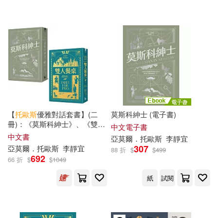
可海外宅配(10)
可港澳店取(9)
可新加坡店取(9)
可菲律賓店取(9)
【
托
歐斯
優雅對話套書】(二
莫斯科紳士 (電子書)
冊)：《莫斯科紳士》、《雙人
中文電子書
餐桌》
中文書
亞
莫爾
．
托
歐斯
李靜宜
電子書
(可複選)
307
亞
莫爾
．
托
歐斯
李靜宜
88 折
$
$
499
692
66 折
$
$
1049
適合手機平板閱讀(5)
紙
試閱
免費電子書(2)