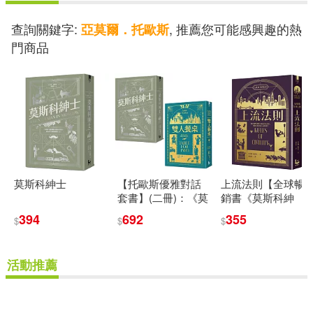
Conunova / Pierre Génisson /
David Kadouch / Edgar
查詢關鍵字:
, 推薦您可能感興趣的熱
亞莫爾．托歐斯
Moreau / Rosanne Philippens /
門商品
Quatuor Diotima)
莫斯科紳士
【托歐斯優雅對話
上流法則【全球暢
套書】(二冊)：《莫
銷書《莫斯科紳
斯科紳士》、《雙
士》作者托歐斯出
394
692
355
$
$
$
人餐桌》
道作】
活動推薦
重新設定
確認