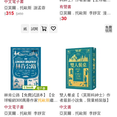
中文電子書
百萬冊】 (有聲書)
有聲書
亞
莫爾
．
托
歐斯
謝孟蓉
315
亞
莫爾
．
托
歐斯
李靜宜
漫遊者內容研究所
$
$
450
30
$
免費
紙
試閱
領用
林肯公路【免費試讀本】【全
雙人餐桌【《莫斯科紳士》作
球暢銷300萬冊作家
托
歐斯
繼
者最新小說集，限量精裝版】
《莫斯科紳士》後的百萬銷售
中文電子書
中文書
新作】 (電子書)
亞
莫爾
．
托
歐斯
李靜宜
亞
莫爾
．
托
歐斯
李靜宜