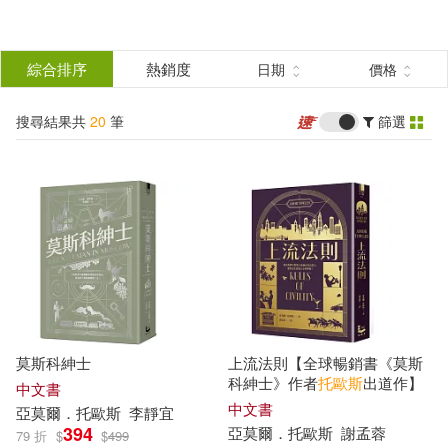
搜
尋
分類
綜合排序
熱銷度
日期
價格
(單選)
結
搜尋結果共
20
筆
篩選
圖書(8)
所有商品(20)
果
影音(2)
電子書(5)
篩
選
有聲書(5)
展開
作者
(可複選)
莫斯科紳士
上流法則【全球暢銷書《莫斯
亞莫爾．托歐斯(16)
科紳士》作者
托
歐斯
出道作】
中文書
中文書
亞
莫爾
．
托
歐斯
李靜宜
亞莫爾．托歐斯（ Amor Towles）
394
亞
莫爾
．
托
歐斯
謝孟蓉
79 折
$
$
499