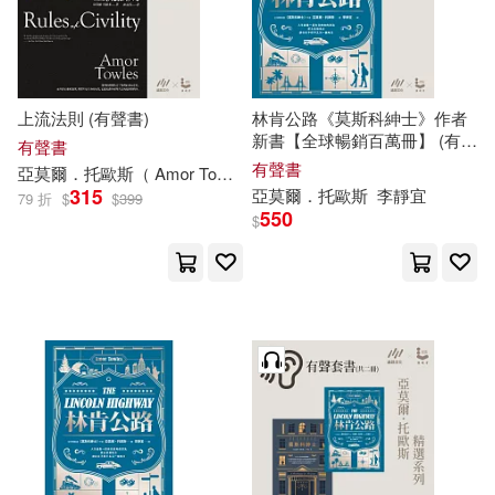
上流法則 (有聲書)
林肯公路《莫斯科紳士》作者
新書【全球暢銷百萬冊】 (有聲
有聲書
書)
有聲書
亞
莫爾
．
托
歐斯
（ Amor Towles）
謝孟蓉
遍路文化
315
亞
莫爾
．
托
歐斯
李靜宜
79 折
$
$
399
550
$