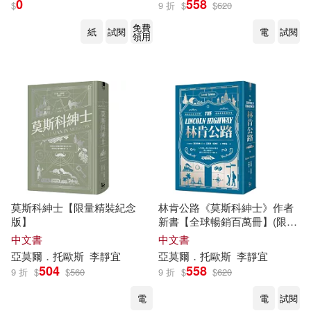
0
558
$
9 折
$
$
620
免費
紙
試閱
電
試閱
領用
莫斯科紳士【限量精裝紀念
林肯公路《莫斯科紳士》作者
版】
新書【全球暢銷百萬冊】(限量
精裝版)
中文書
中文書
亞
莫爾
．
托
歐斯
李靜宜
亞
莫爾
．
托
歐斯
李靜宜
504
558
9 折
$
$
560
9 折
$
$
620
電
電
試閱