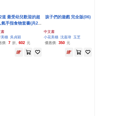
02道 最受幼兒歡迎的超
孩子們的遊戲 完全版(06)
人氣手指食物套書(共2
)：1~3歲幼兒手指食物
文書
中文書
貞穎媽嬰幼兒手指食物暢
村
美
穗
吳貞穎
小花
美
穗
沈嘉瑋
玉芝
銷
7
602
350
惠價:
折,
元
優惠價:
元