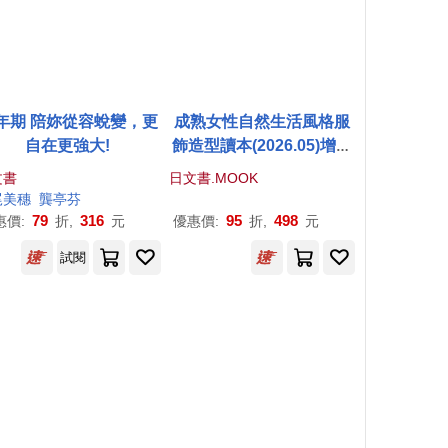
年期 陪妳從容蛻變，更
成熟女性自然生活風格服
自在更強大!
飾造型讀本(2026.05)增刊
號：菅野
美穗
(附MOOMIN
文書
日文書.MOOK
慕敏家族湯匙5入組)
尾
美
穗
龔亭芬
79
316
95
498
惠價:
折,
元
優惠價:
折,
元
試閱