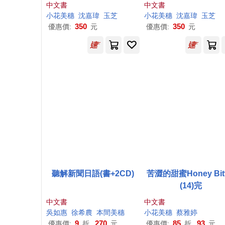
中文書
中文書
小花
美
穗
沈嘉瑋
玉芝
小花
美
穗
沈嘉瑋
玉芝
350
350
優惠價:
元
優惠價:
元
聽解新聞日語(書+2CD)
苦澀的甜蜜Honey Bitt
(14)完
中文書
中文書
吳如惠
徐希農
本間
美
穗
小花
美
穗
蔡雅婷
9
270
85
93
優惠價:
折,
元
優惠價:
折,
元