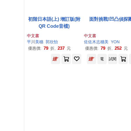
初階日本語(上) 增訂版(附
面對挑戰!凹凸偵探
QR Code音檔)
中文書
中文書
平川
美
穗
郭欣怡
佐佐木志
穗
美
YON
79
237
79
252
優惠價:
折,
元
優惠價:
折,
元
電
試閱