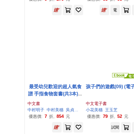
電
最受幼兒歡迎的超人氣食
孩子們的遊戲(09) (電
譜 手指食物套書(共3本)：
100道最受幼兒歡迎的超
中文書
中文電子書
人氣食譜+1~3歲幼兒手指
中村明子
中村
美
穗
吳貞穎
日本WILL兒童知識教育研究
小花
美
穗
王玉芝
食物+貞穎媽嬰幼兒手指食
7
854
79
52
優惠價:
折,
元
優惠價:
折,
元
物
試閱