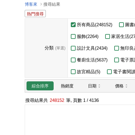
博客來
搜尋結果
熱門搜尋
所有商品(248152)
圖書(
服飾(2264)
家居生活(27
分類
設計文具(2434)
無印良品
(單選)
餐廚生活(5637)
電子票證
故宮精品(5)
電子書閱讀器
日期
價格
綜合排序
熱銷度
搜尋結果共
248152
筆, 頁數
1
/ 4136