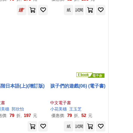
紙
試閱
階日本語(上)(增訂版)
孩子們的遊戲(06) (電子書)
文書
中文電子書
川
美
穗
郭欣怡
小花
美
穗
王玉芝
79
197
79
52
惠價:
折,
元
優惠價:
折,
元
紙
試閱