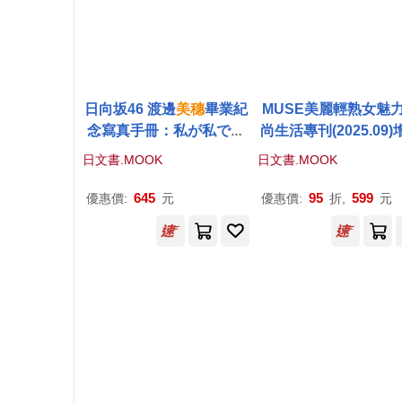
日向坂46 渡邊
美
穗
畢業紀
MUSE美麗輕熟女魅
念寫真手冊：私が私であ
尚生活專刊(2025.09)
るために(附明信片3枚組)
號：菅野
美穗
(附紀之
日文書.MOOK
日文書.MOOK
KINOKUNIYA遮陽
傘)
645
95
599
優惠價:
元
優惠價:
折,
元