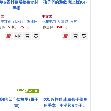
草&香料藥膳養生食材
孩子們的遊戲 完全版(04)
手冊
文書
中文書
村
美
穗
香（監修）
劉姍珊
小花
美
穗
沈嘉瑋
玉芝
5
175
350
惠價:
折,
元
優惠價:
元
試閱
發吧!凹凸偵探團 (電子
吃飯超輕鬆 訓練孩子學會
書)
用手拿、用湯匙&叉子、