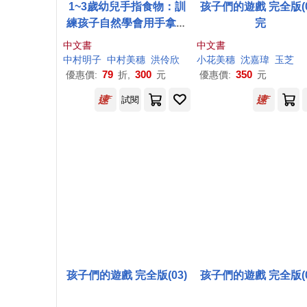
1~3歲幼兒手指食物：訓
孩子們的遊戲 完全版(0
練孩子自然學會用手拿、
完
用湯匙&叉子、筷子吃(最
中文書
中文書
新修訂版)
中村明子
中村
美
穗
洪伶欣
小花
美
穗
沈嘉瑋
玉芝
79
300
350
優惠價:
折,
元
優惠價:
元
試閱
孩子們的遊戲 完全版(03)
孩子們的遊戲 完全版(0