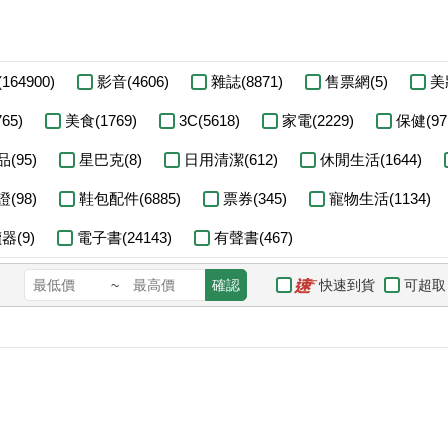
164900)
影音(4606)
雜誌(8871)
售票網(5)
美妝
65)
美食(1769)
3C(5618)
家電(2229)
保健(97
(95)
星巴克(8)
日用清潔(612)
休閒生活(1644)
(98)
鞋包配件(6885)
票券(345)
寵物生活(1134)
(9)
電子書(24143)
有聲書(467)
快速到貨
可超取
~
確認