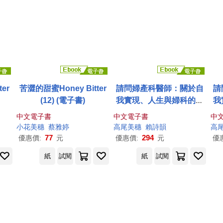
er
苦澀的甜蜜Honey Bitter
請問婦產科醫師：關於自
請
(12) (電子書)
我實現、人生與婦科的重
我
要大小事 (電子書)
中文電子書
中文電子書
中
小花
美
穗
蔡雅婷
高尾
美
穗
賴詩韻
高
77
294
優惠價:
元
優惠價:
元
優
紙
試閱
紙
試閱