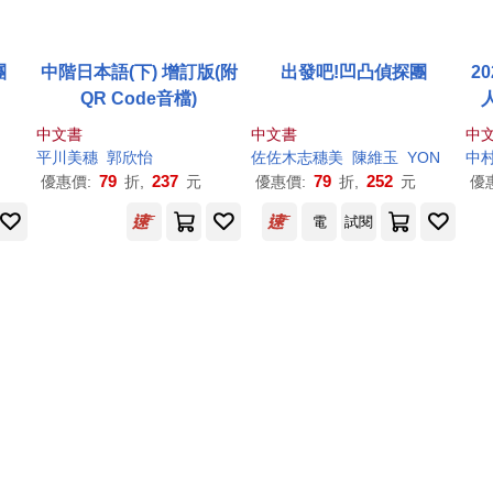
團
中階日本語(下) 增訂版(附
出發吧!凹凸偵探團
2
QR Code音檔)
本
中文書
中文書
中
+
平川
美
穗
郭欣怡
佐佐木志
穗
美
陳維玉
YON
中
79
237
79
252
優惠價:
折,
元
優惠價:
折,
元
優
電
試閱