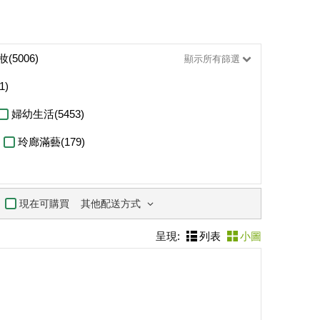
(5006)
顯示所有篩選
1)
婦幼生活(5453)
玲廊滿藝(179)
其他配送方式
現在可購買
呈現:
列表
小圖