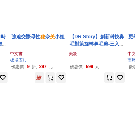
力時
強迫交際母性
穗
奈
美
小姐
【DR.Story】創新科技鼻
更
增刊
毛對策旋轉鼻毛剪-三入組
國屋
(除鼻毛 鼻毛修剪) キュー
中文書
美妝
中
摺疊
とミスイ(秋和米
穗
)
板場広し
高
9
297
599
優惠價:
折,
元
優惠價:
元
優