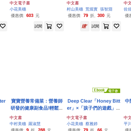
學，讓你更懂貓的心
中文電子書
中文書
中
小花
美
穗
村山
美
穗
荒堀實
張智淵
佐
603
79
300
優惠價:
元
優惠價:
折,
元
優
試閱
試閱
er
寶寶營養常備菜：營養師
Deep Clear「Honey Bitt
中
研發的健康副食品!輕鬆一
er」×「孩子們的遊戲」特
次做好7天份量，5個月~1
別番外篇(全) (電子書)
中文書
中文電子書
中
歲半適用!
中村
美
穗
羅淑慧
小花
美
穗
蔡雅婷
平
9
288
79
66
優惠價:
折,
元
優惠價:
折,
元
優