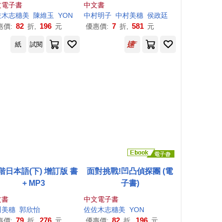
筷子吃飯套書(共2本)：1~
文電子書
中文書
3歲幼兒手指食物+吃飯超
佐木志
穗
美
陳維玉
YON
中村明子
中村
美
穗
侯政廷
輕鬆，一起BLW吧!
82
196
7
581
惠價:
折,
元
優惠價:
折,
元
紙
試閱
階日本語(下) 增訂版 書
面對挑戰!凹凸偵探團 (電
+ MP3
子書)
文書
中文電子書
川
美
穗
郭欣怡
佐佐木志
穗
美
YON
79
276
82
196
惠價:
折,
元
優惠價:
折,
元