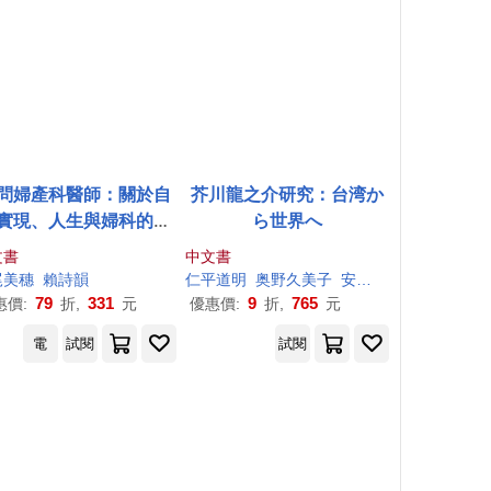
問婦產科醫師：關於自
芥川龍之介研究：台湾か
實現、人生與婦科的重
ら世界へ
要大小事
文書
中文書
尾
美
穗
賴詩韻
仁平
道明
奥野久美子
安藤公
美
宮坂覺
平
79
331
9
765
惠價:
折,
元
優惠價:
折,
元
電
試閱
試閱