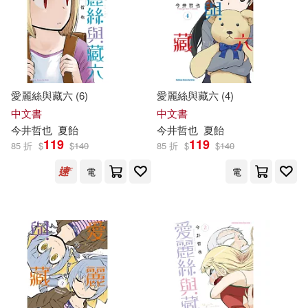
MOODYZ(1)
PARCO出版(1)
今井晶也(2)
今井祐(2)
SBクリエイティブ(1)
伊藤三巳華(2)
伊藤潤二(2)
TRY-X(1)
アルファポリス(1)
愛麗絲與藏六 (6)
愛麗絲與藏六 (4)
中文書
中文書
吉富昭仁(2)
坂井豐貴(2)
今井
哲也
夏飴
今井
哲也
夏飴
インプレス(1)
119
119
85 折
$
$
140
85 折
$
$
140
太宰治(2)
安曇潤平(2)
電
電
エムディエヌコーポレーション(1)
安田洋祐(2)
山口真一(2)
ジュネット(1)
星野崇宏(2)
桜沢まひる(2)
ジーウォーク(1)
梶山靜夫(2)
ベースボール・マガジン社(1)