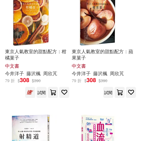
今井志保子(1)
今井新悟(1)
河出書房新社(1)
今井昭彦(1)
今井有美(1)
深圳報業集團出版社(1)
今井末知(1)
今井泉(1)
清華大學出版社(1)
漢欣(1)
東京人氣教室的甜點配方：柑
東京人氣教室的甜點配方：蘋
橘菓子
果菓子
今井清雅(1)
今井照(1)
中文書
中文書
玄光社(1)
環球-DECCA(1)
今井
洋子
藤沢楓
周欣芃
今井
洋子
藤沢楓
周欣芃
今井真椎(1)
今井真理(1)
308
308
79 折
$
$
390
79 折
$
$
390
生活人文(1)
碁峰(1)
試閱
試閱
今井真由美(1)
今井秋芳(1)
祥伝社(1)
繪虹企業(1)
今井繁之(1)
今井美佐(1)
華東師範大學出版社(1)
今井翔太(1)
今井裕平(1)