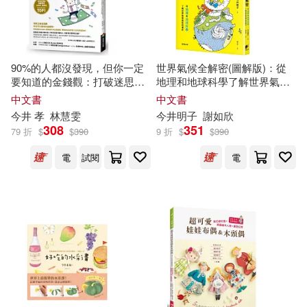
（日）今井淳子，（日）加部千賀
子(1)
90%的人都沒發現，但你一定
世界氣候全解密(圖解版)：從
（日）今井睦美(1)
要知道的金錢觀：打破迷思，
地理和地球科學了解世界氣候
從固定薪水走向財富自由，用
是如何運作
中文書
中文書
金錢吸引富足的祕密關鍵
（日）今井祥人（編著）(1)
今井
孝
林慧雯
今井
明子
謝如欣
308
351
79 折
$
$
390
9 折
$
$
390
（日）本間昭，（日）堀內蕗，
電
試閱
電
（日）今井幸充(1)
（日）梶山靜夫(1)
（日）藤澤楓(1)
ﾛﾘｶﾜこれくしょん(1)