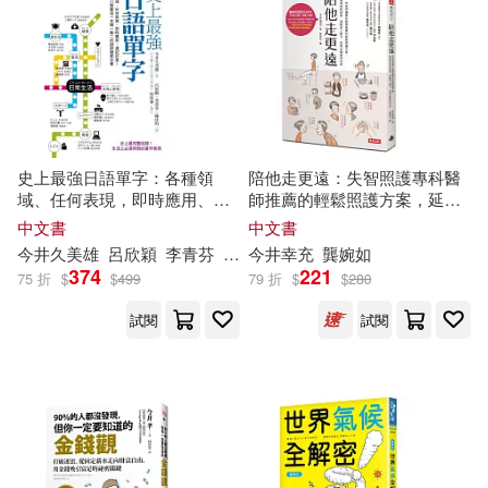
（日）今井信行(1)
（日）今井千尋(1)
（日）今井喬裕(1)
史上最強日語單字：各種領
陪他走更遠：失智照護專科醫
域、任何表現，即時應用、速
師推薦的輕鬆照護方案，延緩
（日）今井孝成（主編）(1)
記好查，這輩子只需要這一本
患者病程發展、減輕家人壓
中文書
中文書
獨一無二的超詳細單字書
力，長照必備萬用手冊
今井
久美雄
呂欣穎
李青芬
陳佳昀
今井
幸充
龔婉如
（日）今井新悟(1)
374
221
75 折
$
$
499
79 折
$
$
280
試閱
試閱
（日）今井晶也(1)
（日）今井洋子(1)
（日）今井淳(1)