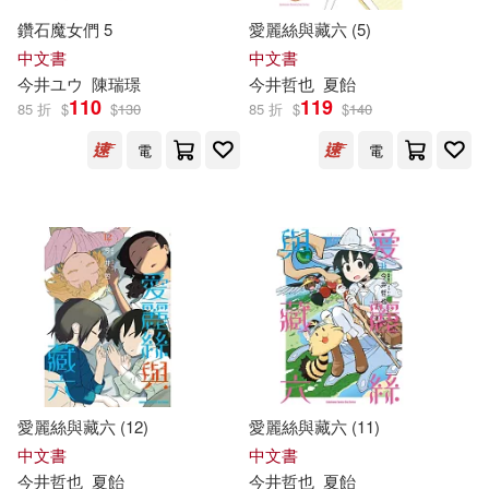
-
主婦と生活社(3)
晨星(3)
範圍
鑽石魔女們 5
愛麗絲與藏六 (5)
ながえSTYLE(4)
タイキ(4)
中文書
中文書
采實文化(3)
野人(3)
今井
ユウ
陳瑞璟
今井
哲也
夏飴
110
119
85 折
$
$
130
85 折
$
$
140
今井 ユウ(4)
今井久美雄(4)
Milkyway(2)
Neo Media(2)
電
電
今井孝(4)
今井未知(4)
Philips(2)
今井誠(4)
淺野敦子(4)
ウィットスタジオ(2)
西条真二(4)
グラフィック社(2)
PRESTIGE DIGITAL BOOK SERIE
S(3)
スターツ出版(2)
三悅文化(2)
愛麗絲與藏六 (12)
愛麗絲與藏六 (11)
中文書
中文書
バルタン(3)
上海教育出版社(2)
今井
哲也
夏飴
今井
哲也
夏飴