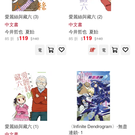
橘子（曹筱如）(2)
ホビージャパン(1)
三采(1)
愛麗絲與藏六 (3)
愛麗絲與藏六 (2)
中文書
中文書
海道 左近(2)
海道左近(2)
今井
哲也
夏飴
今井
哲也
夏飴
上海交通大學出版社(1)
119
119
85 折
$
$
140
85 折
$
$
140
猪川朱美(2)
田中博子(2)
電
電
不求人文化(1)
真田美樹(2)
蒼乃白兎(2)
世界圖書出版公司北京公司(1)
藤井樹（吳子雲）(2)
中信出版社(1)
西蒙娜．戴維斯(2)
中國人民大學出版社(1)
赤坂なつみ(2)
長田佳子(2)
中央公論新社(1)
愛麗絲與藏六 (1)
〈Infinite Dendrogram〉-無盡
連鎖- 1
中文書