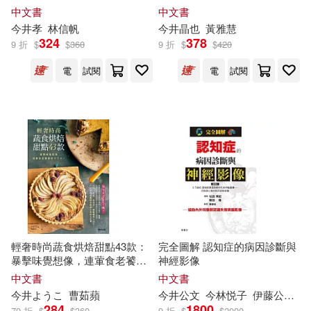
預算的一人行銷必讀寶典，四
萬筆數據分析，免糾纏、免口
中文書
中文書
步驟讓「潛在顧客」想買時第
才，年年吸引萬人搶上課
今井
孝
林信帆
今井
晶也
黃雅慧
一個找你。
324
378
9 折
$
$
360
9 折
$
$
420
電
試閱
電
試閱
輕奢時尚蔬食烘焙甜點43款：
完全圖解 認知症的病因診斷與
暴擊味覺想像，連葷食老饕都
神經影像
停不了口!
中文書
中文書
今井
ようこ
曹茹蘋
今井
公文
今
林悦子
伊藤公輝
住
284
1800
79 折
$
$
360
9 折
$
$
2000