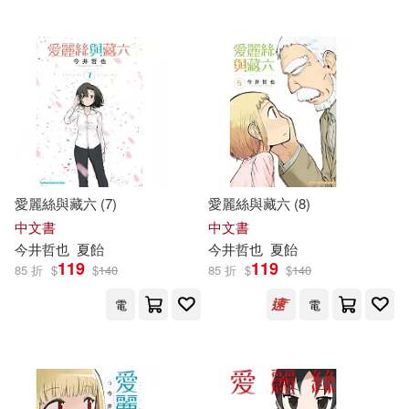
Milkyway(2)
hgg(2)
楓書坊(2)
lovepop.net(2)
河南科學技術出版社(2)
マライヤ・ムー(2)
滾石(2)
畢方(2)
上野雄史(2)
福音館書店(2)
立東舍(2)
愛麗絲與藏六 (7)
愛麗絲與藏六 (8)
中文書
中文書
人妻E-Book B.D.S(2)
今井
哲也
夏飴
今井
哲也
夏飴
維京(2)
衛城出版(2)
119
119
85 折
$
$
140
85 折
$
$
140
今井 孝(2)
今井ゆあ(2)
電
電
Deutsche Grammophon(1)
今井ゆうみ(2)
今井優里奈(2)
Elegant-Boutique 新手作(1)
今井彩乃(2)
今井明子(2)