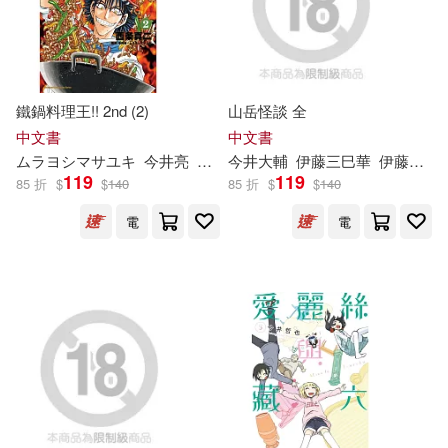
倉木しおり(5)
優梨まいな(5)
大是文化(4)
慕客館(4)
電子書
(可複選)
富田優衣(5)
星咲マイカ(5)
文化出版局(4)
楓葉社文化(4)
鐵鍋料理王!! 2nd (2)
山岳怪談 全
適合手機平板閱讀(12)
柊るい(5)
椎葉みくる(5)
中文書
中文書
瑞昇(4)
KADOKAWA(3)
ムラヨシマサユキ
今井
亮
西条真二
今井
大輔
黃琳雅
伊藤三巳華
伊藤潤二
適合平板閱讀(146)
119
119
85 折
$
$
140
85 折
$
$
140
水谷あおい(5)
浅田結梨(5)
Linfair Records Limited(3)
電
電
稲場るか(5)
藤沢楓(5)
其他
(可複選)
PRESTIGE(3)
阿部栞菜(5)
現在可購買商品(284)
SONY MUSIC(3)
U-CAN(3)
（日）今井正明(5)
作者/演唱/譯/編/繪(402)
warner music(3)
世茂(3)
（日）今井美佐(5)
價格