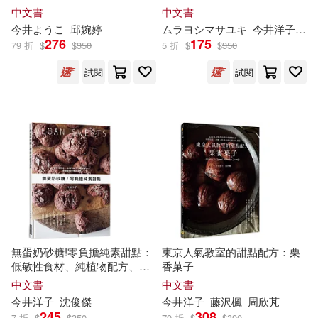
新井哲明(1)
日笠由紀(1)
精緻糖
法。最豪華的老師群!一次學會
中文書
中文書
六位甜點大師的人氣配方
今井
ようこ
邱婉婷
ムラヨシマサユキ
今井
洋子
原
276
175
79 折
$
$
350
5 折
$
$
350
朝田隆(1)
本多さおり(1)
試閱
試閱
本多弘美(1)
李昌圭(1)
村山繁雄(1)
松田博史(1)
松藤文男(1)
根本清貴(1)
桃尻かのん(1)
森口慶一(1)
無蛋奶砂糖!零負擔純素甜點：
東京人氣教室的甜點配方：栗
森墾(1)
横山幸太(1)
低敏性食材、純植物配方、最
香菓子
簡單作法!健康甜點飲食新觀
中文書
中文書
念，無負擔的輕療癒甜點
今井
洋子
沈俊傑
今井
洋子
藤沢楓
周欣芃
櫻井圭太(1)
水野太貴(1)
245
308
7 折
$
$
350
79 折
$
$
390