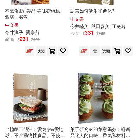
園田聖絵(1)
坂井より子(1)
不需蛋&乳製品 美味磅蛋糕、
語言如何誕生和進化?
派塔、鹹派
中文書
中文書
今井
睦美
秋田喜美
王筱玲
坪井いづよ(1)
堀井美月(1)
331
今井
洋子
龔亭芬
79 折
$
$
420
231
66 折
$
$
350
塚田恵鯉子(1)
試閱
電
試閱
孫佳音，楊峻，（日）野畑理佳，
今井壽枝，濱田亮輔(1)
小春あや(1)
山川健一(1)
後藤由紀子(1)
德丸阿耶(1)
戴群芳(1)
斉藤千里(1)
全植蔬三明治：愛健康&愛地
菓子研究家的創意馬芬：嶄新
球，不含動物性食品、不使用
又迷人的口味、香氣和材料用