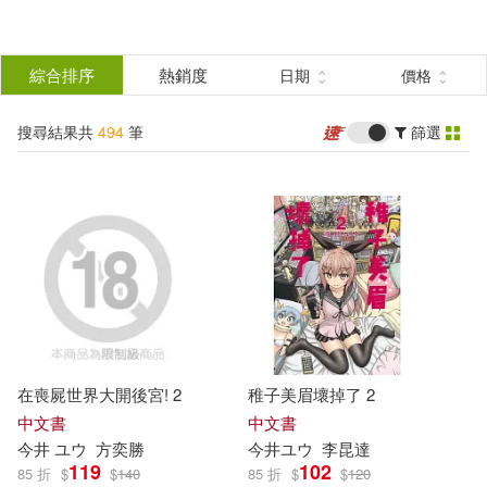
搜
尋
分類
綜合排序
熱銷度
日期
價格
(單選)
結
搜尋結果共
494
筆
篩選
圖書(216)
所有商品(494)
果
影音(50)
雜誌(67)
篩
選
保健(3)
電子書(158)
展開
作者
(可複選)
在喪屍世界大開後宮! 2
稚子美眉壞掉了 2
今井神(37)
今井哲也(29)
中文書
中文書
今井
ユウ
方奕勝
今井
ユウ
李昆達
119
102
85 折
$
$
140
85 折
$
$
120
今井夏帆(24)
今井幹夫(24)