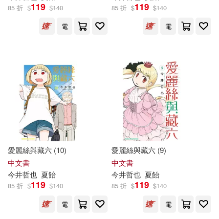
119
119
85 折
$
$
140
85 折
$
$
140
プレステージ出版（写真集）(3)
中國少年兒童出版社(2)
電
電
今井えみ(3)
今井みすず(3)
化學工業出版社(2)
今井三太郎(3)
今井伸(3)
北京大學出版社(2)
今井佐惠子(3)
今井初音(3)
南開大學出版社(2)
今井洋輔(3)
今井雅子(3)
天下文化(2)
如何(2)
愛麗絲與藏六 (10)
愛麗絲與藏六 (9)
中文書
中文書
寺田敏雄(3)
秋田喜美(3)
今井
哲也
夏飴
今井
哲也
夏飴
小熊出版(2)
新世界出版社(2)
119
119
85 折
$
$
140
85 折
$
$
140
關惠里香(3)
(日)今井干夫(2)
電
電
方智(2)
日經BP社(2)