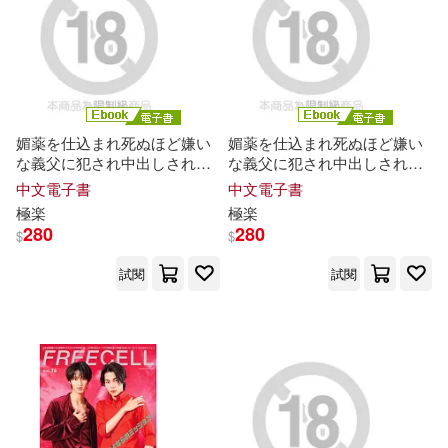
媚薬を仕込まれ死ぬほど嫌い
媚薬を仕込まれ死ぬほど嫌い
な義父に犯され中出しされた
な義父に犯され中出しされた
人妻
今井
夏帆 Episode.02 (電
人妻
今井
夏帆 Episode.01 (電
中文電子書
中文電子書
子書)
子書)
極楽
極楽
280
280
$
$
試閱
試閱