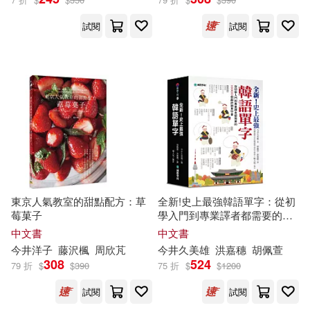
試閱
試閱
泉りおん(1)
泉鏡花(1)
為末大(1)
田畑聖子(1)
石川正憲(1)
神坂ひなの(1)
立道嶺央(1)
荒井良二(1)
葦沢かもめ(1)
東京人氣教室的甜點配方：草
全新!史上最強韓語單字：從初
莓菓子
學入門到專業譯者都需要的
10000個超詳細單字書
中文書
中文書
藤子・ F・不二雄(1)
今井
洋子
藤沢楓
周欣芃
今井
久美雄
洪嘉穗
胡佩萱
308
524
79 折
$
$
390
75 折
$
$
1200
裸体工房(1)
谷崎潤一郎(1)
試閱
試閱