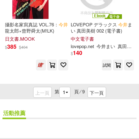
攝影名家寫真誌 VOL.76：
今井
LOVEPOP デラックス
今井
ま
龍太郎×曾野舜太(M!LK)
い 真田美樹 002 (電子書)
日文書.MOOK
中文電子書
385
lovepop.net
今井
まい
真田美樹
$
$
404
140
$
試閱
第
頁 ⁄
9
上一頁
下一頁
活動推薦
重新設定
確認