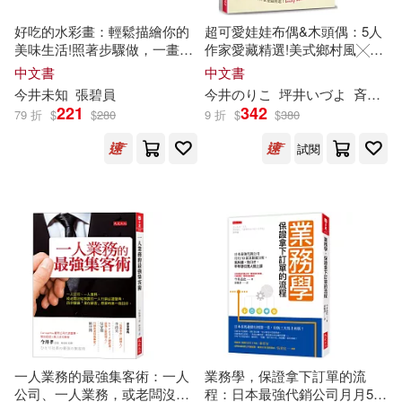
好吃的水彩畫：輕鬆描繪你的
超可愛娃娃布偶&木頭偶：5人
美味生活!照著步驟做，一畫就
作家愛藏精選!美式鄉村風╳漫
上手!
畫繪本人物╳童話幻想
中文書
中文書
今井
未知
張碧員
今井
のりこ
坪井いづよ
斉藤千里
221
342
79 折
$
$
280
9 折
$
$
380
試閱
一人業務的最強集客術：一人
業務學，保證拿下訂單的流
公司、一人業務，或老闆沒給
程：日本最強代銷公司月月50