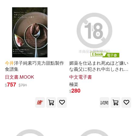
今井
洋子純素巧克力甜點製作
媚薬を仕込まれ死ぬほど嫌い
食譜集
な義父に犯され中出しされた
人妻
今井
夏帆 Episode.03 (電
日文書.MOOK
中文電子書
子書)
757
極楽
$
$
791
280
$
試閱