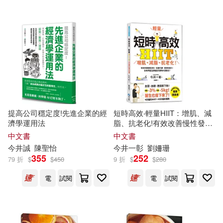
今井ささる(1)
今井しのぶ(1)
扶桑社(1)
文經社(1)
今井のりこ(1)
今井一暁(1)
新星出版社(1)
新自然主義(1)
今井久惠(1)
今井信子(1)
方言文化(1)
日勞研(1)
今井公文(1)
今井叶美(1)
提高公司穩定度!先進企業的經
短時高效‧輕量HIIT：增肌、減
時報出版(1)
濟學運用法
脂、抗老化!有效改善慢性發
炎、促進代謝、提高免疫力，
今井壽(1)
今井太郎(1)
中文書
中文書
全世界醫生都矚目的劃時代運
東京ニュース通信社(1)
今井
誠
陳聖怡
今井
一彰
劉姍珊
動法!
355
252
79 折
$
$
450
9 折
$
$
280
今井幸充(1)
今井弓子(1)
東方出版社(1)
電
試閱
電
試閱
今井彩香(1)
今井忍(1)
武漢大學出版社(1)