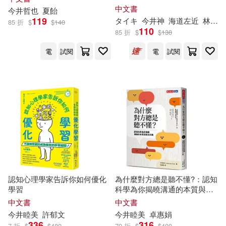
門川洋子(2)
麻宮しま(2)
中文書
今井
哲也
夏飴
人民郵電出版社(1)
光文社(1)
119
タイキ
今井
神
海道左近
林志昌
85 折
$
$
140
110
85 折
$
$
130
（日）今井彩乃(2)
北京時代華文書局(1)
電
試閱
電
試閱
（日）北澤杏子(2)
北京美術攝影出版社(1)
(日)今井和子(1)
南江堂(1)
南海出版公司(1)
(日）今井志保子(1)
印刷工業出版社(1)
FIRST LADY(1)
原笙國際(1)
台灣先智(1)
認知心理學家告訴你如何優化
為什麼對方總是聽不懂?：認知
GOLD出版(1)
SpiceVisual(1)
學習
科學為你揭曉溝通的本質與解
決方案
台聖(1)
商務印書館(1)
中文書
中文書
今井
睦美
許郁文
今井
睦美
卓惠娟
Wink up編輯部(1)
336
316
7 折
$
$
480
79 折
$
$
400