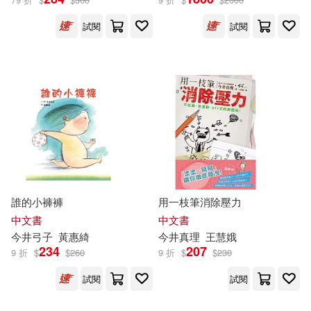
試閱
試閱
誰的小褲褲
用一枝筆消除壓力
中文書
中文書
今井
弓子
黃惠綺
今井
真理
王慧娥
234
207
9 折
$
$
260
9 折
$
$
230
試閱
試閱