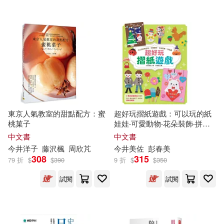
釘本緑(1)
鈴木孝典(1)
鈴木治子(1)
関 彩(1)
阮飛宇(1)
飛竜(1)
餡玉(1)
高橋晶(1)
東京人氣教室的甜點配方：蜜
超好玩摺紙遊戲：可以玩的紙
桃菓子
娃娃‧可愛動物‧花朵裝飾‧拼貼
畫
鶴見昂(1)
齊藤祐子(1)
中文書
中文書
今井
洋子
藤沢楓
周欣芃
今井
美佐
彭春美
308
315
79 折
$
$
390
9 折
$
$
350
（日）今井俊(1)
試閱
試閱
（日）今井信子(1)