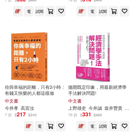
外語教學與研究出版社(1)
電
試閱
電
試閱
[日]今井干夫(1)
大樹林(1)
字畝文化(1)
[日]今井干夫 森田拳田 畫(1)
小學館(1)
小魯文化(1)
[日]今井志保子(1)
山と渓谷社(1)
[日]今井芳昭(1)
alarm(1)
山東科學技術出版社(1)
你與幸福的距離，只有2小時：
拋開既定印象，用最新經濟學
コウケンテツ(等)(1)
有錢又快樂的人都這樣做
手法解決問題!
岩波書店(1)
中文書
中文書
ヒマワリソウヤ(1)
中島敦(1)
今井
孝
高宜汝
上野雄史
今井
誠
坂井豐貴
安田
復旦大學出版社(1)
217
331
7 折
$
$
310
79 折
$
$
420
中川たま(1)
今井 真由美(1)
電
電
試閱
徳間書店(1)
成美堂出版(1)