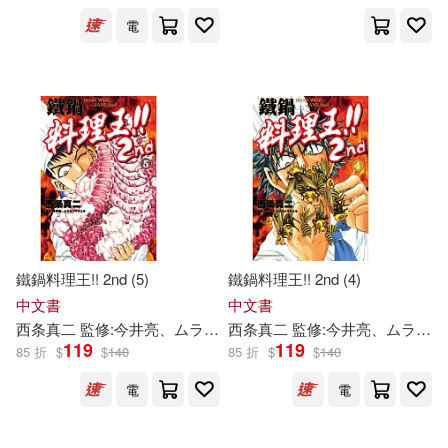
電
今井康繪(22)
極楽(19)
展開
今井ユウ(18)
今井麻衣(12)
出版社
(可複選)
GLAY’z(10)
MAXING(10)
尖端(51)
東立(39)
今井ようこ(9)
今井洋子(9)
台灣角川(34)
大新書局(24)
鐵鍋料理王!! 2nd (5)
鐵鍋料理王!! 2nd (4)
れいむ(8)
今井まい(8)
中文書
中文書
ZERO ONE STYLE.inc(21)
展開
西条真二 監修:
今井
亮、ムラヨシマサユキ
西条真二 監修:
黃琳雅
今井
亮、ムラヨシマサユキ
119
119
85 折
$
$
140
85 折
$
$
140
今井一彰(8)
TMA(7)
TMEplus(20)
MTEX(17)
電
電
配送方式
(可複選)
今井 神(6)
今井亮(6)
愛貝克思(15)
台灣東販(11)