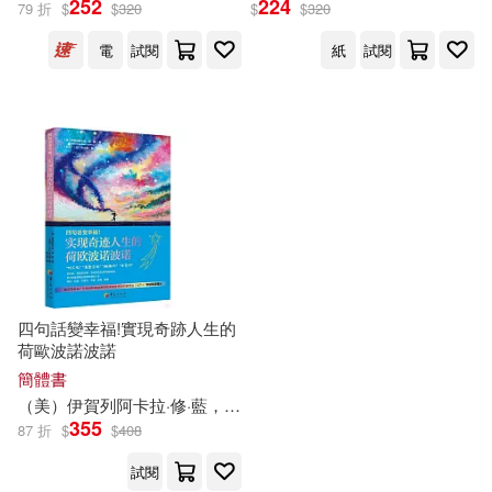
252
224
79 折
$
$
320
$
$
320
（美）伊賀列阿卡拉·修·藍，（日）
電
試閱
紙
試閱
丸山茜(1)
出版社
(可複選)
方智(2)
華夏出版社(1)
配送方式
(可複選)
四句話變幸福!實現奇跡人生的
荷歐波諾波諾
簡體書
可超商取貨(2)
可海外宅配(2)
（美）
伊
賀
列
阿卡拉
·
修
·
藍
，（日）
丸山
茜
邱心柔
355
87 折
$
$
408
可港澳店取(2)
試閱