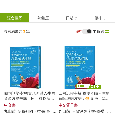
搜
尋
分類
綜合排序
熱銷度
日期
價格
(單選)
結
搜尋結果共
3
筆
篩選
圖書(2)
所有商品(3)
果
電子書(1)
篩
選
展開
作者
(可複選)
四句話變幸福!實現奇蹟人生的
四句話變幸福!實現奇蹟人生的
丸山茜(2)
荷歐波諾波諾【附「植物清理
荷歐波諾波諾：
修
‧藍博士親
卡
」】：
修
‧藍博士親授，零極
授，零極限最佳入門書 (電子
中文書
中文電子書
限最佳入門書
書)
丸山
茜
伊
賀
列
阿卡拉
‧
修
‧
藍
邱心柔
丸山
茜
伊
賀
列
阿卡拉
‧
修
‧
藍
邱心
伊賀列阿卡拉‧修‧藍(2)