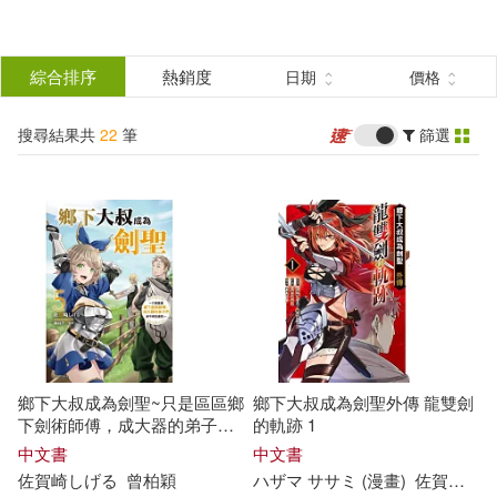
搜
尋
分類
綜合排序
熱銷度
日期
價格
(單選)
結
搜尋結果共
22
筆
篩選
圖書(12)
所有商品(22)
果
雜誌(6)
電子書(4)
篩
選
展開
作者
(可複選)
鄉下大叔成為劍聖~只是區區鄉
鄉下大叔成為劍聖外傳 龍雙劍
佐賀崎しげる(15)
下劍術師傅，成大器的弟子們
的軌跡 1
卻不肯放過我~ 5
中文書
中文書
佐賀
崎
し
げ
る
曾柏穎
ハザマ ササミ (漫畫)
佐賀
崎
し
乍藤和樹(13)