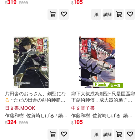
319
105
$
$
333
$
紙
試閱
片田舎のおっさん、剣聖にな
鄉下大叔成為劍聖~只是區區鄉
る
~ただの田舎の剣術師範だ
下劍術師傅，成大器的弟子們
ったのに、大成
し
た弟子たち
卻不肯放過我~ (2) (電子書)
日文書.MOOK
中文電子書
が俺を放ってくれない件~ 6
乍藤和樹
佐賀
崎
し
げ
る
/ 鍋島テツヒロ
乍藤和樹
佐賀
崎
し
げ
る
鍋島テツヒロ
324
105
$
$
338
$
紙
試閱