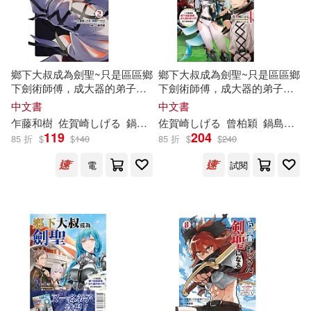
鄉下大叔成為劍聖~只是區區鄉
鄉下大叔成為劍聖~只是區區鄉
下劍術師傅，成大器的弟子們
下劍術師傅，成大器的弟子們
卻不肯放過我~ 2
卻不肯放過我~ 1 (首刷附錄版)
中文書
中文書
乍藤和樹
佐賀
崎
し
げ
る
鍋島テツヒロ
佐賀
崎
し
杜信彰
げ
る
曾柏穎
鍋島テツヒロ
119
204
85 折
$
$
140
85 折
$
$
240
電
試閱