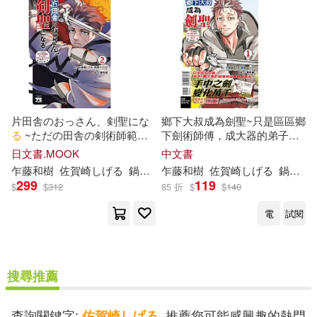
片田舎のおっさん、剣聖にな
鄉下大叔成為劍聖~只是區區鄉
る
~ただの田舎の剣術師範だ
下劍術師傅，成大器的弟子們
ったのに、大成
し
た弟子たち
卻不肯放過我~ 1 (首刷附錄版)
日文書.MOOK
中文書
が俺を放ってくれない件~ 2
乍藤和樹
佐賀
崎
し
げ
る
鍋島テツヒロ
乍藤和樹
佐賀
崎
し
げ
る
鍋島テツヒロ
299
119
$
$
312
85 折
$
$
140
電
試閱
搜尋推薦
查詢關鍵字:
, 推薦您可能感興趣的熱門
佐賀崎しげる