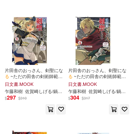
片田舎のおっさん、剣聖にな
片田舎のおっさん、剣聖にな
る
~ただの田舎の剣術師範だ
る
~ただの田舎の剣術師範だ
ったのに、大成
し
た弟子たち
ったのに、大成
し
た弟子たち
日文書.MOOK
日文書.MOOK
が俺を放ってくれない件~ 5
が俺を放ってくれない件~ 4
乍藤和樹
佐賀
崎
し
げ
る
/鍋島テツヒロ
乍藤和樹
佐賀
崎
し
げ
る
/鍋島テツヒロ
297
304
$
$
310
$
$
317