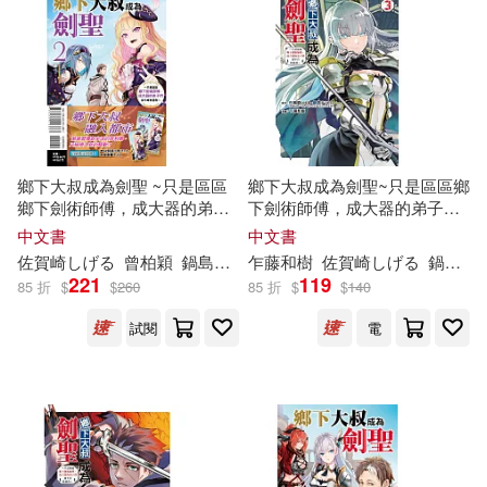
現在可購買商品(20)
作者/演唱/譯/編/繪(22)
鄉下大叔成為劍聖 ~只是區區
鄉下大叔成為劍聖~只是區區鄉
價格
-
鄉下劍術師傅，成大器的弟子
下劍術師傅，成大器的弟子們
範圍
們卻不肯放過我~ 2 (首刷附錄
卻不肯放過我~ 3
中文書
中文書
版)
佐賀
崎
し
げ
る
曾柏穎
鍋島テツヒロ
乍藤和樹
佐賀
崎
し
げ
る
鍋島テツヒロ
221
119
85 折
$
$
260
85 折
$
$
140
試閱
電