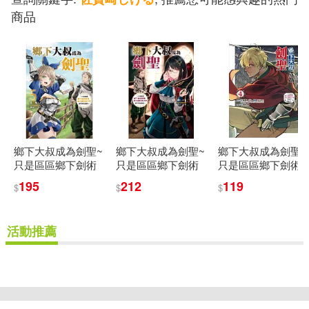
商品
鄉下大叔成為劍聖~
鄉下大叔成為劍聖~
鄉下大叔成為劍聖~
只是區區鄉下劍術
只是區區鄉下劍術
只是區區鄉下劍術
師傅，成大器的弟
師傅，成大器的弟
師傅，成大器的弟
195
212
119
$
$
$
子們卻不肯放過我~
子們卻不肯放過我~
子們卻不肯放過我~
5
4 (首刷附錄版)
4
活動推薦
重新設定
確認