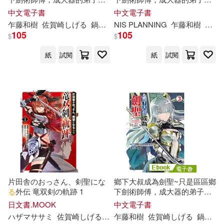
卻不肯放過我~ (1) (電子書)
卻不肯放過我~ (4) (電子書)
中文電子書
中文電子書
乍藤和樹
佐賀
崎
し
げ
る
鍋島テツヒロ
NIS PLANNING
杜信彰
乍藤和樹
佐賀
105
105
$
$
紙
試閱
紙
試閱
片田舎のおっさん、剣聖にな
鄉下大叔成為劍聖~只是區區鄉
る
外伝 竜双剣の軌跡 1
下劍術師傅，成大器的弟子們
卻不肯放過我~ (3) (電子書)
日文書.MOOK
中文電子書
ハザマササミ
佐賀
崎
し
げ
る
四谷ゼンジ
乍藤和樹
鍋島テツヒロ
佐賀
崎
し
げ
る
鍋島テツヒロ