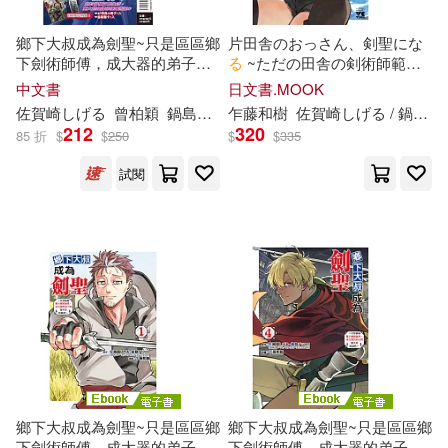
鄉下大叔成為劍聖~只是區區鄉
片田舎のおっさん、剣聖にな
下劍術師傅，成大器的弟子們
る
~ただの田舎の剣術師範だ
卻不肯放過我~ 3 (首刷附錄版)
ったのに、大成
し
た弟子たち
中文書
日文書.MOOK
が俺を放ってくれない件~ 8
佐賀
崎
し
げ
る
曾柏穎
鍋島テツヒロ
乍藤和樹
佐賀
崎
し
げ
る
/ 鍋島テツヒロ
212
320
85 折
$
$
250
$
$
335
試閱
鄉下大叔成為劍聖~只是區區鄉
鄉下大叔成為劍聖~只是區區鄉
下劍術師傅，成大器的弟子們
下劍術師傅，成大器的弟子們