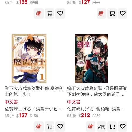
195
127
85 折
$
$
230
85 折
$
$
150
鍋島テツヒロ(10)
展開
NIS PLANNING(2)
出版社
(可複選)
佐賀崎しげる / 鍋島テツヒロ(2)
東立(16)
秋田書店(5)
佐賀崎しげる/鍋島テツヒロ(2)
スクウェア・エニックス(1)
佐賀崎しげる／鍋島テツヒロ (原
鄉下大叔成為劍聖外傳 魔法劍
鄉下大叔成為劍聖~只是區區鄉
作)(2)
士的第一步 1
下劍術師傅，成大器的弟子們
卻不肯放過我~ 4 (首刷附錄版)
配送方式
中文書
中文書
(可複選)
ハザマ ササミ (漫畫)(1)
佐賀
崎
し
げ
る
／鍋島テツヒロ (原作)
佐賀
崎
渡辺樹 (分鏡構成)
し
げ
る
曾柏穎
鍋島テツヒロ
空路恵 (
127
212
85 折
$
$
150
85 折
$
$
250
可超商取貨(18)
ハザマササミ(1)
試閱