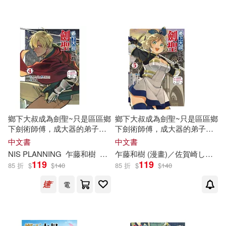
乍藤和樹 (漫畫)／佐賀崎しげる‧鍋
可海外宅配(18)
島テツヒロ (原作)／NIS PLANNIN
G (編輯協力)(1)
可港澳店取(18)
四谷ゼンジ(1)
可新加坡店取(18)
四谷ゼンジ (分鏡構成)(1)
可菲律賓店取(18)
鄉下大叔成為劍聖~只是區區鄉
鄉下大叔成為劍聖~只是區區鄉
渡辺樹 (分鏡構成)(1)
下劍術師傅，成大器的弟子們
下劍術師傅，成大器的弟子們
卻不肯放過我~ 4
卻不肯放過我~ 5
中文書
中文書
電子書
(可複選)
空路恵 (漫畫)(1)
NIS PLANNING
乍藤和樹
佐賀
崎
乍藤和樹 (漫畫)／
し
げ
る
鍋島テツヒロ
佐賀
崎
し
杜信彰
げ
る
‧
119
119
85 折
$
$
140
85 折
$
$
140
適合平板閱讀(4)
電
其他
(可複選)