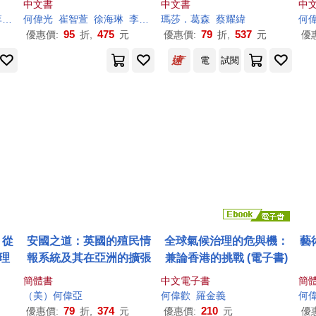
中文書
中文書
中
國家?
如
何偉
李蕾香
光
崔智萱
陳巧盈
徐海琳
韓佩珊
李芳如
黃子容
瑪莎．葛森
李蕾香
陳巧盈
蔡耀緯
韓佩珊
黃子容
何
95
475
79
537
優惠價:
折,
元
優惠價:
折,
元
優
電
試閱
：從
安國之道：英國的殖民情
全球氣候治理的危與機：
藝
助理
報系統及其在亞洲的擴張
兼論香港的挑戰 (電子書)
簡體書
中文電子書
簡
（美）
何偉
亞
何偉
歡
羅金義
何
79
374
210
優惠價:
折,
元
優惠價:
元
優