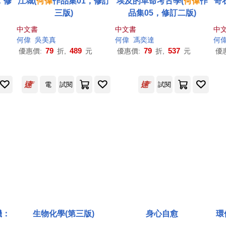
，修
江城(
何偉
作品集01，修訂
埃及的革命考古學(
何偉
作
奇
三版)
品集05，修訂二版)
中文書
中文書
中
何偉
吳美真
何偉
馮奕達
何
79
489
79
537
優惠價:
折,
元
優惠價:
折,
元
優
電
試閱
試閱
機：
生物化學(第三版)
身心自愈
環