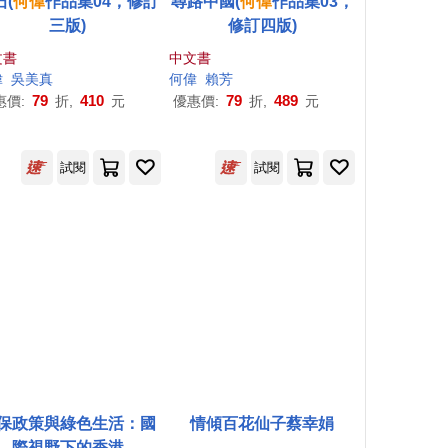
石(
何偉
作品集04，修訂
尋路中國(
何偉
作品集03，
三版)
修訂四版)
文書
中文書
偉
吳美真
何偉
賴芳
79
410
79
489
惠價:
折,
元
優惠價:
折,
元
試閱
試閱
保政策與綠色生活：國
情傾百花仙子蔡幸娟
際視野下的香港