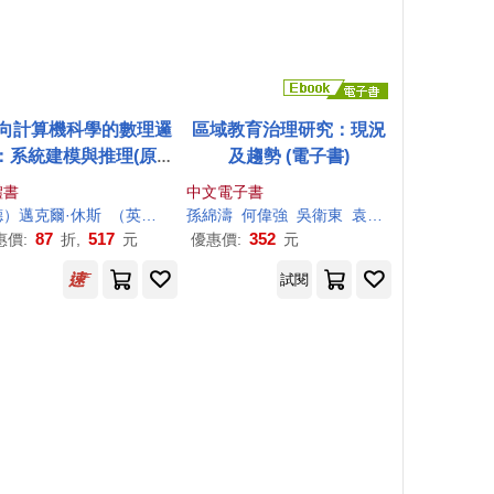
向計算機科學的數理邏
區域教育治理研究：現況
：系統建模與推理(原書
及趨勢 (電子書)
第2版)
體書
中文電子書
德）邁克爾·休斯
（英）馬克·萊恩
孫綿濤
何偉
何偉
強
吳衛東
袁暉光
87
517
352
惠價:
折,
元
優惠價:
元
試閱