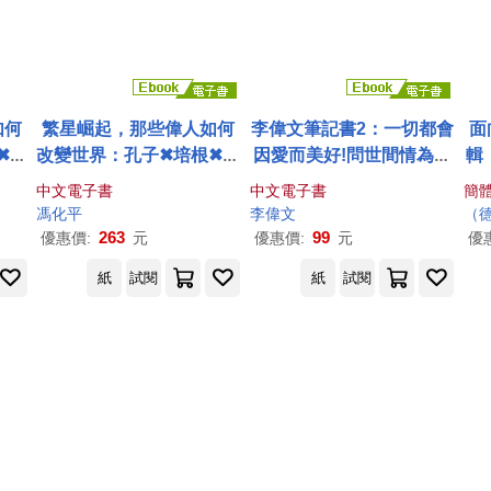
如何
繁星崛起，那些偉人如何
李偉文筆記書2：一切都會
面
✖巴
改變世界：孔子✖培根✖巴
因愛而美好!問世間情為何
輯
那些
菲特✖比爾蓋茲……那些
物的91則關於愛的思索
中文電子書
中文電子書
簡
有聲
書寫歷史的世界名人 (電子
(電子書)
馮化平
李偉文
（
書)
263
99
優惠價:
元
優惠價:
元
優
紙
試閱
紙
試閱