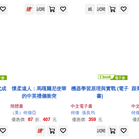
試閱
紙
試閱
代成
懷柔遠人：馬嘎爾尼使華
機器學習原理與實戰 (電子
跟喬
的中英禮儀衝突
書)
簡體書
中文電子書
中
（美）
何偉
亞
何偉
張良均
何
87
407
359
優惠價:
折,
元
優惠價:
元
優
試閱