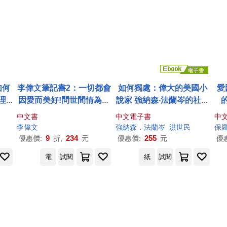
如何
李偉文筆記書2：一切都會
如何獨處：偉大的美國小
愛
理
因愛而美好!問世間情為何
說家 強納森‧法蘭岑的社會
代?
物的91則關於愛的思索
凝視 (電子書)
叛
中文書
中文電子書
中
沈
統
李偉文
強納森．法蘭岑
洪世民
保
《夢
何
9
234
255
優惠價:
折,
元
優惠價:
元
優
電
試閱
紙
試閱