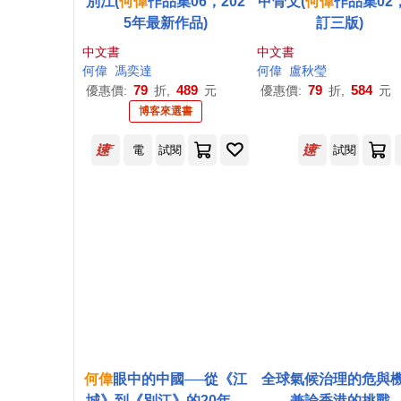
別江(
何偉
作品集06，202
甲骨文(
何偉
作品集02
5年最新作品)
訂三版)
中文書
中文書
何偉
馮奕達
何偉
盧秋瑩
79
489
79
584
優惠價:
折,
元
優惠價:
折,
元
博客來選書
電
試閱
試閱
何偉
眼中的中國──從《江
全球氣候治理的危與
城》到《別江》的20年：
兼論香港的挑戰