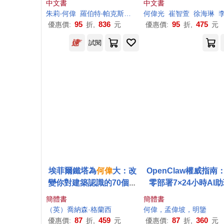
中文書
中文書
朱莉‧
何偉
羅伯特‧帕克斯頓
陳美君
何偉
光
陳美如
崔智萱
徐海琳
李芳
95
836
95
475
優惠價:
折,
元
優惠價:
折,
元
試閱
埃菲爾鐵塔為
何偉
大：改
OpenClaw權威指南
變你對建築認識的70個問
零部署7×24小時AI
題
簡體書
簡體書
（英）喬納森·格蘭西
何偉
，孟偉坡，明鑒
87
459
87
360
優惠價:
折,
元
優惠價:
折,
元