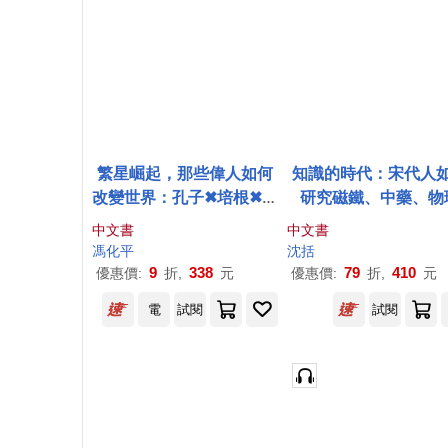
繁星崛起，那些偉人如何
知識的時代：宋代人
改變世界：孔子✖培根✖巴
研究磁鐵、中藥、物
菲特✖比爾蓋茲……那些
學，「考古」到戰國時
中文書
中文書
書寫歷史的世界名人
最偉大的古代科學家
馮化平
沈括
括，與中國科普經典
9
338
79
410
優惠價:
折,
元
優惠價:
折,
元
溪筆談》
電
試閱
試閱