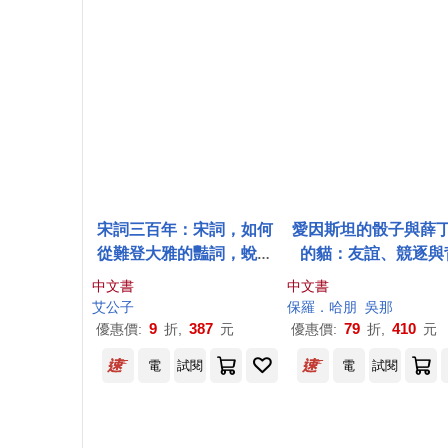
宋詞三百年：宋詞，如何
愛因斯坦的骰子與薛
從難登大雅的豔詞，蛻變
的貓：友誼、競逐與
成文學巔峰?文學是現實的
叛，兩位偉大物理學
中文書
中文書
投射，偉大作品背後原來
統合自然的不懈努力
艾公子
保羅．哈朋
吳那
是自己的故事。
何引領對萬有理論的
9
387
79
410
優惠價:
折,
元
優惠價:
折,
元
追求
電
試閱
電
試閱