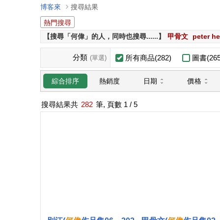
博客來
搜尋結果
熱門搜尋
【搜尋「何偉」的人，同時也搜尋......】
甲骨文
peter he
分類
所有商品(282)
圖書(265
(單選)
日期
價格
綜合排序
熱銷度
搜尋結果共
282
筆, 頁數
1
/ 5