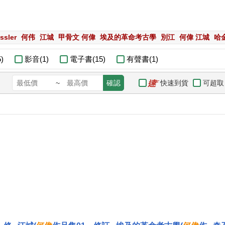
ssler
何伟
江城
甲骨文 何偉
埃及的革命考古學
別江
何偉 江城
哈
)
影音(1)
電子書(15)
有聲書(1)
快速到貨
可超取
~
確認