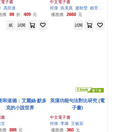
文電子書
中文電子書
偉
馮奕達
何偉
吳美真
盧秋瑩
賴芳
馮奕達
88
409
2660
惠價:
折,
元
優惠價:
元
紙
試閱
試閱
術和道德：艾麗絲·默多
英漢功能句法對比研究 (電
克的小說世界
子書)
體書
中文電子書
偉
文
何偉
李璐
王敏辰
888
360
惠價:
元
優惠價:
元