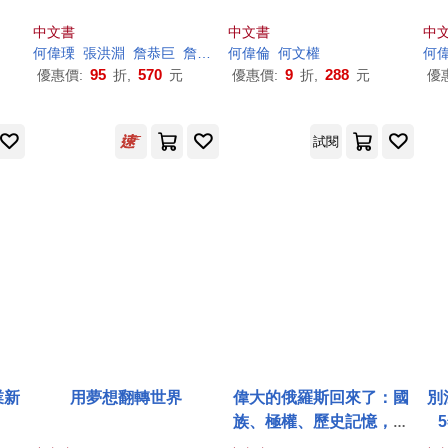
中文書
中文書
中
何偉
瑮
張洪淵
詹恭巨
詹社紅
何偉
陳俊宏
倫
何文權
陳淑茹
陳立功
何
95
570
9
288
優惠價:
折,
元
優惠價:
折,
元
優
試閱
業新
用夢想翻轉世界
偉大的俄羅斯回來了：國
別
族、極權、歷史記憶，人
民為何再次臣屬於普丁的