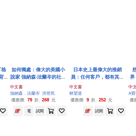
丁格
如何獨處：偉大的美國小
日本史上最偉大的推銷
背
說家 強納森‧法蘭岑的社會
員：任何客戶，都有其一
界
家為
凝視
攻就破的弱點
子
中文書
中文書
中
，如
強納森．法蘭岑
洪世民
林望道
A
終極
79
268
9
252
優惠價:
折,
元
優惠價:
折,
元
優
電
試閱
試閱