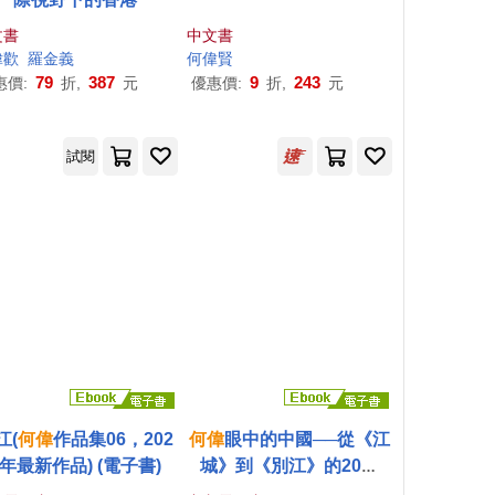
文書
中文書
偉
歡
羅金義
何偉
賢
79
387
9
243
惠價:
折,
元
優惠價:
折,
元
試閱
江(
何偉
作品集06，202
何偉
眼中的中國──從《江
5年最新作品) (電子書)
城》到《別江》的20年
【共六冊】 (電子書)