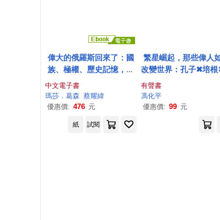
偉大的俄羅斯回來了：國
繁星崛起，那些偉人
族、極權、歷史記憶，人
改變世界：孔子✖培根
民為何再次臣屬於普丁的
菲特✖比爾蓋茲……
中文電子書
有聲書
國家? (電子書)
書寫歷史的世界名人 (
瑪莎．葛森
蔡耀緯
馮化平
書)
476
99
優惠價:
元
優惠價:
元
紙
試閱