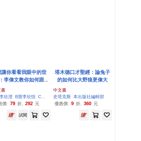
想讓你看看我眼中的世
塔木德口才聖經：論兔子
：李偉文教你如何跟孩
的如何比大野狼更偉大
聊夢想、挫折、工作與
文書
中文書
未來
寶李欣澄
B寶李欣恬
C寶盧品潔
史塔克斯
D寶王雲安
本出版社編輯部
李偉文
79
292
9
360
惠價:
折,
元
優惠價:
折,
元
試閱