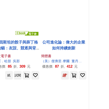
因斯坦的骰子與薛丁格
公司進化論：偉大的企業
的貓：友誼、競逐與背
如何持續創新
，兩位偉大物理學家為
文電子書
簡體書
合自然的不懈努力，如
羅．哈朋
吳那
（美）傑弗里·摩爾
董丹楓
陳勁
引領對萬有理論的終極
85
309
87
412
惠價:
折,
元
優惠價:
折,
元
追求 (電子書)
紙
試閱