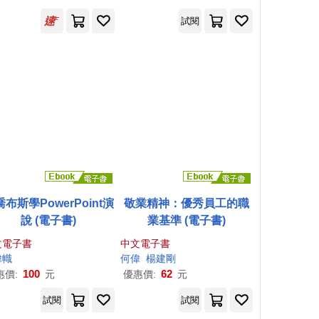
試閱
布斯學PowerPoint演
敬業精神：優秀員工的職
說 (電子書)
業基準 (電子書)
文電子書
中文電子書
偉
幟
何偉
楊建剛
100
62
惠價:
元
優惠價:
元
試閱
試閱