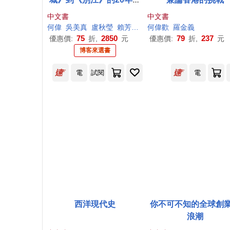
何偉
作品集限量典藏書盒
中文書
中文書
印簽版【共六冊，加贈四
何偉
吳美真
盧秋瑩
賴芳
馮奕達
何偉
歡
羅金義
枚書籤】
75
2850
79
237
優惠價:
折,
元
優惠價:
折,
元
博客來選書
電
試閱
電
西洋現代史
你不可不知的全球創
浪潮