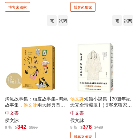
博客來獨家
博客來獨家
電
試閱
電
試閱
淘氣故事集：頑皮故事集+淘氣
侯文詠
短篇小說集【30週年紀
故事集，
侯文詠
兩大經典首度
念完全珍藏版】(博客來獨家限
合訂，雙倍純真回歸!【歡樂加
量發售
侯文詠
親筆簽名書)
中文書
中文書
倍合訂版】(限量親簽版)
侯文詠
侯文詠
342
378
9 折
$
$
380
9 折
$
$
420
博客來獨家