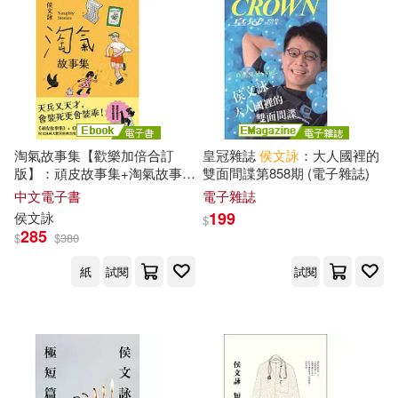
淘氣故事集【歡樂加倍合訂
皇冠雜誌
侯文詠
：大人國裡的
版】：頑皮故事集+淘氣故事
雙面間諜第858期 (電子雜誌)
集，
侯文詠
兩大經典首度合
中文電子書
電子雜誌
訂，雙倍純真回歸! (電子書)
199
侯文詠
$
285
$
$
380
紙
試閱
試閱