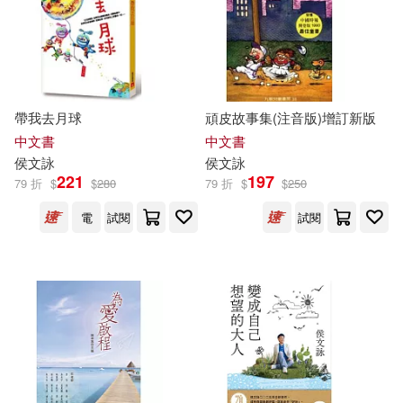
帶我去月球
頑皮故事集(注音版)增訂新版
中文書
中文書
侯文詠
侯文詠
221
197
79 折
$
$
280
79 折
$
$
250
電
試閱
試閱