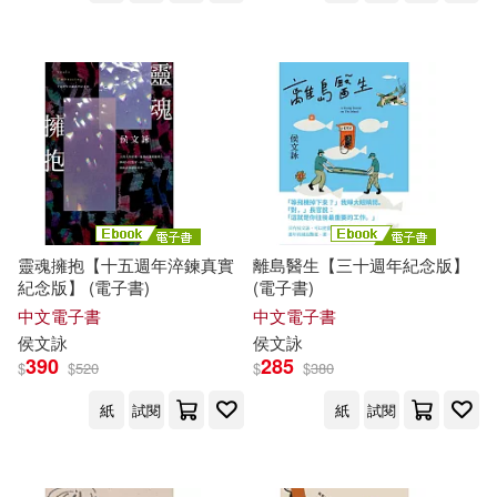
靈魂擁抱【十五週年淬鍊真實
離島醫生【三十週年紀念版】
紀念版】 (電子書)
(電子書)
中文電子書
中文電子書
侯文詠
侯文詠
390
285
$
$
520
$
$
380
紙
試閱
紙
試閱