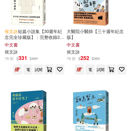
-
範圍
侯文詠
短篇小說集【30週年紀
大醫院小醫師【三十週年紀念
念完全珍藏版】：完整收錄29
版】
篇短篇小說作品+全新自序
中文書
中文書
侯文詠
侯文詠
331
252
79 折
$
$
420
79 折
$
$
320
電
試閱
電
試閱