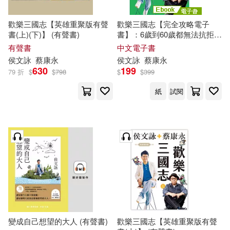
歡樂三國志【英雄重聚版有聲
歡樂三國志【完全攻略電子
書(上)(下)】 (有聲書)
書】：6歲到60歲都無法抗拒!
最好玩好笑的三國之旅，首度
有聲書
中文電子書
推出電子書! (電子書)
侯文詠
蔡康永
侯文詠
蔡康永
630
199
79 折
$
$
798
$
$
399
紙
試閱
變成自己想望的大人 (有聲書)
歡樂三國志【英雄重聚版有聲