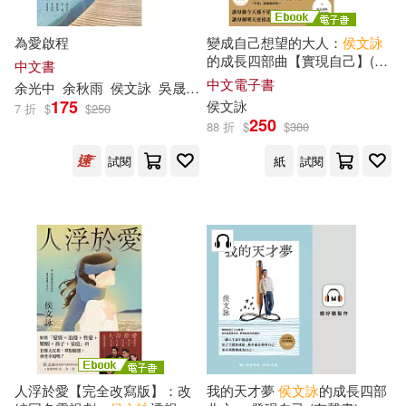
為愛啟程
變成自己想望的大人：
侯文詠
的成長四部曲【實現自己】(
侯
中文書
文詠
二○二五年全新創作!) (電
中文電子書
余光中
余秋雨
侯文詠
吳晟
孟東籬
林太乙
琦君
陳幸蕙
陸蠡
子書)
175
侯文詠
7 折
$
$
250
250
88 折
$
$
380
試閱
紙
試閱
人浮於愛【完全改寫版】：改
我的天才夢
侯文詠
的成長四部