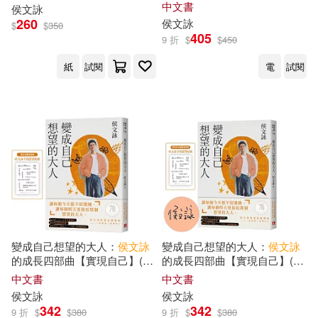
文詠
透視當代愛情的話題之
中文書
侯文詠
作。首刷附贈「影集劇照明信
260
侯文詠
$
$
350
片組」!
405
9 折
$
$
450
紙
試閱
電
試閱
變成自己想望的大人：
侯文詠
變成自己想望的大人：
侯文詠
的成長四部曲【實現自己】(博
的成長四部曲【實現自己】(親
客來獨家書衣 ╳
侯文詠
手寫想
簽版，博客來獨家書衣 ╳
侯文
中文書
中文書
望貼紙)
詠
手寫想望貼紙)
侯文詠
侯文詠
342
342
9 折
$
$
380
9 折
$
$
380