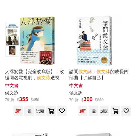
可超商取貨(79)
幼獅文化(1)
文經社(1)
可海外宅配(79)
湖南文藝出版社(1)
可港澳店取(78)
臺灣商務(1)
華文出版社(1)
可新加坡店取(79)
人浮於愛【完全改寫版】：改
請問
侯文詠
：
侯文詠
的成長四
親子天下(1)
鑫濤(1)
編同名電視劇，
侯文詠
透視當
部曲【了解自己】
可菲律賓店取(79)
代愛情的話題之作。首刷附贈
中文書
中文書
「影集劇照明信片組」!
侯文詠
侯文詠
355
300
79 折
$
$
450
79 折
$
$
380
上市日期
(可複選)
電
試閱
電
試閱
一個月內上市新品(1)