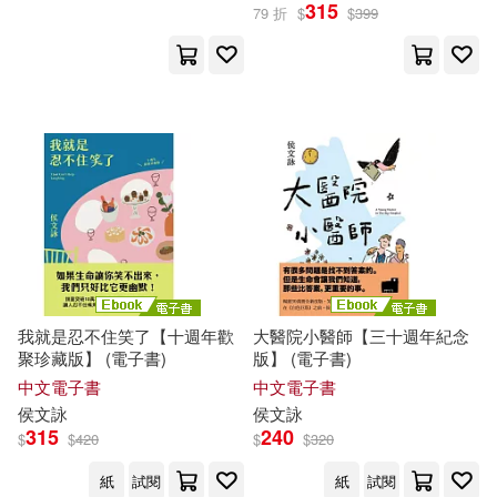
315
79 折
$
$
399
我就是忍不住笑了【十週年歡
大醫院小醫師【三十週年紀念
聚珍藏版】 (電子書)
版】 (電子書)
中文電子書
中文電子書
侯文詠
侯文詠
315
240
$
$
420
$
$
320
紙
試閱
紙
試閱