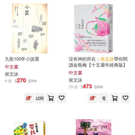
九歌100年小說選
沒有神的所在：
侯文詠
帶你閱
讀金瓶梅【十五週年經典版】
中文書
中文書
侯文詠
270
侯文詠
9 折
$
$
300
473
79 折
$
$
599
試閱
電