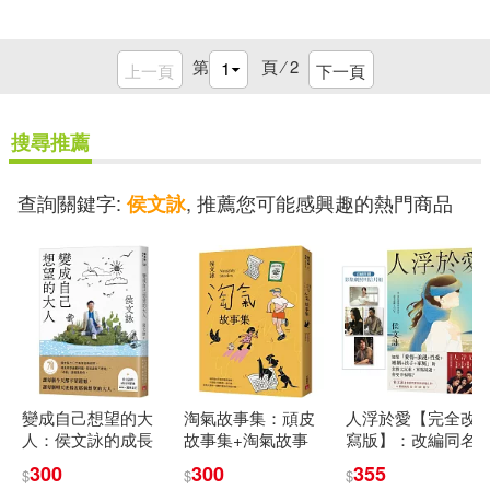
第
頁 ⁄
2
上一頁
下一頁
搜尋推薦
查詢關鍵字:
, 推薦您可能感興趣的熱門商品
侯文詠
變成自己想望的大
淘氣故事集：頑皮
人浮於愛【完全改
人：侯文詠的成長
故事集+淘氣故事
寫版】：改編同名
四部曲【實現自
集，侯文詠兩大經
電視劇，侯文詠透
300
300
355
$
$
$
己】(侯文詠二○二
典首度合訂，雙倍
視當代愛情的話題