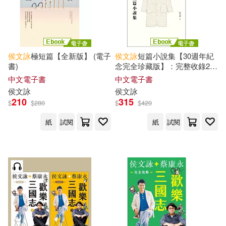
侯文詠
極短篇【全新版】 (電子
侯文詠
短篇小說集【30週年紀
書)
念完全珍藏版】：完整收錄29
篇短篇小說作品+全新自序 (電
中文電子書
中文電子書
子書)
侯文詠
侯文詠
210
315
$
$
280
$
$
420
紙
試閱
紙
試閱