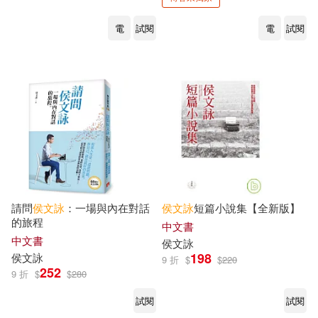
電
試閱
電
試閱
請問
侯文詠
：一場與內在對話
侯文詠
短篇小說集【全新版】
的旅程
中文書
中文書
侯文詠
198
侯文詠
9 折
$
$
220
252
9 折
$
$
280
試閱
試閱