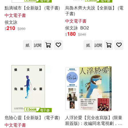
點滴城市【全新版】 (電子書)
烏魯木齊大夫說【全新版】 (電
子書)
中文電子書
中文電子書
侯文詠
210
侯文詠
BO2
$
$
280
180
$
$
240
紙
試閱
紙
試閱
危險心靈【全新版】 (電子書)
人浮於愛【完全改寫版】(限量
親簽版)：改編同名電視劇，
侯
中文電子書