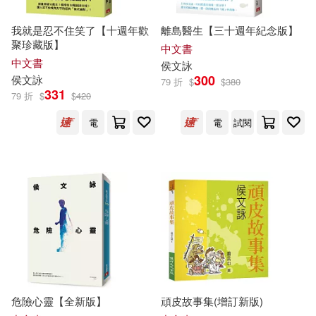
我就是忍不住笑了【十週年歡
離島醫生【三十週年紀念版】
聚珍藏版】
中文書
中文書
侯文詠
300
侯文詠
79 折
$
$
380
331
79 折
$
$
420
電
電
試閱
危險心靈【全新版】
頑皮故事集(增訂新版)