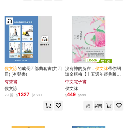
侯文詠
的成長四部曲套書(共四
沒有神的所在：
侯文詠
帶你閱
冊) (有聲書)
讀金瓶梅【十五週年經典版】
(電子書)
有聲書
中文電子書
侯文詠
侯文詠
1327
449
79 折
$
$
1680
$
$
599
紙
試閱