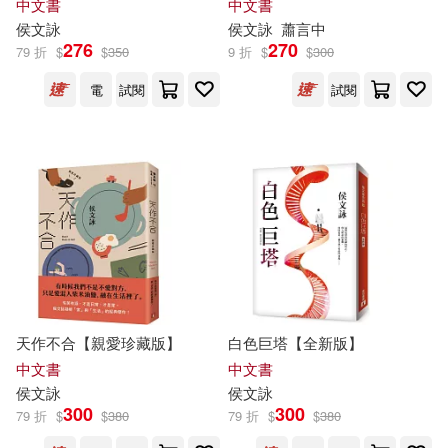
中文書
中文書
侯文詠
侯文詠
蕭言中
276
270
79 折
$
$
350
9 折
$
$
300
電
試閱
試閱
天作不合【親愛珍藏版】
白色巨塔【全新版】
中文書
中文書
侯文詠
侯文詠
300
300
79 折
$
$
380
79 折
$
$
380