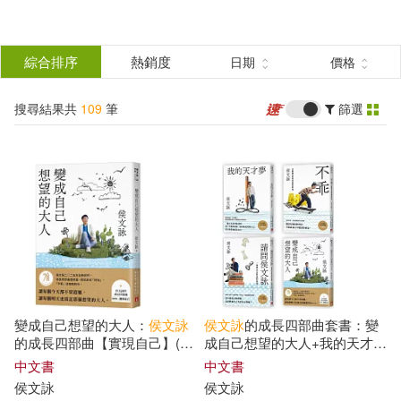
搜
尋
分類
綜合排序
熱銷度
日期
價格
(單選)
結
搜尋結果共
109
筆
篩選
圖書(79)
所有商品(109)
果
電子書(22)
有聲書(8)
篩
選
展開
作者
(可複選)
變成自己想望的大人：
侯文詠
侯文詠
的成長四部曲套書：變
侯文詠(106)
蔡康永(6)
的成長四部曲【實現自己】(
侯
成自己想望的大人+我的天才夢
文詠
二○二五年全新創作!)
+不乖+請問
侯文詠
中文書
中文書
侯文詠
侯文詠
余光中(1)
余秋雨(1)