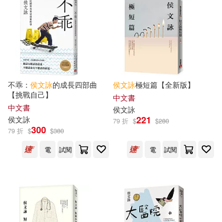
電子書
(可複選)
適合手機平板閱讀(21)
不乖：
侯文詠
的成長四部曲
侯文詠
極短篇【全新版】
適合平板閱讀(1)
【挑戰自己】
中文書
中文書
侯文詠
221
侯文詠
79 折
$
$
280
其他
300
(可複選)
79 折
$
$
380
電
試閱
電
試閱
現在可購買商品(53)
作者/演唱/譯/編/繪(108)
價格