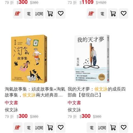
300
1109
79 折
$
$
380
73 折
$
$
1520
電
試閱
電
吳晟(1)
孟東籬(1)
展開
小野、侯文詠等(1)
張曼娟(1)
出版社
(可複選)
林太乙(1)
王浩威(1)
皇冠(82)
鏡好聽(5)
王鼎鈞、侯文詠、張曉風、簡媜...
等(1)
新星出版社(4)
九歌(3)
琦君(1)
陳幸蕙(1)
淘氣故事集：頑皮故事集+淘氣
我的天才夢：
侯文詠
的成長四
故事集，
侯文詠
兩大經典首度
部曲【發現自己】
健行(3)
希代(2)
展開
合訂，雙倍純真回歸!【歡樂加
中文書
中文書
倍合訂版】
陸蠡(1)
魯迅(1)
侯文詠
侯文詠
北京十月文藝出版社(1)
300
300
79 折
$
$
380
79 折
$
$
380
配送方式
(可複選)
黃勝雄(1)
黃達夫(1)
電
試閱
電
試閱
圓神(1)
天下文化(1)