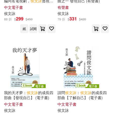
編同名電視劇，
侯文詠
透視當
曲之一 發現自己 (有聲書)
代愛情的話題之作。 (電子書)
中文電子書
有聲書
侯文詠
侯文詠
299
331
88 折
$
$
450
79 折
$
$
420
紙
試閱
我的天才夢：
侯文詠
的成長四
請問
侯文詠
：
侯文詠
的成長四
部曲【發現自己】 (電子書)
部曲【了解自己】 (電子書)
中文電子書
中文電子書
侯文詠
侯文詠