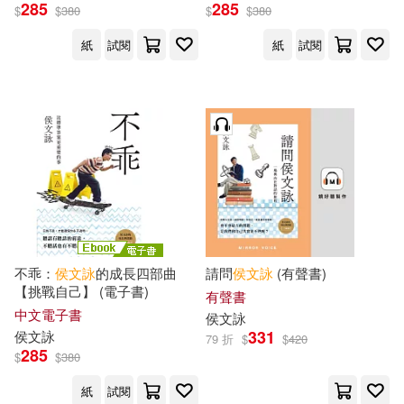
285
285
$
$
380
$
$
380
紙
試閱
紙
試閱
不乖：
侯文詠
的成長四部曲
請問
侯文詠
(有聲書)
【挑戰自己】 (電子書)
有聲書
中文電子書
侯文詠
331
侯文詠
79 折
$
$
420
285
$
$
380
紙
試閱