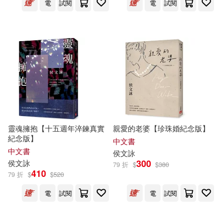
電
試閱
電
試閱
靈魂擁抱【十五週年淬鍊真實
親愛的老婆【珍珠婚紀念版】
紀念版】
中文書
中文書
侯文詠
300
侯文詠
79 折
$
$
380
410
79 折
$
$
520
電
試閱
電
試閱