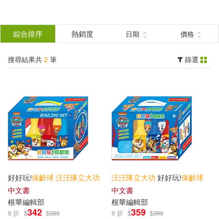
搜
尋
分類
綜合排序
熱銷度
日期
價格
(單選)
結
搜尋結果共
2
筆
篩選
圖書(2)
所有商品(2)
果
展開
篩
選
作者
(可複選)
根華編輯部(2)
好好玩!
保齡球
汪汪
隊
立大功
汪汪
隊
立大功
好好玩!
保齡球
中文書
中文書
出版社
(可複選)
根華編輯部
根華編輯部
342
359
9 折
$
$
380
9 折
$
$
399