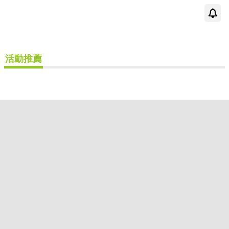
根華(2)
配送方式
活動推薦
(可複選)
可超商取貨(2)
可海外宅配(2)
可港澳店取(2)
可新加坡店取(2)
可菲律賓店取(2)
重新設定
確認
其他
(可複選)