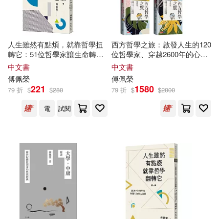
人生雖然有點煩，就靠哲學扭
西方哲學之旅：啟發人生的120
轉它：51位哲學家讓生命轉彎
位哲學家、穿越2600年的心靈
的思考練習(人生雖然有點廢，
巡禮(上、中、下)【套書】
中文書
中文書
就靠哲學翻轉它【第二部】)
傅佩榮
傅佩榮
221
1580
79 折
$
$
280
79 折
$
$
2000
電
試閱