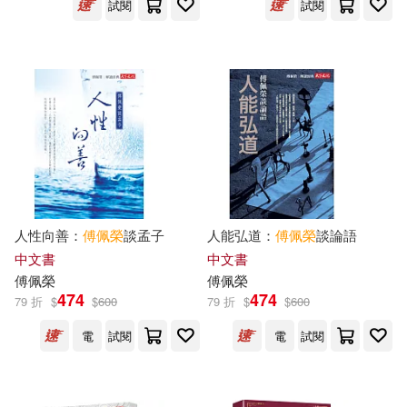
試閱
試閱
人性向善：
傅佩榮
談孟子
人能弘道：
傅佩榮
談論語
中文書
中文書
傅佩榮
傅佩榮
474
474
79 折
$
$
600
79 折
$
$
600
電
試閱
電
試閱