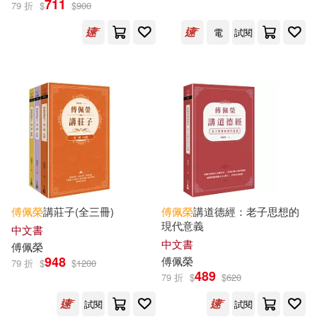
711
79 折
$
$
900
電
試閱
傅佩榮著(3)
羅洛．梅(2)
展開
黎建球(2)
Rollo May(1)
出版社
(可複選)
何建興(1)
何權峰(1)
九歌(59)
立緒(53)
傅佩榮 李霞 今波(1)
天下文化(51)
東方出版社(45)
傅佩榮 郭齊勇 孔祥林(1)
傅佩榮
講莊子(全三冊)
傅佩榮
講道德經：老子思想的
現代意義
上海三聯書店(18)
展開
中文書
中文書
傅佩榮
傅佩榮等(1)
948
傅佩榮
79 折
$
$
1200
清涼音文化(17)
489
79 折
$
$
620
配送方式
(可複選)
傅佩榮（主編）(1)
試閱
試閱
聯經出版公司(17)