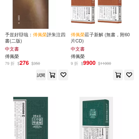
予豈好辯哉：
傅佩榮
評朱注四
傅佩榮
莊子新解 (無書，附60
書(二版)
片CD)
中文書
中文書
傅佩榮
傅佩榮
276
9900
79 折
$
$
350
9 折
$
$
11000
試閱