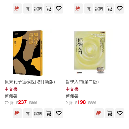
電
試閱
電
試閱
原來孔子這樣說(增訂新版)
哲學入門(第二版)
中文書
中文書
傅佩榮
傅佩榮
237
198
79 折
$
$
300
9 折
$
$
220
電
試閱