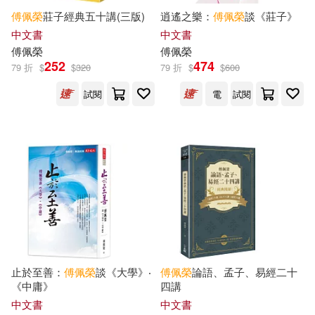
傅佩榮
莊子經典五十講(三版)
逍遙之樂：
傅佩榮
談《莊子》
中文書
中文書
財團法人國語日報社(1)
傅佩榮
傅佩榮
252
474
79 折
$
$
320
79 折
$
$
600
貿騰(1)
遠流(1)
試閱
電
試閱
陝西人民出版社(1)
止於至善：
傅佩榮
談《大學》‧
傅佩榮
論語、孟子、易經二十
《中庸》
四講
中文書
中文書