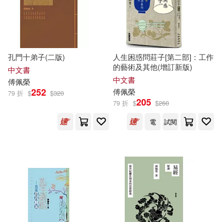
孔門十弟子(二版)
人生困惑問莊子[第二部]：工作
的藝術及其他(增訂新版)
中文書
中文書
傅佩榮
252
傅佩榮
79 折
$
$
320
205
79 折
$
$
260
電
試閱