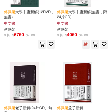
傅佩榮
大學中庸新解(12DVD，
傅佩榮
大學中庸新解(無書，附
無書)
24片CD)
中文書
中文書
傅佩榮
傅佩榮
6750
4050
9 折
$
$
7500
9 折
$
$
4500
傅佩榮
老子新解(24片CD、無
傅佩榮
孟子新解