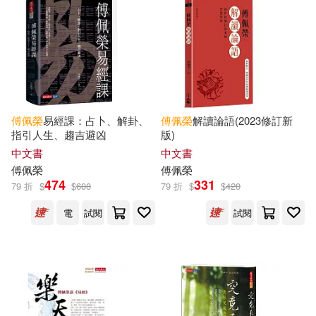
曾漢塘(1)
杜普雷(1)
國際文化出版公司(3)
其他
(可複選)
林洋港‧聖嚴法師‧傅佩榮 等著(1)
線裝書局(3)
譯林出版社(3)
現在可購買商品(124)
林清玄(1)
黃山書社(3)
東大(2)
傅佩榮
易經課：占卜、解卦、
傅佩榮
解讀論語(2023修訂新
作者/演唱/譯/編/繪(350)
指引人生、趨吉避凶
版)
林清玄，傅佩榮等(1)
中文書
中文書
皇冠(2)
價格
-
傅佩榮
傅佩榮
範圍
楊舒淵(1)
歐宗智(1)
474
331
79 折
$
$
600
79 折
$
$
420
陝西師範大學出版社(2)
電
試閱
試閱
熊偉均(1)
王乾任(1)
三民(1)
上海文化出版社(1)
王溢嘉(1)
符芝瑛(1)
九州出版社(1)
元氣齋(1)
老子(1)
蔡耀明(1)