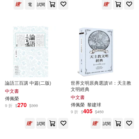
電
試閱
論語三百講 中篇(二版)
世界文明原典選讀Ⅵ：天主教
文明經典
中文書
中文書
傅佩榮
270
傅佩榮
黎建球
9 折
$
$
300
405
9 折
$
$
450
試閱
試閱