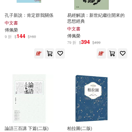
孔子新說：肯定群我關係
易經解讀：新世紀繼往開來的
思想經典
中文書
中文書
傅佩榮
144
傅佩榮
9 折
$
$
160
394
79 折
$
$
499
論語三百講 下篇(二版)
柏拉圖(二版)