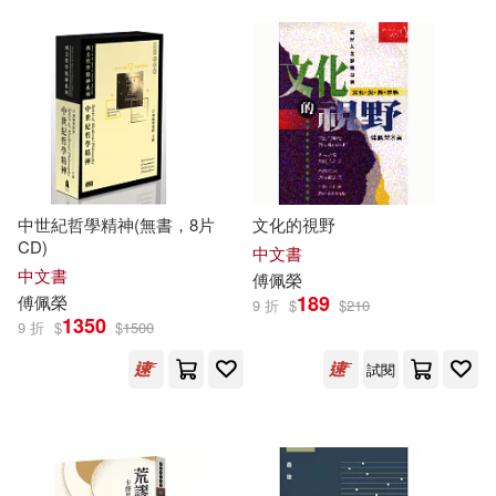
中世紀哲學精神(無書，8片
文化的視野
CD)
中文書
中文書
傅佩榮
189
傅佩榮
9 折
$
$
210
1350
9 折
$
$
1500
試閱