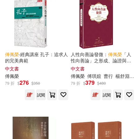
傅佩榮
‧經典講座 孔子：追求人
人性向善論發微：
傅佩榮
「人
的完美典範
性向善論」之形成、論證與應
用
中文書
中文書
傅佩榮
傅佩榮
傅
琪媗
曹行
楊舒淵
熊
276
379
79 折
$
$
350
79 折
$
$
480
試閱
試閱