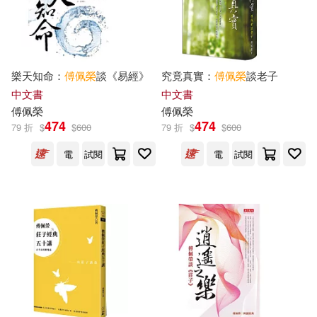
商務印書館(1)
圓神(1)
許詠晴(1)
郝廣才(1)
岳麓書社(1)
文經社(1)
樂天知命：
傅佩榮
談《易經》
究竟真實：
傅佩榮
談老子
郝譽翔(1)
雅士培(1)
中文書
中文書
新星出版社(1)
格林文化(1)
傅佩榮
傅佩榮
饒忠恕(1)
474
474
79 折
$
$
600
79 折
$
$
600
正中書局(1)
電
試閱
電
試閱
馬英九、鄭石岩、傅佩榮、愛亞、
曹俊彰、韓維君、寒心、施品竹、
江西教育出版社(1)
沈浪、林芳瑩、游乾桂、張清榮、
戴小敏、洪瓊君、方鵬程、張淑姿
(1)
湖南文藝出版社(1)
（德）卡爾·雅斯貝斯(1)
研究出版社(1)
稻田(1)
華文出版社(1)