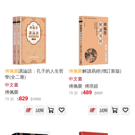
可超商取貨(309)
傅佩榮，傅琪媗(1)
傅佩荣(1)
中華書局(13)
可海外宅配(309)
劉清虔(1)
劉軒(1)
北京理工大學出版社(9)
可港澳店取(298)
吳承庭(1)
周慶華(1)
北京聯合出版公司(6)
可新加坡店取(302)
孔子(1)
孟子(1)
傅佩榮
講論語：孔子的人生哲
傅佩榮
解讀易經(增訂新版)
時報出版(5)
學(全二冊)
可菲律賓店取(302)
中文書
張友漁(1)
徐學庸(1)
中文書
傅佩榮
傅
琪媗
長江文藝出版社(5)
489
傅佩榮
79 折
$
$
620
829
79 折
$
$
1050
懷德海(1)
曹又方(1)
電子書
(可複選)
幼獅文化(4)
張老師文化(4)
試閱
試閱
曹行(1)
曾昭旭(1)
適合手機平板閱讀(42)
洪建全基金會(4)
健行(3)