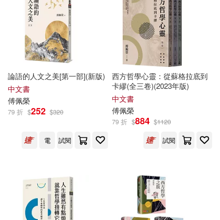
論語的人文之美[第一部](新版)
西方哲學心靈：從蘇格拉底到
卡繆(全三卷)(2023年版)
中文書
中文書
傅佩榮
252
傅佩榮
79 折
$
$
320
884
79 折
$
$
1120
電
試閱
試閱