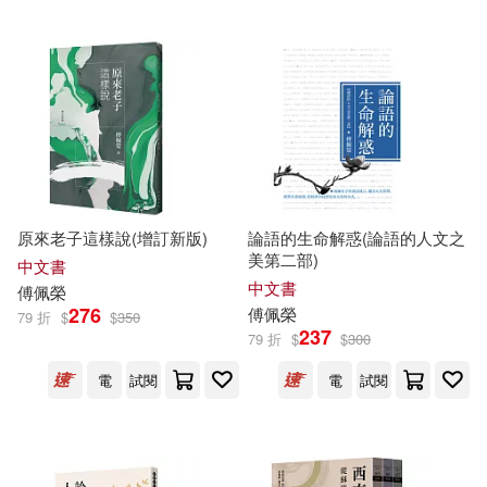
原來老子這樣說(增訂新版)
論語的生命解惑(論語的人文之
美第二部)
中文書
中文書
傅佩榮
276
傅佩榮
79 折
$
$
350
237
79 折
$
$
300
電
試閱
電
試閱