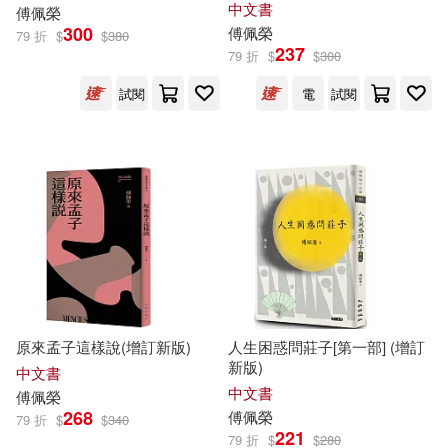
中文書
傅佩榮
300
傅佩榮
79 折
$
$
380
237
79 折
$
$
300
試閱
電
試閱
原來孟子這樣說(增訂新版)
人生困惑問莊子[第一部] (增訂
新版)
中文書
中文書
傅佩榮
268
傅佩榮
79 折
$
$
340
221
79 折
$
$
280