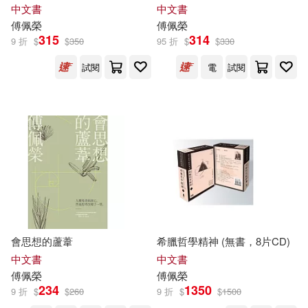
中文書
中文書
傅佩榮
傅佩榮
315
314
9 折
$
$
350
95 折
$
$
330
試閱
電
試閱
會思想的蘆葦
希臘哲學精神 (無書，8片CD)
中文書
中文書
傅佩榮
傅佩榮
234
1350
9 折
$
$
260
9 折
$
$
1500