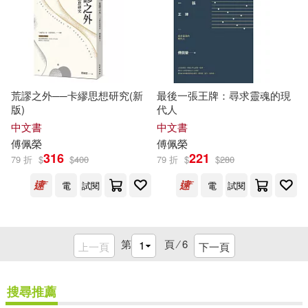
荒謬之外──卡繆思想研究(新
最後一張王牌：尋求靈魂的現
版)
代人
中文書
中文書
傅佩榮
傅佩榮
316
221
79 折
$
$
400
79 折
$
$
280
電
試閱
電
試閱
第
頁 ⁄
6
上一頁
下一頁
搜尋推薦