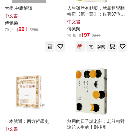
大學.中庸解讀
人生雖然有點廢，就靠哲學翻
轉它【第一部】：跟著37位哲
中文書
學家解開生命的大哉問
中文書
傅佩榮
221
傅佩榮
79 折
$
$
280
197
79 折
$
$
250
電
試閱
一本就通：西方哲學史
無用的日子讀老莊：老莊相對
論給人生的十則指引
中文書