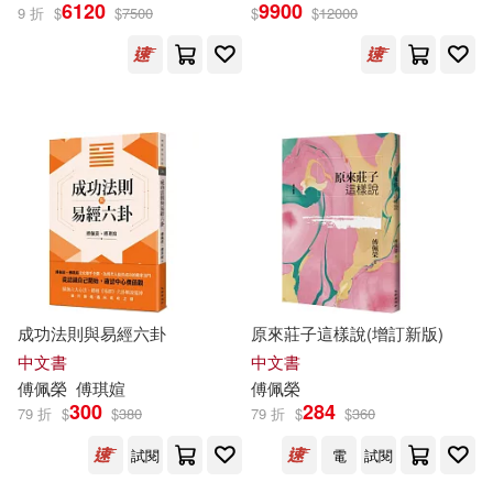
6120
9900
9 折
$
$
7500
$
$
12000
成功法則與易經六卦
原來莊子這樣說(增訂新版)
中文書
中文書
傅佩榮
傅
琪媗
傅佩榮
300
284
79 折
$
$
380
79 折
$
$
360
試閱
電
試閱