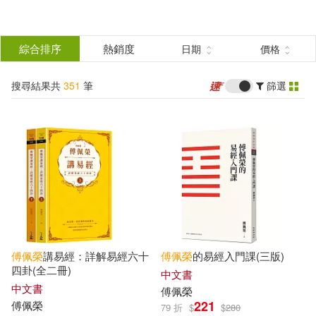
搜
尋
分類
綜合排序
熱銷度
日期
價格
(單選)
結
搜尋結果共
351
筆
篩選
圖書(309)
所有商品(351)
果
電子書(42)
篩
選
展開
作者
(可複選)
傅佩榮
講易經：詳解易經六十
傅佩榮
的易經入門課(三版)
傅佩榮(323)
傅琪媗(5)
四卦(全二冊)
中文書
中文書
傅佩榮
221
傅佩榮
79 折
$
$
280
傅佩榮 著(3)
傅佩榮等著(3)