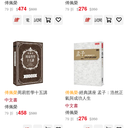
傅佩榮
傅佩榮
474
276
79 折
$
$
600
79 折
$
$
350
電
試閱
試閱
傅佩榮
周易哲學十五講
傅佩榮
‧經典講座 孟子：浩然正
氣與成功人生
中文書
中文書
傅佩榮
458
傅佩榮
79 折
$
$
580
276
79 折
$
$
350