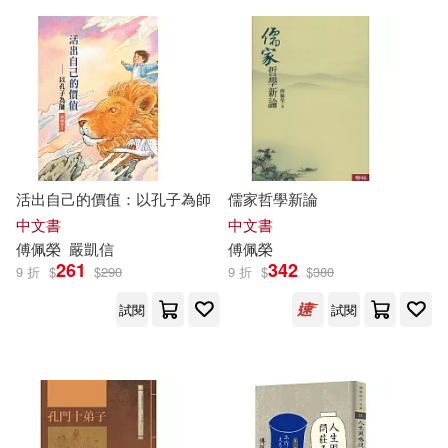
活出自己的價值：以孔子為師
儒家哲學新論
中文書
中文書
傅佩榮
嚴凱信
傅佩榮
261
342
9 折
$
$
290
9 折
$
$
380
試閱
試閱