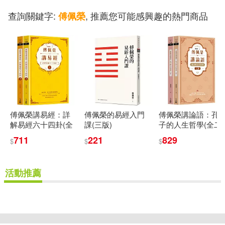
查詢關鍵字:
, 推薦您可能感興趣的熱門商品
傅佩榮
傅佩榮講易經：詳
傅佩榮的易經入門
傅佩榮講論語：孔
解易經六十四卦(全
課(三版)
子的人生哲學(全二
二冊)
冊)
711
221
829
$
$
$
活動推薦
重新設定
確認