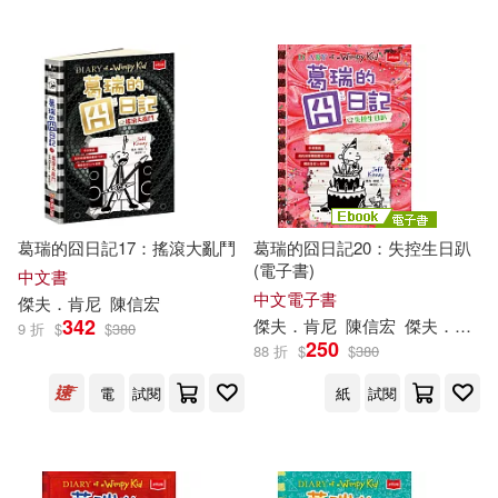
葛瑞的囧日記17：搖滾大亂鬥
葛瑞的囧日記20：失控生日趴
(電子書)
中文書
中文電子書
傑夫
．
肯尼
陳信宏
342
傑夫
．
肯尼
陳信宏
傑夫
．
肯尼
（
9 折
$
$
380
250
88 折
$
$
380
電
試閱
紙
試閱