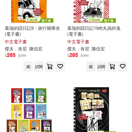
葛瑞的囧日記9：旅行豬隊友
葛瑞的囧日記19肉丸搞的鬼
(電子書)
(電子書)
中文電子書
中文電子書
傑夫
．
肯尼
陳信宏
傑夫
．
肯尼
陳信宏
285
285
$
$
380
$
$
380
紙
試閱
紙
試閱