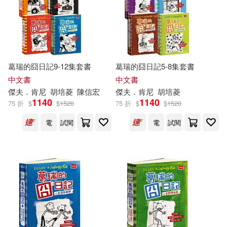
其他
(可複選)
現在可購買商品(54)
作者/演唱/譯/編/繪(68)
葛瑞的囧日記9-12集套書
葛瑞的囧日記5-8集套書
中文書
中文書
傑夫
．
肯尼
胡培菱
陳信宏
傑夫
．
肯尼
胡培菱
價格
-
1140
1140
範圍
75 折
$
$
1520
75 折
$
$
1520
電
試閱
電
試閱