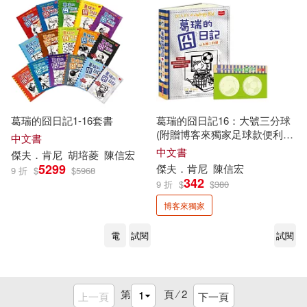
葛瑞的囧日記1-16套書
葛瑞的囧日記16：大號三分球
(附贈博客來獨家足球款便利
中文書
貼)
中文書
傑夫
．
肯尼
胡培菱
陳信宏
5299
傑夫
．
肯尼
陳信宏
9 折
$
$
5968
342
9 折
$
$
380
博客來獨家
電
試閱
試閱
第
頁 ⁄
2
上一頁
下一頁