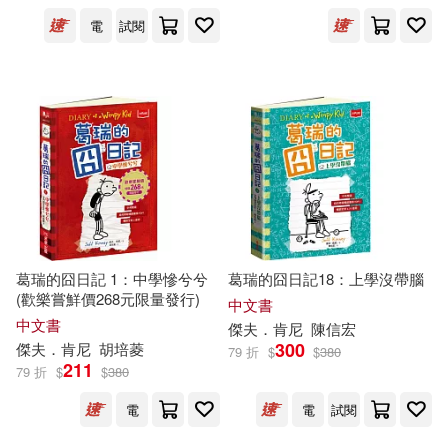
出版社
(可複選)
電
試閱
未來出版(66)
SONY MUSIC(2)
小天下(2)
ECM(1)
Universal(1)
葛瑞的囧日記 1：中學慘兮兮
葛瑞的囧日記18：上學沒帶腦
配送方式
(可複選)
(歡樂嘗鮮價268元限量發行)
中文書
中文書
傑夫
．
肯尼
陳信宏
300
傑夫
．
肯尼
胡培菱
79 折
$
$
380
可超商取貨(47)
211
79 折
$
$
380
電
電
試閱
可海外宅配(48)