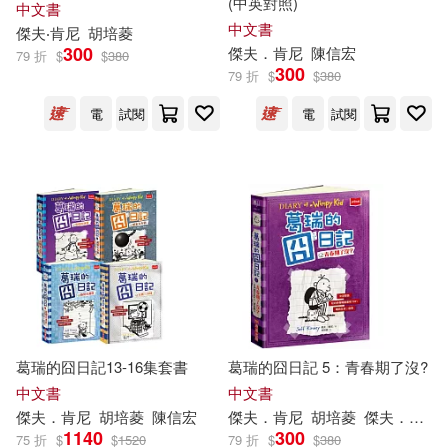
(中英對照)
中文書
中文書
傑夫
‧
肯尼
胡培菱
300
傑夫
．
肯尼
陳信宏
79 折
$
$
380
300
79 折
$
$
380
電
試閱
電
試閱
葛瑞的囧日記13-16集套書
葛瑞的囧日記 5：青春期了沒?
中文書
中文書
傑夫
．
肯尼
胡培菱
陳信宏
傑夫
．
肯尼
胡培菱
傑夫
．
肯尼
（
1140
300
75 折
$
$
1520
79 折
$
$
380