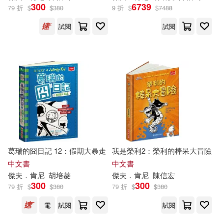
300
6739
79 折
$
$
380
9 折
$
$
7488
試閱
試閱
葛瑞的囧日記 12：假期大暴走
我是榮利2：榮利的棒呆大冒險
中文書
中文書
傑夫
．
肯尼
胡培菱
傑夫
．
肯尼
陳信宏
300
300
79 折
$
$
380
79 折
$
$
380
電
試閱
試閱