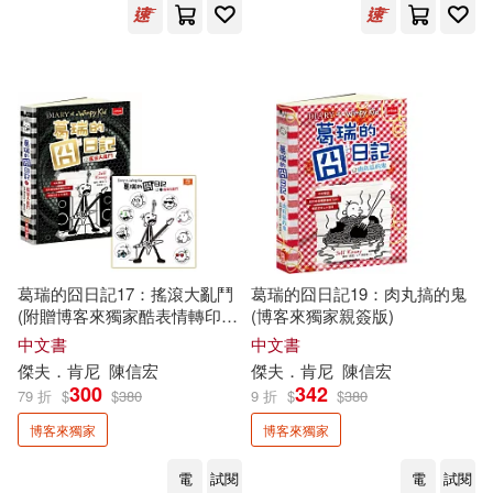
葛瑞的囧日記17：搖滾大亂鬥
葛瑞的囧日記19：肉丸搞的鬼
(附贈博客來獨家酷表情轉印貼
(博客來獨家親簽版)
紙)
中文書
中文書
傑夫
．
肯尼
陳信宏
傑夫
．
肯尼
陳信宏
300
342
79 折
$
$
380
9 折
$
$
380
博客來獨家
博客來獨家
電
試閱
電
試閱