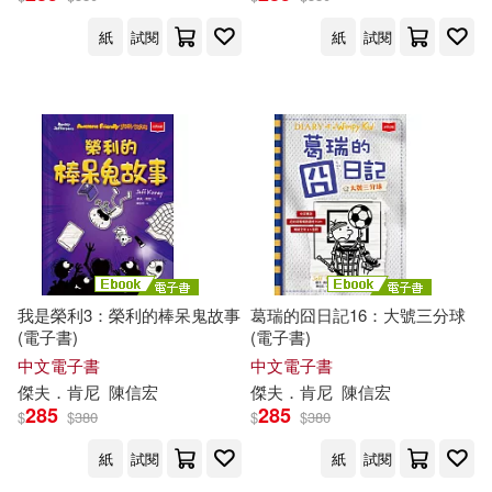
紙
試閱
紙
試閱
我是榮利3：榮利的棒呆鬼故事
葛瑞的囧日記16：大號三分球
(電子書)
(電子書)
中文電子書
中文電子書
傑夫
．
肯尼
陳信宏
傑夫
．
肯尼
陳信宏
285
285
$
$
380
$
$
380
紙
試閱
紙
試閱