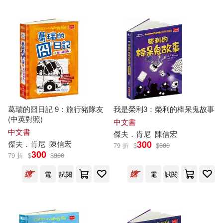
葛瑞的囧日記 9：旅行豬隊友
我是榮利3：榮利的棒呆鬼故事
(中英對照)
中文書
中文書
傑夫
．
肯尼
陳信宏
300
傑夫
．
肯尼
陳信宏
79 折
$
$
380
300
79 折
$
$
380
電
試閱
電
試閱