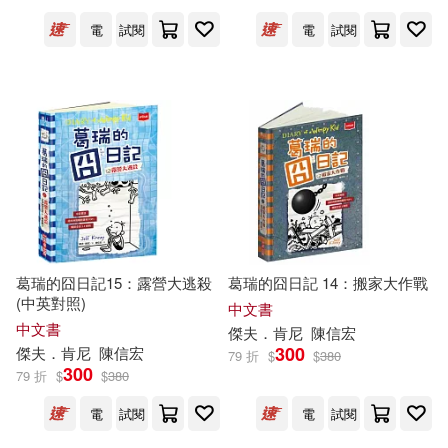
電
試閱
電
試閱
葛瑞的囧日記15：露營大逃殺
葛瑞的囧日記 14：搬家大作戰
(中英對照)
中文書
中文書
傑夫
．
肯尼
陳信宏
300
傑夫
．
肯尼
陳信宏
79 折
$
$
380
300
79 折
$
$
380
電
試閱
電
試閱