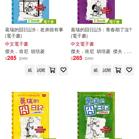
葛瑞的囧日記6：老弟很有事
葛瑞的囧日記5：青春期了沒?
(電子書)
(電子書)
中文電子書
中文電子書
傑夫
．
肯尼
胡培菱
傑夫
．
肯尼
胡培菱
傑夫
．
肯尼
（
285
285
$
$
380
$
$
380
紙
試閱
紙
試閱