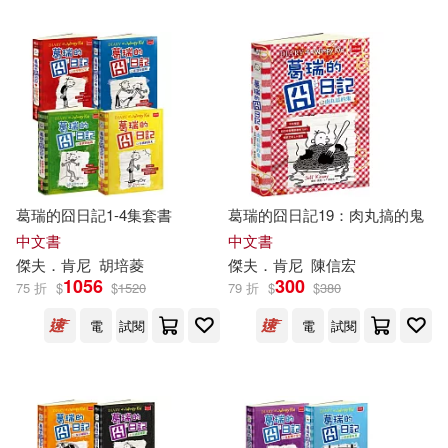
可港澳店取(43)
可新加坡店取(43)
可菲律賓店取(44)
葛瑞的囧日記1-4集套書
葛瑞的囧日記19：肉丸搞的鬼
電子書
(可複選)
中文書
中文書
傑夫
．
肯尼
胡培菱
傑夫
．
肯尼
陳信宏
1056
300
75 折
$
$
1520
79 折
$
$
380
適合手機平板閱讀(2)
電
試閱
電
試閱
適合平板閱讀(21)