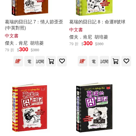
葛瑞的囧日記 7：情人節歪歪
葛瑞的囧日記 8：命運8號球
(中英對照)
中文書
中文書
傑夫
．
肯尼
胡培菱
300
傑夫
．
肯尼
胡培菱
79 折
$
$
380
300
79 折
$
$
380
電
試閱
電
試閱