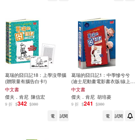
葛瑞的囧日記18：上學沒帶腦
葛瑞的囧日記1：中學慘兮兮
(贈限量有腦告白卡!)
(迪士尼動畫電影書衣版/線上收
聽下載外師單字發音+造句應
中文書
中文書
用)
傑夫
．
肯尼
陳信宏
傑夫
．
肯尼
胡培菱
342
241
9 折
$
$
380
9 折
$
$
380
電
試閱
電
試閱