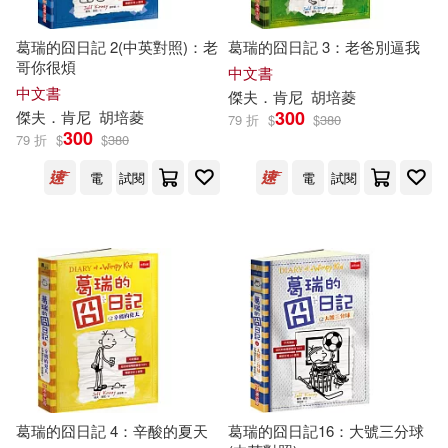
葛瑞的囧日記 2(中英對照)：老
葛瑞的囧日記 3：老爸別逼我
哥你很煩
中文書
中文書
傑夫
．
肯尼
胡培菱
300
傑夫
．
肯尼
胡培菱
79 折
$
$
380
300
79 折
$
$
380
電
試閱
電
試閱
葛瑞的囧日記 4：辛酸的夏天
葛瑞的囧日記16：大號三分球