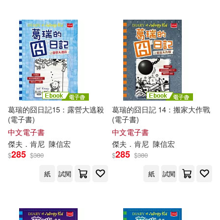
葛瑞的囧日記15：露營大逃殺
葛瑞的囧日記 14：搬家大作戰
(電子書)
(電子書)
中文電子書
中文電子書
傑夫
．
肯尼
陳信宏
傑夫
．
肯尼
陳信宏
285
285
$
$
380
$
$
380
紙
試閱
紙
試閱