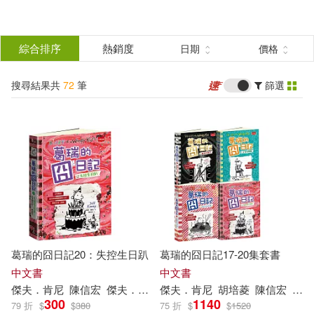
搜
尋
分類
綜合排序
熱銷度
日期
價格
(單選)
結
搜尋結果共
72
筆
篩選
圖書(45)
所有商品(72)
果
影音(4)
電子書(23)
篩
選
展開
作者
(可複選)
葛瑞的囧日記20：失控生日趴
葛瑞的囧日記17-20集套書
傑夫．肯尼(65)
傑夫‧肯尼(3)
中文書
中文書
傑夫
．
肯尼
陳信宏
傑夫
．
肯尼
（Jeff Kinney）
傑夫
．
肯尼
胡培菱
陳信宏
傑夫
300
1140
79 折
$
$
380
75 折
$
$
1520