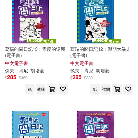
葛瑞的囧日記13：零度的逆襲
葛瑞的囧日記12：假期大暴走
(電子書)
(電子書)
中文電子書
中文電子書
傑夫
．
肯尼
胡培菱
傑夫
．
肯尼
胡培菱
285
285
$
$
380
$
$
380
紙
試閱
紙
試閱