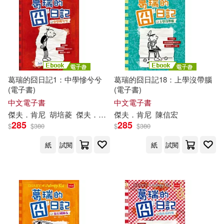
葛瑞的囧日記1：中學慘兮兮
葛瑞的囧日記18：上學沒帶腦
(電子書)
(電子書)
中文電子書
中文電子書
傑夫
．
肯尼
胡培菱
傑夫
．
肯尼
(
傑夫
傑夫
．
．
肯尼
肯尼
)
陳信宏
285
285
$
$
380
$
$
380
紙
試閱
紙
試閱