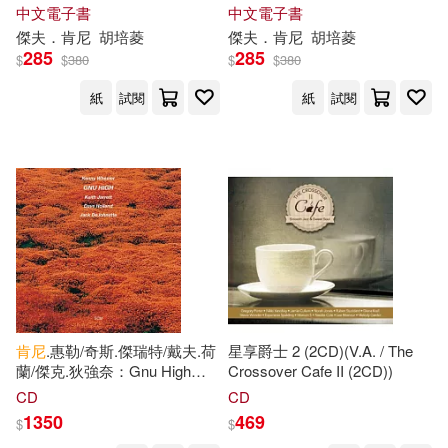
中文電子書
中文電子書
傑夫
．
肯尼
胡培菱
傑夫
．
肯尼
胡培菱
285
285
$
$
380
$
$
380
紙
試閱
紙
試閱
肯尼
.惠勒/奇斯.傑瑞特/戴夫.荷
星享爵士 2 (2CD)(V.A. / The
蘭/傑克.狄強奈：Gnu High
Crossover Cafe II (2CD))
(LP)(Kenny Wheeler, Keith
CD
CD
Jarrett, Dave Holland, Jack
1350
469
$
$
DeJohnette: Gnu High (LP))