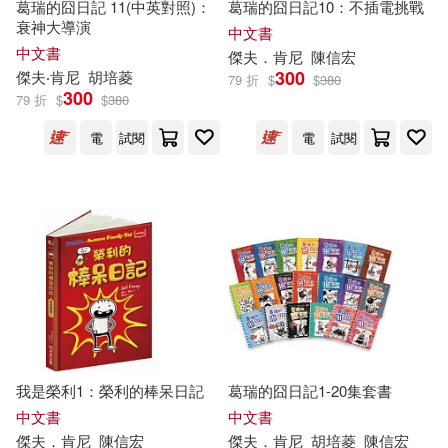
葛瑞的囧日記 11(中英對照)：
葛瑞的囧日記10：不插電挑戰
衰神大導演
中文書
中文書
傑夫
．
肯尼
陳信宏
300
傑夫
‧
肯尼
胡培菱
79 折
$
$
380
300
79 折
$
$
380
電
試閱
電
試閱
我是榮利1：榮利的棒呆日記
葛瑞的囧日記1-20集套書
中文書
中文書
傑夫
．
肯尼
陳信宏
傑夫
．
肯尼
胡培菱
陳信宏