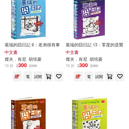
葛瑞的囧日記 6：老弟很有事
葛瑞的囧日記 13：零度的逆襲
中文書
中文書
傑夫
．
肯尼
胡培菱
傑夫
．
肯尼
胡培菱
300
300
79 折
$
$
380
79 折
$
$
380
電
試閱
電
試閱