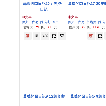
葛瑞的囧日記20：失控生
葛瑞的囧日記17-20集
日趴
中文書
中文書
傑夫
．
肯尼
陳信宏
傑夫
．
肯尼
傑夫
（Jeff Kinney）
．
肯尼
胡培菱
陳信宏
79
300
75
1140
優惠價:
折,
元
優惠價:
折,
元
電
試閱
葛瑞的囧日記9-12集套書
葛瑞的囧日記5-8集