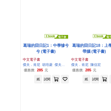
葛瑞的囧日記1：中學慘兮
葛瑞的囧日記18：上
兮 (電子書)
帶腦 (電子書)
中文電子書
中文電子書
傑夫
．
肯尼
胡培菱
傑夫
．
肯尼
傑夫
(
傑夫
．
．
肯尼
肯尼
陳信宏
)
285
285
優惠價:
元
優惠價:
元
紙
試閱
紙
試閱