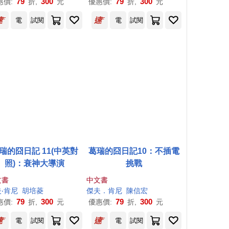
79
300
79
300
惠價:
折,
元
優惠價:
折,
元
電
試閱
電
試閱
瑞的囧日記 11(中英對
葛瑞的囧日記10：不插電
照)：衰神大導演
挑戰
文書
中文書
夫
‧
肯尼
胡培菱
傑夫
．
肯尼
陳信宏
79
300
79
300
惠價:
折,
元
優惠價:
折,
元
電
試閱
電
試閱