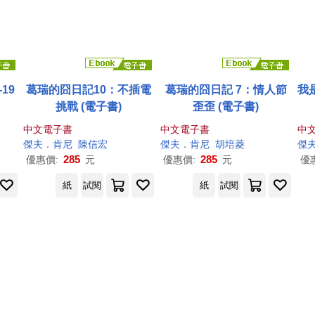
19
葛瑞的囧日記10：不插電
葛瑞的囧日記 7：情人節
我
挑戰 (電子書)
歪歪 (電子書)
中文電子書
中文電子書
中
傑夫
．
肯尼
陳信宏
傑夫
．
肯尼
胡培菱
傑
285
285
優惠價:
元
優惠價:
元
優
紙
試閱
紙
試閱