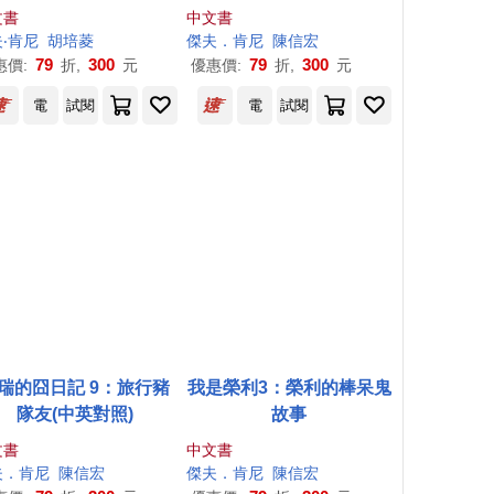
文書
中文書
夫
‧
肯尼
胡培菱
傑夫
．
肯尼
陳信宏
79
300
79
300
惠價:
折,
元
優惠價:
折,
元
電
試閱
電
試閱
瑞的囧日記 9：旅行豬
我是榮利3：榮利的棒呆鬼
隊友(中英對照)
故事
文書
中文書
夫
．
肯尼
陳信宏
傑夫
．
肯尼
陳信宏