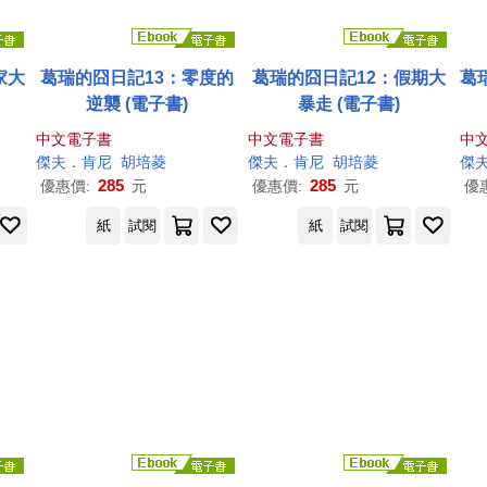
家大
葛瑞的囧日記13：零度的
葛瑞的囧日記12：假期大
葛
逆襲 (電子書)
暴走 (電子書)
中文電子書
中文電子書
中
傑夫
．
肯尼
胡培菱
傑夫
．
肯尼
胡培菱
傑
285
285
優惠價:
元
優惠價:
元
優
紙
試閱
紙
試閱