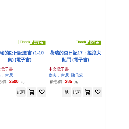
瑞的囧日記套書 (1-10
葛瑞的囧日記17：搖滾大
集) (電子書)
亂鬥 (電子書)
文電子書
中文電子書
夫
．
肯尼
傑夫
．
肯尼
陳信宏
2500
285
惠價:
元
優惠價:
元
試閱
紙
試閱