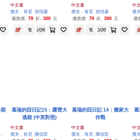
中文書
中文書
中
傑夫
．
肯尼
胡培菱
傑夫
．
肯尼
胡培菱
傑
79
300
79
300
優惠價:
折,
元
優惠價:
折,
元
優
電
試閱
電
試閱
春期
葛瑞的囧日記15：露營大
葛瑞的囧日記 14：搬家大
葛
逃殺 (中英對照)
作戰
中文書
中文書
中
．
肯尼
傑夫
（Jeff Kinney）
．
肯尼
陳信宏
傑夫
．
肯尼
陳信宏
傑