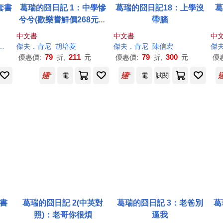
套書
葛瑞的囧日記 1：中學慘
葛瑞的囧日記18：上學沒
葛
兮兮(歡樂嘗鮮價268元限
帶腦
量發行)
中文書
中文書
中
傑夫
傑夫
．
肯尼
．
肯尼
（Jeff Kinney）
胡培菱
傑夫
．
肯尼
陳信宏
傑
79
211
79
300
優惠價:
折,
元
優惠價:
折,
元
優
電
電
試閱
套書
葛瑞的囧日記 2(中英對
葛瑞的囧日記 3：老爸別
葛
照)：老哥你很煩
逼我