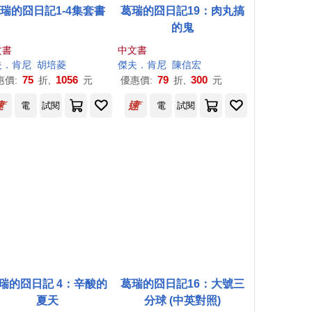
瑞的囧日記1-4集套書
葛瑞的囧日記19：肉丸搞
的鬼
文書
中文書
夫
．
肯尼
胡培菱
傑夫
．
肯尼
陳信宏
75
1056
79
300
惠價:
折,
元
優惠價:
折,
元
電
試閱
電
試閱
瑞的囧日記 4：辛酸的
葛瑞的囧日記16：大號三
夏天
分球 (中英對照)