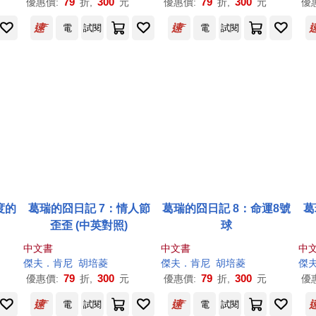
79
300
79
300
優惠價:
折,
元
優惠價:
折,
元
優
電
試閱
電
試閱
度的
葛瑞的囧日記 7：情人節
葛瑞的囧日記 8：命運8號
葛
歪歪 (中英對照)
球
中文書
中文書
中
傑夫
．
肯尼
胡培菱
傑夫
．
肯尼
胡培菱
傑
79
300
79
300
優惠價:
折,
元
優惠價:
折,
元
優
電
試閱
電
試閱