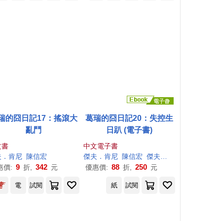
瑞的囧日記17：搖滾大
葛瑞的囧日記20：失控生
亂鬥
日趴 (電子書)
文書
中文電子書
夫
．
肯尼
陳信宏
傑夫
．
肯尼
陳信宏
傑夫
．
肯尼
（Jeff Kinn
9
342
88
250
惠價:
折,
元
優惠價:
折,
元
電
試閱
紙
試閱