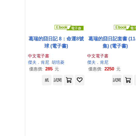
葛瑞的囧日記 8：命運8號
葛瑞的囧日記套書 (11-
球 (電子書)
集) (電子書)
中文電子書
中文電子書
傑夫
．
肯尼
胡培菱
傑夫
．
肯尼
285
2250
優惠價:
元
優惠價:
元
紙
試閱
試閱