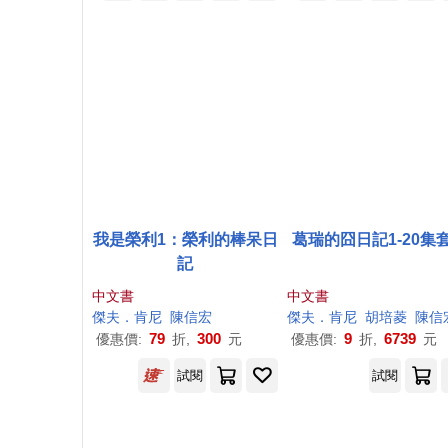
我是榮利1：榮利的棒呆日
葛瑞的囧日記1-20集
記
中文書
中文書
傑夫
．
肯尼
陳信宏
傑夫
．
肯尼
胡培菱
陳信
79
300
9
6739
優惠價:
折,
元
優惠價:
折,
元
試閱
試閱