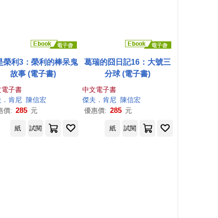
是榮利3：榮利的棒呆鬼
葛瑞的囧日記16：大號三
故事 (電子書)
分球 (電子書)
文電子書
中文電子書
夫
．
肯尼
陳信宏
傑夫
．
肯尼
陳信宏
285
285
惠價:
元
優惠價:
元
紙
試閱
紙
試閱