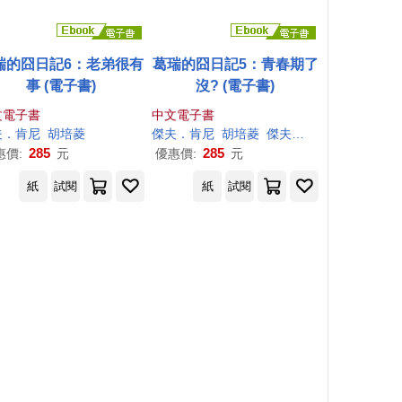
瑞的囧日記6：老弟很有
葛瑞的囧日記5：青春期了
事 (電子書)
沒? (電子書)
文電子書
中文電子書
夫
．
肯尼
胡培菱
傑夫
．
肯尼
胡培菱
傑夫
．
肯尼
（Jeff Kinn
285
285
惠價:
元
優惠價:
元
紙
試閱
紙
試閱