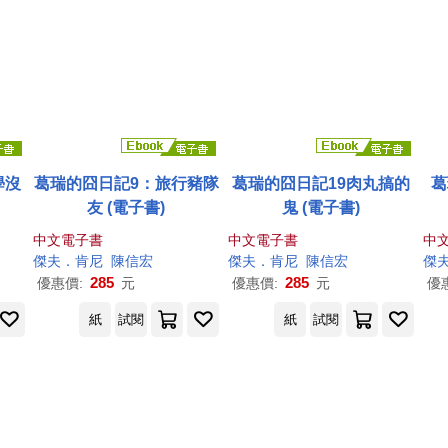
學沒
葛瑞的囧日記9：旅行豬隊
葛瑞的囧日記19肉丸搞的
葛
友 (電子書)
鬼 (電子書)
中文電子書
中文電子書
中
傑夫
．
肯尼
陳信宏
傑夫
．
肯尼
陳信宏
傑
285
285
優惠價:
元
優惠價:
元
優
紙
試閱
紙
試閱