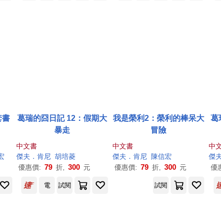
套書
葛瑞的囧日記 12：假期大
我是榮利2：榮利的棒呆大
葛
暴走
冒險
中文書
中文書
中
宏
傑夫
．
肯尼
胡培菱
傑夫
．
肯尼
陳信宏
傑
79
300
79
300
優惠價:
折,
元
優惠價:
折,
元
優
電
試閱
試閱