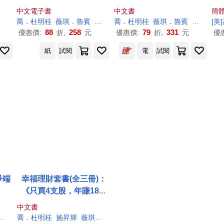
人生的平衡點 (電子書)
人生的平衡點
中文電子書
中文書
簡
喬．杜明桂
薇琪．
魯賓
王之
杰
喬．杜明桂
薇琪．
魯賓
王之
杰
[美]
88
258
79
331
優惠價:
折,
元
優惠價:
折,
元
優
紙
試閱
電
試閱
爭端
幸福理財套書(全三冊)：
《只買4支股，年賺18%
(全新加強版)》+《賺錢，
中文書
也賺幸福》+《跟錢好好相
福爾 [美]杰佛瑞‧Z.
喬．杜明桂
魯賓
聯合國教科文組織翻譯組
施昇輝
薇琪．
魯賓
麥可．勒巴夫
李振昌
王之
杰