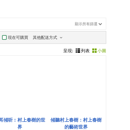
顯示所有篩選
其他配送方式
現在可購買
呈現:
列表
小圖
耳傾听︰村上春樹的世
傾聽村上春樹：村上春樹
界
的藝術世界