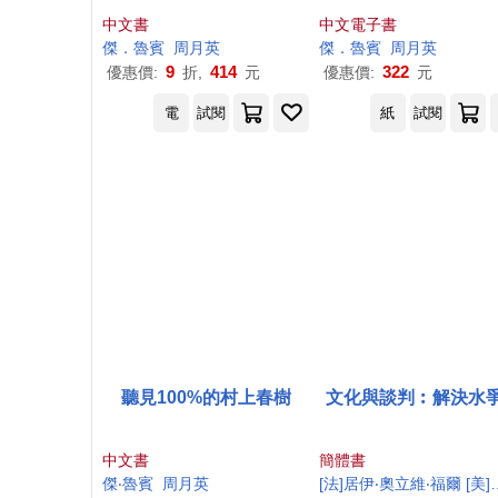
中文書
中文電子書
傑
．
魯賓
周月英
傑
．
魯賓
周月英
9
414
322
優惠價:
折,
元
優惠價:
元
電
試閱
紙
試閱
聽見100%的村上春樹
文化與談判︰解決水
中文書
簡體書
傑
‧
魯賓
周月英
[法]居伊‧奧立維‧