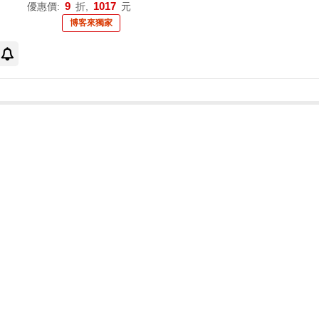
處》【博客來獨家限量熱
9
1017
優惠價:
折,
元
銷套組】
博客來獨家