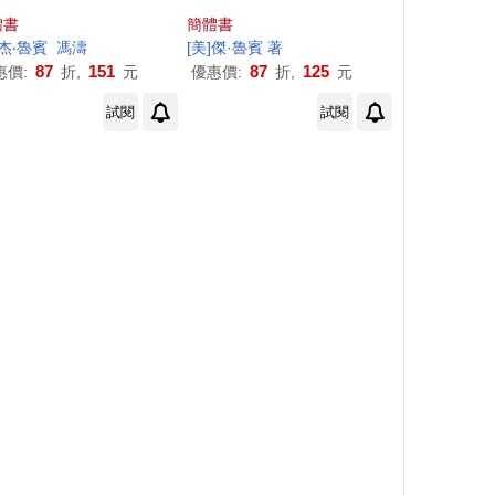
體書
簡體書
杰
‧
魯賓
馮濤
[美]
傑
·
魯賓
著
87
151
87
125
惠價:
折,
元
優惠價:
折,
元
試閱
試閱