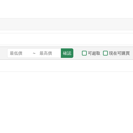
可超取
現在可購買
~
確認