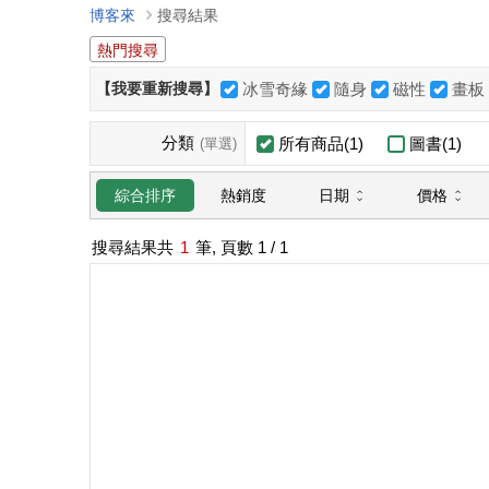
博客來
搜尋結果
熱門搜尋
【我要重新搜尋】
冰雪奇緣
隨身
磁性
畫板
分類
所有商品(1)
圖書(1)
(單選)
日期
價格
綜合排序
熱銷度
搜尋結果共
1
筆, 頁數
1
/ 1