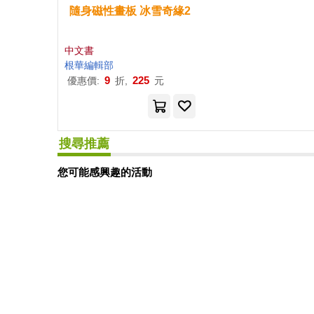
隨身
磁性
畫板
冰雪奇緣
2
中文書
根華編輯部
9
225
優惠價:
折,
元
搜尋推薦
您可能感興趣的活動