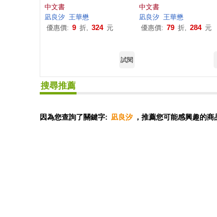
中文書
中文書
凪
良
汐
王華懋
凪
良
汐
王華懋
9
324
79
284
優惠價:
折,
元
優惠價:
折,
元
試閱
搜尋推薦
因為您查詢了關鍵字:
凪良汐
，推薦您可能感興趣的商