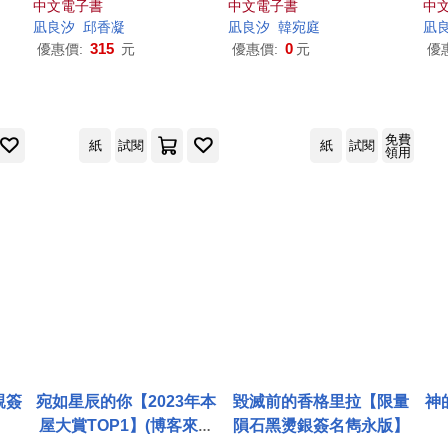
中文電子書
中文電子書
中
凪
良
汐
邱香凝
凪
良
汐
韓宛庭
凪
315
0
優惠價:
元
優惠價:
元
優
免費
紙
試閱
紙
試閱
領用
親簽
宛如星辰的你【2023年本
毀滅前的香格里拉【限量
神
屋大賞TOP1】(博客來獨
隕石黑燙銀簽名雋永版】