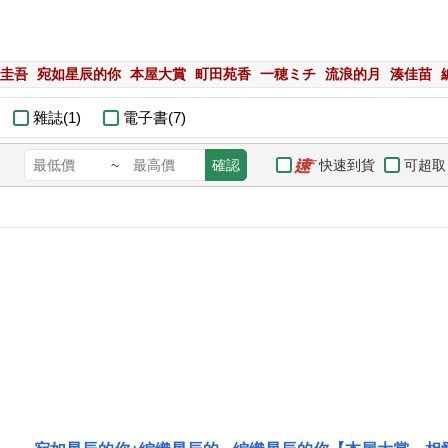
圭吾
宛如星辰的你
本屋大賞
町田苑香
一穂ミチ
流浪的月
湊佳苗
雜誌(1)
電子書(7)
快速到貨
可超取
~
確認