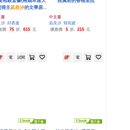
愛相殺套書(兩屆本屋大
毀滅前的香格里拉
賞得主
凪
良
汐
的文學原
：堇莊的房客+神的棲息
文書
中文書
地)
良
汐
邱香凝
凪
良
汐
韓宛庭
75
615
5
215
惠價:
折,
元
優惠價:
折,
元
電
試閱
電