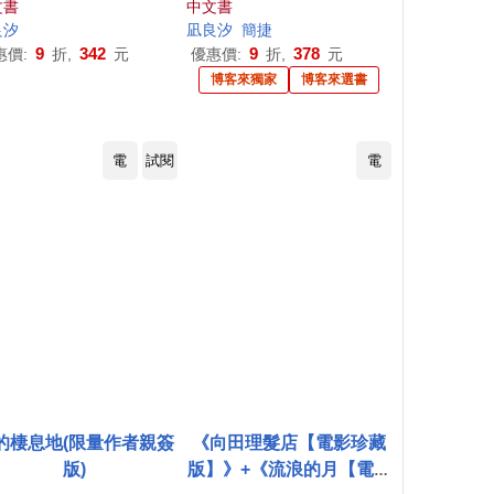
文書
中文書
良
汐
凪
良
汐
簡捷
9
342
9
378
惠價:
折,
元
優惠價:
折,
元
博客來獨家
博客來選書
電
試閱
電
的棲息地(限量作者親簽
《向田理髮店【電影珍藏
版)
版】》+《流浪的月【電影