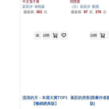
中文電子書
簡體書
凪
良
汐
韓宛庭
（日）
凪
良
汐
劉晨
301
87
276
優惠價:
元
優惠價:
折,
元
紙
試閱
試閱
流浪的月：本屋大賞TOP1
堇莊的房客(限量作者
【暢銷經典版】
版)