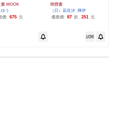
書.MOOK
簡體書
良
ゆう
（日）
凪
良
汐
燁伊
675
87
251
惠價:
元
優惠價:
折,
元
試閱