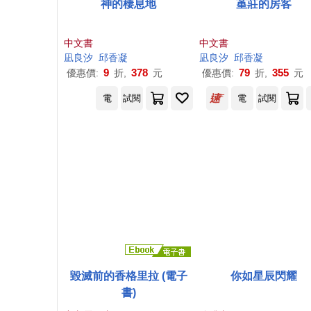
神的棲息地
堇莊的房客
中文書
中文書
凪
良
汐
邱香凝
凪
良
汐
邱香凝
9
378
79
355
優惠價:
折,
元
優惠價:
折,
元
電
試閱
電
試閱
毀滅前的香格里拉 (電子
你如星辰閃耀
書)