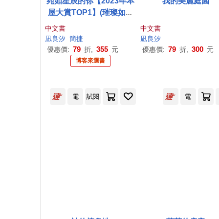
宛如星辰的你【2023年本
我的美麗庭園
屋大賞TOP1】(璀璨如星
版書封)
中文書
中文書
凪
良
汐
簡捷
凪
良
汐
79
355
79
300
優惠價:
折,
元
優惠價:
折,
元
博客來選書
電
試閱
電