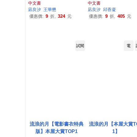
中文書
中文書
凪
良
汐
王華懋
凪
良
汐
邱香凝
9
324
9
405
優惠價:
折,
元
優惠價:
折,
元
試閱
電
流浪的月【電影書衣特典
流浪的月【本屋大賞T
版】本屋大賞TOP1
1】