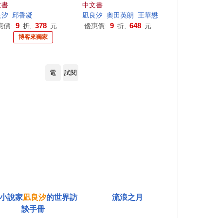
書衣版】》電影原著小說
文書
中文書
限量套書
良
汐
邱香凝
凪
良
汐
奧田英朗
王華懋
9
378
9
648
惠價:
折,
元
優惠價:
折,
元
博客來獨家
電
試閱
L小說家
凪
良
汐
的世界訪
流浪之月
談手冊