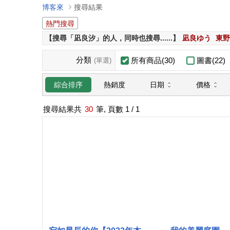
博客來
搜尋結果
熱門搜尋
【搜尋「凪良汐」的人，同時也搜尋......】
凪良ゆう
東野
分類
所有商品(30)
圖書(22)
(單選)
日期
價格
綜合排序
熱銷度
搜尋結果共
30
筆, 頁數
1
/ 1