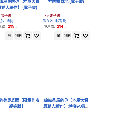
織星辰的你【本屋大賞
神的棲息地 (電子書)
最動人續作】 (電子書)
文電子書
中文電子書
良
汐
簡捷
凪
良
汐
邱香凝
295
294
惠價:
元
優惠價:
元
紙
試閱
紙
試閱
的美麗庭園【限量作者
編織星辰的你【本屋大賞
親簽版】
最動人續作】(博客來獨家
限量親簽贈品版)