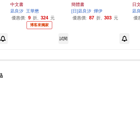
繪簽名版】
中文書
簡體書
日文
凪
良
汐
王華懋
[日]
凪
良
汐
燁伊
凪
9
324
87
303
優惠價:
折,
元
優惠價:
折,
元
優
博客來獨家
試閱
品