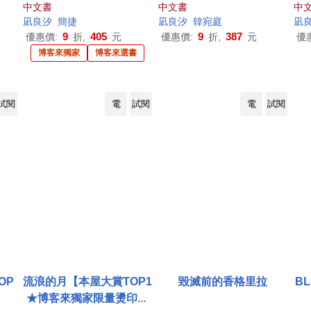
家燙印簽名紀念扉)
中文書
中文書
中
凪
良
汐
簡捷
凪
良
汐
韓宛庭
凪
9
405
9
387
優惠價:
折,
元
優惠價:
折,
元
優
博客來獨家
博客來選書
試閱
電
試閱
電
試閱
OP
流浪的月【本屋大賞TOP1
毀滅前的香格里拉
B
★博客來獨家限量燙印親