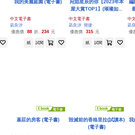
我的美麗庭園 (電子書)
宛如星辰的你【2023年本
編
屋大賞TOP1】(璀璨如星
版書封) (電子書)
中文電子書
中文電子書
中
凪
良
汐
凪
良
汐
簡捷
凪
88
234
315
優惠價:
折,
元
優惠價:
元
優
紙
試閱
紙
試閱
堇莊的房客 (電子書)
毀滅前的香格里拉(試讀本)
我
(電子書)