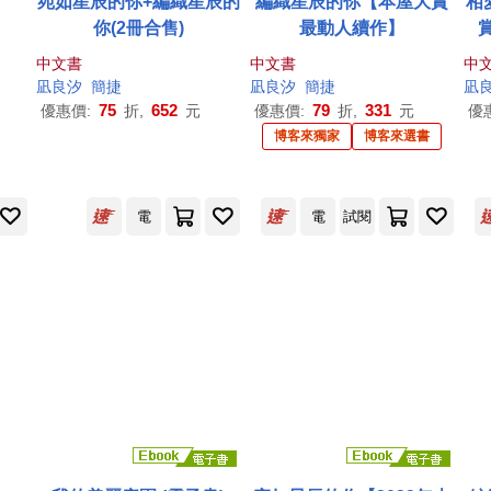
宛如星辰的你+編織星辰的
編織星辰的你【本屋大賞
相
你(2冊合售)
最動人續作】
點
中文書
中文書
中
凪
良
汐
簡捷
凪
良
汐
簡捷
凪
75
652
79
331
優惠價:
折,
元
優惠價:
折,
元
優
博客來獨家
博客來選書
電
電
試閱