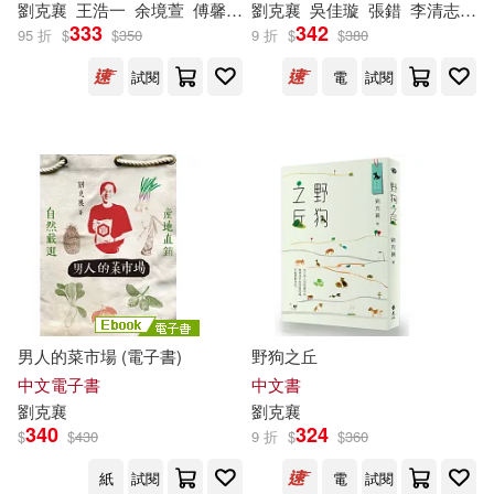
劉克
襄
王浩一
余境萱
傅馨逸
林凌寧
劉克
襄
林家棟
吳佳璇
洪福田
張錯
李清志
林
333
342
95 折
$
$
350
9 折
$
$
380
試閱
電
試閱
男人的菜市場 (電子書)
野狗之丘
中文電子書
中文書
劉克
襄
劉克
襄
340
324
$
$
430
9 折
$
$
360
紙
試閱
電
試閱