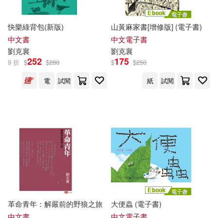
快樂綠背包(新版)
山黃麻家書[增修版] (電子書)
中文書
中文電子書
劉克
襄
劉克
襄
252
175
9 折
$
$
280
$
$
250
電
試閱
紙
試閱
革命青年：解嚴前的野狼之旅
大便蟲 (電子書)
中文書
中文電子書