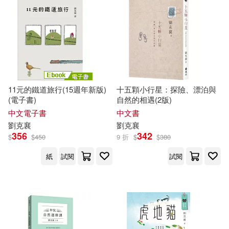
11元的鐵道旅行(15週年新版)
十五顆小行星：探險、漂泊與
(電子書)
自然的相遇(2版)
中文電子書
中文書
劉克
襄
劉克
襄
356
342
$
$
450
9 折
$
$
380
紙
試閱
試閱