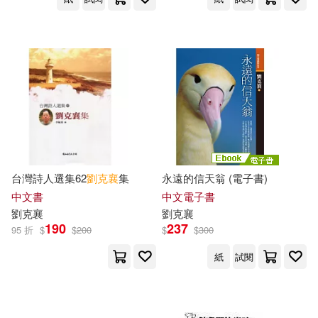
台灣詩人選集62
劉克
襄
集
永遠的信天翁 (電子書)
中文書
中文電子書
劉克
襄
劉克
襄
190
237
95 折
$
$
200
$
$
300
紙
試閱