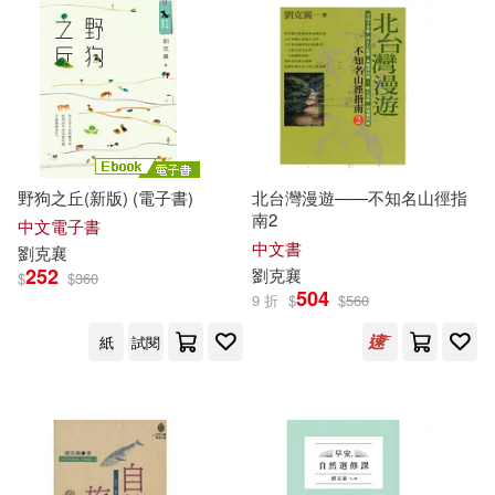
野狗之丘(新版) (電子書)
北台灣漫遊——不知名山徑指
南2
中文電子書
中文書
劉克
襄
252
劉克
襄
$
$
360
504
9 折
$
$
560
紙
試閱