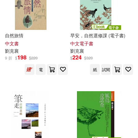
自然旅情
早安，自然選修課 (電子書)
中文書
中文電子書
劉克
襄
劉克
襄
198
224
9 折
$
$
220
$
$
320
電
紙
試閱