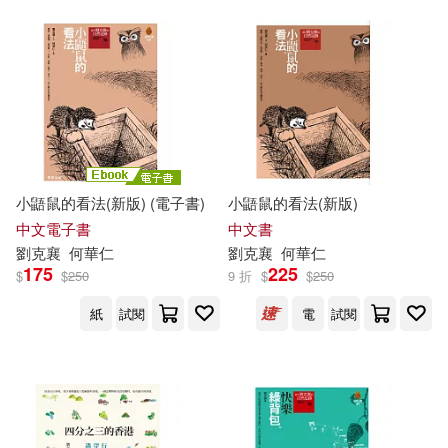
小鼯鼠的看法(新版) (電子書)
小鼯鼠的看法(新版)
中文電子書
中文書
劉克
襄
何華仁
劉克
襄
何華仁
175
225
$
$
250
9 折
$
$
250
紙
試閱
電
試閱