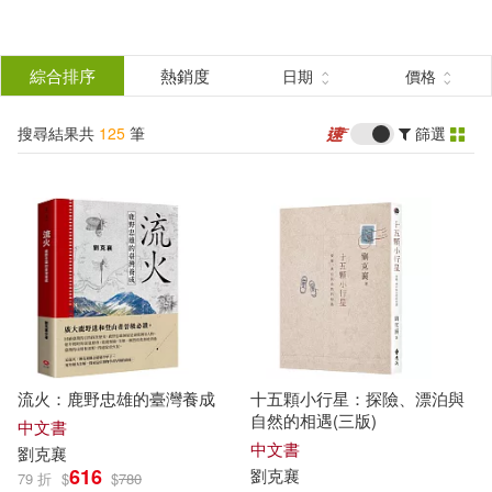
搜
尋
分類
綜合排序
熱銷度
日期
價格
(單選)
結
搜尋結果共
125
筆
篩選
圖書(99)
所有商品(125)
果
影音(1)
電子書(25)
篩
選
展開
作者
(可複選)
流火：鹿野忠雄的臺灣養成
十五顆小行星：探險、漂泊與
劉克襄(109)
劉克襄等(3)
自然的相遇(三版)
中文書
中文書
劉克
襄
616
劉克
襄
79 折
$
$
780
林正盛(3)
張錯(2)