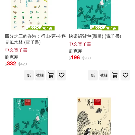
四分之三的香港：行山‧穿村‧遇
快樂綠背包(新版) (電子書)
見風水林 (電子書)
中文電子書
中文電子書
劉克
襄
196
劉克
襄
$
$
280
332
$
$
420
紙
試閱
紙
試閱