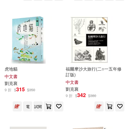
虎地貓
福爾摩沙大旅行(二○一五年修
訂版)
中文書
中文書
劉克
襄
315
劉克
襄
9 折
$
$
350
342
9 折
$
$
380
電
試閱