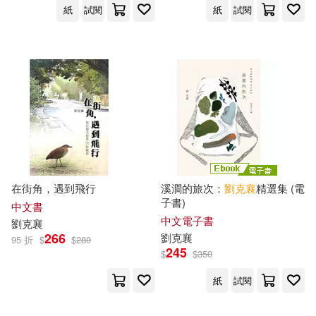
紙
試閱
紙
試閱
在街角，遇到飛行
溪澗的旅次：
劉克
襄
精選集 (電
子書)
中文書
中文電子書
劉克
襄
266
劉克
襄
95 折
$
$
280
245
$
$
350
紙
試閱