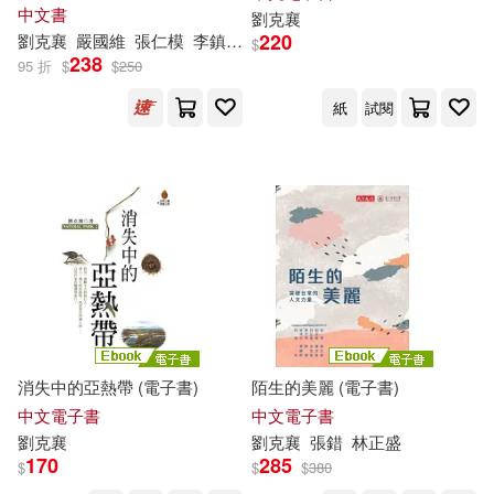
中文書
劉克
襄
220
劉克
襄
嚴國維
張仁模
李鎮洋
林建叡
王岳聰
蕭雪麗
$
238
95 折
$
$
250
紙
試閱
消失中的亞熱帶 (電子書)
陌生的美麗 (電子書)
中文電子書
中文電子書
劉克
襄
劉克
襄
張錯
林正盛
170
285
$
$
$
380