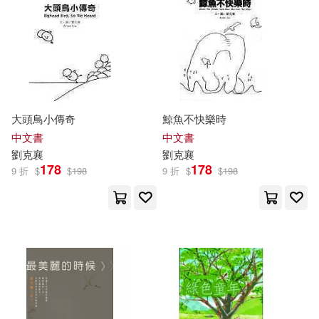
大頭鳥小傳奇
鯨魚不快樂時
中文書
中文書
劉克
襄
劉克
襄
178
178
9 折
$
$
198
9 折
$
$
198