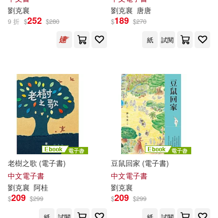
劉克
襄
劉克
襄
唐唐
252
189
9 折
$
$
280
$
$
270
紙
試閱
老樹之歌 (電子書)
豆鼠回家 (電子書)
中文電子書
中文電子書
劉克
襄
阿桂
劉克
襄
209
209
$
$
299
$
$
299
紙
試閱
紙
試閱