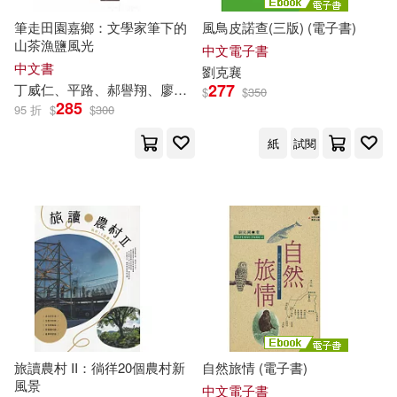
筆走田園嘉鄉：文學家筆下的
風鳥皮諾查(三版) (電子書)
山茶漁鹽風光
中文電子書
中文書
劉克
襄
277
丁威仁、平路、郝譽翔、廖玉蕙、
劉克
襄
、閻鴻亞
$
$
350
285
95 折
$
$
300
紙
試閱
旅讀農村 II：徜徉20個農村新
自然旅情 (電子書)
風景
中文電子書