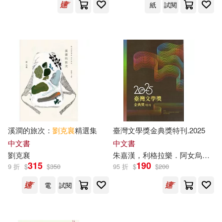
紙
試閱
溪澗的旅次：
劉克
襄
精選集
臺灣文學獎金典獎特刊.2025
中文書
中文書
劉克
襄
朱嘉漢，利格拉樂．阿女烏，李佳穎，李金蓮，李進文，林文心，林俊?，阿芒，洪廣冀，范容瑛，馬翊航，張娟芬，連明偉，陳佩甄，陳雨航，童偉格，黃崇凱，黃麗群，楊富閔，葉佳怡，
315
190
9 折
$
$
350
95 折
$
$
200
電
試閱