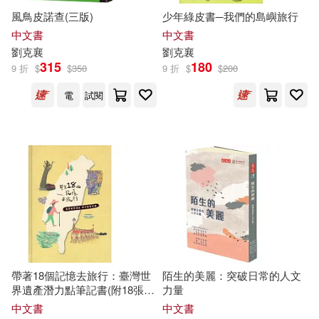
風鳥皮諾查(三版)
少年綠皮書─我們的島嶼旅行
中文書
中文書
遼寧少年兒童出版社(1)
劉克
襄
劉克
襄
315
180
9 折
$
$
350
9 折
$
$
200
麋鹿(1)
麥田(1)
電
試閱
帶著18個記憶去旅行：臺灣世
陌生的美麗：突破日常的人文
界遺產潛力點筆記書(附18張明
力量
信片)
中文書
中文書