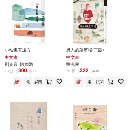
適合平板閱讀(6)
嘉義縣政府(1)
大田(1)
李清志(1)
李鎮洋(1)
天下雜誌(1)
幼獅文化(1)
其他
林建叡(1)
林強(1)
(可複選)
廣西師範大學出版社(1)
小站也有遠方
男人的菜市場(二版)
柯華葳(1)
梅爾維爾(1)
現在可購買商品(62)
中文書
中文書
張老師文化(1)
劉克
襄
陳孅孅
劉克
襄
楊佳嫻(1)
楊照(1)
作者/演唱/譯/編/繪(125)
300
322
79 折
$
$
380
75 折
$
$
430
愛播聽書FM(1)
電
試閱
電
試閱
洪致文，凌拂，沈振中，廖鴻基，
價格
-
蔡百峻，劉克襄等(1)
範圍
文化部文化資產局(1)
王岳聰(1)
路寒袖(1)
文瀾資訊(1)
木馬文化(1)
郭育任，劉克襄，朱惠菁，陳文
翔，林柏壽(1)