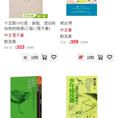
東華(1)
洪範(1)
鄭穎(1)
鍾文音(1)
海豚出版社(1)
十五顆小行星：探險、漂泊與
裡台灣
鍾文音 等著(1)
雷光夏(1)
自然的相遇(三版) (電子書)
中文書
中文電子書
經典雜誌出版社(1)
劉克
襄
鯨向海等(1)
黃尹青(1)
359
劉克
襄
9 折
$
$
399
333
88 折
$
$
480
網路與書出版(1)
黃美秀(1)
黃麗群(1)
紙
試閱
試閱
聯經出版公司(1)
花蓮縣文化局(1)
財團法人公共電視文化事業基金會
(1)
農業部林業及自然保育署(1)