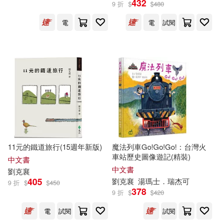
432
9 折
$
$
480
電
電
試閱
王浩一(2)
展開
丁威仁、平路、郝譽翔、廖玉蕙、
劉克襄、閻鴻亞(1)
出版社
(可複選)
三毛(1)
公共電視(1)
遠流(38)
玉山社(20)
劉克襄 、葉怡蘭、陳麗華等(1)
晨星(12)
時報出版(6)
劉克襄，唐唐(1)
11元的鐵道旅行(15週年新版)
魔法列車Go!Go!Go!：台灣火
車站歷史圖像遊記(精裝)
上海譯文出版社(4)
九歌(3)
展開
中文書
中文書
劉克
襄
史考特．馬谷(1)
405
劉克
襄
湯瑪士．瑞杰可
9 折
$
$
450
皇冠(3)
國立臺灣文學館(2)
378
9 折
$
$
420
配送方式
(可複選)
向陽、李昂、林文義、劉克襄、宇
文正、吳鈞堯(1)
電
試閱
試閱
天下文化(2)
未來書城(2)