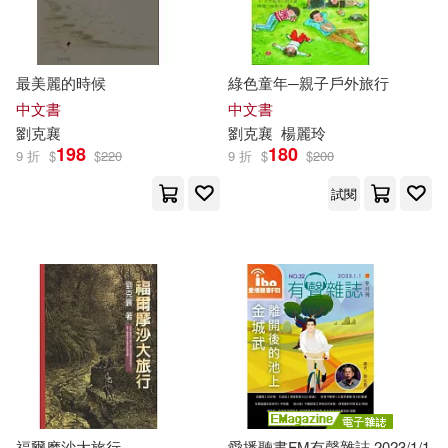
最美麗的時候
綠色童年─親子戶外旅行
中文書
中文書
劉克
襄
劉克
襄
楊麗玲
198
180
9 折
$
$
220
9 折
$
$
200
試閱
福爾摩沙大旅行
愛播聽書FM有聲雜誌 2023/1/1