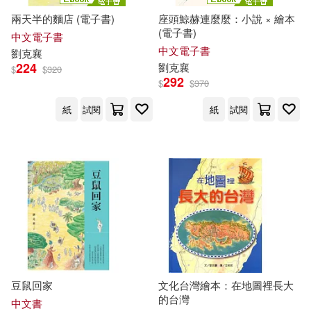
兩天半的麵店 (電子書)
座頭鯨赫連麼麼：小說 × 繪本
(電子書)
中文電子書
中文電子書
劉克
襄
224
劉克
襄
$
$
320
292
$
$
370
紙
試閱
紙
試閱
豆鼠回家
文化台灣繪本：在地圖裡長大
的台灣
中文書