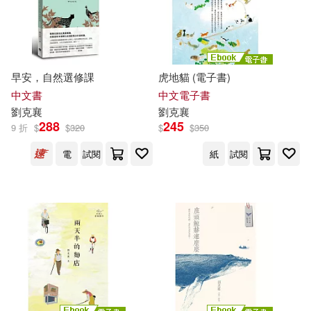
早安，自然選修課
虎地貓 (電子書)
中文書
中文電子書
劉克
襄
劉克
襄
288
245
9 折
$
$
320
$
$
350
電
試閱
紙
試閱