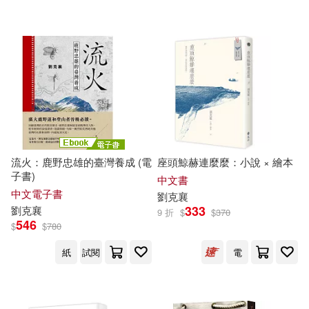
可超商取貨(100)
吳佳璇(1)
嚴國維(1)
親子天下(2)
可海外宅配(100)
廖玉蕙(1)
張仁模(1)
農業部農村發展及水土保持署(2)
可港澳店取(97)
張曼娟(1)
徐仁修(1)
一頁文化(1)
上誼文化公司(1)
可新加坡店取(98)
朱嘉漢，利格拉樂．阿女烏，李佳
穎，李金蓮，李進文，林文心，林
流火：鹿野忠雄的臺灣養成 (電
座頭鯨赫連麼麼：小說 × 繪本
二魚文化(1)
俊?，阿芒，洪廣冀，范容瑛，馬翊
子書)
可菲律賓店取(98)
中文書
航，張娟芬，連明偉，陳佩甄，陳
中文電子書
劉克
襄
雨航，童偉格，黃崇凱，黃麗群，
內政部國家公園署海洋國家公園管
333
劉克
襄
楊富閔，葉佳怡，劉克襄，潘家
9 折
$
$
370
理處(1)
546
欣，藍永翔，魏貽君(1)
$
$
780
電子書
(可複選)
北京時代華文書局(1)
博揚(1)
紙
試閱
電
李昂(1)
適合手機平板閱讀(19)
台北市政府觀光傳播局(1)
李昂、劉克襄、林文義(1)