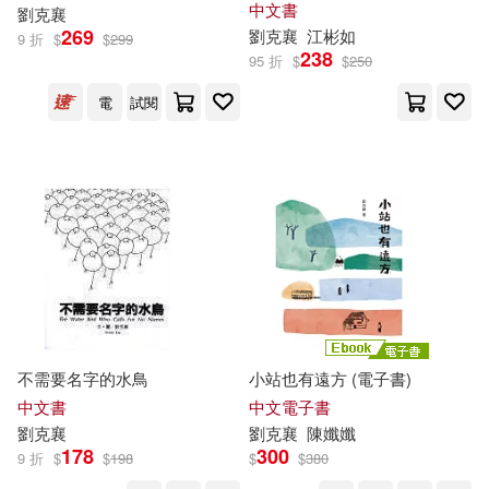
中文書
劉克
襄
269
劉克
襄
江彬如
9 折
$
$
299
238
95 折
$
$
250
電
試閱
不需要名字的水鳥
小站也有遠方 (電子書)
中文書
中文電子書
劉克
襄
劉克
襄
陳孅孅
178
300
9 折
$
$
198
$
$
380