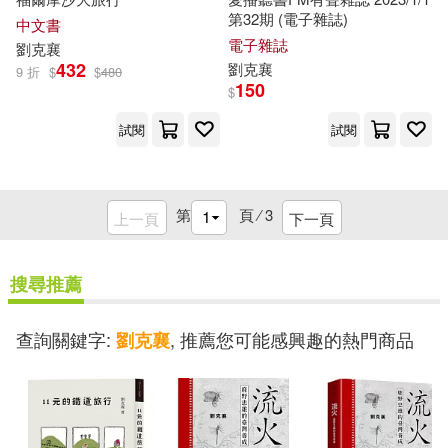
第32期 (電子雜誌)
中文書
電子雜誌
劉克
襄
432
劉克
襄
9 折
$
$
480
150
$
試閱
試閱
第
頁 ⁄
3
上一頁
下一頁
搜尋推薦
查詢關鍵字:
, 推薦您可能感興趣的熱門商品
劉克襄