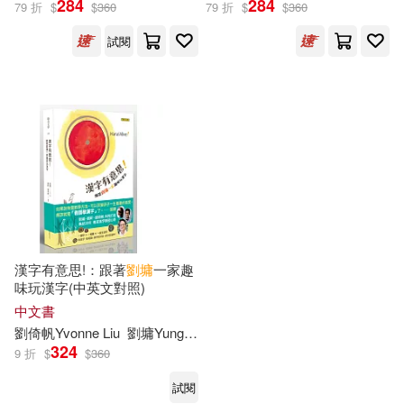
284
284
79 折
$
$
360
79 折
$
$
360
試閱
劉墉 Yung Liu(1)
劉墉Yung Liu(1)
劉軒(1)
劉軒 Xuan Liu(1)
劉軒Xuan Liu(1)
漢字有意思!：跟著
劉墉
一家趣
味玩漢字(中英文對照)
出版社
(可複選)
中文書
劉倚帆
Yvonne
Liu
劉墉
Yung
Liu
劉軒
Xuan
Liu
324
聯合文學(3)
9 折
$
$
360
試閱