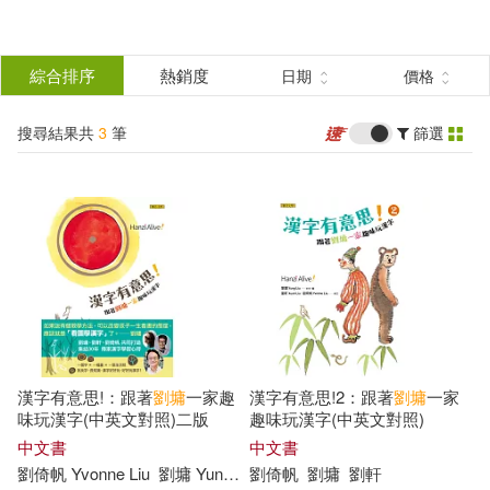
搜
尋
分類
綜合排序
熱銷度
日期
價格
(單選)
結
搜尋結果共
3
筆
篩選
圖書(3)
所有商品(3)
果
展開
篩
選
作者
(可複選)
劉倚帆(1)
漢字有意思!：跟著
劉墉
一家趣
漢字有意思!2：跟著
劉墉
一家
劉倚帆 Yvonne Liu(1)
味玩漢字(中英文對照)二版
趣味玩漢字(中英文對照)
中文書
中文書
劉倚帆
Yvonne
Liu
劉墉
Yung
Liu
劉倚帆
劉軒
Xuan
劉墉
Liu
劉軒
劉倚帆Yvonne Liu(1)
劉墉(1)