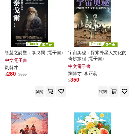
智慧之詩聖：泰戈爾 (電子書)
宇宙奧秘：探索外星人文化的
奇妙旅程 (電子書)
中文電子書
中文電子書
劉
幹才
280
劉
幹才
李正蕊
$
$
350
350
$
試閱
試閱