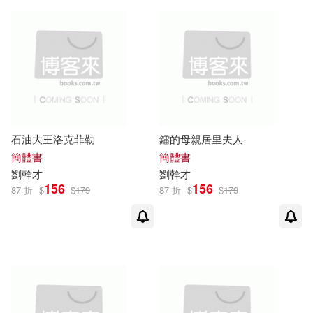
石油大王洛克菲勒
鐳的母親居里夫人
簡體書
簡體書
劉
幹才
劉
幹才
156
156
87 折
$
$
179
87 折
$
$
179