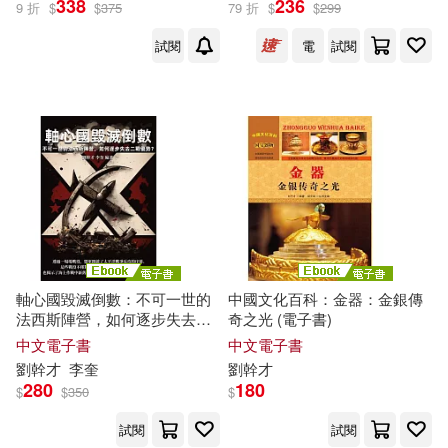
338
236
9 折
$
$
375
79 折
$
$
299
試閱
電
試閱
劉幹才（編著）(4)
潘于真(3)
展開
劉干才（主編）(2)
出版社
(可複選)
劉幹才（編）(2)
李正蕊(2)
團結出版社(31)
劉幹才（主編）(1)
千華駐科技(17)
潘于真，劉幹才 編著(1)
軸心國毀滅倒數：不可一世的
中國文化百科：金器：金銀傳
法西斯陣營，如何逐步失去二
奇之光 (電子書)
汕頭大學出版社(9)
展開
戰優勢? (電子書)
中文電子書
中文電子書
（蘇）比安基(1)
劉
幹才
李奎
劉
幹才
中版集團(8)
崧燁文化(8)
280
180
$
$
350
$
配送方式
(可複選)
試閱
試閱
安徽人民出版社(7)