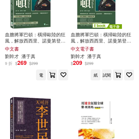
血膽將軍巴頓：橫掃歐陸的狂
血膽將軍巴頓：橫掃歐陸的狂
風，解放西西里、諾曼第登
風，解放西西里、諾曼第登
陸，二戰勝利的號角手
陸，二戰勝利的號角手 (電子
中文書
中文電子書
書)
劉
幹才
潘于真
劉
幹才
潘于真
269
209
9 折
$
$
299
$
$
299
電
紙
試閱