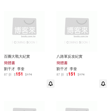
百團大戰大紀實
八路軍反攻紀實
簡體書
簡體書
劉
干才
李奎
劉
干才
李奎
151
151
87 折
$
$
174
87 折
$
$
174