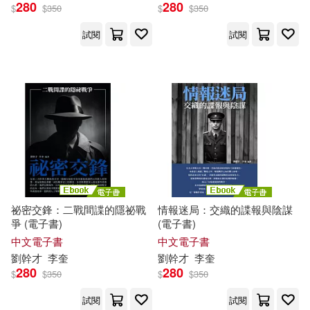
280
280
$
$
350
$
$
350
試閱
試閱
祕密交鋒：二戰間諜的隱祕戰
情報迷局：交織的諜報與陰謀
爭 (電子書)
(電子書)
中文電子書
中文電子書
劉
幹才
李奎
劉
幹才
李奎
280
280
$
$
350
$
$
350
試閱
試閱