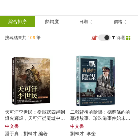
搜
尋
分類
綜合排序
熱銷度
日期
價格
(單選)
結
搜尋結果共
106
筆
篩選
圖書(71)
所有商品(106)
果
電子書(35)
篩
選
展開
作者
(可複選)
天可汗李世民：從賊寇四起到
二戰背後的陰謀：德蘇條約的
劉幹才(52)
李奎(46)
燈火輝煌，天可汗從廢墟中建
幕後故事、珍珠港事件始末、
立萬國來朝的黃金時代
德軍迷途飛機的命運、希特勒
中文書
中文書
的未解之謎，12個隱藏在戰爭
潘于真，
劉
幹才
編著
劉
幹才
李奎
劉干才(43)
中的歷史真相