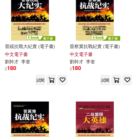
適合平板閱讀(9)
民主與建設出版社(1)
其他
(可複選)
晉綏抗戰大紀實 (電子書)
晉察冀抗戰紀實 (電子書)
現在可購買商品(39)
中文電子書
中文電子書
劉
幹才
李奎
劉
幹才
李奎
180
180
$
$
作者/演唱/譯/編/繪(106)
試閱
試閱
價格
-
範圍