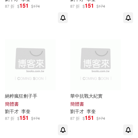
151
151
87 折
$
$
174
87 折
$
$
174
納粹瘋狂劊子手
華中抗戰大紀實
簡體書
簡體書
劉
干才
李奎
劉
干才
李奎
151
151
87 折
$
$
174
87 折
$
$
174