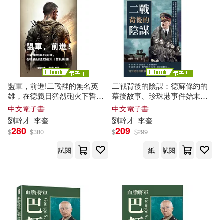
盟軍，前進!二戰裡的無名英
二戰背後的陰謀：德蘇條約的
雄，在德義日猛烈砲火下誓死
幕後故事、珍珠港事件始末、
衛國 (電子書)
德軍迷途飛機的命運、希特勒
中文電子書
中文電子書
的未解之謎，12個隱藏在戰爭
劉
幹才
李奎
劉
幹才
李奎
中的歷史真相 (電子書)
280
209
$
$
380
$
$
299
試閱
紙
試閱