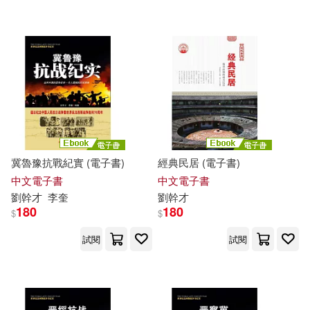
可超商取貨(71)
崧博出版(6)
遼海出版社(6)
可海外宅配(71)
藍天出版社(5)
可港澳店取(71)
北方婦女兒童出版社(3)
可新加坡店取(71)
冀魯豫抗戰紀實 (電子書)
經典民居 (電子書)
現代出版社(2)
可菲律賓店取(71)
中文電子書
中文電子書
劉
幹才
李奎
劉
幹才
中國社會出版社(1)
180
180
$
$
電子書
試閱
試閱
(可複選)
伊犁人民出版社(1)
適合手機平板閱讀(26)
天下書盟(1)