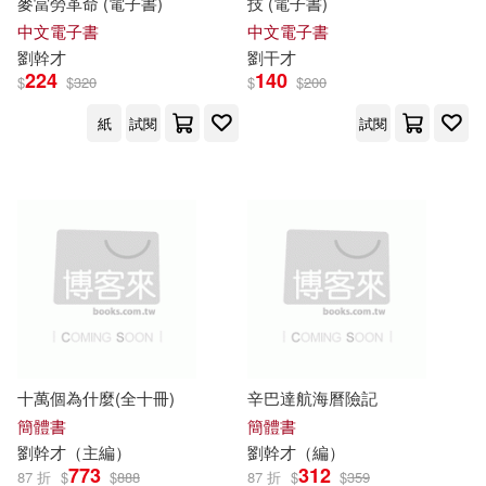
麥當勞革命 (電子書)
技 (電子書)
中文電子書
中文電子書
劉
幹才
劉
干才
224
140
$
$
320
$
$
200
紙
試閱
試閱
十萬個為什麼(全十冊)
辛巴達航海曆險記
簡體書
簡體書
劉
幹才
（主編）
劉
幹才
（編）
773
312
87 折
$
$
888
87 折
$
$
359