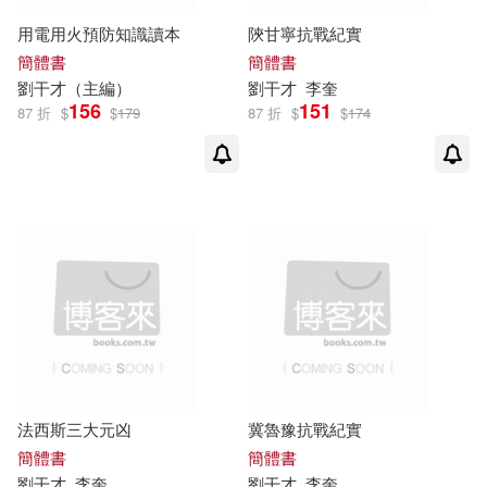
用電用火預防知識讀本
陝甘寧抗戰紀實
簡體書
簡體書
劉
干才
（主編）
劉
干才
李奎
156
151
87 折
$
$
179
87 折
$
$
174
法西斯三大元凶
冀魯豫抗戰紀實
簡體書
簡體書
劉
干才
李奎
劉
干才
李奎