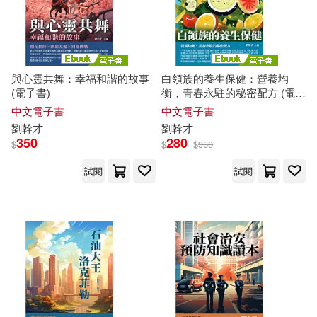
與心靈共舞：幸福和諧的故事
白領族的養生保健：營養均
(電子書)
衡，青春永駐的秘密配方 (電子
書)
中文電子書
中文電子書
劉
幹才
劉
幹才
350
280
$
$
$
350
試閱
試閱