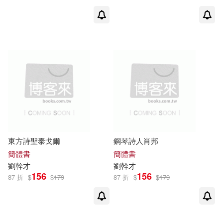
東方詩聖泰戈爾
鋼琴詩人肖邦
簡體書
簡體書
劉
幹才
劉
幹才
156
156
87 折
$
$
179
87 折
$
$
179