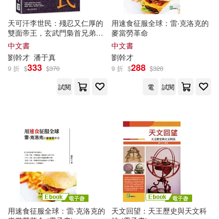
天可汗李世民：殘忍又仁厚的
用速食征服全球：雷‧克洛克的
雙面帝王，玄武門梟首兄弟，
麥當勞革命
皇城內逼禪父皇，踏著手足的
中文書
中文書
屍身，牽著英才的雙手，開創
劉
幹才
潘于真
劉
幹才
不朽的盛世帝國!
333
288
9 折
$
$
370
9 折
$
$
320
試閱
電
試閱
用速食征服全球：雷‧克洛克的
天文回望：天王歷史與天文科