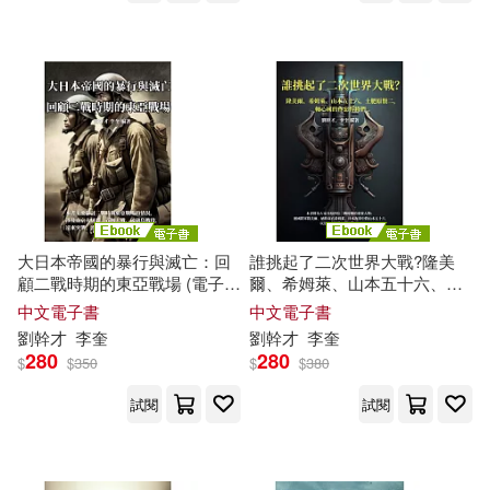
大日本帝國的暴行與滅亡：回
誰挑起了二次世界大戰?隆美
顧二戰時期的東亞戰場 (電子
爾、希姆萊、山本五十六、土
書)
肥原賢二，軸心國的作惡悍將
中文電子書
中文電子書
們 (電子書)
劉
幹才
李奎
劉
幹才
李奎
280
280
$
$
350
$
$
380
試閱
試閱