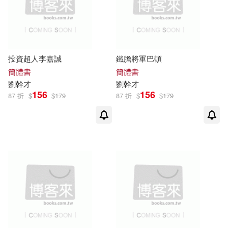
投資超人李嘉誠
鐵膽將軍巴頓
簡體書
簡體書
劉
幹才
劉
幹才
156
156
87 折
$
$
179
87 折
$
$
179