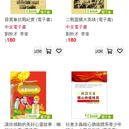
晉冀豫抗戰紀實 (電子書)
二戰盟國大英雄 (電子書)
中文電子書
中文電子書
劉
幹才
李奎
劉
幹才
李奎
180
180
$
$
試閱
試閱
讓你感動的美好心靈故事：幽
社會主義核心價值體系青少年