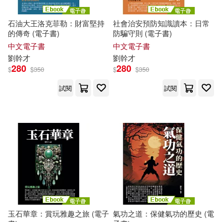
石油大王洛克菲勒：財富堅持
社會治安預防知識讀本：日常
的傳奇 (電子書)
防騙守則 (電子書)
中文電子書
中文電子書
劉
幹才
劉
幹才
280
280
$
$
350
$
$
350
試閱
試閱
玉石華章：賞玩雅趣之旅 (電子
氣功之道：保健氣功的歷史 (電