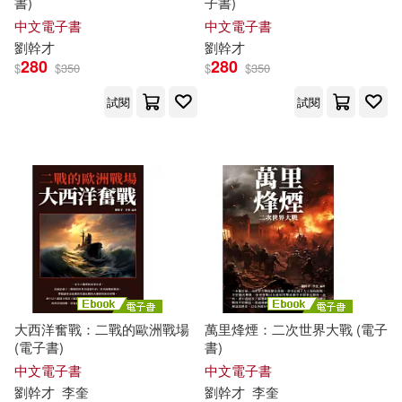
書)
子書)
中文電子書
中文電子書
劉
幹才
劉
幹才
280
280
$
$
350
$
$
350
試閱
試閱
大西洋奮戰：二戰的歐洲戰場
萬里烽煙：二次世界大戰 (電子
(電子書)
書)
中文電子書
中文電子書
劉
幹才
李奎
劉
幹才
李奎