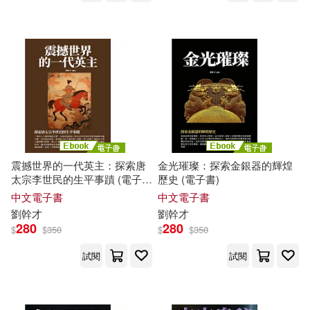
震撼世界的一代英主：探索唐
金光璀璨：探索金銀器的輝煌
太宗李世民的生平事蹟 (電子
歷史 (電子書)
書)
中文電子書
中文電子書
劉
幹才
劉
幹才
280
280
$
$
350
$
$
350
試閱
試閱