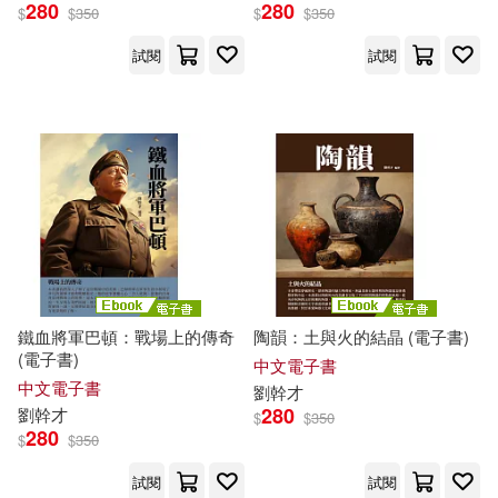
280
280
$
$
350
$
$
350
試閱
試閱
鐵血將軍巴頓：戰場上的傳奇
陶韻：土與火的結晶 (電子書)
(電子書)
中文電子書
中文電子書
劉
幹才
280
劉
幹才
$
$
350
280
$
$
350
試閱
試閱