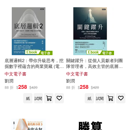
李莉苓(1)
李錦輝(1)
崧燁文化(1)
巴蜀書社(1)
楊元金，劉潤清，龐博（主編）(1)
廣東經濟出版社(1)
楊添圍(1)
廣西師範大學出版社(1)
江幸鑽，張亞楠，張瓏，魏嫦，劉
底層邏輯2：帶你升級思考，挖
關鍵躍升：從個人貢獻者到團
文化藝術出版社(1)
潤琳，鄒玲（主編）(1)
掘數字裡蘊含的商業寶藏 (電子
隊管理者，高效主管的底層邏
書)
輯 (電子書)
中文電子書
中文電子書
潘偉(1)
新星出版社(1)
劉潤
劉潤
258
258
88 折
$
$
420
88 折
$
$
420
潘金生，張紅蕾，黃龍生，廉培
東北大學出版社(1)
紙
試閱
紙
試閱
勇，牛香，劉潤等(1)
王子榮(1)
王東波(1)
東北師範大學出版社(1)