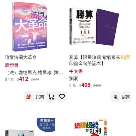
追蹤法國大革命
勝算【限量珍藏 紫氣東來
劉潤
印簽金句筆記本】
簡體書
中文書
（法）塞德里克·格里穆
劉潤
恩
412
劉潤
87 折
$
$
474
405
9 折
$
$
450
試閱
電
試閱