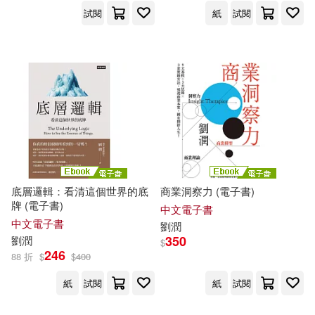
試閱
紙
試閱
崔建新，耿書寶，劉潤強(1)
同濟大學出版社(1)
張冬至，劉潤華(主編)(1)
四川大學出版社(1)
張建清，劉潤澤，李張明(1)
國立歷史博物館(1)
張玉東，鄧康，劉潤潤，陳春，寧
國防工業出版社(1)
紅紅，王斌(1)
底層邏輯：看清這個世界的底
商業洞察力 (電子書)
牌 (電子書)
曾偉，劉潤有，王新岐(1)
天津科學技術出版社(1)
中文電子書
中文電子書
劉潤
350
劉潤
朱永新 主編 邵愛國 劉潤剛 副主編
$
安徽師範大學出版社(1)
246
(1)
88 折
$
$
400
紙
試閱
紙
試閱
李巍，劉潤(1)
李斌(1)
山西人民出版社(1)