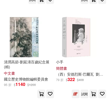
清潤高節-劉延濤百歲紀念展
小手
(精)
簡體書
中文書
（西）安德烈斯·巴爾瓦
劉潤
秋
322
國立歷史博物館編輯委員會
79 折
$
$
408
1140
95 折
$
$
1200
試閱