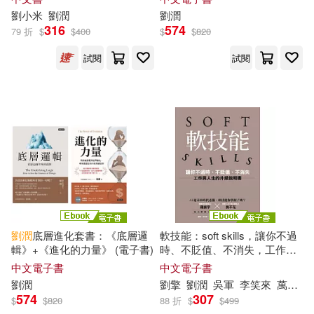
任性出版(1)
元照出版(1)
「底層邏輯」!
劉
小米
劉潤
劉潤
316
574
79 折
$
$
400
$
$
820
劉軍，李瑤，劉潤清，徐長偉(1)
北京大學出版社(1)
試閱
試閱
劉金春，杜青，劉然慧，劉潤星
（主編）(1)
北京師範大學出版社(1)
吳文正(1)
周家建(1)
北京聯合出版公司(1)
周笛，盛敏，李建東，劉潤滋等(1)
北京航空航天大學出版社(1)
國立歷史博物館編輯委員會(1)
南海出版公司(1)
劉潤
底層進化套書：《底層邏
軟技能：soft skills，讓你不過
天光(1)
姜力月，劉潤秋(1)
輯》+《進化的力量》 (電子書)
時、不貶值、不消失，工作與
人生的升級說明書 (電子書)
印刷工業出版社(1)
中文電子書
中文電子書
劉潤
山西省文物局，中國社會科學院考
劉
擎
劉潤
吳軍
李笑來
萬維綱
574
307
古研究所（編著），劉潤民，陳星
$
$
820
88 折
$
$
499
吉林大學出版社(1)
燦（主編）(1)