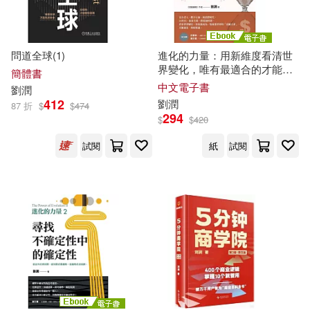
魏向清(1)
知識產權出版社(1)
問道全球(1)
進化的力量：用新維度看清世
界變化，唯有最適合的才能持
簡體書
魏向清 劉潤澤 劉韶方（主編）(1)
研究出版社(1)
續生存 (電子書)
中文電子書
劉潤
412
劉潤
87 折
$
$
474
黃致豪(1)
294
經濟日報出版社(1)
$
$
420
試閱
紙
試閱
黃鑫宇，劉潤澤（主編）(1)
經濟管理出版社(1)
（比）克里斯·布雷迪，（英）卡爾·
西北大學出版社(1)
圖伊斯，（加）沙耶根·奧米德沙菲
(1)
金城出版社(1)
（法）塞德里克·格里穆(1)
（西）安德烈斯·巴爾瓦(1)