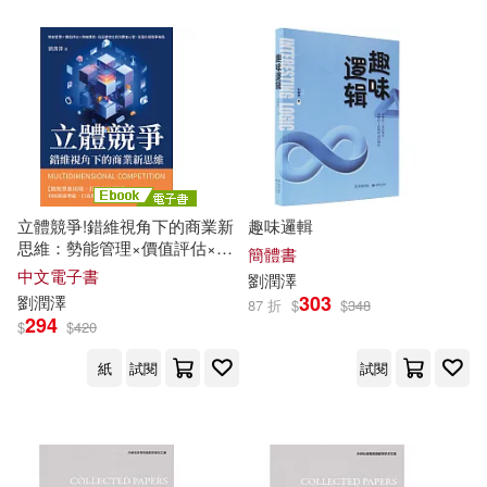
立體競爭!錯維視角下的商業新
趣味邏輯
思維：勢能管理×價值評估×跨
簡體書
維應用，從品牌定位到消費者
中文電子書
劉潤
澤
心智，全面升級競爭格局 (電子
303
劉潤
澤
87 折
$
$
348
書)
294
$
$
420
紙
試閱
試閱