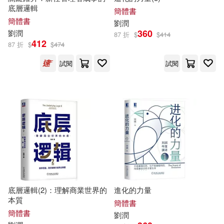
底層邏輯
簡體書
簡體書
劉潤
360
劉潤
87 折
$
$
414
412
87 折
$
$
474
試閱
試閱
底層邏輯(2)：理解商業世界的
進化的力量
本質
簡體書
簡體書
劉潤