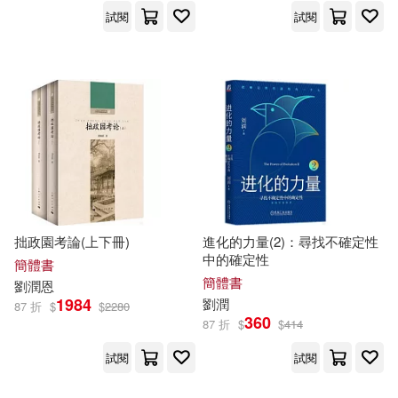
試閱
試閱
拙政園考論(上下冊)
進化的力量(2)：尋找不確定性
中的確定性
簡體書
簡體書
劉潤
恩
1984
劉潤
87 折
$
$
2280
360
87 折
$
$
414
試閱
試閱