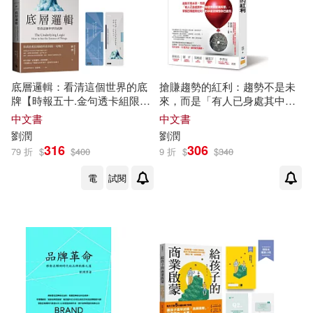
底層邏輯：看清這個世界的底
搶賺趨勢的紅利：趨勢不是未
牌【時報五十.金句透卡組限量
來，而是「有人已身處其中，
版】
你還覺得匪夷所思」。掌握四
中文書
中文書
種趨勢紅利，對手還沒領悟你
劉潤
劉潤
已搶先
316
306
79 折
$
$
400
9 折
$
$
340
電
試閱