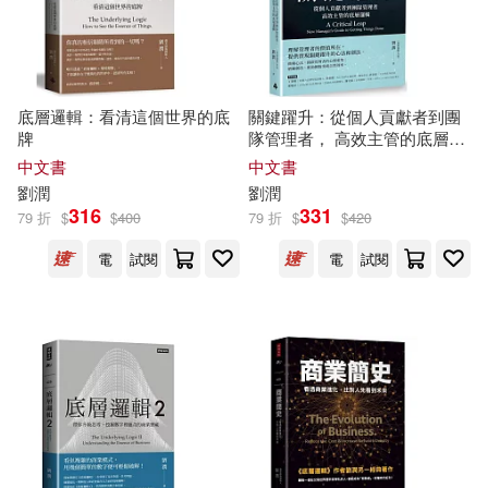
寶鼎(2)
幸福文化(2)
劉潤東等（主編）(1)
沐燁文化(2)
底層邏輯：看清這個世界的底
關鍵躍升：從個人貢獻者到團
劉潤森(1)
劉潤清 崔剛(1)
牌
隊管理者， 高效主管的底層邏
清華大學出版社(2)
輯
中文書
中文書
劉潤清 崔剛 編(1)
劉潤
劉潤
316
331
漫遊者文化(2)
79 折
$
$
400
79 折
$
$
420
劉潤清 文旭 編著(1)
電
試閱
電
試閱
當代世界出版社(2)
劉潤清 湯德馨 王貴明(1)
電子工業出版社(2)
劉潤清 等主編(1)
首都經濟貿易大學出版社(2)
劉潤清 編著(1)
高等教育出版社(2)