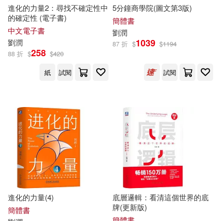
進化的力量2：尋找不確定性中
5分鐘商學院(圖文第3版)
的確定性 (電子書)
簡體書
中文電子書
劉潤
1039
劉潤
87 折
$
$
1194
258
88 折
$
$
420
紙
試閱
試閱
進化的力量(4)
底層邏輯：看清這個世界的底
牌(更新版)
簡體書
簡體書