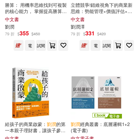
劉潤秋(1)
劉潤紅(1)
勝算： 用機率思維找到可複製
立體競爭!錯維視角下的商業新
中國林業出版社(1)
的核心能力， 掌握提高勝算的
思維：勢能管理×價值評估×跨
底層邏輯
維應用，從品牌定位到消費者
中文書
中文書
劉潤芳(1)
劉潤芳 羅宜家(1)
心智，全面升級競爭格局
劉潤
劉潤
澤
中國法制出版社(1)
355
331
79 折
$
$
450
79 折
$
$
420
劉潤芳，羅宜家(1)
劉潤華(1)
電
試閱
電
試閱
中國石化出版社(1)
劉潤華，任旭虎（主編）(1)
中國礦業大學出版社(1)
劉潤謙(1)
劉潤進等(1)
中國科學技術出版社(1)
劉潤雨(1)
中央編譯出版社(1)
劉潤，任存（主編）(1)
人民教育出版社(1)
給孩子的商業啟蒙：
劉潤
的第
劉潤
經典叢書：底層邏輯1+2
一本親子理財書，讓孩子參透
(電子書)
劉潤，陳城（編）(1)
商業世界的本質，徹底了解
中文書
中文電子書