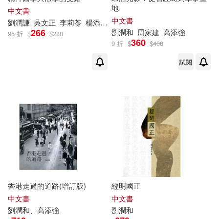
地
中文書
中文書
劉潤
謙
吳文正
李莉苓
楊添圍
王子榮
陳正根
黃致豪
266
劉潤
和
周家建
高添強
95 折
$
$
280
360
9 折
$
$
400
試閱
香港走過的道路(增訂版)
經明國正
中文書
中文書
劉潤
和、高添強
劉潤
和