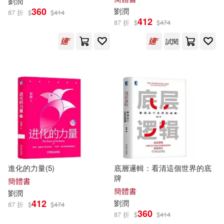
劉潤
360
劉潤
87 折
$
$
414
412
87 折
$
$
474
試閱
進化的力量(5)
底層邏輯：看清這個世界的底
牌
簡體書
簡體書
劉潤
412
劉潤
87 折
$
$
474
360
87 折
$
$
414