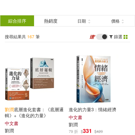
搜
尋
分類
綜合排序
熱銷度
日期
價格
(單選)
結
搜尋結果共
167
筆
篩選
圖書(148)
所有商品(167)
果
影音(1)
電子書(17)
篩
選
有聲書(1)
展開
作者
(可複選)
劉潤
底層進化套書：《底層邏
進化的力量3：情緒經濟
劉潤(53)
劉潤澤(11)
輯》+《進化的力量》
中文書
中文書
劉潤
331
劉潤
79 折
$
$
420
劉潤清(4)
劉潤和(3)