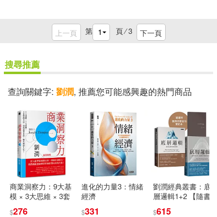
第
頁 ⁄
3
上一頁
下一頁
搜尋推薦
查詢關鍵字:
, 推薦您可能感興趣的熱門商品
劉潤
商業洞察力：9大基
進化的力量3：情緒
劉潤經典叢書：底
模 × 3大思維 × 3套
經濟
層邏輯1+2 【隨書
實踐方法，透視商
附「劉潤印簽金句
276
331
615
$
$
$
業本質，擁有開掛
筆記本」】