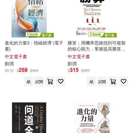
石和平，厚夫，劉潤為(1)
東方視角(1)
聖才考研網主編(1)
民主與建設出版社(1)
胡岳華，孫偉，劉潤清(1)
法律出版社(1)
進化的力量3：情緒經濟 (電子
勝算：用機率思維找到可複製
書)
的核心能力，掌握提高勝算的
底層邏輯 (電子書)
苗玉蓮，鄭小蘭，劉潤澤(1)
中文電子書
中文電子書
浙江大學出版社(1)
劉潤
劉潤
258
315
88 折
$
$
420
$
$
450
葉文心(1)
湖北美術出版社(1)
紙
試閱
紙
試閱
葛虹，劉潤平（主編）(1)
湖南文藝出版社(1)
袁枚(1)
鄧炎昌 劉潤清(1)
瀋陽出版社(1)
陳正根(1)
高添強(1)
甘肅教育出版社(1)