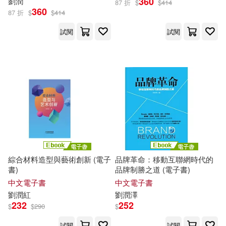
360
劉潤
87 折
$
$
414
360
87 折
$
$
414
試閱
試閱
綜合材料造型與藝術創新 (電子
品牌革命：移動互聯網時代的
書)
品牌制勝之道 (電子書)
中文電子書
中文電子書
劉潤
紅
劉潤
澤
232
252
$
$
290
$
試閱
試閱