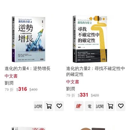
可超商取貨(149)
吳軍(2)
南京大學出版社(5)
三聯(4)
可海外宅配(149)
孔刃非，劉潤發（主編）(2)
中國華僑出版社(3)
可港澳店取(147)
李笑來(2)
萬維綱(2)
中信出版社(2)
可新加坡店取(147)
薛兆豐(2)
進化的力量4：逆勢增長
進化的力量2：尋找不確定性中
中國人民公安大學出版社(2)
的確定性
可菲律賓店取(148)
中文書
(美)Jeff Heaton著(1)
中文書
劉潤
中國建築工業出版社(2)
316
劉潤
79 折
$
$
400
331
[美] 阿諾德‧G‧納爾遜 尤卡‧科科寧
79 折
$
$
420
電子書
(可複選)
(1)
中國文聯出版社(2)
試閱
電
試閱
[美]尼克‧才文斯(1)
適合手機平板閱讀(16)
中國社會科學出版社(2)