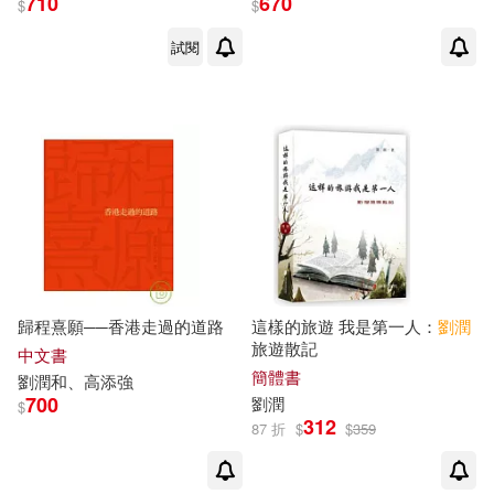
710
670
$
$
試閱
歸程熹願──香港走過的道路
這樣的旅遊 我是第一人：
劉潤
旅遊散記
中文書
簡體書
劉潤
和、高添強
700
劉潤
$
312
87 折
$
$
359