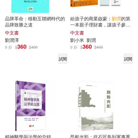
品牌革命：移動互聯網時代的
給孩子的商業啟蒙：
劉潤
的第
品牌致勝之道
一本親子理財書，讓孩子參透
商業世界的本質，徹底了解
中文書
中文書
「底層邏輯」! (博客來限量版-
劉潤
澤
劉
小米
劉潤
特贈實踐手冊)
360
360
9 折
$
$
400
9 折
$
$
400
試閱
試閱
精神醫學與法學的交錯
昂船光影：從石匠島到軍事重