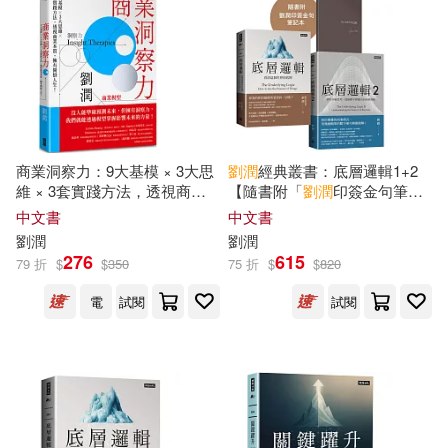
[美]路康樂（Edward J．M．Rhoad
s）(1)
適合平板閱讀(1)
中國經濟出版社(2)
劉春霞，劉潤潤，陳春，韓冬梅，
李靜，寧紅紅（主編）(1)
中國計量出版社(2)
其他
(可複選)
劉書潤(1)
劉永志（主編）(1)
中國農業出版社(2)
商業洞察力：9大基模 × 3大思
劉潤
經典叢書：底層邏輯1+2
現在可購買商品(49)
維 × 3套實踐方法，透視商業
【隨書附「
劉潤
印簽金句筆記
劉潤山，韓梅，夏文嫻（編著）(1)
本質，擁有開掛人生!
本」】
中文書
中文書
中國電力出版社(2)
作者/演唱/譯/編/繪(162)
劉潤
劉潤
劉潤強(1)
劉潤強等(1)
276
615
79 折
$
$
350
75 折
$
$
820
人民交通出版社(2)
價格
-
電
試閱
試閱
範圍
劉潤強，柏連陽，張裕平(1)
人民出版社(2)
劉潤恩(1)
劉潤明（主編）(1)
北京體育大學出版社(2)
劉潤東(1)