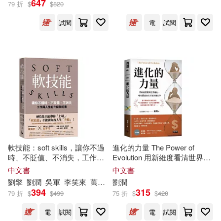
647
79 折
$
$
820
試閱
電
試閱
劉潤民(3)
劉小米(2)
展開
劉擎(2)
劉潤和、高添強(2)
出版社
(可複選)
劉潤楠(2)
劉潤民（主編）(2)
時報出版(23)
劉潤清 編著(2)
劉潤為(2)
外語教學與研究出版社(14)
劉潤福等（主編）(2)
軟技能：soft skills，讓你不過
進化的力量 The Power of
時、不貶值、不消失，工作與
Evolution 用新維度看清世界變
機械工業出版社(10)
展開
人生的升級說明書(繁中版特別
化，唯有最適合的才能持續生
中文書
中文書
附贈「軟技能象限介紹拉
存
劉潤秋等(2)
劉
擎
劉潤
吳軍
李笑來
萬維綱
劉潤
薛兆豐
頁」，隨時查閱職場技能的槓
科學出版社(9)
394
315
79 折
$
$
499
75 折
$
$
420
配送方式
桿放大術)
(可複選)
劉潤芳，郝東明(2)
劉潤葵(2)
電
試閱
電
試閱
人民郵電出版社(5)