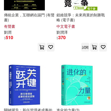
傳統企業，互聯網在踢門 (有聲
錯維競爭：未來商業的制勝戰
書)
略 (電子書)
有聲書
中文電子書
劉潤
劉潤
澤
510
370
$
$
試閱
關鍵躍升：新任管理者成事的
進化的力量(3)