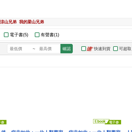
涼山兄弟
我的梁山兄弟
電子書(5)
有聲書(1)
快速到貨
可超取
~
確認