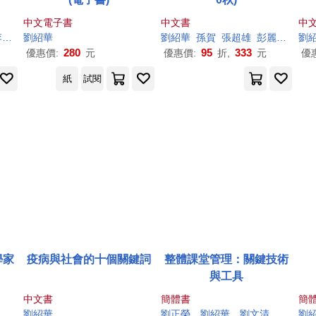
中文電子書
中文書
中
仁
劉紹
李建良
華
李舵
林宗弘
林文源
汪宏倫
劉紹
華
王長江
孫賀
張超雄
鄭家棟
彭麗君
陳嘉新
曾金
劉
陳
280
95
333
優惠價:
元
優惠價:
折,
元
優
紙
試閱
學家
疫病與社會的十個關鍵詞
整體課堂管理：關鍵技術
與工具
中文書
簡體書
簡
劉紹
華
劉正榮，
劉紹
華
，劉文清
劉