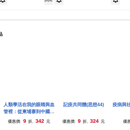
品
人類學活在我的眼睛與血
記疫共同體(思想44)
疫病與
管裡：從柬埔寨到中國，
從「這裡」到「那裡」，
9
342
9
324
優惠價:
折,
元
優惠價:
折,
元
優
一位人類學者的生命移動