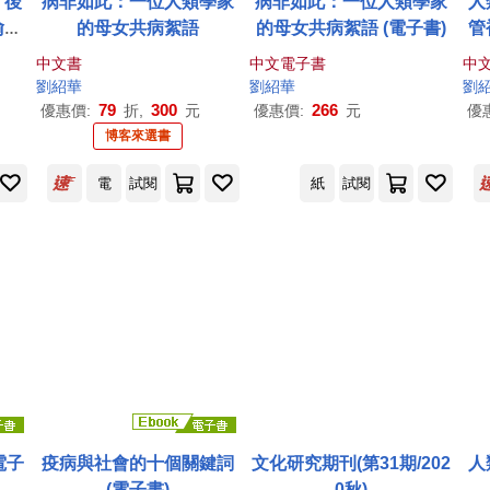
：後
病非如此：一位人類學家
病非如此：一位人類學家
人
喻與
的母女共病絮語
的母女共病絮語 (電子書)
管
書)
從
中文書
中文電子書
中
一
劉紹
華
劉紹
華
劉
79
300
266
優惠價:
折,
元
優惠價:
元
優
博客來選書
電
試閱
紙
試閱
電子
疫病與社會的十個關鍵詞
文化研究期刊(第31期/202
人
(電子書)
0秋)