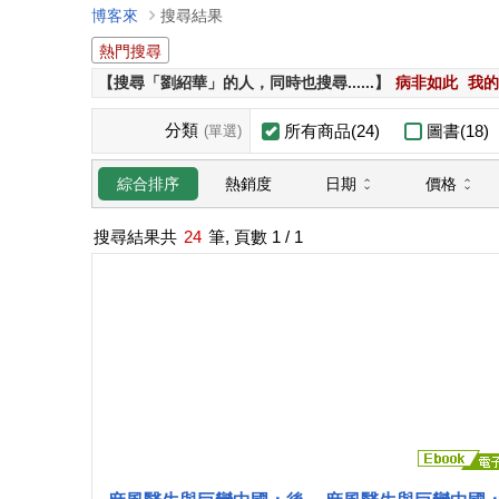
博客來
搜尋結果
熱門搜尋
【搜尋「劉紹華」的人，同時也搜尋......】
病非如此
我的
分類
所有商品(24)
圖書(18)
(單選)
日期
價格
綜合排序
熱銷度
搜尋結果共
24
筆, 頁數
1
/ 1