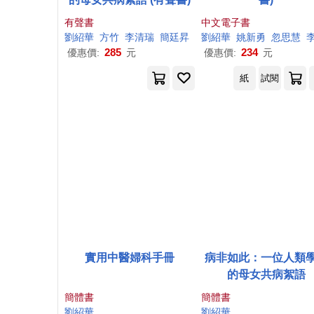
有聲書
中文電子書
劉紹
華
方竹
李清瑞
簡廷昇
劉紹
華
姚新勇
忽思慧
李尚
285
234
優惠價:
元
優惠價:
元
紙
試閱
實用中醫婦科手冊
病非如此：一位人類
的母女共病絮語
簡體書
簡體書
劉紹
華
劉紹
華