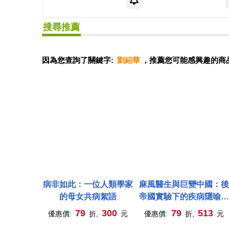
搜尋推薦
因為您查詢了關鍵字:
劉紹華
，推薦您可能感興趣的商
病非如此：一位人類學家
麻風醫生與巨變中國：後
的母女共病絮語
帝國實驗下的疾病隱喻與
防疫歷史(新版)
79
300
79
513
優惠價:
折,
元
優惠價:
折,
元