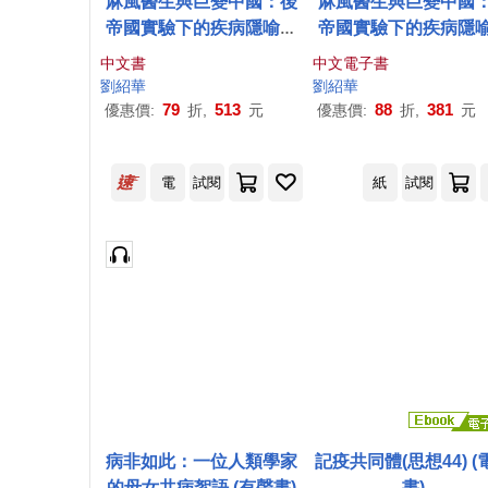
麻風醫生與巨變中國：後
麻風醫生與巨變中國
帝國實驗下的疾病隱喻與
帝國實驗下的疾病隱
防疫歷史(新版)
防疫歷史(新版) (電子
中文書
中文電子書
劉紹
華
劉紹
華
79
513
88
381
優惠價:
折,
元
優惠價:
折,
元
電
試閱
紙
試閱
病非如此：一位人類學家
記疫共同體(思想44) (
的母女共病絮語 (有聲書)
書)