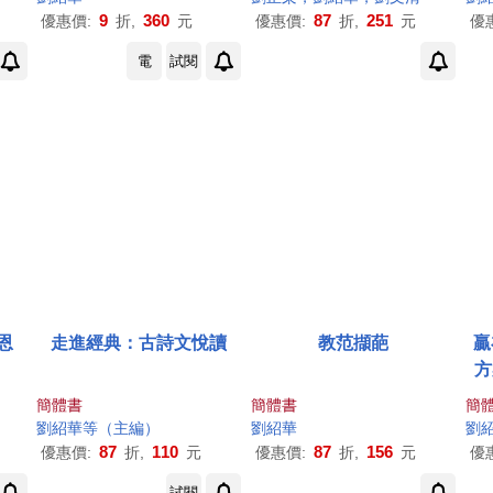
9
360
87
251
優惠價:
折,
元
優惠價:
折,
元
優
電
試閱
恩
走進經典：古詩文悅讀
教范擷葩
贏
方
簡體書
簡體書
簡
劉紹
華
等（主編）
劉紹
華
劉
87
110
87
156
優惠價:
折,
元
優惠價:
折,
元
優
試閱