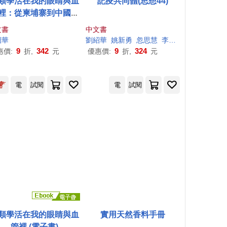
類學活在我的眼睛與血
記疫共同體(思想44)
裡：從柬埔寨到中國，
「這裡」到「那裡」，
文書
中文書
位人類學者的生命移動
紹
華
劉紹
華
姚新勇
忽思慧
李尚仁
李建良
李舵
紀事
9
342
9
324
惠價:
折,
元
優惠價:
折,
元
電
試閱
電
試閱
類學活在我的眼睛與血
實用天然香料手冊
管裡 (電子書)