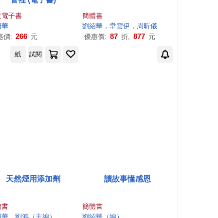
文電子書
簡體書
燕
紹
純
華
陶逸駿
林家瑄
楊儒賓
洪世謙
王德威
劉紹
華
，韋雲伊，周昕儀，何嬌等
王智明
王靜雯
葉舒瑜
董顯亮
蘇哲
266
87
877
惠價:
元
優惠價:
折,
元
紙
試閱
天然煙用添加劑
讀故事懂感恩
體書
簡體書
紹
華
，劉鴻（主編）
劉紹
華
（編）