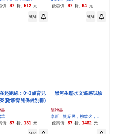
87
512
87
94
惠價:
折,
元
優惠價:
折,
元
試閱
試閱
在起跑線︰0~3歲育兒
黑河生態水文遙感試驗
案(附贈育兒保健別冊)
體書
簡體書
紹
華
李新，
劉紹
民，柳欽火，肖青，馬明國，晉銳，車濤，郭建文，冉有
87
131
87
1462
惠價:
折,
元
優惠價:
折,
元
試閱