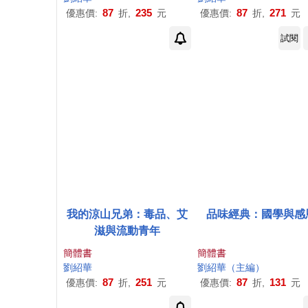
87
235
87
271
優惠價:
折,
元
優惠價:
折,
元
試閱
我的涼山兄弟：毒品、艾
品味經典：國學與感
滋與流動青年
簡體書
簡體書
劉紹
華
劉紹
華
（主編）
87
251
87
131
優惠價:
折,
元
優惠價:
折,
元