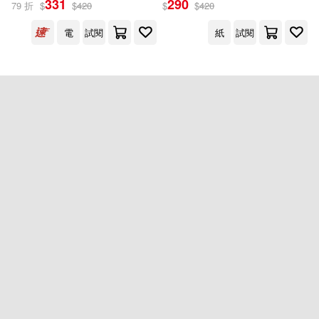
331
290
79 折
$
$
420
$
$
420
電
試閱
紙
試閱
出版社
(可複選)
商周出版(2)
配送方式
(可複選)
可超商取貨(1)
可海外宅配(1)
可港澳店取(1)
可新加坡店取(1)
重新設定
確認