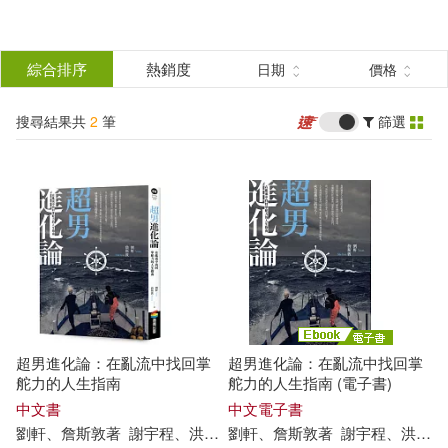
搜
尋
分類
綜合排序
熱銷度
日期
價格
(單選)
結
搜尋結果共
2
筆
篩選
圖書(1)
所有商品(2)
果
電子書(1)
篩
選
展開
作者
(可複選)
超男進化論：在亂流中找回掌
超男進化論：在亂流中找回掌
劉軒、詹斯敦著(2)
舵力的人生指南
舵力的人生指南 (電子書)
中文書
中文電子書
劉軒
、詹
斯敦
著
謝宇
程
、
洪
孟
樊
劉軒
撰文
、詹
斯敦
著
謝宇
程
、
洪
孟
樊
謝宇程、洪孟樊撰文(2)