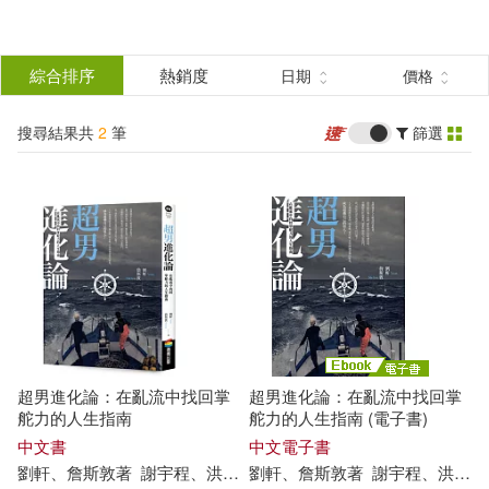
搜
尋
分類
綜合排序
熱銷度
日期
價格
(單選)
結
搜尋結果共
2
筆
篩選
圖書(1)
所有商品(2)
果
電子書(1)
篩
選
展開
作者
(可複選)
超男進化論：在亂流中找回掌
超男進化論：在亂流中找回掌
劉軒、詹斯敦著(2)
舵力的人生指南
舵力的人生指南 (電子書)
中文書
中文電子書
劉軒
、詹
斯敦
著
謝宇
程
、
洪
孟
樊
劉軒
撰文
、詹
斯敦
著
謝宇
程
、
洪
孟
樊
謝宇程、洪孟樊撰文(2)