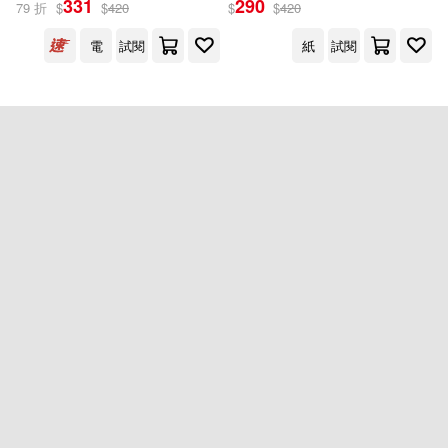
331
290
79 折
$
$
420
$
$
420
電
試閱
紙
試閱
出版社
(可複選)
商周出版(2)
配送方式
(可複選)
可超商取貨(1)
可海外宅配(1)
可港澳店取(1)
可新加坡店取(1)
重新設定
確認