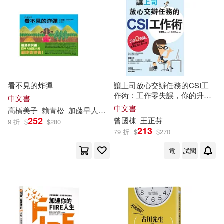
適合手機平板閱讀(1)
適合平板閱讀(4)
看不見的炸彈
讓上司放心交辦任務的CSI工
其他
(可複選)
作術：工作零失誤，你的升官
中文書
加薪永遠比別人
早
一步
中文書
高橋美子
賴青松
加藤
早
人
（Kato
Hayato
）
252
曾國棟
王正芬
現在可購買商品(7)
9 折
$
$
280
213
79 折
$
$
270
價格
電
試閱
-
範圍