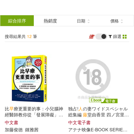
搜
尋
分類
綜合排序
熱銷度
日期
價格
(單選)
結
搜尋結果共
12
筆
篩選
圖書(7)
所有商品(12)
果
電子書(5)
篩
選
展開
作者
(可複選)
比
早
療更重要的事：小兒腦神
独占!
人
の妻ワイドスペシャル
加藤俊徳(2)
經醫師教你從「發展障礙」看
総集編
藤
堂由香里 四ノ宮里莉
懂「超強特質」，引導孩子發
早
瀬まな (電子書)
中文書
中文電子書
揮優勢、快樂成長!
加藤
俊徳
鍾雅茜
アテナ映像E-BOOK SERIES
四
EU Life 享受生活 × 幸福料理(1)