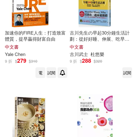
加速你的FIRE人生：打造致富
古川先生の早起30分鐘生活計
體質，提早贏得財富自由
劃：從好好睡、伸展、吃早餐
開始，達成減壓、不加班的朝
中文書
中文書
氣人生!
Yale Chen
古川武士
杜悠樂
279
288
9 折
$
$
310
9 折
$
$
320
電
試閱
試閱