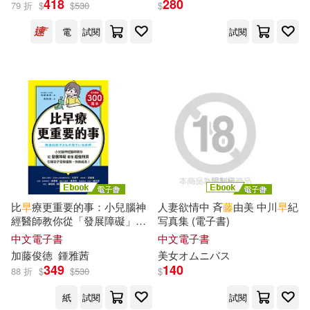
418
280
79 折
$
$
530
$
電
試閱
試閱
MAXING(1)
展開
Sweet Betty西點沙龍(1)
出版社
(可複選)
Yale Chen(1)
台灣廣廈(2)
商周出版(2)
アテナ映像 E-BOOK SERIES(1)
MTEX(1)
PAD(1)
三浦加鈴(1)
俏媽咪潔思米(1)
比
早
療更重要的事：小兒腦神
人妻欲情中 斉
藤
由美 中川
早
紀
經醫師教你從「發展障礙」看
写真集 (電子書)
YAMABUKI(1)
悅知文化(1)
懂「超強特質」，引導孩子發
中文電子書
中文電子書
揮優勢、快樂成長! (電子書)
古川武士(1)
四ノ宮里莉(1)
加藤
俊徳
鍾雅茜
美女オムニバス
方智(1)
樂知事業有限公司(1)
349
140
88 折
$
$
530
$
孔枝泳(1)
早瀬まな(1)
紙
試閱
試閱
玉山社(1)
麥田(1)