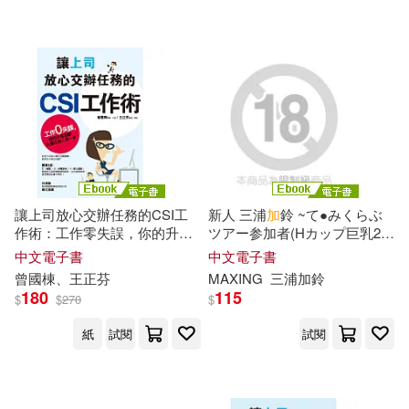
曾國棟(1)
曾國棟、王正芬(1)
配送方式
(可複選)
王正芬(1)
珈常菜(1)
可超商取貨(7)
可海外宅配(7)
瑪莉的料理世界(1)
可港澳店取(7)
美女オムニバス(1)
讓上司放心交辦任務的CSI工
新人 三浦
加
鈴 ~て●みくらぶ
作術：工作零失誤，你的升官
ツアー参加者(Hカップ巨乳24
可新加坡店取(7)
加薪永遠比別人
早
一步 (電子
歳)が海外から自力で帰ってき
藤堂由香里(1)
高橋美子(1)
中文電子書
中文電子書
書)
た!貯金がなくなってしまった
曾國棟、王正芬
MAXING
三浦
加
鈴
ので帰国
早
々1本限りのAVデ
180
115
可菲律賓店取(7)
$
$
270
$
ビュー!!~ (電子書)
紙
試閱
試閱
電子書
(可複選)