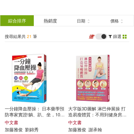
搜
尋
分類
綜合排序
熱銷度
日期
價格
(單選)
結
搜尋結果共
21
筆
篩選
圖書(17)
所有商品(21)
果
雜誌(1)
電子書(3)
篩
選
展開
作者
(可複選)
一分鐘降血壓操： 日本藥學預
大字版3D圖解 淋巴伸展操 打
加藤雅俊(11)
加藤俊德(5)
防專家實證!躺、趴、坐，10天
造易瘦體質：不用到健身房練
提升血管彈性，收縮壓降50!
得滿身大汗，氣喘吁吁；只要
中文書
中文書
10秒!伸展部位對了，自然就能
加藤
雅
俊
劉錦秀
加藤
雅
俊
謝承翰
加藤俊徳(2)
(日)加藤雅俊(1)
瘦!