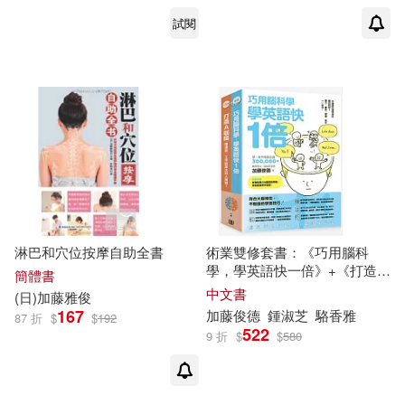
試閱
淋巴和穴位按摩自助全書
術業雙修套書：《巧用腦科
學，學英語快一倍》+《打造A
簡體書
咖腦：懂這些，工作就是比別
中文書
(日)
加藤
雅
俊
人獨到!》
167
加藤
俊
德
鍾淑芝
駱香
雅
87 折
$
$
192
522
9 折
$
$
580