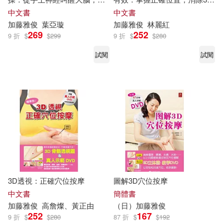
鬆阻斷疲勞，提升專注力、美
種不適症狀&14項美容美體按
中文書
中文書
肌力、免疫力
摩術
加藤
雅
俊
葉亞璇
加藤
雅
俊
林麗紅
269
252
9 折
$
$
299
9 折
$
$
280
試閱
試閱
3D透視：正確穴位按摩
圖解3D穴位按摩
中文書
簡體書
加藤
雅
俊
高詹燦、黃正由
（日）
加藤
雅
俊
252
167
9 折
$
$
280
87 折
$
$
192