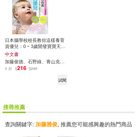
日本腦學校校長教你這樣養育
資優兒：0 ~ 3歲開發寶寶天賦
的大腦遊戲書(實踐版)
中文書
加藤
俊
德、石野綠、青山克子、藤本悠
黃琳
雅
216
9 折
$
$
240
試閱
搜尋推薦
查詢關鍵字:
, 推薦您可能感興趣的熱門商品
加藤雅俊