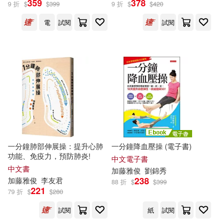
359
378
9 折
$
$
399
9 折
$
$
420
加藤俊德、石野綠、青山克子、藤
電
試閱
試閱
本悠(1)
本間生夫(1)
（日）加藤雅俊(1)
出版社
(可複選)
一分鐘肺部伸展操：提升心肺
一分鐘降血壓操 (電子書)
功能、免疫力，預防肺炎!
中文電子書
三悅文化(3)
健行(2)
中文書
加藤
雅
俊
劉錦秀
238
加藤
雅
俊
李友君
88 折
$
$
399
221
台灣廣廈(2)
大是文化(2)
79 折
$
$
280
試閱
紙
試閱