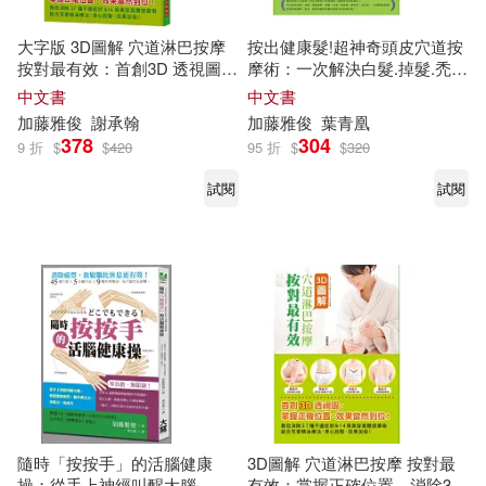
大字版 3D圖解 穴道淋巴按摩
按出健康髮!超神奇頭皮穴道按
按對最有效：首創3D 透視圖，
摩術：一次解決白髮.掉髮.禿
掌握正確位置，效果當然到位!
頭.毛躁髮質問題
中文書
中文書
加藤
雅
俊
謝承翰
加藤
雅
俊
葉青凰
378
304
9 折
$
$
420
95 折
$
$
320
試閱
試閱
隨時「按按手」的活腦健康
3D圖解 穴道淋巴按摩 按對最
操：從手上神經叫醒大腦，輕
有效：掌握正確位置，消除37