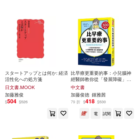
平安文化(2)
行路(2)
展開
PCuSER電腦人文化(1)
配送方式
(可複選)
世茂(1)
大寫出版(1)
可超商取貨(18)
天下文化(1)
岩波書店(1)
可海外宅配(18)
スタートアップとは何か: 経済
比早療更重要的事：小兒腦神
瑞昇(1)
活性化への処方箋
經醫師教你從「發展障礙」看
可港澳店取(18)
懂「超強特質」，引導孩子發
日文書.MOOK
中文書
揮優勢、快樂成長!
加藤
雅
俊
加藤
俊
徳
鍾
雅
茜
福建科學技術出版社(1)
504
418
可新加坡店取(18)
$
$
526
79 折
$
$
530
電
試閱
遼寧科學技術出版社(1)
可菲律賓店取(18)