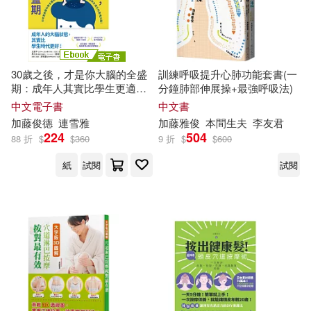
30歲之後，才是你大腦的全盛
訓練呼吸提升心肺功能套書(一
期：成年人其實比學生更適合
分鐘肺部伸展操+最強呼吸法)
讀書?日本首席腦科學名醫親
中文電子書
中文書
授，打造終生持續進化的最強
加藤
俊
德
連雪
雅
加藤
雅
俊
本間生夫
李友君
大腦! (電子書)
224
504
88 折
$
$
360
9 折
$
$
600
紙
試閱
試閱