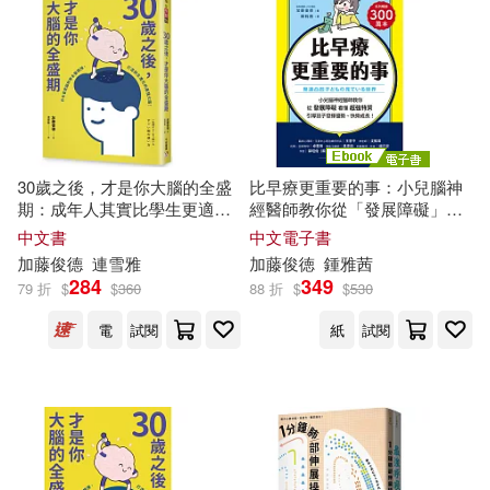
電子書
(可複選)
適合手機平板閱讀(1)
適合平板閱讀(2)
30歲之後，才是你大腦的全盛
比早療更重要的事：小兒腦神
期：成年人其實比學生更適合
經醫師教你從「發展障礙」看
讀書?日本首席腦科學名醫親
懂「超強特質」，引導孩子發
中文書
中文電子書
授，打造終生持續進化的最強
揮優勢、快樂成長! (電子書)
其他
加藤
俊
德
(可複選)
連雪
雅
加藤
俊
徳
鍾
雅
茜
大腦!
284
349
79 折
$
$
360
88 折
$
$
530
電
試閱
紙
試閱
現在可購買商品(9)
作者/演唱/譯/編/繪(13)
價格
-
範圍