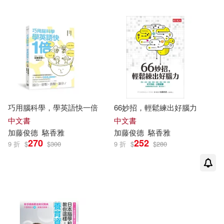
巧用腦科學，學英語快一倍
66妙招，輕鬆練出好腦力
中文書
中文書
加藤
俊
德
駱香
雅
加藤
俊
德
駱香
雅
270
252
9 折
$
$
300
9 折
$
$
280