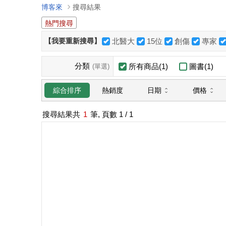
博客來
搜尋結果
熱門搜尋
【我要重新搜尋】
北醫大
15位
創傷
專家
分類
所有商品(1)
圖書(1)
(單選)
日期
價格
綜合排序
熱銷度
搜尋結果共
1
筆, 頁數
1
/ 1