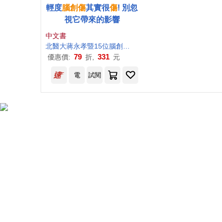
輕度
腦
創傷
其實很
傷
! 別忽
視它帶來的影響
中文書
北醫大
蔣
永
孝
暨
15
位
腦
創傷
專家
聯手
解答
林
進修
採訪
寫
79
331
優惠價:
折,
元
電
試閱