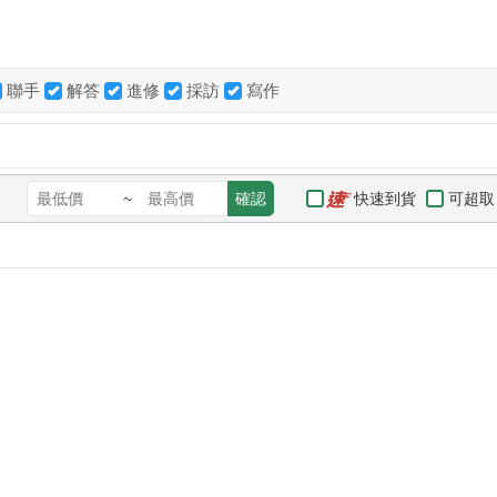
聯手
解答
進修
採訪
寫作
快速到貨
可超取
~
確認