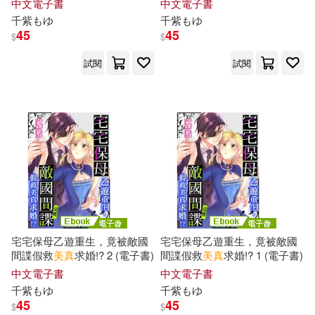
中文電子書
中文電子書
千
紫もゆ
千
紫もゆ
45
45
$
$
試閱
試閱
宅宅保母乙遊重生，竟被敵國
宅宅保母乙遊重生，竟被敵國
間諜假救
美
真
求婚!? 2 (電子書)
間諜假救
美
真
求婚!? 1 (電子書)
中文電子書
中文電子書
千
紫もゆ
千
紫もゆ
45
45
$
$