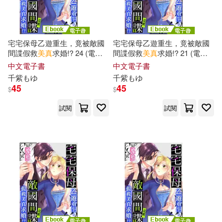
-
春天出版社(1)
範圍
あおいれな(1)
きみと歩実(1)
江蘇鳳凰科學技術出版社(1)
宅宅保母乙遊重生，竟被敵國
宅宅保母乙遊重生，竟被敵國
間諜假救
美
真
求婚!? 24 (電子
間諜假救
美
真
求婚!? 21 (電子
ながえSTYLE(1)
書)
書)
中文電子書
中文電子書
河南美術出版社(1)
瑞昇(1)
千
紫もゆ
千
紫もゆ
グラフィティジャパン(1)
45
45
$
$
野人(1)
鴻聯(1)
試閱
試閱
一之瀬あやめ(1)
中川多磨(1)
京野美沙(1)
八木千賀子(1)
凛音とうか(1)
初愛ねんね(1)
千晶さん(1)
千葉奈津絵(1)