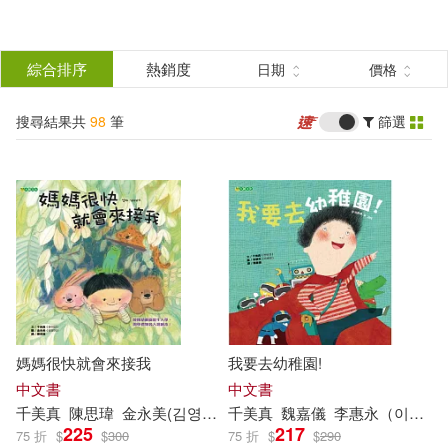
搜
尋
分類
綜合排序
熱銷度
日期
價格
(單選)
結
搜尋結果共
98
筆
篩選
圖書(23)
所有商品(98)
果
影音(3)
雜誌(9)
篩
選
電子書(63)
展開
作者
(可複選)
媽媽很快就會來接我
我要去幼稚園!
千紫もゆ(24)
翔田千里(7)
中文書
中文書
千
美
真
陳思瑋
金永
美
(김영미)
千
美
真
魏嘉儀
李惠永（이혜영）
225
217
75 折
$
$
300
75 折
$
$
290
Mellow Moon(3)
内田彩乃(3)