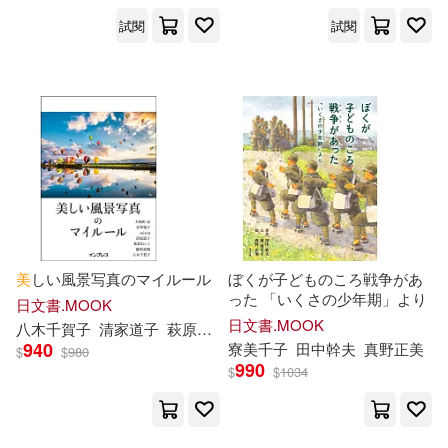
試閱
試閱
美
しい風景写真のマイルール
ぼくが子どものころ戦争があ
った 「いくさの少年期」より
日文書.MOOK
日文書.MOOK
八木
千
賀子
清家道子
萩原れいこ(等)
940
寮
美
千
子
田中幹夫
真
野正
美
$
$
980
990
$
$
1034