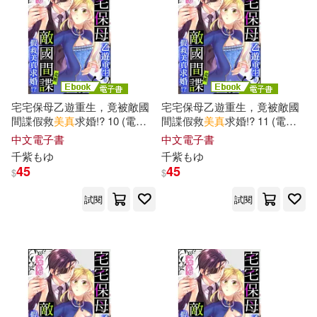
ﾛﾘｶﾜこれくしょん(1)
宅宅保母乙遊重生，竟被敵國
宅宅保母乙遊重生，竟被敵國
間諜假救
美
真
求婚!? 10 (電子
間諜假救
美
真
求婚!? 11 (電子
書)
書)
中文電子書
中文電子書
千
紫もゆ
千
紫もゆ
45
45
$
$
試閱
試閱