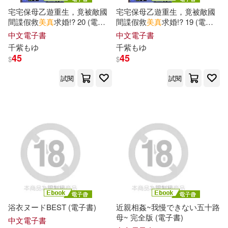
宅宅保母乙遊重生，竟被敵國
宅宅保母乙遊重生，竟被敵國
向井藍(1)
喬明福(1)
間諜假救
美
真
求婚!? 20 (電子
間諜假救
美
真
求婚!? 19 (電子
書)
書)
中文電子書
中文電子書
夏金龍(1)
孫凡，孫善華(1)
千
紫もゆ
千
紫もゆ
45
45
$
$
安野由美(1)
宋熙九(1)
試閱
試閱
寮美千子(1)
川菜美鈴(1)
弘千花碧(1)
彩奈リナ(1)
徐志摩(1)
愛蓮娜．霍奇曼．波特(1)
浴衣ヌードBEST (電子書)
近親相姦~我慢できない五十路
母~ 完全版 (電子書)
中文電子書