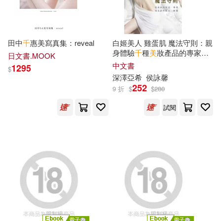
田中
千
惠美寫真集：reveal
白姬美人 雞蛋肌 魔法守則：親
身體驗
千
種
美
妝產品的專家分
日文書.MOOK
享最真實美白肌心得
中文書
1295
$
深澤亞希
侯詠馨
252
9 折
$
$
280
試閱