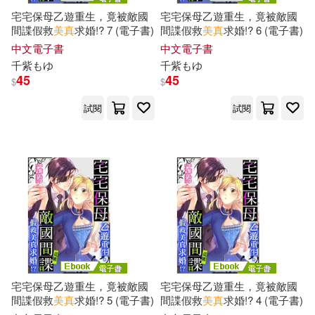
宅宅保母乙遊重生，竟被敵國
宅宅保母乙遊重生，竟被敵國
間諜假救
美
真
求婚!? 7 (電子書)
間諜假救
美
真
求婚!? 6 (電子書)
中文電子書
中文電子書
千
紫もゆ
千
紫もゆ
45
45
$
$
試閱
試閱
宅宅保母乙遊重生，竟被敵國
宅宅保母乙遊重生，竟被敵國
間諜假救
美
真
求婚!? 5 (電子書)
間諜假救
美
真
求婚!? 4 (電子書)