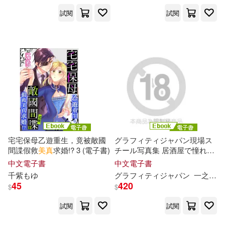
試閱
試閱
宅宅保母乙遊重生，竟被敵國
グラフィティジャパン現場ス
間諜假救
美
真
求婚!? 3 (電子書)
チール写真集 居酒屋で憧れの
人妻女上司とニ人きりで飲ん
中文電子書
中文電子書
でたら酔ったみたいなのでど
千
紫もゆ
グラフィティジャパン
一之瀬あやめ
さくさまぎれにキスをしたら
45
420
$
$
総集版 一之瀬あやめ 弘
千
花碧
神納花
美
原すみれ (電子書)
試閱
試閱