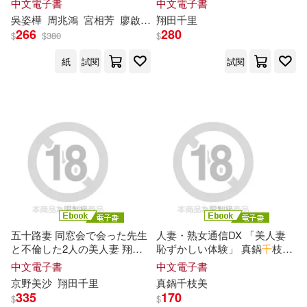
中文電子書
中文電子書
(電子書)
吳姿樺
周兆鴻
宮相芳
廖啟均
彭翠瑛
翔田
千
里
徐俊文
曾祥宇
江婉琦
266
280
$
$
380
$
紙
試閱
試閱
五十路妻 同窓会で会った先生
人妻・熟女通信DX 「美人妻
と不倫した2人の美人妻 翔田
恥ずかしい体験」 真鍋
千
枝
美
千
里 京野
美
沙 写真集 (電子書)
(電子書)
中文電子書
中文電子書
京野
美
沙
翔田
千
里
真鍋
千
枝
美
335
170
$
$