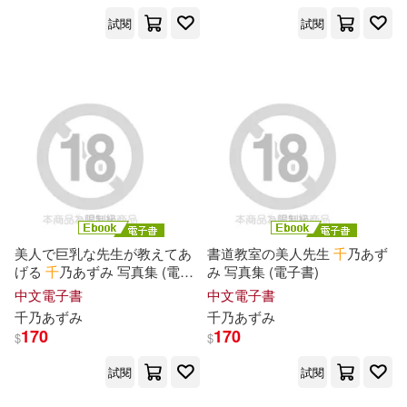
試閱
試閱
美人で巨乳な先生が教えてあ
書道教室の美人先生
千
乃あず
げる
千
乃あずみ 写真集 (電子
み 写真集 (電子書)
書)
中文電子書
中文電子書
千
乃あずみ
千
乃あずみ
170
170
$
$
試閱
試閱