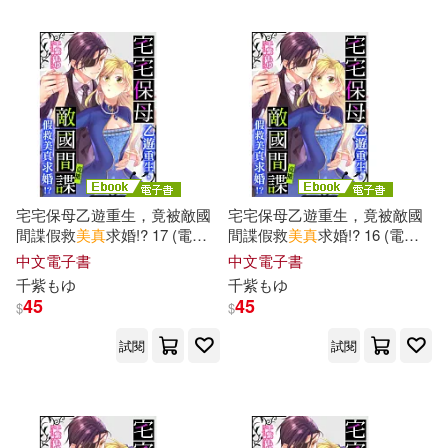
可超商取貨(35)
王光輝(3)
真木静乃(3)
PRESTIGE(2)
可海外宅配(35)
羅漪文(3)
蔡佳璇(3)
人民美術出版社(2)
可港澳店取(33)
詹佳惠(3)
近藤郁美(3)
KADOKAWA(1)
Milkyway(1)
可新加坡店取(32)
宅宅保母乙遊重生，竟被敵國
宅宅保母乙遊重生，竟被敵國
金其琪(3)
陳亮妤(3)
間諜假救
美
真
求婚!? 17 (電子
間諜假救
美
真
求婚!? 16 (電子
Universal(1)
書)
書)
可菲律賓店取(33)
中文電子書
中文電子書
陳品鴻(3)
魏瑛娟(3)
千
紫もゆ
千
紫もゆ
ZERO ONE STYLE.inc(1)
45
45
$
$
黃馨慧(3)
上市日期
試閱
試閱
(可複選)
インプレス(1)
ムービック(1)
アテナ映像 E-BOOK SERIES(2)
一個月內上市新品(1)
ロクリン社(1)