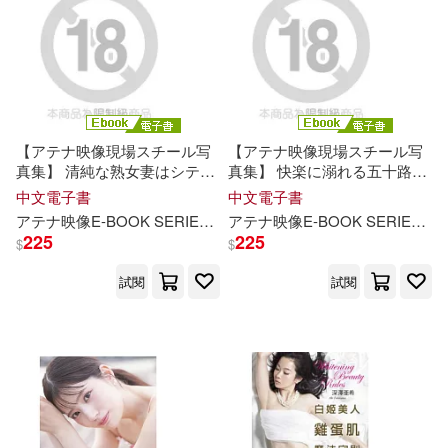
【アテナ映像現場スチール写
【アテナ映像現場スチール写
真集】 清純な熟女妻はシティ
真集】 快楽に溺れる五十路妻
ホテルで出張マッサージ師
夫は知らない白昼の情事 総集
中文電子書
中文電子書
に… 総集編
千
晶さん
美
沙子
編 安野由美 黒柳
美
沙子 麻生
アテナ映像E-BOOK SERIES
千
晶さん
美
沙子さん
麻乃さん
アテナ映像E-BOOK SERIES
安
さん 麻乃さん (電子書)
千
春 (電子書)
225
225
$
$
試閱
試閱