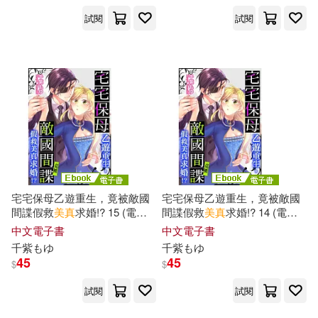
試閱
試閱
真木今日子(1)
真鍋千枝美(1)
神納花(1)
篠田あゆみ(1)
紺野ひかる(1)
美原すみれ(1)
美咲結衣(1)
宅宅保母乙遊重生，竟被敵國
宅宅保母乙遊重生，竟被敵國
美女オムニバス(1)
間諜假救
美
真
求婚!? 15 (電子
間諜假救
美
真
求婚!? 14 (電子
書)
書)
中文電子書
中文電子書
千
紫もゆ
千
紫もゆ
美沙子さん(1)
花宮あむ(1)
45
45
$
$
試閱
試閱
花音うらら(1)
若山曜子(1)