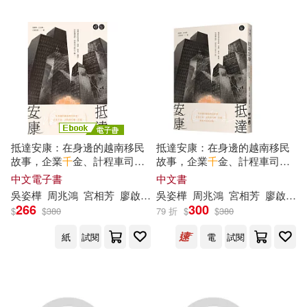
抵達安康：在身邊的越南移民
抵達安康：在身邊的越南移民
故事，企業
千
金、計程車司
故事，企業
千
金、計程車司
機、市場與美甲店的阿姨……
機、市場與美甲店的阿姨……
中文電子書
中文書
【無障礙版本+作者影音導讀】
吳姿樺
周兆鴻
宮相芳
廖啟均
彭翠瑛
吳姿樺
徐俊文
周兆鴻
曾祥宇
宮相芳
江婉琦
廖啟均
(電子書)
266
300
$
$
380
79 折
$
$
380
紙
試閱
電
試閱