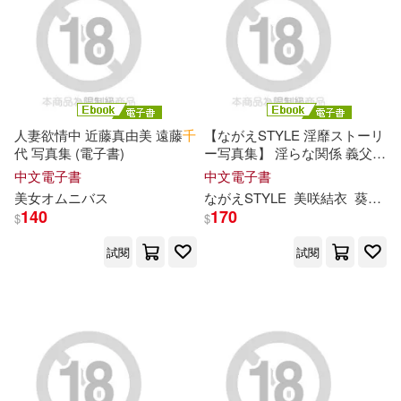
人妻欲情中 近藤真由美 遠藤
千
【ながえSTYLE 淫靡ストーリ
代 写真集 (電子書)
ー写真集】 淫らな関係 義父と
嫁 総集版 美咲結衣 葵
千
恵 (電
中文電子書
中文電子書
子書)
美女オムニバス
ながえSTYLE
美咲結衣
葵
千
恵
140
170
$
$
試閱
試閱