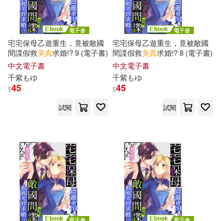
宅宅保母乙遊重生，竟被敵國
宅宅保母乙遊重生，竟被敵國
間諜假救
美
真
求婚!? 9 (電子書)
間諜假救
美
真
求婚!? 8 (電子書)
中文電子書
中文電子書
千
紫もゆ
千
紫もゆ
45
45
$
$
試閱
試閱