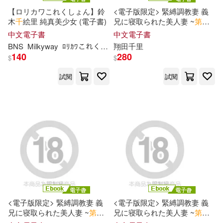
【ロリカワこれくしょん】鈴
<電子版限定> 緊縛調教妻 義
木
千
絵里 純真美少女 (電子書)
兄に寝取られた美人妻 ~
第
三
章~ 翔田千里 写真集 (電子書)
中文電子書
中文電子書
BNS
Milkyway
ﾛﾘｶﾜこれくしょん
翔田
鈴木
千
里
千
絵里
140
280
$
$
試閱
試閱
<電子版限定> 緊縛調教妻 義
<電子版限定> 緊縛調教妻 義
兄に寝取られた美人妻 ~
第
二
兄に寝取られた美人妻 ~
第
一
章~ 翔田千里 写真集 (電子書)
章~ 翔田千里 写真集 (電子書)