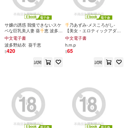
サ嬢の誘惑 我慢できないスケ
千
乃あずみ-メスころがし-
ベな巨乳美人妻 葵
千
恵 波多野
【美女・エロティックアダル
結衣 写真集 (電子書)
ト写真集】 (電子書)
中文電子書
中文電子書
波多野結衣
葵
千
恵
h.m.p
420
65
$
$
試閱
試閱