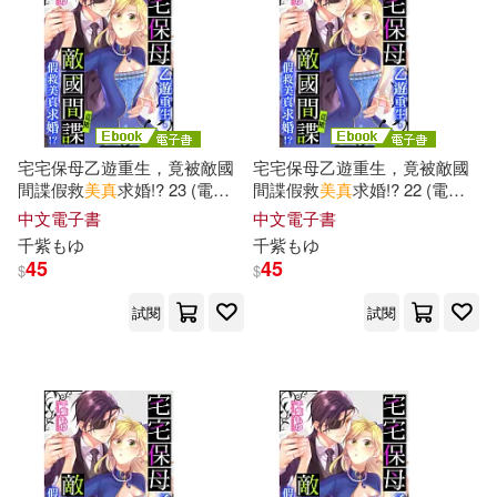
プレステージ出版(写真集)(2)
世界圖書出版公司北京公司(1)
電子書
(可複選)
千紅(2)
孫伯翔(2)
中信出版社(1)
適合手機平板閱讀(9)
林采緹(2)
美優千奈(2)
宅宅保母乙遊重生，竟被敵國
宅宅保母乙遊重生，竟被敵國
中國美術學院出版社(1)
間諜假救
美
真
求婚!? 23 (電子
間諜假救
美
真
求婚!? 22 (電子
適合平板閱讀(54)
書)
書)
葵千恵(2)
鄭賳嫺(2)
中文電子書
中文電子書
主婦と生活社(1)
千
紫もゆ
千
紫もゆ
45
45
$
$
高雅寧(2)
BNS(1)
其他
(可複選)
主婦の友社(1)
出版菊(1)
試閱
試閱
GOLD出版(1)
Milkyway(1)
現在可購買商品(78)
基石築夢工場(1)
PRESTIGE PHOTOGENICS(1)
作者/演唱/譯/編/繪(3)
慕客館日文書(1)
[日]佐伯千津(1)
h.m.p(1)
價格