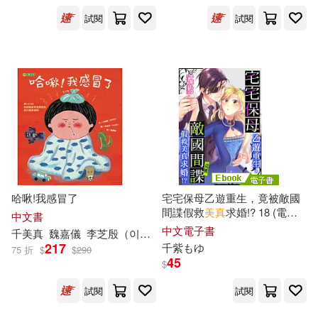
試閱
試閱
千乃あずみ(3)
千美真(3)
展開
吳姿樺(3)
周兆鴻(3)
出版社
(可複選)
夫淵晶(3)
宮相芳(3)
悅文社(24)
PAD(15)
寺島千鶴(3)
廖啟均(3)
千華駐科技(6)
尖端(6)
哈啾!我感冒了
宅宅保母乙遊重生，竟被敵國
彭翠瑛(3)
徐俊文(3)
間諜假救
美
真
求婚!? 18 (電子
中文書
書)
MTEX(4)
YAMABUKI(4)
展開
中文電子書
千
美
真
魏嘉儀
李芝殷（이지은）
217
千
紫もゆ
75 折
$
$
290
曾祥宇(3)
江婉琦(3)
45
$
大穎文化(3)
時報出版(3)
配送方式
(可複選)
試閱
試閱
洪敏真(3)
溫美玉(3)
晴好出版(3)
聯經出版公司(3)