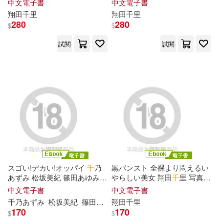
中文電子書
中文電子書
翔田
千
里
翔田
千
里
280
280
$
$
試閱
試閱
スゴい!デカい!オッパイ
千
乃
黒パンスト 全裸より悶えるい
あずみ 松坂美紀 篠田あゆみ
やらしい美女 翔田
千
里 写真集
写真集 (電子書)
(電子書)
中文電子書
中文電子書
千
乃あずみ
松坂美紀
篠田あゆみ
翔田
千
里
170
170
$
$