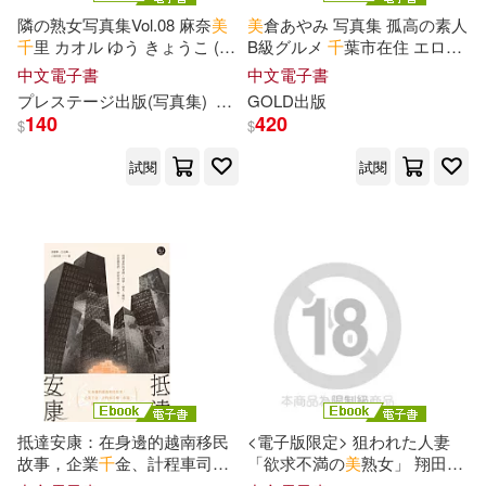
隣の熟女写真集Vol.08 麻奈
美
美
倉あやみ 写真集 孤高の素人
千
里 カオル ゆう きょうこ (電
B級グルメ
千
葉市在住 エロ白
子書)
姉さん×B級グルメ (電子書)
中文電子書
中文電子書
プレステージ出版(写真集)
隣の熟女写真集
GOLD出版
140
420
$
$
試閱
試閱
抵達安康：在身邊的越南移民
<電子版限定> 狙われた人妻
故事，企業
千
金、計程車司
「欲求不満の
美
熟女」 翔田千
機、市場與美甲店的阿姨……
里 写真集 (電子書)