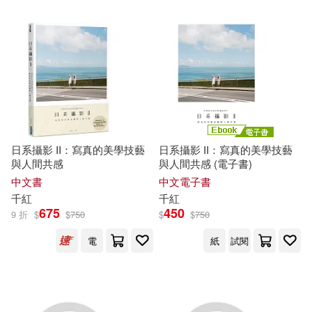
日系攝影 II：寫真的美學技藝
日系攝影 II：寫真的美學技藝
與人間共感
與人間共感 (電子書)
中文書
中文電子書
千
紅
千
紅
675
450
9 折
$
$
750
$
$
750
電
紙
試閱