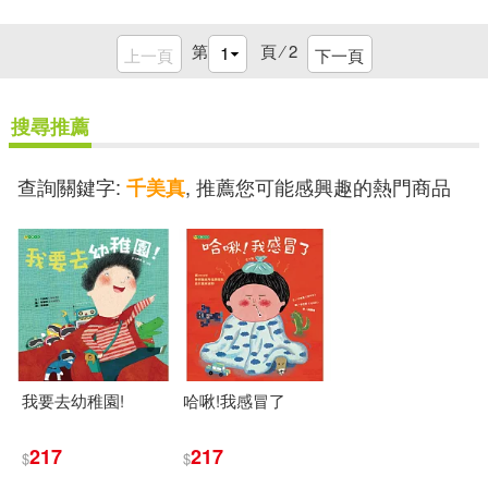
第
頁 ⁄
2
上一頁
下一頁
搜尋推薦
查詢關鍵字:
, 推薦您可能感興趣的熱門商品
千美真
我要去幼稚園!
哈啾!我感冒了
217
217
$
$