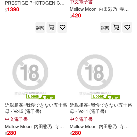
中文電子書
PRESTIGE PHOTOGENICS
あおいれな
きみと歩実
プレステー
李義哈(1)
松坂美紀(1)
1390
Mellow Moon
内田彩乃
寺島
千
$
420
$
松本朱希子(1)
桑原奈津子(1)
試閱
試閱
桜井千春(1)
楊振聲(1)
河南美術出版社（編）(1)
河合あすな(1)
波多野結衣(1)
涼森れむ(1)
深澤亞希(1)
近親相姦~我慢できない五十路
近親相姦~我慢できない五十路
母~ Vol.2 (電子書)
母~ Vol.1 (電子書)
清家道子(1)
渡辺真紀(1)
中文電子書
中文電子書
Mellow Moon
内田彩乃
寺島
千
鶴
Mellow Moon
真
木静乃
近藤郁
内田彩乃
美
寺島
千
280
280
$
$
王異(1)
田中幹夫(1)