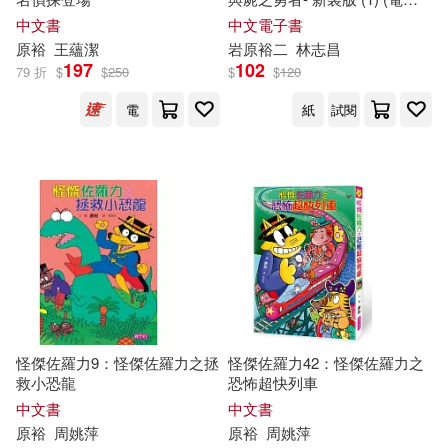
書)
中文書
中文電子書
原
裕
王蘊潔
岩
原
裕
二
林志昌
197
102
79 折
$
$
250
$
$
120
電
紙
試閱
怪傑佐羅力9：怪傑佐羅力之拯
怪傑佐羅力42：怪傑佐羅力之
救小恐龍
恐怖超快列車
中文書
中文書
原
裕
周姚萍
原
裕
周姚萍