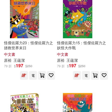
怪傑佐羅力23：怪傑佐羅力之
怪傑佐羅力15：怪傑佐羅力之
拯救世界末日
妖怪大作戰
中文書
中文書
原
裕
王蘊潔
原
裕
王蘊潔
197
197
79 折
$
$
250
79 折
$
$
250
電
電