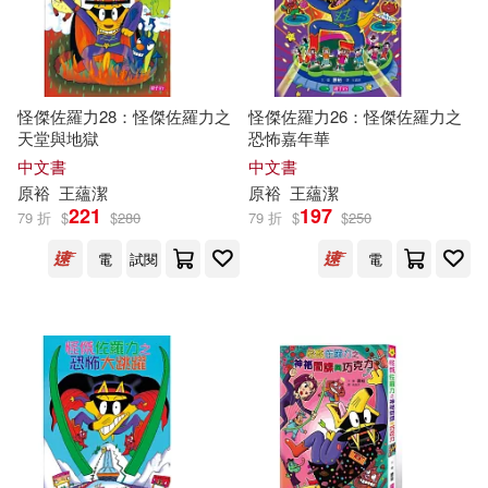
怪傑佐羅力28：怪傑佐羅力之
怪傑佐羅力26：怪傑佐羅力之
天堂與地獄
恐怖嘉年華
中文書
中文書
原
裕
王蘊潔
原
裕
王蘊潔
221
197
79 折
$
$
280
79 折
$
$
250
電
試閱
電