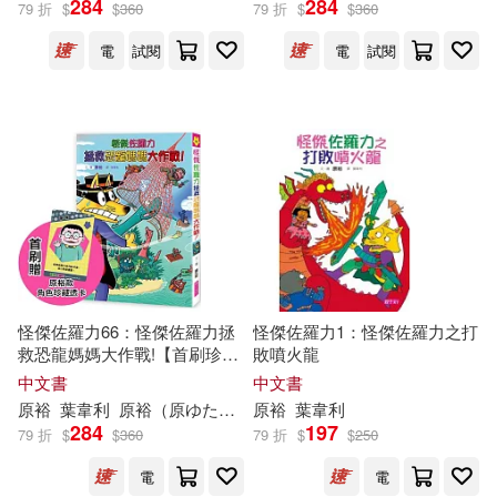
284
284
79 折
$
$
360
79 折
$
$
360
電
試閱
電
試閱
落合裕介(16)
展開
神尾龍/原者、加藤潔/監修、中原
裕/漫畫(9)
出版社
(可複選)
原京子(7)
（日）原裕文圖(7)
親子天下(165)
余秀美(6)
全正文(6)
浙江少年兒童出版社(26)
洪凱莉(6)
達崙‧腦帆(6)
怪傑佐羅力66：怪傑佐羅力拯
怪傑佐羅力1：怪傑佐羅力之打
救恐龍媽媽大作戰!【首刷珍藏
敗噴火龍
東立(23)
長鴻出版社(17)
展開
透卡版】
中文書
中文書
阿諾‧伊斯巴利達夫(6)
原
裕
葉韋利
原
裕
（
原
ゆたか）
原
裕
葉韋利
台灣東販(9)
284
197
79 折
$
$
360
79 折
$
$
250
配送方式
(可複選)
陳白阿連(6)
馬裕信(6)
電
電
二十一世紀出版社(8)