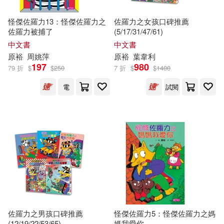
崔曉東，鄒光裕（主編）(1)
怪傑佐羅力13：怪傑佐羅力之
佐羅力之女孩口碑推薦
中國建築工業出版社(1)
佐羅力被捕了
(5/17/31/47/61)
中文書
中文書
廖光裕(1)
張光裕(1)
原
裕
周姚萍
原
裕
葉韋利
中國輕工業出版社(1)
197
980
79 折
$
$
250
7 折
$
$
1400
應根裕(1)
電
試閱
主婦の友インフォス(1)
拉米特．塞提（Ramit Sethi）(1)
主婦の友社(1)
李健，黎裕明，原旭輝等(1)
優品文化事業有限公司(1)
林 和哉(1)
林棟(1)
光現出版(1)
博樂伯樂(1)
栗原裕一郎(1)
森木幸裕(1)
台中市立葫蘆墩文化中心(1)
佐羅力之男孩口碑推薦
怪傑佐羅力5：怪傑佐羅力之媽
(12/19/22/53/65)
媽我愛你