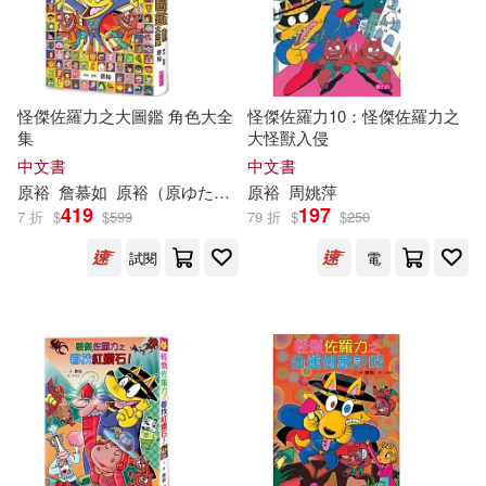
怪傑佐羅力之大圖鑑 角色大全
怪傑佐羅力10：怪傑佐羅力之
集
大怪獸入侵
中文書
中文書
原
裕
詹慕如
原
裕
（
原
ゆたか）
原
裕
周姚萍
419
197
7 折
$
$
599
79 折
$
$
250
試閱
電