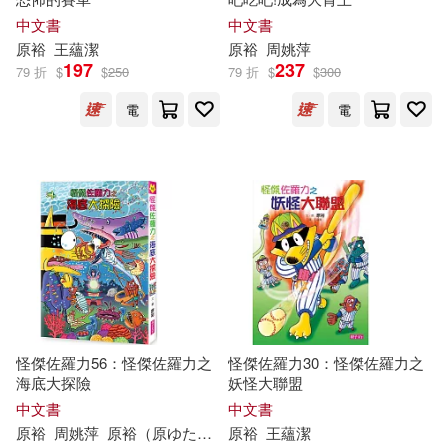
中文書
中文書
原
裕
王蘊潔
原
裕
周姚萍
197
237
79 折
$
$
250
79 折
$
$
300
電
電
怪傑佐羅力56：怪傑佐羅力之
怪傑佐羅力30：怪傑佐羅力之
海底大探險
妖怪大聯盟
中文書
中文書
原
裕
周姚萍
原
裕
（
原
ゆたか）
原
裕
王蘊潔