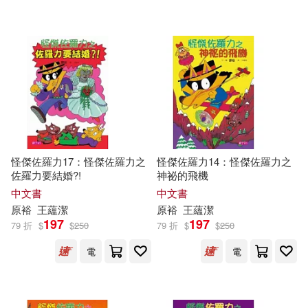
怪傑佐羅力17：怪傑佐羅力之
怪傑佐羅力14：怪傑佐羅力之
佐羅力要結婚?!
神祕的飛機
中文書
中文書
原
裕
王蘊潔
原
裕
王蘊潔
197
197
79 折
$
$
250
79 折
$
$
250
電
電