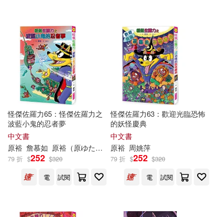
可超商取貨(251)
黃以郎(6)
蘇原裕(5)
北京科學技術出版社(7)
可海外宅配(248)
祝裕(4)
邱弘裕(4)
千華數位文化(6)
台灣角川(6)
可港澳店取(244)
(日)原裕(2)
上奈紗空(2)
教育部國民及學前教育署(6)
可新加坡店取(244)
原來(2)
原慶宏(2)
怪傑佐羅力65：怪傑佐羅力之
怪傑佐羅力63：歡迎光臨恐怖
天地出版社(5)
波藍小鬼的忍者夢
的妖怪慶典
可菲律賓店取(246)
呂原富(2)
呂紹堃(2)
中文書
中文書
廣東新世紀出版社(5)
原
裕
詹慕如
原
裕
（
原
ゆたか）
原
裕
周姚萍
252
252
79 折
$
$
320
79 折
$
$
320
天野 かづき(2)
山口正貴(2)
電子書
(可複選)
致出版(5)
機械工業出版社(4)
電
試閱
電
試閱
平泉裕(2)
方偉(2)
適合手機平板閱讀(6)
KADOKAWA(3)