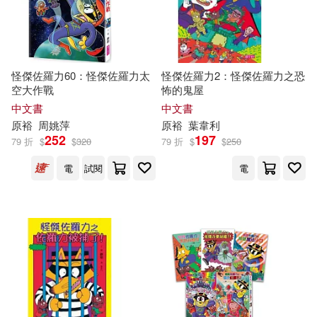
漫遊者文化(2)
龍溪(2)
三宅裕之(1)
伊崎裕之(1)
PCuSER電腦人文化(1)
怪傑佐羅力60：怪傑佐羅力太
怪傑佐羅力2：怪傑佐羅力之恐
佐佐木剛士(1)
原研哉(1)
空大作戰
怖的鬼屋
インプレス(1)
中文書
中文書
原裕、內野智仁、植木耕太(1)
原
裕
周姚萍
原
裕
葉韋利
252
197
イーネット・フロンティア(1)
79 折
$
$
320
79 折
$
$
250
吉田庄一郎(1)
大和田俊之(1)
電
試閱
電
シンコーミュージック(1)
大橋幸二(1)
大谷能生(1)
三悅文化(1)
姚裕群（主編）(1)
中國人民大學出版社(1)
尖端編輯部(1)
岡嶋裕史(1)
中國商務出版社(1)