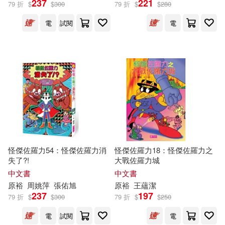
237
221
79 折
$
$
300
79 折
$
$
280
電
試閱
電
怪傑佐羅力54：怪傑佐羅力消
怪傑佐羅力18：怪傑佐羅力之
失了?!
大戰佐羅力城
中文書
中文書
原
裕
周姚萍
張佑旭
原
裕
王蘊潔
237
197
79 折
$
$
300
79 折
$
$
250
電
試閱
電