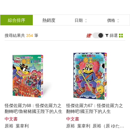
搜
尋
分類
綜合排序
熱銷度
日期
價格
(單選)
結
搜尋結果共
354
筆
篩選
圖書(238)
所有商品(354)
果
影音(5)
雜誌(9)
篩
選
設計文具(1)
電子書(101)
展開
作者
(可複選)
怪傑佐羅力68：怪傑佐羅力之
怪傑佐羅力67：怪傑佐羅力之
原裕(159)
（日）原裕(36)
翻轉吧!魯豬豬國王陛下的人生
翻轉吧!國王陛下的人生
中文書
中文書
原
裕
葉韋利
原
裕
葉韋利
原
裕
（
原
ゆたか）
岩原裕二(30)
竹原慎二(16)