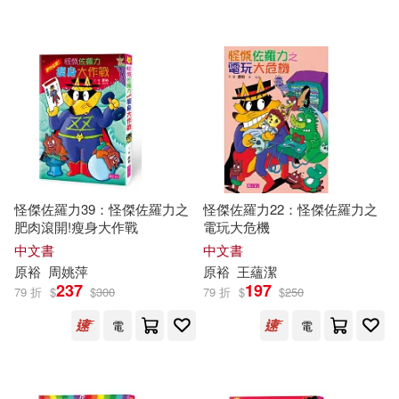
怪傑佐羅力39：怪傑佐羅力之
怪傑佐羅力22：怪傑佐羅力之
肥肉滾開!瘦身大作戰
電玩大危機
中文書
中文書
原
裕
周姚萍
原
裕
王蘊潔
237
197
79 折
$
$
300
79 折
$
$
250
電
電