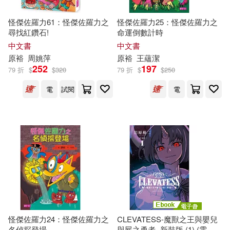
怪傑佐羅力61：怪傑佐羅力之
怪傑佐羅力25：怪傑佐羅力之
尋找紅鑽石!
命運倒數計時
中文書
中文書
原
裕
周姚萍
原
裕
王蘊潔
252
197
79 折
$
$
320
79 折
$
$
250
電
試閱
電
怪傑佐羅力24：怪傑佐羅力之
CLEVATESS-魔獸之王與嬰兒
名偵探登場
與屍之勇者- 新裝版 (1) (電子