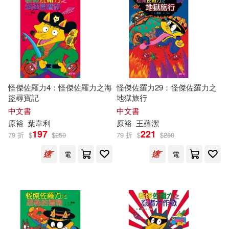
怪傑佐羅力4：怪傑佐羅力之海
怪傑佐羅力29：怪傑佐羅力之
盜尋寶記
地獄旅行
中文書
中文書
原
裕
葉韋利
原
裕
王蘊潔
197
221
79 折
$
$
250
79 折
$
$
280
電
電