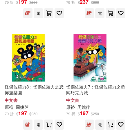
197
237
79 折
$
$
250
79 折
$
$
300
電
電
怪傑佐羅力8：怪傑佐羅力之恐
怪傑佐羅力7：怪傑佐羅力之勇
怖遊樂園
闖巧克力城
中文書
中文書
原
裕
周姚萍
原
裕
周姚萍
197
197
79 折
$
$
250
79 折
$
$
250
電
電