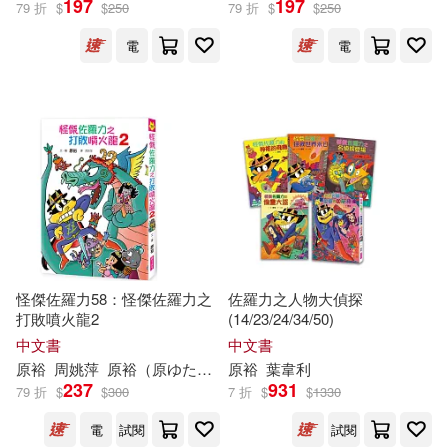
197
197
79 折
$
$
250
79 折
$
$
250
碁峰(1)
禾廣(1)
電
電
陳成裕等(1)
陳穎文(1)
積木文化(1)
美藝學苑社(1)
飯田雄平(1)
財信出版(1)
遠流(1)
馮鈞政、陳成裕(1)
黃啟方(1)
采實文化(1)
龜山章(1)
（日）原裕朗(1)
長江文藝出版社(1)
（日）原裕朗&BIRTHDAY(1)
怪傑佐羅力58：怪傑佐羅力之
佐羅力之人物大偵探
陝西師範大學出版社(1)
打敗噴火龍2
(14/23/24/34/50)
中文書
中文書
（日）原裕朗和巴斯蒂(1)
原
裕
周姚萍
原
裕
（
原
ゆたか）
原
裕
葉韋利
237
931
79 折
$
$
300
7 折
$
$
1330
（日）原裕朗等(1)
電
試閱
試閱