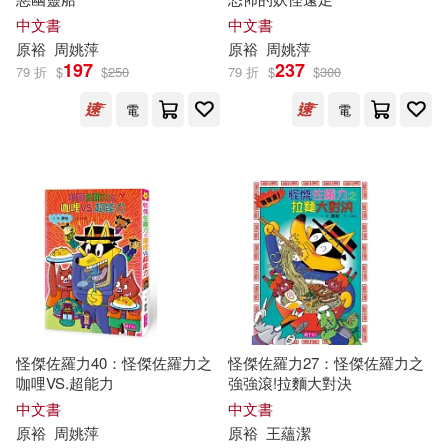
中文書
中文書
原
裕
周姚萍
原
裕
周姚萍
197
237
79 折
$
$
250
79 折
$
$
300
電
電
怪傑佐羅力40：怪傑佐羅力之
怪傑佐羅力27：怪傑佐羅力之
咖哩VS.超能力
強強滾!拉麵大對決
中文書
中文書
原
裕
周姚萍
原
裕
王蘊潔