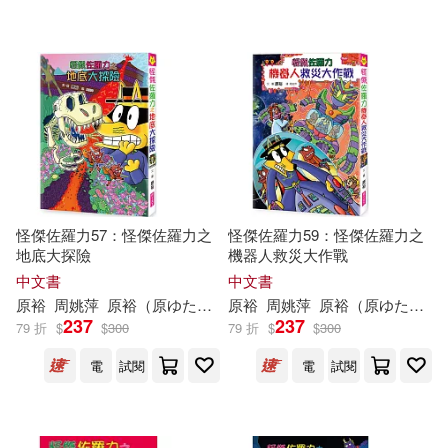
（日）原裕朗著繪(1)
（日）栗原裕一郎(1)
（日）水島志穗(1)
（日）西成活裕(1)
怪傑佐羅力57：怪傑佐羅力之
怪傑佐羅力59：怪傑佐羅力之
地底大探險
機器人救災大作戰
（日）角野榮子（著），（日）原
中文書
中文書
裕（繪）(1)
原
裕
周姚萍
原
裕
（
原
ゆたか）
原
裕
周姚萍
原
裕
（
原
ゆたか）
237
237
79 折
$
$
300
79 折
$
$
300
（日）齋藤勝裕(1)
電
試閱
電
試閱