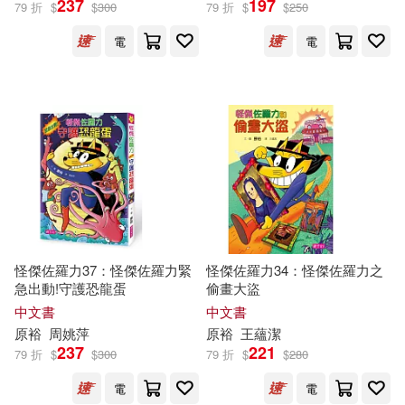
237
197
79 折
$
$
300
79 折
$
$
250
電
電
怪傑佐羅力37：怪傑佐羅力緊
怪傑佐羅力34：怪傑佐羅力之
急出動!守護恐龍蛋
偷畫大盜
中文書
中文書
原
裕
周姚萍
原
裕
王蘊潔
237
221
79 折
$
$
300
79 折
$
$
280
電
電