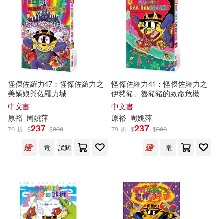
怪傑佐羅力47：怪傑佐羅力之
怪傑佐羅力41：怪傑佐羅力之
美嬌娘與佐羅力城
伊豬豬、魯豬豬的致命危機
中文書
中文書
原
裕
周姚萍
原
裕
周姚萍
237
237
79 折
$
$
300
79 折
$
$
300
電
試閱
電