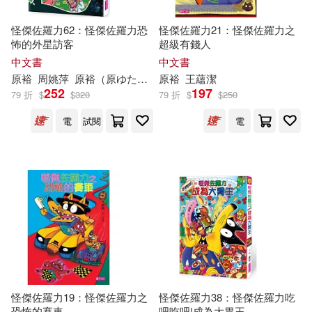
怪傑佐羅力62：怪傑佐羅力恐
怪傑佐羅力21：怪傑佐羅力之
怖的外星訪客
超級有錢人
中文書
中文書
原
裕
周姚萍
原
裕
（
原
ゆたか）
原
裕
王蘊潔
252
197
79 折
$
$
320
79 折
$
$
250
電
試閱
電
怪傑佐羅力19：怪傑佐羅力之
怪傑佐羅力38：怪傑佐羅力吃
恐怖的賽車
吧吃吧!成為大胃王