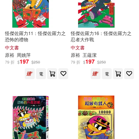
怪傑佐羅力11：怪傑佐羅力之
怪傑佐羅力16：怪傑佐羅力之
恐怖的禮物
忍者大作戰
中文書
中文書
原
裕
周姚萍
原
裕
王蘊潔
197
197
79 折
$
$
250
79 折
$
$
250
電
電