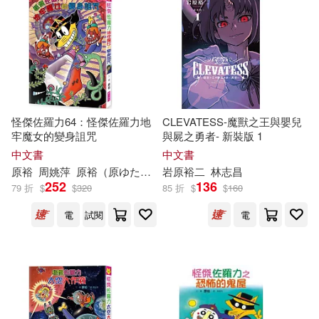
杜則裕(2)
王神寶(2)
適合平板閱讀(95)
SONY MUSIC(2)
笠原麻理奈(2)
筧裕介(2)
ZERO ONE STYLE.inc(2)
其他
(可複選)
葉山裕美(2)
蔡裕樹(2)
上優文化(2)
怪傑佐羅力64：怪傑佐羅力地
CLEVATESS-魔獸之王與嬰兒
現在可購買商品(229)
牢魔女的變身詛咒
與屍之勇者- 新裝版 1
鄭世裕(2)
青木衣沙(2)
中文書
中文書
勞動部及職業安全衛生研究所(2)
作者/演唱/譯/編/繪(268)
原
裕
周姚萍
原
裕
（
原
ゆたか）
岩
原
裕
二
林志昌
高平尚伸(2)
ﾒﾃﾞｨｱｻﾌﾟﾗｲ(2)
252
136
79 折
$
$
320
85 折
$
$
160
大東海(2)
尖端(2)
價格
-
電
試閱
電
範圍
M. Mead(1)
布克文化(2)
晨星(2)
[日]原晴子 林子裕(1)
楓書坊(2)
清華大學出版社(2)
[日]原裕朗&BIRTHDAY(1)