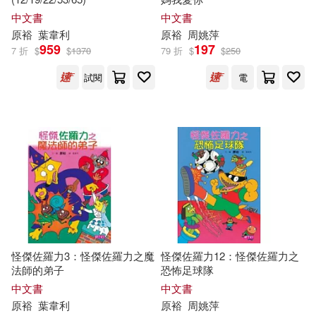
森裕司…等(1)
毛羽剛(1)
中文書
中文書
台灣中華書局(1)
宇樂(1)
原
裕
葉韋利
原
裕
周姚萍
959
197
水野雅弘(1)
永野裕之(1)
7 折
$
$
1370
79 折
$
$
250
復旦大學出版社(1)
試閱
電
渡邊裕之(1)
章昌裕(1)
新華出版社(1)
章昌裕、韓琪(1)
東北財經大學出版社(1)
臺中市葫蘆墩文化中心(1)
湖南文藝出版社(1)
蔡開裕(1)
藤井勉(1)
湖南美術出版社(1)
怪傑佐羅力3：怪傑佐羅力之魔
怪傑佐羅力12：怪傑佐羅力之
西成活裕(1)
詹前裕(1)
法師的弟子
恐怖足球隊
漢湘文化(1)
環境部(1)
中文書
中文書
原
裕
葉韋利
原
裕
周姚萍
鈴木淳史(1)
鎌田啟生(1)