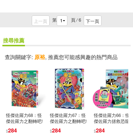
第
頁 ⁄
6
上一頁
下一頁
搜尋推薦
查詢關鍵字:
, 推薦您可能感興趣的熱門商品
原裕
怪傑佐羅力68：怪
怪傑佐羅力67：怪
怪傑佐羅力66：怪
傑佐羅力之翻轉吧!
傑佐羅力之翻轉吧!
傑佐羅力拯救恐龍
魯豬豬國王陛下的
國王陛下的人生
媽媽大作戰!【首刷
284
284
284
$
$
$
人生
珍藏透卡版】