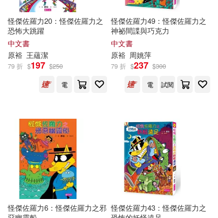
怪傑佐羅力20：怪傑佐羅力之
怪傑佐羅力49：怪傑佐羅力之
恐怖大跳躍
神祕間諜與巧克力
中文書
中文書
原
裕
王蘊潔
原
裕
周姚萍
197
237
79 折
$
$
250
79 折
$
$
300
電
電
試閱
怪傑佐羅力6：怪傑佐羅力之邪
怪傑佐羅力43：怪傑佐羅力之
惡幽靈船
恐怖的妖怪遠足