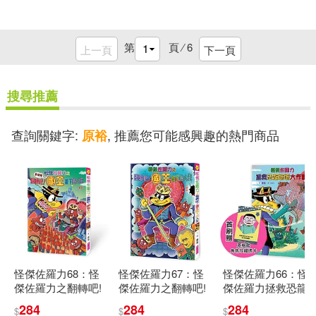
第
頁 ⁄
6
上一頁
下一頁
搜尋推薦
查詢關鍵字:
, 推薦您可能感興趣的熱門商品
原裕
怪傑佐羅力68：怪
怪傑佐羅力67：怪
怪傑佐羅力66：怪
傑佐羅力之翻轉吧!
傑佐羅力之翻轉吧!
傑佐羅力拯救恐龍
魯豬豬國王陛下的
國王陛下的人生
媽媽大作戰!【首刷
284
284
284
$
$
$
人生
珍藏透卡版】