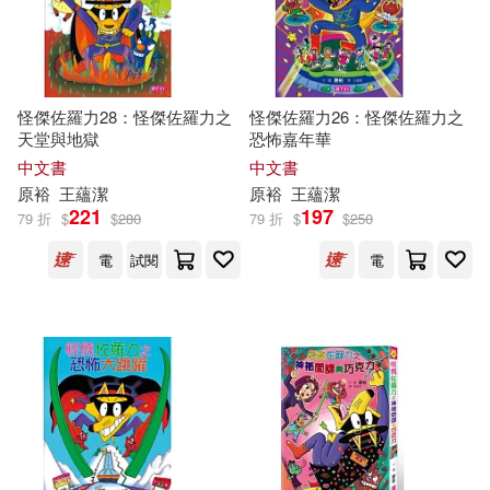
怪傑佐羅力28：怪傑佐羅力之
怪傑佐羅力26：怪傑佐羅力之
天堂與地獄
恐怖嘉年華
中文書
中文書
原
裕
王蘊潔
原
裕
王蘊潔
221
197
79 折
$
$
280
79 折
$
$
250
電
試閱
電