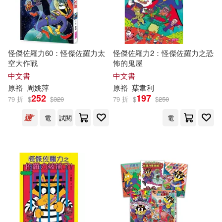
漫遊者文化(2)
龍溪(2)
三宅裕之(1)
伊崎裕之(1)
PCuSER電腦人文化(1)
怪傑佐羅力60：怪傑佐羅力太
怪傑佐羅力2：怪傑佐羅力之恐
佐佐木剛士(1)
原研哉(1)
空大作戰
怖的鬼屋
インプレス(1)
中文書
中文書
原裕、內野智仁、植木耕太(1)
原
裕
周姚萍
原
裕
葉韋利
252
197
イーネット・フロンティア(1)
79 折
$
$
320
79 折
$
$
250
吉田庄一郎(1)
大和田俊之(1)
電
試閱
電
シンコーミュージック(1)
大橋幸二(1)
大谷能生(1)
三悅文化(1)
姚裕群（主編）(1)
中國人民大學出版社(1)
尖端編輯部(1)
岡嶋裕史(1)
中國商務出版社(1)