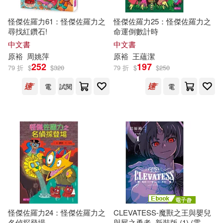
怪傑佐羅力61：怪傑佐羅力之
怪傑佐羅力25：怪傑佐羅力之
尋找紅鑽石!
命運倒數計時
中文書
中文書
原
裕
周姚萍
原
裕
王蘊潔
252
197
79 折
$
$
320
79 折
$
$
250
電
試閱
電
怪傑佐羅力24：怪傑佐羅力之
CLEVATESS-魔獸之王與嬰兒
名偵探登場
與屍之勇者- 新裝版 (1) (電子