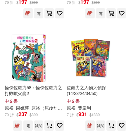
197
197
79 折
$
$
250
79 折
$
$
250
碁峰(1)
禾廣(1)
電
電
陳成裕等(1)
陳穎文(1)
積木文化(1)
美藝學苑社(1)
飯田雄平(1)
財信出版(1)
遠流(1)
馮鈞政、陳成裕(1)
黃啟方(1)
采實文化(1)
龜山章(1)
（日）原裕朗(1)
長江文藝出版社(1)
（日）原裕朗&BIRTHDAY(1)
怪傑佐羅力58：怪傑佐羅力之
佐羅力之人物大偵探
陝西師範大學出版社(1)
打敗噴火龍2
(14/23/24/34/50)
中文書
中文書
（日）原裕朗和巴斯蒂(1)
原
裕
周姚萍
原
裕
（
原
ゆたか）
原
裕
葉韋利
237
931
79 折
$
$
300
7 折
$
$
1330
（日）原裕朗等(1)
電
試閱
試閱