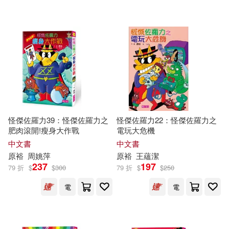
怪傑佐羅力39：怪傑佐羅力之
怪傑佐羅力22：怪傑佐羅力之
肥肉滾開!瘦身大作戰
電玩大危機
中文書
中文書
原
裕
周姚萍
原
裕
王蘊潔
237
197
79 折
$
$
300
79 折
$
$
250
電
電