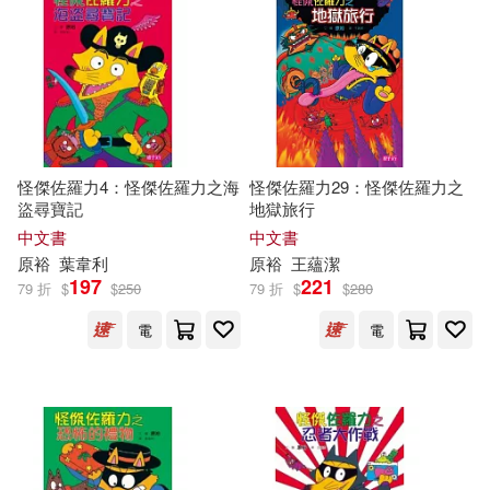
怪傑佐羅力4：怪傑佐羅力之海
怪傑佐羅力29：怪傑佐羅力之
盜尋寶記
地獄旅行
中文書
中文書
原
裕
葉韋利
原
裕
王蘊潔
197
221
79 折
$
$
250
79 折
$
$
280
電
電