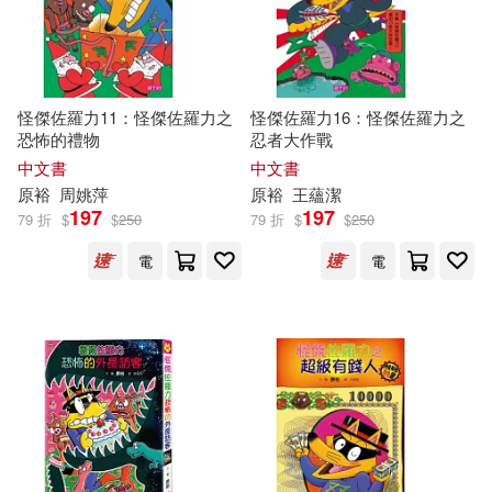
怪傑佐羅力11：怪傑佐羅力之
怪傑佐羅力16：怪傑佐羅力之
恐怖的禮物
忍者大作戰
中文書
中文書
原
裕
周姚萍
原
裕
王蘊潔
197
197
79 折
$
$
250
79 折
$
$
250
電
電