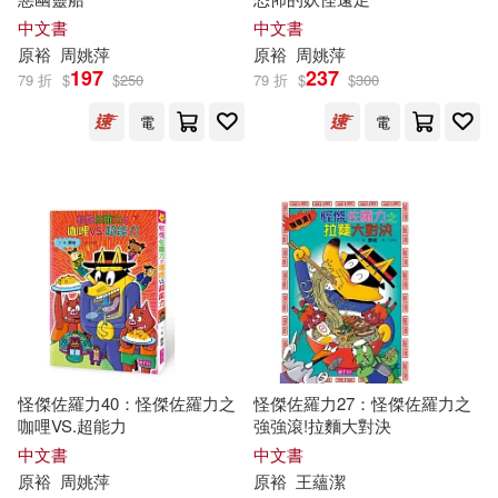
中文書
中文書
原
裕
周姚萍
原
裕
周姚萍
197
237
79 折
$
$
250
79 折
$
$
300
電
電
怪傑佐羅力40：怪傑佐羅力之
怪傑佐羅力27：怪傑佐羅力之
咖哩VS.超能力
強強滾!拉麵大對決
中文書
中文書
原
裕
周姚萍
原
裕
王蘊潔