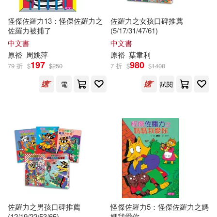
崔曉東，鄒光裕（主編）(1)
怪傑佐羅力13：怪傑佐羅力之
佐羅力之女孩口碑推薦
中國建築工業出版社(1)
佐羅力被捕了
(5/17/31/47/61)
中文書
中文書
廖光裕(1)
張光裕(1)
原
裕
周姚萍
原
裕
葉韋利
中國輕工業出版社(1)
197
980
79 折
$
$
250
7 折
$
$
1400
應根裕(1)
電
試閱
主婦の友インフォス(1)
拉米特．塞提（Ramit Sethi）(1)
主婦の友社(1)
李健，黎裕明，原旭輝等(1)
優品文化事業有限公司(1)
林 和哉(1)
林棟(1)
光現出版(1)
博樂伯樂(1)
栗原裕一郎(1)
森木幸裕(1)
台中市立葫蘆墩文化中心(1)
佐羅力之男孩口碑推薦
怪傑佐羅力5：怪傑佐羅力之媽
(12/19/22/53/65)
媽我愛你