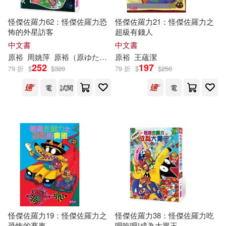
怪傑佐羅力62：怪傑佐羅力恐
怪傑佐羅力21：怪傑佐羅力之
怖的外星訪客
超級有錢人
中文書
中文書
原
裕
周姚萍
原
裕
（
原
ゆたか）
原
裕
王蘊潔
252
197
79 折
$
$
320
79 折
$
$
250
電
試閱
電
怪傑佐羅力19：怪傑佐羅力之
怪傑佐羅力38：怪傑佐羅力吃
恐怖的賽車
吧吃吧!成為大胃王