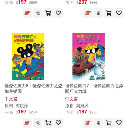
197
237
79 折
$
$
250
79 折
$
$
300
電
電
怪傑佐羅力8：怪傑佐羅力之恐
怪傑佐羅力7：怪傑佐羅力之勇
怖遊樂園
闖巧克力城
中文書
中文書
原
裕
周姚萍
原
裕
周姚萍
197
197
79 折
$
$
250
79 折
$
$
250
電
電