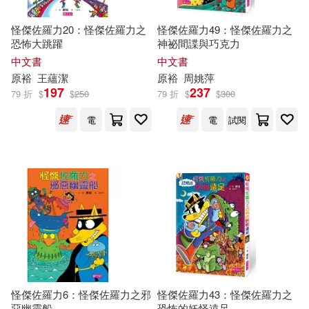
怪傑佐羅力20：怪傑佐羅力之
怪傑佐羅力49：怪傑佐羅力之
恐怖大跳躍
神祕間諜與巧克力
中文書
中文書
原
裕
王蘊潔
原
裕
周姚萍
197
237
79 折
$
$
250
79 折
$
$
300
電
電
試閱
怪傑佐羅力6：怪傑佐羅力之邪
怪傑佐羅力43：怪傑佐羅力之
惡幽靈船
恐怖的妖怪遠足