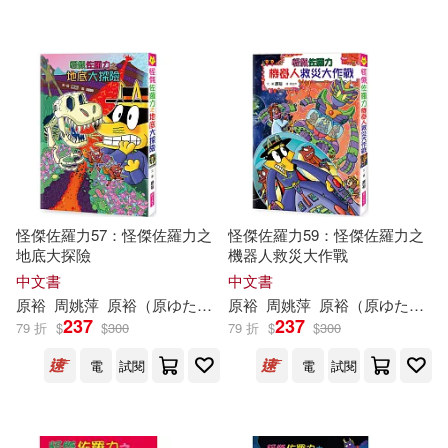
（日）原裕朗著繪(1)
（日）栗原裕一郎(1)
（日）水島志穗(1)
（日）西成活裕(1)
怪傑佐羅力57：怪傑佐羅力之
怪傑佐羅力59：怪傑佐羅力之
地底大探險
機器人救災大作戰
（日）角野榮子（著），（日）原
中文書
中文書
裕（繪）(1)
原
裕
周姚萍
原
裕
（
原
ゆたか）
原
裕
周姚萍
原
裕
（
原
ゆたか）
237
237
79 折
$
$
300
79 折
$
$
300
（日）齋藤勝裕(1)
電
試閱
電
試閱