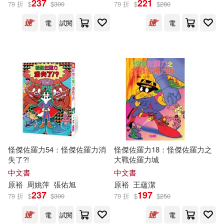
237
221
79 折
$
$
300
79 折
$
$
280
電
試閱
電
怪傑佐羅力54：怪傑佐羅力消
怪傑佐羅力18：怪傑佐羅力之
失了?!
大戰佐羅力城
中文書
中文書
原
裕
周姚萍
張佑旭
原
裕
王蘊潔
237
197
79 折
$
$
300
79 折
$
$
250
電
試閱
電