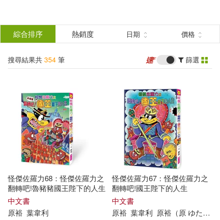
搜
尋
分類
綜合排序
熱銷度
日期
價格
(單選)
結
搜尋結果共
354
筆
篩選
圖書(238)
所有商品(354)
果
影音(5)
雜誌(9)
篩
選
設計文具(1)
電子書(101)
展開
作者
(可複選)
怪傑佐羅力68：怪傑佐羅力之
怪傑佐羅力67：怪傑佐羅力之
原裕(159)
（日）原裕(36)
翻轉吧!魯豬豬國王陛下的人生
翻轉吧!國王陛下的人生
中文書
中文書
原
裕
葉韋利
原
裕
葉韋利
原
裕
（
原
ゆたか）
岩原裕二(30)
竹原慎二(16)