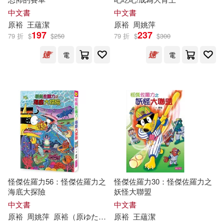
中文書
中文書
原
裕
王蘊潔
原
裕
周姚萍
197
237
79 折
$
$
250
79 折
$
$
300
電
電
怪傑佐羅力56：怪傑佐羅力之
怪傑佐羅力30：怪傑佐羅力之
海底大探險
妖怪大聯盟
中文書
中文書
原
裕
周姚萍
原
裕
（
原
ゆたか）
原
裕
王蘊潔