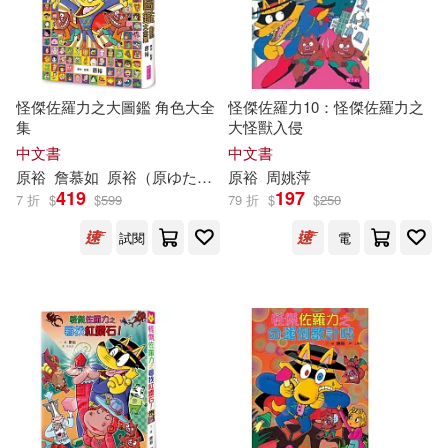
怪傑佐羅力之大圖鑑 角色大全
怪傑佐羅力10：怪傑佐羅力之
集
大怪獸入侵
中文書
中文書
原
裕
詹慕如
原
裕
（
原
ゆたか）
原
裕
周姚萍
419
197
7 折
$
$
599
79 折
$
$
250
試閱
電