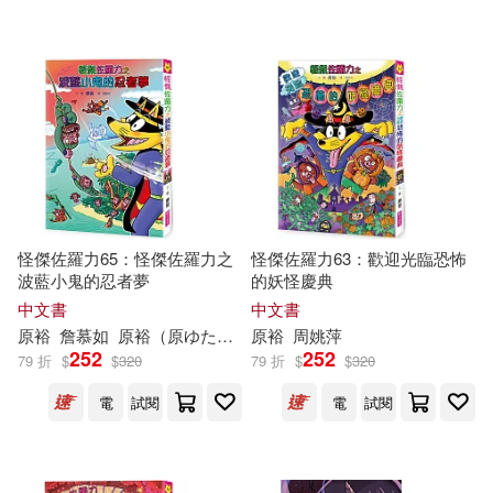
可超商取貨(251)
黃以郎(6)
蘇原裕(5)
北京科學技術出版社(7)
可海外宅配(248)
祝裕(4)
邱弘裕(4)
千華數位文化(6)
台灣角川(6)
可港澳店取(244)
(日)原裕(2)
上奈紗空(2)
教育部國民及學前教育署(6)
可新加坡店取(244)
原來(2)
原慶宏(2)
怪傑佐羅力65：怪傑佐羅力之
怪傑佐羅力63：歡迎光臨恐怖
天地出版社(5)
波藍小鬼的忍者夢
的妖怪慶典
可菲律賓店取(246)
呂原富(2)
呂紹堃(2)
中文書
中文書
廣東新世紀出版社(5)
原
裕
詹慕如
原
裕
（
原
ゆたか）
原
裕
周姚萍
252
252
79 折
$
$
320
79 折
$
$
320
天野 かづき(2)
山口正貴(2)
電子書
(可複選)
致出版(5)
機械工業出版社(4)
電
試閱
電
試閱
平泉裕(2)
方偉(2)
適合手機平板閱讀(6)
KADOKAWA(3)