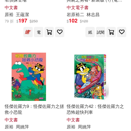
書)
中文書
中文電子書
原
裕
王蘊潔
岩
原
裕
二
林志昌
197
102
79 折
$
$
250
$
$
120
電
紙
試閱
怪傑佐羅力9：怪傑佐羅力之拯
怪傑佐羅力42：怪傑佐羅力之
救小恐龍
恐怖超快列車
中文書
中文書
原
裕
周姚萍
原
裕
周姚萍