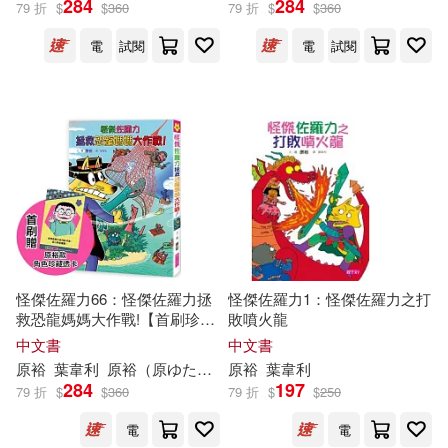
284
284
79 折
$
$
360
79 折
$
$
360
電
試閱
電
試閱
落合裕介(16)
展開
神尾龍/原者、加藤潔/監修、中原
裕/漫畫(9)
出版社
(可複選)
原京子(7)
（日）原裕文圖(7)
親子天下(165)
余秀美(6)
全正文(6)
浙江少年兒童出版社(26)
洪凱莉(6)
達崙‧腦帆(6)
怪傑佐羅力66：怪傑佐羅力拯
怪傑佐羅力1：怪傑佐羅力之打
救恐龍媽媽大作戰!【首刷珍藏
敗噴火龍
東立(23)
長鴻出版社(17)
展開
透卡版】
中文書
中文書
阿諾‧伊斯巴利達夫(6)
原
裕
葉韋利
原
裕
（
原
ゆたか）
原
裕
葉韋利
台灣東販(9)
284
197
79 折
$
$
360
79 折
$
$
250
配送方式
(可複選)
陳白阿連(6)
馬裕信(6)
電
電
二十一世紀出版社(8)