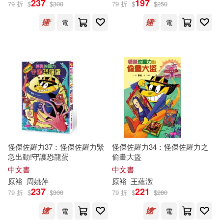
237
197
79 折
$
$
300
79 折
$
$
250
電
電
怪傑佐羅力37：怪傑佐羅力緊
怪傑佐羅力34：怪傑佐羅力之
急出動!守護恐龍蛋
偷畫大盜
中文書
中文書
原
裕
周姚萍
原
裕
王蘊潔
237
221
79 折
$
$
300
79 折
$
$
280
電
電