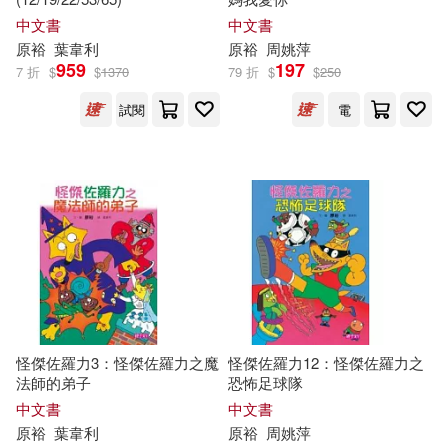
森裕司…等(1)
毛羽剛(1)
中文書
中文書
台灣中華書局(1)
宇樂(1)
原
裕
葉韋利
原
裕
周姚萍
959
197
水野雅弘(1)
永野裕之(1)
7 折
$
$
1370
79 折
$
$
250
復旦大學出版社(1)
試閱
電
渡邊裕之(1)
章昌裕(1)
新華出版社(1)
章昌裕、韓琪(1)
東北財經大學出版社(1)
臺中市葫蘆墩文化中心(1)
湖南文藝出版社(1)
蔡開裕(1)
藤井勉(1)
湖南美術出版社(1)
怪傑佐羅力3：怪傑佐羅力之魔
怪傑佐羅力12：怪傑佐羅力之
西成活裕(1)
詹前裕(1)
法師的弟子
恐怖足球隊
漢湘文化(1)
環境部(1)
中文書
中文書
原
裕
葉韋利
原
裕
周姚萍
鈴木淳史(1)
鎌田啟生(1)