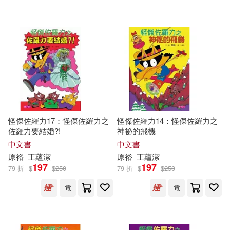
怪傑佐羅力17：怪傑佐羅力之
怪傑佐羅力14：怪傑佐羅力之
佐羅力要結婚?!
神祕的飛機
中文書
中文書
原
裕
王蘊潔
原
裕
王蘊潔
197
197
79 折
$
$
250
79 折
$
$
250
電
電