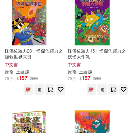
怪傑佐羅力23：怪傑佐羅力之
怪傑佐羅力15：怪傑佐羅力之
拯救世界末日
妖怪大作戰
中文書
中文書
原
裕
王蘊潔
原
裕
王蘊潔
197
197
79 折
$
$
250
79 折
$
$
250
電
電