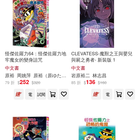
杜則裕(2)
王神寶(2)
適合平板閱讀(95)
SONY MUSIC(2)
笠原麻理奈(2)
筧裕介(2)
ZERO ONE STYLE.inc(2)
其他
(可複選)
葉山裕美(2)
蔡裕樹(2)
上優文化(2)
怪傑佐羅力64：怪傑佐羅力地
CLEVATESS-魔獸之王與嬰兒
現在可購買商品(229)
牢魔女的變身詛咒
與屍之勇者- 新裝版 1
鄭世裕(2)
青木衣沙(2)
中文書
中文書
勞動部及職業安全衛生研究所(2)
作者/演唱/譯/編/繪(268)
原
裕
周姚萍
原
裕
（
原
ゆたか）
岩
原
裕
二
林志昌
高平尚伸(2)
ﾒﾃﾞｨｱｻﾌﾟﾗｲ(2)
252
136
79 折
$
$
320
85 折
$
$
160
大東海(2)
尖端(2)
價格
-
電
試閱
電
範圍
M. Mead(1)
布克文化(2)
晨星(2)
[日]原晴子 林子裕(1)
楓書坊(2)
清華大學出版社(2)
[日]原裕朗&BIRTHDAY(1)