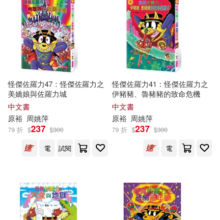
怪傑佐羅力47：怪傑佐羅力之
怪傑佐羅力41：怪傑佐羅力之
美嬌娘與佐羅力城
伊豬豬、魯豬豬的致命危機
中文書
中文書
原
裕
周姚萍
原
裕
周姚萍
237
237
79 折
$
$
300
79 折
$
$
300
電
試閱
電