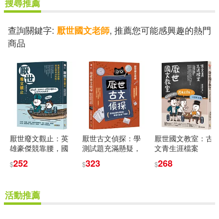
搜尋推薦
查詢關鍵字:
, 推薦您可能感興趣的熱門
厭世國文老師
商品
厭世廢文觀止：英
厭世古文偵探：學
厭世國文教室：古
雄豪傑競靠腰，國
測試題充滿懸疑，
文青生涯檔案
文課本沒有教
推理才能拿下滿級
252
323
268
$
$
$
活動推薦