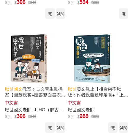
306
594
9 折
$
$
340
9 折
$
$
660
電
試閱
電
厭世
國文
教室：古文青生涯檔
厭世
廢文觀止【相看兩不厭
案【圖章親簽+隨書雙面書衣我
版：作者親蓋章印扉頁+「上課
就廢桌遊】
不要傳紙條」便條本】：英雄
中文書
中文書
豪傑競靠腰，
國文
課本沒有教
厭世
國文
老師
J. HO（胖古人）
厭世
國文
老師
306
288
9 折
$
$
340
9 折
$
$
320
電
試閱
電
試閱