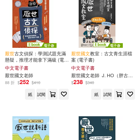
作者/演唱/譯/編/繪(19)
價格
-
範圍
厭世
古文偵探：學測試題充滿
厭世
國文
教室：古文青生涯檔
懸疑，推理才能拿下滿級 (電子
案 (電子書)
書)
中文電子書
中文電子書
厭世
國文
老師
厭世
國文
老師
J. HO（胖古人）
252
238
88 折
$
$
410
$
$
340
紙
試閱
紙
試閱