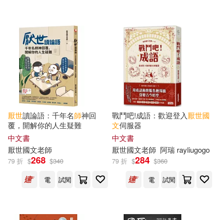
可菲律賓店取(12)
電子書
(可複選)
適合手機平板閱讀(5)
厭世
讀論語：千年名
師
神回
戰鬥吧!成語：歡迎登入
厭世
國
適合平板閱讀(1)
覆，開解你的人生疑難
文
伺服器
中文書
中文書
厭世
國文
老師
厭世
國文
老師
阿瑞 rayliugogo
268
284
其他
79 折
$
$
340
79 折
$
$
360
(可複選)
電
試閱
電
試閱
現在可購買商品(12)