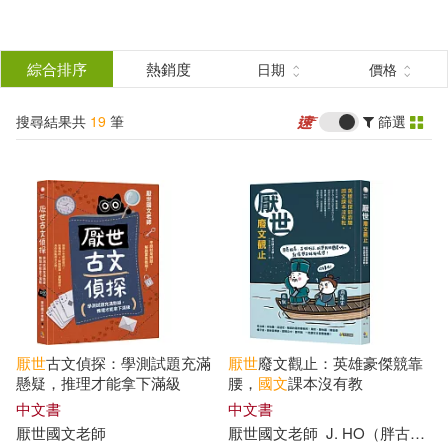
搜
尋
分類
綜合排序
熱銷度
日期
價格
(單選)
結
搜尋結果共
19
筆
篩選
圖書(13)
所有商品(19)
果
電子書(6)
篩
選
展開
作者
(可複選)
厭世
古文偵探：學測試題充滿
厭世
廢文觀止：英雄豪傑競靠
厭世國文老師(19)
懸疑，推理才能拿下滿級
腰，
國文
課本沒有教
中文書
中文書
厭世
國文
老師
厭世
國文
老師
J. HO（胖古人）