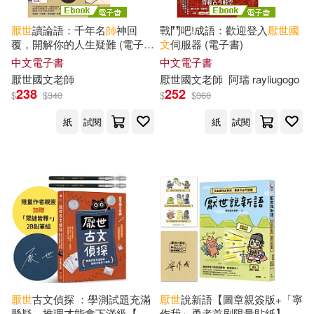
厭世
讀論語：千年名
師
神回
戰鬥吧!成語：歡迎登入
厭世
國
覆，開解你的人生疑難 (電子
文
伺服器 (電子書)
書)
中文電子書
中文電子書
厭世
國文
老師
厭世
國文
老師
阿瑞 rayliugogo
238
252
$
$
340
$
$
360
紙
試閱
紙
試閱
厭世
古文偵探 ：學測試題充滿
厭世
說新語【圖章親簽版+「寧
懸疑，推理才能拿下滿級【作
作我」勇者首刷限量貼紙】：