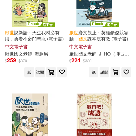
厭世
說新語：天生我材必有
厭世
廢文觀止：英雄豪傑競靠
用，勇者不必鬥惡龍 (電子書)
腰，
國文
課本沒有教 (電子書)
中文電子書
中文電子書
厭世
國文
老師
海豚男
厭世
國文
老師
J. HO（胖古人）
259
224
$
$
370
$
$
320
紙
試閱
紙
試閱