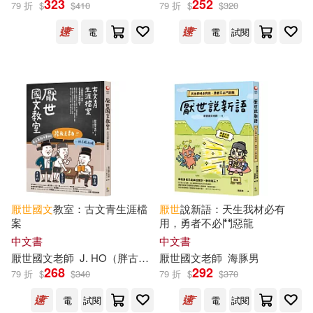
323
252
79 折
$
$
410
79 折
$
$
320
出版社
(可複選)
電
電
試閱
究竟(16)
三采(3)
配送方式
(可複選)
可超商取貨(13)
可海外宅配(13)
厭世
國文
教室：古文青生涯檔
厭世
說新語：天生我材必有
案
用，勇者不必鬥惡龍
中文書
中文書
可港澳店取(12)
厭世
國文
老師
J. HO（胖古人）
厭世
國文
老師
海豚男
268
292
79 折
$
$
340
79 折
$
$
370
可新加坡店取(12)
電
試閱
電
試閱