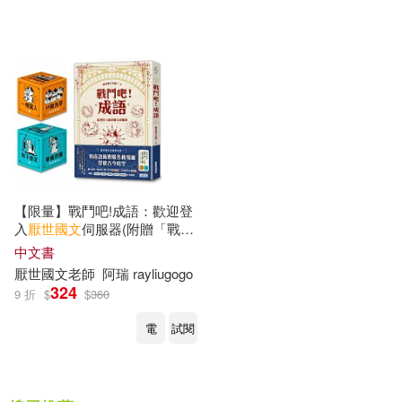
【限量】戰鬥吧!成語：歡迎登
入
厭世
國文
伺服器(附贈「戰鬥
吧!人生」出門必問之骰一組2
中文書
款)
厭世
國文
老師
阿瑞 rayliugogo
324
9 折
$
$
360
電
試閱