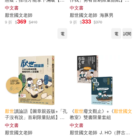
者親簽+考試有如神助「眾謎皆
天生我材必有用，勇者不必鬥
中文書
中文書
釋。」2B鉛筆組】
惡龍
厭世
國文
老師
厭世
國文
老師
海豚男
369
333
9 折
$
$
410
9 折
$
$
370
電
電
試閱
厭世
讀論語【圖章親簽版+「孔
《
厭世
廢文觀止》+《
厭世
國文
子沒有說」首刷限量貼紙】：
教室》雙書限量套組
千年名
師
神回覆，開解你的人
中文書
中文書
生疑難
厭世
國文
老師
厭世
國文
老師
J. HO（胖古人）