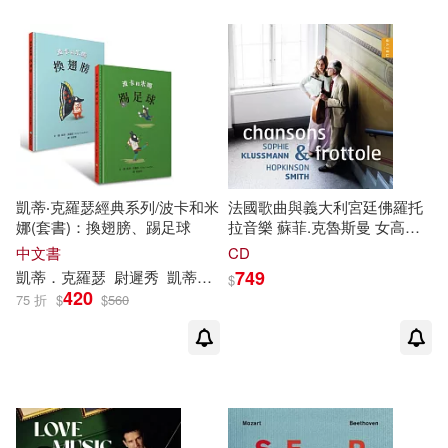
Cantata on the Death of
Emperor Joseph II &
Symphony No. 2 / Sally
Matthews, Tamara Mumford,
Barry Banks, Andrew Foster-
Williams, San Francisco
Symphony / Michael Tilson
Thomas)
凱蒂‧克羅瑟經典系列/波卡和米
法國歌曲與義大利宮廷佛羅托
娜(套書)：換翅膀、踢足球
拉音樂 蘇菲.克魯斯曼 女高音
霍普金森.史密斯 魯特琴
中文書
CD
(Sophie Klussmann,
749
凱蒂．克羅瑟
尉遲秀
凱蒂．克羅瑟（Kitty Crowther）
$
Hopkinson Smith / Chansons
420
75 折
$
$
560
& Frottole)