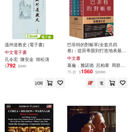
適合平板閱讀(1)
ICA Classics(1)
Oehms(1)
Ondine(1)
SONY MUSIC(1)
其他
(可複選)
溫州道教史 (電子書)
巴菲特的對帳單(全套共四
Universal(1)
上揚(1)
卷)：從菸蒂股到打造地表最強
現在可購買商品(27)
中文電子書
現金帝國，巴菲特與波克夏的
中文書
孔令宏
陳安
金
韓松濤
價值投資進化
史
中國長安出版社(1)
792
葛倫．雅諾德
呂柏葦
周群英
徐
$
$
990
價格
-
1560
75 折
$
$
2080
範圍
博樂伯樂(1)
新世界出版社(1)
試閱
電
新蕾出版社(1)
步步(1)
目川文化數位股份有限公司(1)