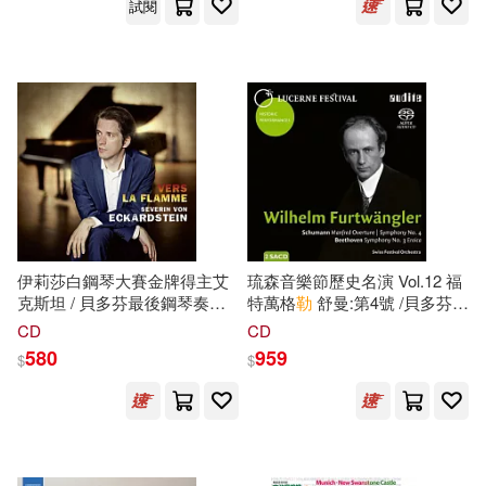
試閱
music (SACD))
伊莉莎白鋼琴大賽金牌得主艾
琉森音樂節歷史名演 Vol.12 福
克斯坦 / 貝多芬最後鋼琴奏鳴
特萬格
勒
舒曼:第4號 /貝多芬:
曲 & 理查史特勞斯”死與變容”
第3號交響曲 (2SACD)(Lucerne
CD
CD
鋼琴獨奏版(Severin von
Festival Historic Performances
580
959
$
$
Eckardstein / Beethoven piano
Vol. XII Furtwangler /
sonata op.111 & Richard
Schumann & Beethoven
Strauss: Tod und Verklärung)
(2SACD))