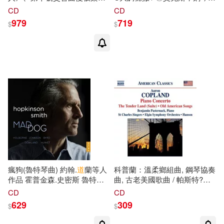
☉羅拉‧克雷康，女高音/范丹西
潔爾‧哈維，女高音/凱莉‧奧康
CD
CD
弗，女高音/艾琳‧沃爾，女高
諾，次女高音/威廉‧伯登，男高
979
719
$
$
音/卡尼歐斯，次女高音/納耶
音/沈洋，低男中音 ☉提爾森─
芙，女低音/格里費，男高音/凱
湯瑪斯指揮舊金山交響樂團與
爾塞，男中音/詹姆斯‧莫里斯，
合唱團 (SACD)(Beethoven:
低男中音 ☉提爾森─湯瑪斯指
Piano Concerto No. 3 & Mass
揮舊金山交響樂團與合唱團、
in C / Emanuel Ax, Joelle
舊金山女聲(Mahler: Symphony
Harvey, Kelley O’Connor,
No. 8 & Adagio from
William Burden, Shenyang,
Symphony No. 10 / Erin Wall,
San Francisco Symphony /
Elza van den Heever, Laura
Michael Tilson Thomas)
Claycomb, Katarina Karneus,
Yvonne Naef, Anthony Dean
Griffey, Quinn Kelsey, James
Morris, San Francisco
Symphony / Michael Tilson
Thomas)
瘋狗(魯特琴曲) 約翰.
道
蘭等人
科普蘭：溫柔鄉組曲, 鋼琴協奏
作品 霍普金森.史密斯 魯特琴
曲, 古老美國歌曲 / 帕斯特?
克
(Hopkinson Smith / Mad Dog -
(鋼琴), 漢森(指揮) 埃爾金交響
CD
CD
Holborne, Johnson, Byrd,
樂團(COPLAND: The Tender
629
309
$
$
Downland, Huwet)
Land Suite, Piano Concerto,
Old American Songs (arr. for