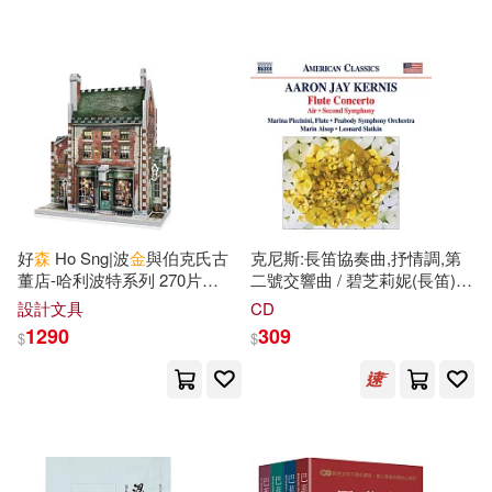
可超商取貨(82)
徐博年(1)
李偉(1)
Deutsche Grammophon(2)
可海外宅配(79)
查爾斯∙狄更司(1)
墨刻(2)
崧燁文化(2)
可港澳店取(66)
柯南∙道爾(1)
胡燁(1)
感電出版(2)
水滴文化(2)
可新加坡店取(57)
蘿拉∙英格斯∙懷德(1)
好
森
Ho Sng|波
金
與伯克氏古
克尼斯:長笛協奏曲,抒情調,第
社會科學文獻出版社(2)
董店-哈利波特系列 270片
二號交響曲 / 碧芝莉妮(長笛),
可菲律賓店取(69)
Wrebbit 3D拼圖
阿爾索普(指揮),
史
拉特
金
(指揮)
（英）金-史密斯(1)
設計文具
CD
琵琶第交響樂團 (CD)(Kernis:
AVI(1)
Accentus(1)
1290
309
$
$
Flute Concerto, Air, Second
Symphony / Piccinini
電子書
(可複選)
(flute),Alsop(conductor)Slatkin(
Aparte(1)
Capriccio(1)
Symphony Orchestra)
適合手機平板閱讀(3)
Chandos(1)
Hanssler(1)