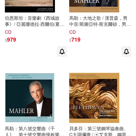
伯恩斯坦：音樂劇《西城故
馬勒：大地之歌 / 漢普森，男
事》/ 亞麗珊德拉‧西爾伯/夏恩‧
中音/斯圖亞特‧斯克爾頓，男高
傑克森/潔西卡‧沃斯克/茱麗亞‧
音/提爾森─湯瑪斯指揮舊金山
CD
CD
布洛克/凱文‧沃特曼/提爾森─湯
交響樂團 (SACD)(Mahler: Das
979
719
$
$
瑪斯指揮舊金山交響樂團與合
Lied von der Erde / Thomas
唱團 (2SACD)(West Side Story
Hampson, Stuart Skelton, San
/ Alexandra Silber, Cheyenne
Francisco Symphony / Michael
Jackson, Jessica Vosk, Julia
Tilson Thomas /)
Bullock, Kevin Vortmann, San
Francisco Symphony / Michael
Tilson Thomas)
馬勒：第八號交響曲《千
貝多芬：第三號鋼琴協奏曲、
人》、第十號交響曲慢板樂章 /
C大調彌撒 / ☉艾克斯，鋼琴/