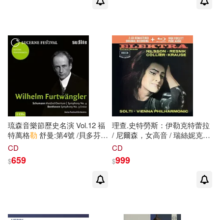
chorus) / Pasternack(Piano),
Hanson(conductor) Elgin
Symphony Orchestra)
琉森音樂節歷史名演 Vol.12 福
理查.史特勞斯：伊勒克特蕾拉
特萬格
勒
舒曼:第4號 /貝多芬:
/ 尼爾森，女高音 / 瑞絲妮克、
第3號交響曲 (2CD)(Lucerne
柯利爾 蕭提 指揮 維也納愛樂
CD
CD
Festival Historic Performances
管弦樂團 (2CD+藍光音樂片)
659
999
$
$
Vol. XII Furtwangler /
(R. Strauss – Elektra 2CD +
Schumann & Beethoven
BD audio / Nilsson / Resnik /
(2CD))
Collier Wiener Philharmoniker /
Sir Georg Solti)