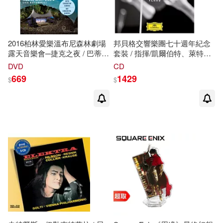
2016柏林愛樂溫布尼森林劇場
邦貝格交響樂團七十週年紀念
露天音樂會─捷克之夜 / 巴蒂雅
套裝 / 指揮/凱爾伯特、萊特
許薇莉〈小提琴〉亞尼克.聶澤-
納、克勞斯、辛諾波里、史
DVD
CD
塞金〈指揮〉柏林愛樂 (DVD)
坦、艾森巴哈等 (17CD)
669
1429
$
$
(Waldbühne – Czech Night /
(Bamberg Symphony / The
Lisa Batiashvili, Berliner
First 70 Years (Box Set)
Philharmoniker / Yannick
(17CD))
Nézet-Séguin (DVD))