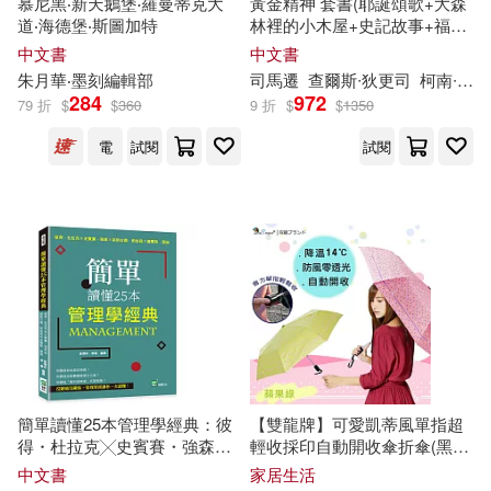
慕尼黑‧新天鵝堡‧羅曼蒂克大
黃金精神 套書(耶誕頌歌+大森
道‧海德堡‧斯圖加特
林裡的小木屋+史記故事+福爾
摩斯，加贈 兩用保溫保冷袋乙
中文書
中文書
個)
朱月華‧墨刻編輯部
司馬遷
查爾斯∙狄更司
柯南∙道爾
284
972
79 折
$
$
360
9 折
$
$
1350
電
試閱
試閱
簡單讀懂25本管理學經典：彼
【雙龍牌】可愛凱蒂風單指超
得・杜拉克╳史賓賽・強森╳
輕收採印自動開收傘折傘(黑膠
諾斯古德.帕金森╳查爾斯.漢迪
降溫14度晴雨傘抗UV防曬自動
中文書
家居生活
傘B8089)蘋果綠