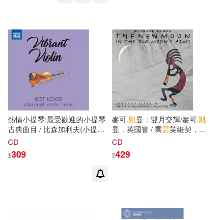
Philharmonic Orchestra, BBC
Symphony Orchestra)
熱情小提琴:最受歡迎的小提琴
麥可.
凱
曼：雙月交輝/麥可.
凱
古典曲目 / 比森加利夫(小提
曼，英國管 / 喬
瑟
芙維契，小
琴),漢斯里普(小提琴),揚多(鋼
提琴/史特拉金 指揮 國家交響
CD
CD
琴),卡勒(小提琴),克拉格魯德
樂團&BBC交響樂團(Michael
309
429
$
$
(小提琴),恩格斯特(指揮),甘
森
Kamen: The New Moon in the
豪
瑟
(指揮)伯恩茅斯交響樂團,
Old Moon’s Arms)
斯洛伐
克
愛樂室內樂團(Vibrant
Violin: Best loved classical
violin music /
Bisengaliev(violin),Hanslip(violin),Jando(piano),Kaler(violin),K
Symphony Orchestra,Capella