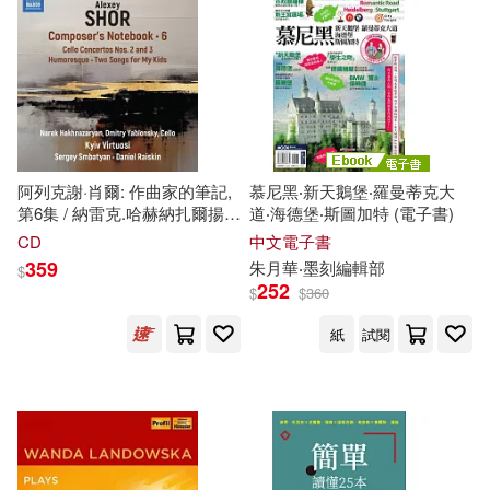
阿列克謝·肖爾: 作曲家的筆記,
慕尼黑‧新天鵝堡‧羅曼蒂克大
第6集 / 納雷克.哈赫納扎爾揚 /
道‧海德堡‧斯圖加特 (電子書)
賽吉.斯巴蒂安,丹尼爾·萊斯金,
CD
中文電子書
德米特里.亞布隆斯基 / 基輔名
359
朱月華‧墨刻編輯部
$
家室內樂團(Alexey Shor:
252
$
$
360
Composer’s Notebook, Vol. 6 /
Narek Hakhnazaryan / Sergey
紙
試閱
Smbatyan / Daniel Raiskin /
Dmitry Yablonsky / Kyiv
Virtuosi)