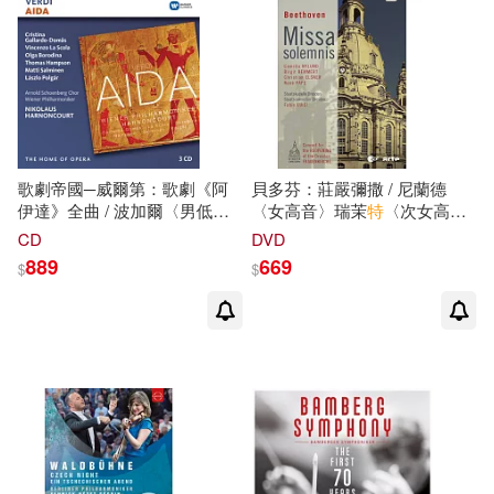
歌劇帝國─威爾第：歌劇《阿
貝多芬：莊嚴彌撒 / 尼蘭德
伊達》全曲 / 波加爾〈男低
〈女高音〉瑞茉
特
〈次女高
音〉博羅金娜〈次女高音〉蓋
音〉艾爾斯納〈男高音〉帕佩
CD
DVD
拉多─多瑪斯〈女高音〉斯科
〈男低音〉 路易西〈指揮〉德
889
669
$
$
拉〈男高音〉薩米能〈男低
勒斯登國家管弦樂團與德勒斯
音〉漢普森〈男中音〉史特萊
登薩克森國家歌劇院合唱團
特〈男高音〉
勒
什曼〈女高
(DVD)(Beethoven: Missa
音〉 哈農庫特〈指揮〉維也納
Solemnis - from the
愛樂與荀貝格合唱團 (3CD)
Frauenkirche Dresden / Rene
(Home of Opera-Verdi: Aida /
Pape, Staatskapelle Dresden /
Harnoncourt/Wiener
Fabio Luisi)
Philharmoniker, Gallardo-
Domas, La Scola (3CD))