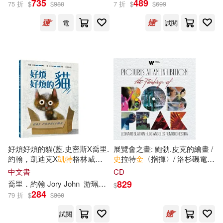
735
489
75 折
$
$
980
7 折
$
$
699
電
試閱
朱月華‧墨刻編輯部(2)
展開
葛倫．雅諾德(2)
陳安金(2)
出版社
(可複選)
韓松濤(2)
Warner Classics(20)
[美]海倫‧凱勒（Keller，H．）(1)
Naxos(9)
Audite(5)
凱特．溫克勒．道森(1)
好煩好煩的貓(藍.史密斯X喬里.
展覽會之畫: 鮑勃.皮克的繪畫 /
約翰，凱迪克X
凱特
格林威金
史
拉特
金
〈指揮〉/ 洛杉磯電影
Linfair Records Limited(5)
展開
奬組合，貓奴必讀繪本)
管弦樂團(Pictures at an
中文書
CD
Exhibition: The Paintings of
凱蒂．克羅瑟(1)
829
喬里．約翰 Jory John
游珮芸
藍．史密斯 Lane Smith
$
Bob Peak / Los Angeles Film
Naive Auvidis(5)
EuroArts(4)
284
79 折
$
$
360
配送方式
Orchestra / Leonard Slatkin)
(可複選)
史蒂芬・金瑟(1)
司馬遷(1)
試閱
Profil(3)
BIS(2)