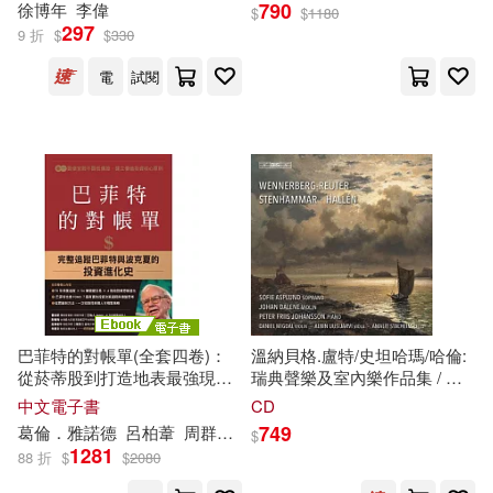
790
徐博年
李偉
$
$
1180
297
9 折
$
$
330
電
試閱
巴菲特的對帳單(全套四卷)：
溫納貝格.盧特/史坦哈瑪/哈倫:
從菸蒂股到打造地表最強現金
瑞典聲樂及室內樂作品集 / 蘇
帝國，巴菲特與波克夏的價值
菲阿斯普倫 女高音 / 約翰.
道
納
中文電子書
CD
投資進化
史
(電子書)
小提琴 / 約翰森 鋼琴 (SACD)
749
葛倫．雅諾德
呂柏葦
周群英
徐文傑
蕭美惠
$
(Sofie Asplund / Wennerberg-
1281
88 折
$
$
2080
Reuter / Stenhammar / Hallen:
Swedish vocal & chamber