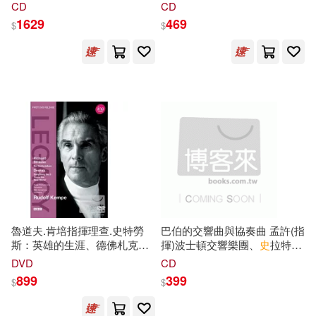
(女高音),弗利克賽(指揮),伊瑟
亞特、強.西卡達等(Tony
CD
CD
斯泰德(指揮),萊特納(指揮)柏林
Succar / Unity : The Latin
1629
469
$
$
德意志交響樂團,柏林國立歌劇
Tribute to Michael Jackson)
院樂團…等眾星(Rudolf
Schock in five Italian operas -
Opera in German /
Schock(tenor),Martinis(soprano),Fricsay(conductor),Isserstedt(co
Symphonie-Orchester
Berlin,Orchester der
Staatsoper Berlin…Various
Artists)
魯道夫.肯培指揮理查.史特勞
巴伯的交響曲與協奏曲 孟許(指
斯：英雄的生涯、德佛札克：
揮)波士頓交響樂團、
史
拉特
金
第九號交響曲「新世界」/ 肯培
(指揮)聖路易交響樂團；布朗
DVD
CD
(指揮)皇家愛樂管弦樂團、
寧/鋼琴 竹澤恭子/小提琴 依
瑟
899
399
$
$
BBC交響樂團 DVD(Rudolf
利斯/大提琴
Kempe Conducts Strauss and
Dvorak/ Kempe, Royal