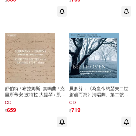
樂團與合唱團 / 洛宏培利(導
弦樂團(Auf der Jagd Nach
演)2DVD(Offenbach Les
Romantik / Freiburger
Contes d’Hoffmann / Stephane
Barockorchester)
Deneve 2DVD)
舒伯特 / 布拉姆斯: 奏鳴曲 / 克
貝多芬：《為皇帝約瑟夫二世
里斯蒂安.波特拉 大提琴 / 凱瑟
駕崩而寫》清唱劇、第二號交
琳.
史
托特 鋼琴 (SACD)
響曲 / ☉莎莉‧馬修斯，女高音/
CD
CD
(Schubert & Brahms: Sonatas /
塔瑪拉‧芒福德，次女高音/貝
659
719
$
$
Christian Poltéra / Kathryn
瑞‧班克斯，男高音/佛斯特─威
Stott (piano) (SACD))
廉斯，低男中音 ☉提爾森─湯
瑪斯指揮舊金山交響樂團與合
唱團 (SACD)(Beethoven: