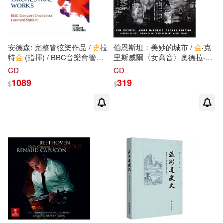
安德森: 完整管弦樂作品 /
史
拉
伯恩斯坦：美妙的城市 /
金
‧克
特
金
(指揮) / BBC音樂會管弦
里斯威爾〈女高音〉奧德拉‧麥
樂團 (5CD)(Anderson:
克唐納〈女高音〉漢普森〈男
CD
CD
Complete Orchestral Works /
中音〉布倫特‧巴瑞特〈男高
1089
319
$
$
Slatkin (conductor) / BBC
音〉吉爾弗瑞〈男中音〉卡爾‧
Concert Orchestra (5CD))
戴〈男中音〉提摩西‧羅賓
森
〈男高音〉 拉圖〈指揮〉伯明
罕當代音樂樂團與倫敦人聲合
唱團 (CD)(Bernstein:
Wonderful Town / Sir Simon
Rattle)