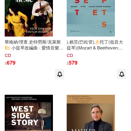
華格納/理查.史特勞斯/克萊斯
),賴茨(巴松管),
史
托丁(低音大
勒
: 小提琴改編曲 - 愛情音樂 /
提琴)(Mozart & Beethoven:
斯維林.魯瑟夫 小提琴 / 孫烈音
Septets - Soloists of the
CD
CD
鋼琴(Love Music / Yeol Eum
Lucerne Festival Orchestra /
679
579
$
$
Son, Svetlin Roussev)
Ahss(violin) / Alberola(clarinet)
/ Altenberger(violin) / Raphael
Christ(violin) / Wolfram
Christ(viola) / Dohr(horn) /
Maintz(cello) / Navarro(oboe) /
Racz(bassoon) / Stotijn(double
bass))