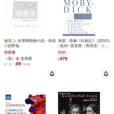
Istropolitana)
迪克·
金
-史密斯動物小說：哈莉
海基：歌劇《白鯨記》 (2DVD)
特
的野兔
/ 杭特─莫里斯〈男高音〉
史蒂
芬
‧卡斯提洛〈男高音〉摩根‧史
簡體書
DVD
密斯〈男中音〉列馬盧〈低男
979
（英）
金
-史密斯
$
中音〉
特
列維格涅〈女高音〉
89
87 折
$
$
102
奧爾特〈男中音〉 派崔
克
‧薩默
斯〈指揮〉舊金山歌劇院管弦
樂團與合唱團(ake Heggie:
Moby-Dick J / San Francisco
Opera)