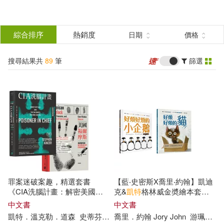
搜
尋
分類
綜合排序
熱銷度
日期
價格
(單選)
結
搜尋結果共
89
筆
篩選
圖書(12)
所有商品(89)
果
影音(69)
家居生活(1)
篩
選
3C(1)
設計文具(2)
展開
作者
(可複選)
電子書(4)
罪案迷破案趣，精選套書
【藍‧史密斯X喬里‧約翰】凱迪
喬里．約翰 Jory John(2)
《CIA洗腦計畫：解密美國史
克&
凱特
格林威金奬繪本套書
上最暗黑的心智操控實驗》+
(好煩好煩的小企鵝+好煩好煩
中文書
中文書
《美國福爾摩斯：海因里希與
的貓)
凱特
．
溫克勒
．
道森
史蒂芬
・
金
喬里．約翰 Jory John
瑟
張瓊懿
朱怡康
游珮芸
藍
孔令宏(2)
催生鑑識科學的經典案件》