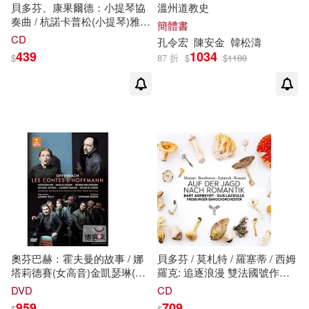
貝多芬、康果爾德：小提琴協
溫州道教史
奏曲 / 杭諾卡普松(小提琴)雅尼
簡體書
克.涅傑
瑟
貢(指揮)鹿特丹愛樂
CD
孔令宏
陳安
金
韓松濤
(Renaud Capucon & Yannick
439
1034
$
87 折
$
$
1188
Nezet-Seguin /
Beethoven&Korngold: Violin
Concertos)
奧芬巴赫：霍夫曼的故事 / 娜
貝多芬 / 莫札特 / 羅塞蒂 / 西姆
塔莉德賽(女高音)金凱瑟琳(花
羅克: 追逐浪漫 雙法國號作品
腔女高音) /
史
提芬丹奈佛(指
集 / 阿爾貝特.拉瑟
勒
法國號 /
DVD
CD
揮) / 西班牙利奇歐歌劇院交響
戈爾茲 指揮 / 佛萊堡巴洛克管
959
709
$
$