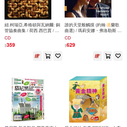
行路(1)
音樂之橋(1)
紐.柯瑞亞,希格頓與瓦納爾: 銅
誰的天堂般觸摸 (約翰·
道
蘭歌
管協奏曲集 / 荷西.西巴賈 / 約
曲選) / 瑪莉安娜・弗洛勒斯 女
瑟夫.艾莉西 / 保羅.詹金斯 / 德
高音 霍普金森.史密斯 魯特琴
CD
CD
瑞克·W.·霍克斯.史蒂文.布朗 /
(CD)(Downland: Whose
359
629
$
$
吉爾伯特.朗 / 納許維爾交響樂
Heavenly Touch / Mariana
團 / 吉安卡洛.格雷羅
Flores, Hopkinson Smith)
(New.Corea, Higdon &
Warnaar: Brass Concertos /
Jose Sibaja, Joseph Alessi /
Paul Jenkins / Derek W.
Hawkes, Steven Brown /
Gilbert Long / Giancarlo
Guerrero / Nashville
Symphony)