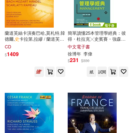
蘭道芙絲卡演奏巴哈,莫札特,韓
簡單讀懂25本管理學經典：彼
德爾,
史
卡拉第,拉繆 / 蘭道芙絲
得・杜拉克╳史賓賽・強森╳
卡 (大鍵琴) / 梅紐因 (指揮) / 羅
諾斯古德.帕金森╳查爾斯.漢迪
CD
中文電子書
金斯基 (指揮) / 比戈 (指揮) / 紐
(電子書)
1409
徐博年
李偉
$
約愛樂,巴黎音樂學院管弦樂團
231
$
$
330
(10CD)(Wanda Landowska
Plays Bach, Mozart, Handel,
紙
試閱
Scarlatti, Rameau / Wanda
Landowska (harpsichord) /
Menuihin (conductor) /
Rodzinski (conductor) / Bigot
(conductor) / New York
Philarmonic Orchestra,
Orchestre de La Societe Des
Concerts Du Conservatoire de
Paris (10CD))