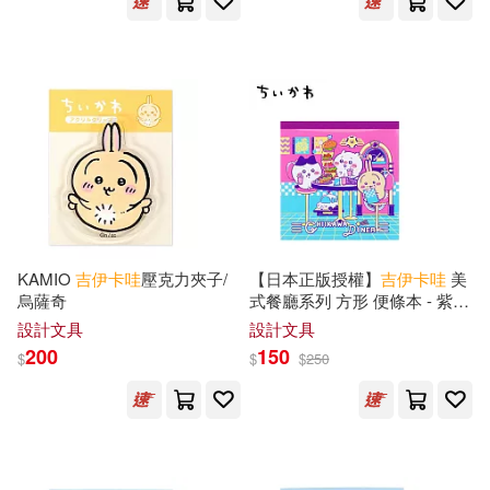
KAMIO
吉
伊卡
哇
壓克力夾子/
【日本正版授權】
吉
伊卡
哇
美
烏薩奇
式餐廳系列 方形 便條本 - 紫色
款
設計文具
設計文具
200
150
$
$
$
250