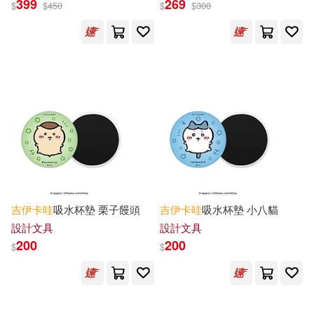
399
269
$
$
450
$
$
300
吉
伊卡
哇
吸水杯墊 栗子饅頭
吉
伊卡
哇
吸水杯墊 小八貓
設計文具
設計文具
200
200
$
$