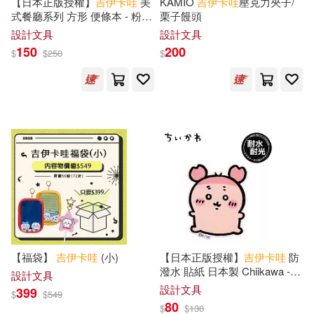
【日本正版授權】
吉
伊卡
哇
美
KAMIO
吉
伊卡
哇
壓克力夾子/
式餐廳系列 方形 便條本 - 粉色
栗子饅頭
款
設計文具
設計文具
150
200
$
$
250
$
【福袋】
吉
伊卡
哇
(小)
【日本正版授權】
吉
伊卡
哇
防
潑水 貼紙 日本製 Chiikawa -
設計文具
古本屋
設計文具
399
$
$
549
80
$
$
130