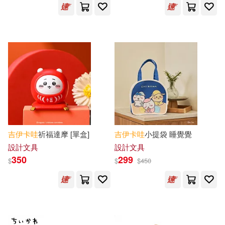
吉
伊卡
哇
祈福達摩 [單盒]
吉
伊卡
哇
小提袋 睡覺覺
設計文具
設計文具
350
299
$
$
$
450