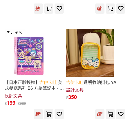
【日本正版授權】
吉
伊卡
哇
美
吉
伊卡
哇
透明收納掛包 YA
式餐廳系列 B6 方格筆記本 - 紫
設計文具
色款
設計文具
350
$
199
$
$
320