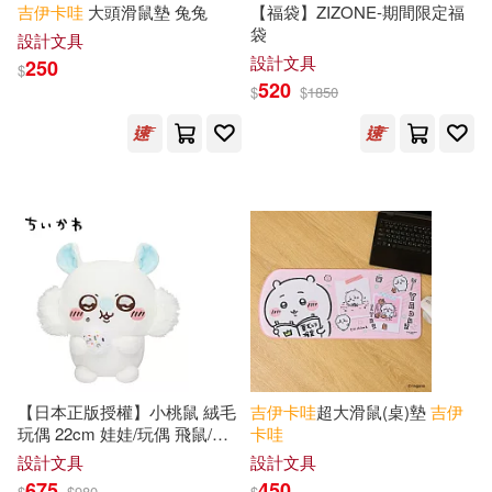
吉
伊卡
哇
大頭滑鼠墊 兔兔
【福袋】ZIZONE-期間限定福
袋
設計文具
設計文具
250
$
520
$
$
1850
【日本正版授權】小桃鼠 絨毛
吉
伊卡
哇
超大滑鼠(桌)墊
吉
伊
玩偶 22cm 娃娃/玩偶 飛鼠/小
卡
哇
桃/
吉
伊卡
哇
/Chiikawa - A款
設計文具
設計文具
308301
675
450
$
$
980
$