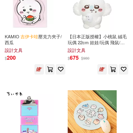
KAMIO
吉
伊卡
哇
壓克力夾子/
【日本正版授權】小桃鼠 絨毛
西瓜
玩偶 22cm 娃娃/玩偶 飛鼠/小
桃/
吉
伊卡
哇
/Chiikawa - B款
設計文具
設計文具
308312
200
675
$
$
$
980