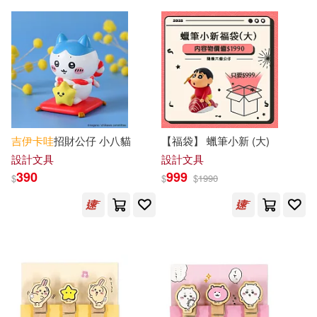
吉
伊卡
哇
招財公仔 小八貓
【福袋】 蠟筆小新 (大)
設計文具
設計文具
390
999
$
$
$
1990