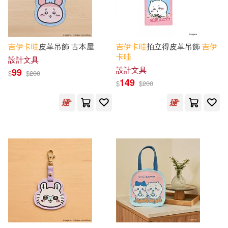
バンダイナムコヌイ(2)
電子書
(可複選)
吉
伊卡
哇
皮革吊飾 古本屋
吉
伊卡
哇
拍立得皮革吊飾
吉
伊
慕客館(2)
卡
哇
設計文具
適合平板閱讀(6)
設計文具
99
$
$
200
149
百花洲文藝出版社(2)
$
$
200
其他
(可複選)
BANDAI(1)
EIKOH(1)
現在可購買商品(404)
FuRyu(1)
Furyu(1)
作者/演唱/譯/編/繪(2)
Gakken(1)
ensky(1)
價格
-
インディーズ(1)
エイコー(1)
範圍