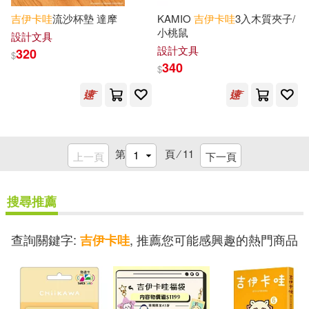
吉
伊卡
哇
流沙杯墊 達摩
KAMIO
吉
伊卡
哇
3入木質夾子/
小桃鼠
設計文具
設計文具
320
$
340
$
第
頁 ⁄
11
上一頁
下一頁
搜尋推薦
查詢關鍵字:
, 推薦您可能感興趣的熱門商品
吉伊卡哇