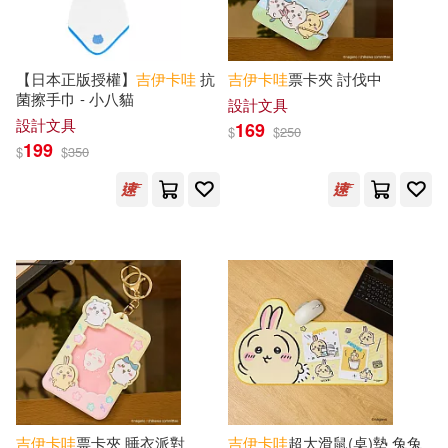
【日本正版授權】
吉
伊卡
哇
抗
吉
伊卡
哇
票卡夾 討伐中
菌擦手巾 - 小八貓
設計文具
設計文具
169
$
$
250
199
$
$
350
吉
伊卡
哇
票卡夾 睡衣派對
吉
伊卡
哇
超大滑鼠(桌)墊 兔兔