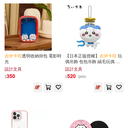
吉
伊卡
哇
透明收納掛包 電影時
【日本正版授權】
吉
伊卡
哇
玩
光
偶吊飾 包包吊飾 絨毛玩偶 烏
薩奇/Chiikawa - 小八貓
設計文具
設計文具
350
520
$
$
$
850