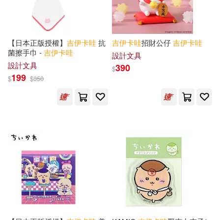
【日本正版授權】
吉
伊卡
哇
抗
吉
伊卡
哇
招財公仔
吉
伊卡
哇
菌擦手巾 -
吉
伊卡
哇
設計文具
設計文具
390
$
199
$
$
350