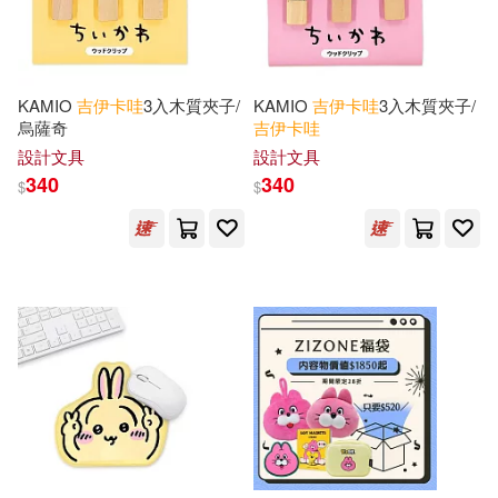
KAMIO
吉
伊卡
哇
3入木質夾子/
KAMIO
吉
伊卡
哇
3入木質夾子/
烏薩奇
吉
伊卡
哇
設計文具
設計文具
340
340
$
$