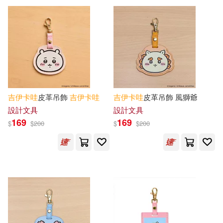
アートプリントジャパン(6)
可海外宅配(491)
主婦と生活社(6)
Panade(5)
可港澳店取(441)
Parade(5)
バンダイ(5)
可新加坡店取(441)
TRY-X(4)
マガジンハウス(3)
吉
伊卡
哇
皮革吊飾
吉
伊卡
哇
吉
伊卡
哇
皮革吊飾 風獅爺
可菲律賓店取(441)
設計文具
設計文具
169
169
奇譚クラブ(3)
$
$
200
$
$
200
上市日期
(可複選)
PARCO出版(2)
一個月內上市新品(29)
ケイカンパニー(2)
本週上市新品(2)
ジョイパレット(2)