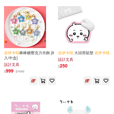
吉
伊卡
哇
棒棒糖壓克力吊飾 [8
吉
伊卡
哇
大頭滑鼠墊
吉
伊卡
哇
入/中盒]
設計文具
設計文具
250
$
999
$
$
1592