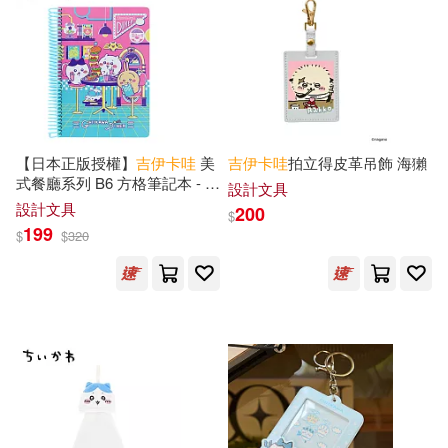
【日本正版授權】
吉
伊卡
哇
美
吉
伊卡
哇
拍立得皮革吊飾 海獺
式餐廳系列 B6 方格筆記本 - 粉
設計文具
色款
設計文具
200
$
199
$
$
320