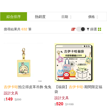
搜
尋
分類
綜合排序
熱銷度
日期
價格
(單選)
結
搜尋結果共
632
筆
篩選
圖書(13)
所有商品(632)
果
雜誌(162)
美妝(5)
篩
選
家居生活(13)
美食(7)
展開
作者
(可複選)
3C(5)
設計文具(333)
吉
伊卡
哇
拍立得皮革吊飾 兔兔
【福袋】
吉
伊卡
哇
-期間限定福
日用清潔(10)
休閒生活(1)
nagano(14)
Nagano(1)
袋
設計文具
設計文具
149
$
$
200
520
$
$
1199
婦幼生活(36)
餐廚生活(12)
翀歌(1)
（日）NAGANO(1)