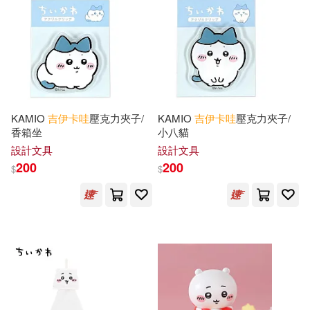
KAMIO
吉
伊卡
哇
壓克力夾子/
KAMIO
吉
伊卡
哇
壓克力夾子/
香箱坐
小八貓
設計文具
設計文具
200
200
$
$