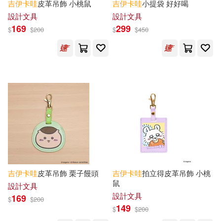
吉
伊卡
哇
皮革吊飾 小桃鼠
吉
伊卡
哇
小提袋 好好喝
エンスカイ(1)
パレード(1)
設計文具
設計文具
169
299
$
$
200
$
$
450
ワニブックス(1)
小學館(1)
研達(1)
吉
伊卡
哇
皮革吊飾 栗子饅頭
吉
伊卡
哇
拍立得皮革吊飾 小桃
鼠
設計文具
設計文具
169
$
$
200
149
$
$
200