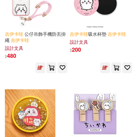
吉
伊卡
哇
公仔吊飾手機防丟掛
吉
伊卡
哇
吸水杯墊
吉
伊卡
哇
繩
吉
伊卡
哇
設計文具
設計文具
200
$
480
$