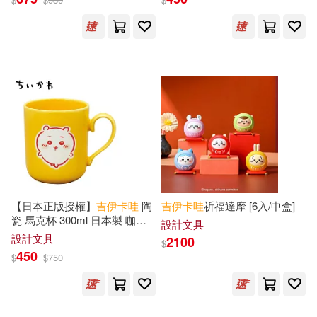
【日本正版授權】
吉
伊卡
哇
陶
吉
伊卡
哇
祈福達摩 [6入/中盒]
瓷 馬克杯 300ml 日本製 咖啡
設計文具
杯 -
吉
伊卡
哇
設計文具
2100
$
450
$
$
750