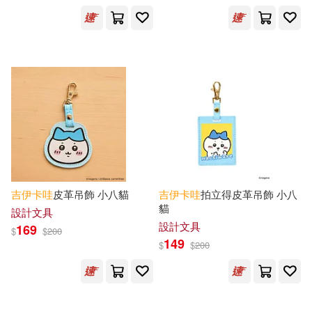
電子票證(8)
鞋包配件(21)
出版社
(可複選)
電子書(6)
講談社(26)
KADOKAWA(24)
サンスター文具(18)
台灣角川(17)
panade(11)
展開
吉
伊卡
哇
皮革吊飾 小八貓
吉
伊卡
哇
拍立得皮革吊飾 小八
貓
設計文具
設計文具
PARADE(8)
寶島社(8)
169
$
$
200
配送方式
(可複選)
149
$
$
200
トーマン･トイズ(7)
可超商取貨(526)