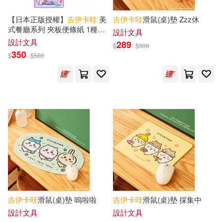
【日本正版授權】
吉
伊卡
哇
美
吉
伊卡
哇
滑鼠(桌)墊 Zzz休
式餐廳系列 夾板便條紙 1種圖
設計文具
樣 - 粉色款
設計文具
289
$
$
300
350
$
$
500
吉
伊卡
哇
滑鼠(桌)墊 嗚啦啦
吉
伊卡
哇
滑鼠(桌)墊 採集中
設計文具
設計文具