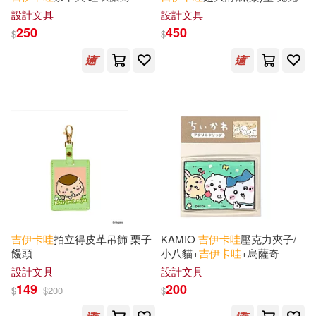
設計文具
設計文具
250
450
$
$
吉
伊卡
哇
拍立得皮革吊飾 栗子
KAMIO
吉
伊卡
哇
壓克力夾子/
饅頭
小八貓+
吉
伊卡
哇
+烏薩奇
設計文具
設計文具
149
200
$
$
200
$